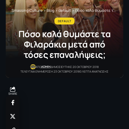
Smassing Culture
>
Blog
>
default
>
Πόσο καλά θυμάστε τα Φιλαράκια μετά από τόσες επαναλήψεις;
DEFAULT
Πόσο καλά θυμάστε τα
Φιλαράκια μετά από
τόσες επαναλήψεις;
ADMIN
ΑΠΟ
ΔΗΜΟΣΙΕΥΤΗΚΕ 20 ΟΚΤΩΒΡΙΟΥ 2018
ΤΕΛΕΥΤΑΙΑ ΕΝΗΜΕΡΩΣΗ 23 ΟΚΤΩΒΡΙΟΥ 2018
0 ΛΕΠΤΑ ΑΝΑΓΝΩΣΗΣ
SHARE