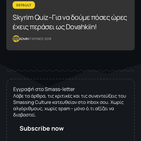
DEFAULT
Skyrim Quiz–Για να δούμε πόσες ώρες
έχεις περάσει ως Dovahkiin!
ADMIN
17 ΙΟΥΝΙΟΥ 2018
Εγγραφή στο Smass-letter
Λάβε τα άρθρα, τις κριτικές και τις συνεντεύξεις του
Smassing Culture κατευθείαν στο inbox σου. Χωρίς
αλγόριθμους, χωρίς spam – μόνο ό,τι αξίζει να
διαβαστεί.
Subscribe now