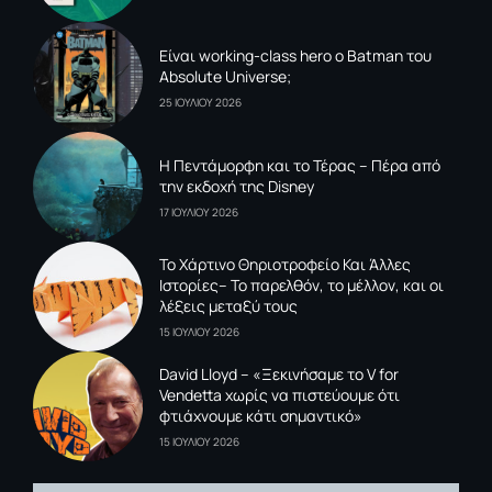
Είναι working-class hero ο Batman του
Absolute Universe;
25 ΙΟΥΛΙΟΥ 2026
Η Πεντάμορφη και το Τέρας – Πέρα από
την εκδοχή της Disney
17 ΙΟΥΛΙΟΥ 2026
To Xάρτινο Θηριοτροφείο Και Άλλες
Ιστορίες– Το παρελθόν, το μέλλον, και οι
λέξεις μεταξύ τους
15 ΙΟΥΛΙΟΥ 2026
David Lloyd – «Ξεκινήσαμε το V for
Vendetta χωρίς να πιστεύουμε ότι
φτιάχνουμε κάτι σημαντικό»
15 ΙΟΥΛΙΟΥ 2026