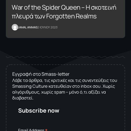
War of the Spider Queen – H σκοτεινή
πλευρά των Forgotten Realms
JAMAL ANIMAS
2 ΙΟΥΛΙΟΥ 2023
Εγγραφή στο Smass-letter
Λάβε τα άρθρα, τις κριτικές και τις συνεντεύξεις του
Smassing Culture κατευθείαν στο inbox σου. Χωρίς
αλγόριθμους, χωρίς spam – μόνο ό,τι αξίζει να
διαβαστεί.
Subscribe now
*
Email Address