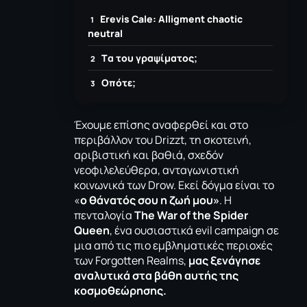
Εrevis Cale: Alligment chaotic
neutral
Tα του γραψίματος;
Οπότε;
Έχουμε επίσης αναφερθεί και στο
περιβάλλον του Drizzt, τη σκοτεινή,
αριβιστική και βαθιά, σχεδόν
νεοφιλελεύθερα, ανταγωνιστική
κοινωνικά των Drow. Εκεί δόγμα είναι το
«
ο θάνατός σου η ζωή μου»
. Η
πενταλογία
The War of the Spider
Queen
, ένα ουσιαστικά evil campaign σε
μια από τις πιο εμβληματικές περιοχές
των Forgotten Realms,
μας ξενάγησε
αναλυτικά στα βάθη αυτής της
κοσμοθεώρησης.