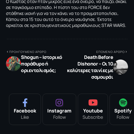
Ο Κώστας όταν ήταν μικρός είχε ένα όνειρο, να παιζει σκάκι
σε παγκόσμιο επίπεδο. Η πίστη του στο FORCE δεν
στάθηκε ικανή για να τον κάνει να το πραγματοποιήσει.
Κάπου στα 15 του αυτό το όνειρο ναυάγησε. Έκτοτε
αρκείται σε χριστουγενιατικούς μαραθώνιους STAR WARS.
ΠΡΟΗΓΟΥΜΕΝΟ ΑΡΘΡΟ
ΕΠΟΜΕΝΟ ΑΡΘΡΟ
Shogun – Ιστορικό
Death Before
παράθυρο ή
Dishonor – Οι 10
οριενταλισμός;
καλύτερες ταινίες με
σαμουράι
Facebook
Instagram
Youtube
Spotify
Like
Follow
Subscribe
Follow