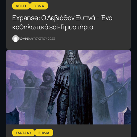
SCI-FI
ΒΙΒΛΙΑ
Expanse: Ο Λεβιάθαν Ξυπνά – Ένα
καθηλωτικό sci-fi μυστήριο
ADMIN
9 ΑΥΓΟΥΣΤΟΥ 2023
FANTASY
ΒΙΒΛΙΑ