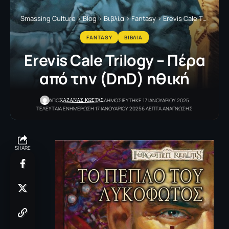
Smassing Culture
>
Blog
>
Βιβλία
>
Fantasy
>
Erevis Cale Trilogy – Πέρα από την (DnD) ηθική
FANTASY
ΒΙΒΛΙΑ
Erevis Cale Trilogy – Πέρα
από την (DnD) ηθική
ΚΑΖΑΝΑΣ KΩΣΤΑΣ
ΑΠΟ
ΔΗΜΟΣΙΕΥΤΗΚΕ 17 ΙΑΝΟΥΑΡΙΟΥ 2025
ΤΕΛΕΥΤΑΙΑ ΕΝΗΜΕΡΩΣΗ 17 ΙΑΝΟΥΑΡΙΟΥ 2025
6 ΛΕΠΤΑ ΑΝΑΓΝΩΣΗΣ
SHARE