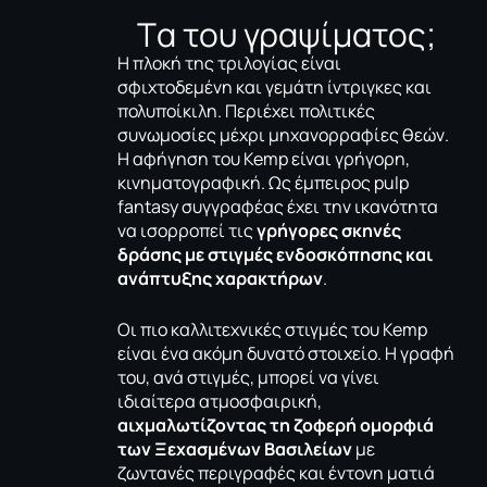
Tα του γραψίματος;
Η πλοκή της τριλογίας είναι
σφιχτοδεμένη και γεμάτη ίντριγκες και
πολυποίκιλη. Περιέχει πολιτικές
συνωμοσίες μέχρι μηχανορραφίες θεών.
Η αφήγηση του Kemp είναι γρήγορη,
κινηματογραφική. Ως έμπειρος pulp
fantasy συγγραφέας έχει την ικανότητα
να ισορροπεί τις
γρήγορες σκηνές
δράσης με στιγμές ενδοσκόπησης και
ανάπτυξης χαρακτήρων
.
Οι πιο καλλιτεχνικές στιγμές του Kemp
είναι ένα ακόμη δυνατό στοιχείο. Η γραφή
του, ανά στιγμές, μπορεί να γίνει
ιδιαίτερα ατμοσφαιρική,
αιχμαλωτίζοντας τη ζοφερή ομορφιά
των Ξεχασμένων Βασιλείων
με
ζωντανές περιγραφές και έντονη ματιά