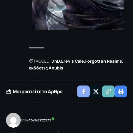
TAGGED:
DnD
Erevis Cale
Forgotten Realms
εκδόσεις Anubis
Μοιραστείτε το Άρθρο
ΑΠΟ
ΚΑΖΑΝΑΣ KΩΣΤΑΣ