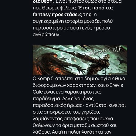
διάθεση.
Είναι πιστός όμως στα άτομα
που θεωρεί φίλους
. Έτσι, παρά τις
fantasy προεκτάσεις της,
η
συγκεκριμένη ιστορία μοιάζει πολύ
περισσότερο με αυτή ενός «μέσου
ανθρώπου».
Ο Kemp διαπρέπει στη δημιουργία ηθικά
διφορούμενων χαρακτήρων, και ο Erevis
Cale είναι ένα χαρακτηριστικό
παράδειγμα. Δεν είναι ένας
παραδοσιακός ήρωας- αντίθετα, κινείται
στις αποχρώσεις του γκρίζου,
λαμβάνοντας αποφάσεις που συχνά
θολώνουν τα όρια μεταξύ σωστού και
λάθους. Αυτή η πολυπλοκότητα τον