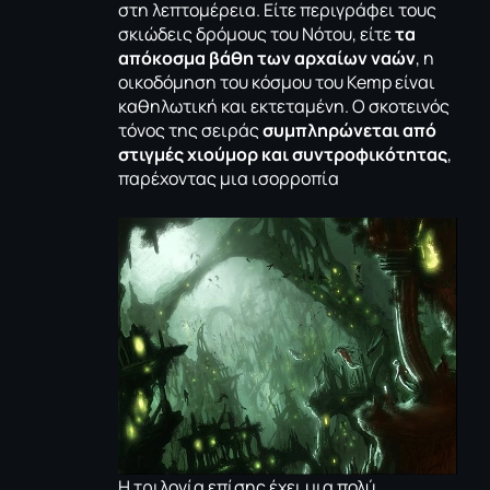
στη λεπτομέρεια. Είτε περιγράφει τους
σκιώδεις δρόμους του Νότου, είτε
τα
απόκοσμα βάθη των αρχαίων ναών
, η
οικοδόμηση του κόσμου του Kemp είναι
καθηλωτική και εκτεταμένη. Ο σκοτεινός
τόνος της σειράς
συμπληρώνεται από
στιγμές χιούμορ και συντροφικότητας
,
παρέχοντας μια ισορροπία
Η τριλογία επίσης έχει μια πολύ