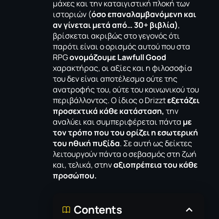
μάχες και την καταιγιστική πλοκή των
ιστοριών (
όσο επαναλαμβανόμενη και
αν γίνεται μετά από… 30+ βιβλία)
,
βρίσκεται ακριβώς στο γεγονός ότι
παρότι είναι ο ορισμός αυτού που στα
RPG
ονομάζουμε
Lawfull Good
χαρακτήρας, οι αξίες και η φιλοσοφία
του δεν είναι αποτέλεσμα ούτε της
ανατροφής του, ούτε του κοινωνικού του
περιβάλλοντος. Ο ίδιος ο Drizzt
εξετάζει
προσεχτικά κάθε κατάσταση,
την
αναλύει και συμπεριφέρεται πάντα
με
τον τρόπο που του ορίζει η εσωτερική
του ηθική πυξίδα
. Σε αυτή ως δείκτες
λειτουργούν πάντα ο σεβασμός στη ζωή
και, τελικά, στην
αξιοπρέπεια του κάθε
προσώπου.
Contents