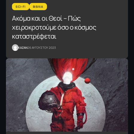
SCI-FI
ΒΙΒΛΙΑ
Ακόμα και οι Θεοί – Πώς
χειροκροτούμε όσο ο κόσμος
καταστρέφεται
KAZAN
26 ΑΥΓΟΥΣΤΟΥ 2023