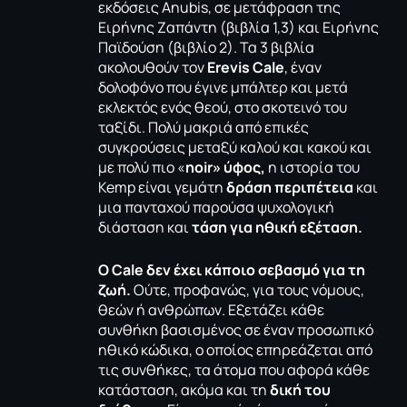
εκδόσεις Anubis, σε μετάφραση της
Ειρήνης Ζαπάντη (βιβλία 1,3) και Ειρήνης
Παϊδούση (βιβλίο 2). Τα 3 βιβλία
ακολουθούν τον
Erevis
Cale
, έναν
δολοφόνο που έγινε μπάλτερ και μετά
εκλεκτός ενός θεού, στο σκοτεινό του
ταξίδι. Πολύ μακριά από επικές
συγκρούσεις μεταξύ καλού και κακού και
με πολύ πιο «
noir» ύφος,
η ιστορία του
Kemp είναι γεμάτη
δράση περιπέτεια
και
μια πανταχού παρούσα ψυχολογική
διάσταση και
τάση για ηθική εξέταση.
Ο Cale δεν έχει κάποιο σεβασμό για τη
ζωή.
Ούτε, προφανώς, για τους νόμους,
θεών ή ανθρώπων. Εξετάζει κάθε
συνθήκη βασισμένος σε έναν προσωπικό
ηθικό κώδικα, ο οποίος επηρεάζεται από
τις συνθήκες, τα άτομα που αφορά κάθε
κατάσταση, ακόμα και τη
δική του