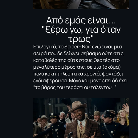
Από εμάς είναι...
"ξέρω γω, για όταν
τρως"
Επιλογικά, το
Spider- Noir
ενώ είναι μια
σειρά που δε δείχνει σεβασμό ούτε στις
καταβολές της ούτε στους θεατές στο
μεγαλύτερο μέρος της, σε μια (ακόμα)
πολύ κακή τηλεοπτικά χρονιά, φαντάζει
ενδιαφέρουσα. Μόνο και μόνο επειδή έχει
“το βάρος του τεράστιου ταλέντου…”