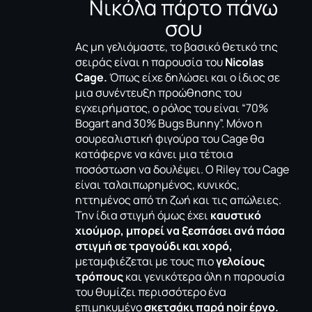
Nικόλα πάρτο πάνω
σου
Ας μη γελιόμαστε, το βασικό θετικό της
σειράς είναι η παρουσία του
Nicolas
Cage.
Όπως είχε δηλώσει και ο ίδιος σε
μια συνέντευξη προώθησης του
εγχειρήματος, ο ρόλος του είναι “70%
Bogart and 30% Bugs Bunny”. Μόνο η
σουρεαλιστική φιγούρα του Cage θα
κατάφερνε να κάνει μια τέτοια
ποσόστωση να δουλέψει. Ο Riley του Cage
είναι ταλαιπωρημένος, κυνικός,
ηττημένος από τη ζωή και τις απώλειες.
Την ίδια στιγμή όμως έχει
καυστικό
χιούμορ, μπορεί να ξεσπάσει ανά πάσα
στιγμή σε τραγούδι και χορό,
μεταμφιέζεται με τους πιο
γελοίους
τρόπους
και γενικότερα όλη η παρουσία
του θυμίζει περισσότερο ένα
επιμηκυμένο
σκετσάκι παρά noir έργο.