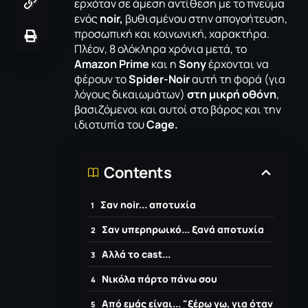
ερχόταν σε άμεση αντίθεση με το πνεύμα
ενός
noir,
βυθισμένου στην απογοήτευση,
προσωπική και κοινωνική, χαρακτήρα.
Πλέον, 8 ολόκληρα χρόνια μετά, το
Amazon Prime
και η
Sony
έρχονται να
φέρουν το
Spider-Noir
αυτή τη φορά (για
λόγους δικαιωμάτων)
στη μικρή οθόνη
,
βασιζόμενοι και αυτοί στο βάρος και την
ιδιοτυπία του
Cage.
Contents
Σαν noir... αποτυχία
Σαν υπερηρωικό... ξανά αποτυχία
Aλλά το cast...
Nικόλα πάρτο πάνω σου
Από εμάς είναι... "ξέρω γω, για όταν