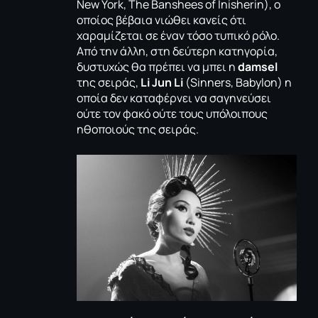
New York,
The Banshees of Inisherin
), ο
οποίος βέβαια νιώθει κανείς ότι
χαραμίζεται σε έναν τόσο τυπικό ρόλο.
Από την άλλη, στη δεύτερη κατηγορία,
δυστυχώς θα πρέπει να μπει η
damsel
της σειράς,
Li Jun Li
(
Sinners,
Babylon)
η
οποία δεν καταφέρνει να σαγηνεύσει
ούτε τον φακό ούτε τους υπόλοιπους
ηθοποιούς της σειράς.