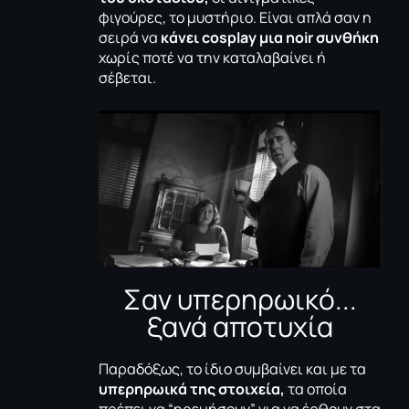
φιγούρες, το μυστήριο. Είναι απλά σαν η
σειρά να
κάνει
cosplay
μια
noir
συνθήκη
χωρίς ποτέ να την καταλαβαίνει ή
σέβεται.
Σαν υπερηρωικό...
ξανά αποτυχία
Παραδόξως, το ίδιο συμβαίνει και με τα
υπερηρωικά της στοιχεία,
τα οποία
πρέπει να “ηρεμήσουν” για να έρθουν στα