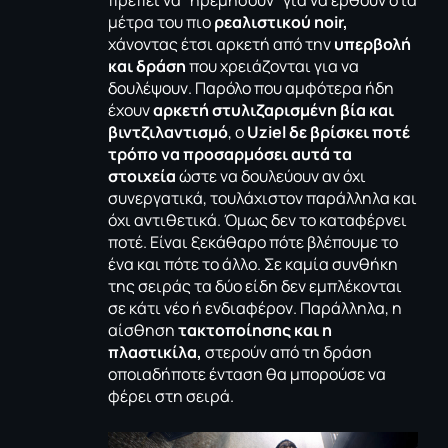
μέτρα του πιο
ρεαλιστικού noir,
χάνοντας έτσι αρκετή από την
υπερβολή
και δράση
που χρειάζονται για να
δουλέψουν. Παρόλο που αμφότερα ήδη
έχουν
αρκετή στυλιζαρισμένη βία και
βιντζιλαντισμό
, ο
Uziel δε βρίσκει ποτέ
τρόπο να προσαρμόσει αυτά τα
στοιχεία
ώστε να δουλεύουν αν όχι
συνεργατικά, τουλάχιστον παράλληλα και
όχι αντιθετικά. Όμως δεν το καταφέρνει
ποτέ. Είναι ξεκάθαρο πότε βλέπουμε το
ένα και πότε το άλλο. Σε καμία συνθήκη
της σειράς τα δύο είδη δεν εμπλέκονται
σε κάτι νέο ή ενδιαφέρον. Παράλληλα, η
αίσθηση
τακτοποίησης και η
πλαστικίλα,
στερούν από τη δράση
οποιαδήποτε ένταση θα μπορούσε να
φέρει στη σειρά.