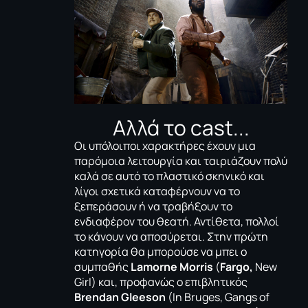
Aλλά το cast...
Οι υπόλοιποι χαρακτήρες έχουν μια
παρόμοια λειτουργία και ταιριάζουν πολύ
καλά σε αυτό το πλαστικό σκηνικό και
λίγοι σχετικά καταφέρνουν να το
ξεπεράσουν ή να τραβήξουν το
ενδιαφέρον του θεατή. Αντίθετα, πολλοί
το κάνουν να αποσύρεται. Στην πρώτη
κατηγορία θα μπορούσε να μπει ο
συμπαθής
Lamorne Morris
(
Fargo,
New
Girl)
και, προφανώς ο επιβλητικός
Brendan Gleeson
(In Bruges, Gangs of