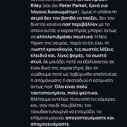
Riley
(και όχι
Peter Parket, ξανά για
λόγους δικαιωμάτων
), όμως η υπόλοιπη
σειρά δεν τον βοηθά να παίξει,
δεν του
δίνεται κανένα
noir περιβάλλον
με το
οποίο αυτός ο χαρακτήρας μπορεί όντως
να
αλληλεπιδράσει πειστικά
. Η Νέα
Υόρκη της σειράς, παρά το ότι έχει τη
σ
ωστή χρονολογία, τις σωστές λέξεις
κλειδιά και, λίγες φορές, το σωστό
στυλ
, δε μοιάζει ποτέ να εξελίσσεται σε
έναν δικό της χαρακτήρα, δεν τη
νιώθουμε ποτέ ως λαβύρινθο απελπισίας
ή απομόνωσης ή σκοταδιού ή έστω κάτι
όντως noir.
Όλα είναι πολύ
τακτοποιημένα, πολύ ψεύτικα.
Βλέπουμε εντελώς πίσω από τις κάμερες
και, σαν παιδί που βλέπει τον
ταχυδακτυλουργό να ετοιμάζει το
επόμενο μαγικό,
απογοητευόμαστε και
απομαγευόμαστε.