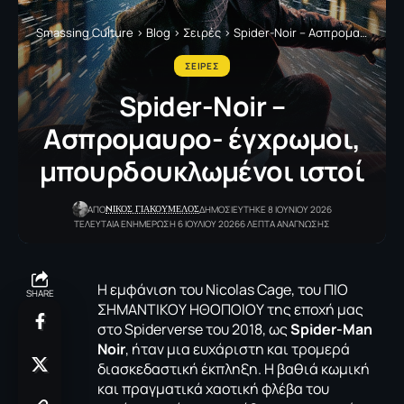
Smassing Culture
>
Blog
>
Σειρές
>
Spider-Noir – Aσπρομαυρο- έγχρωμοι, μπουρδουκλωμένοι ιστοί
ΣΕΙΡΕΣ
Spider-Noir –
Aσπρομαυρο- έγχρωμοι,
μπουρδουκλωμένοι ιστοί
NΙΚΟΣ ΓΙΑΚΟΥΜΕΛΟΣ
ΑΠΟ
ΔΗΜΟΣΙΕΥΤΗΚΕ 8 ΙΟΥΝΙΟΥ 2026
ΤΕΛΕΥΤΑΙΑ ΕΝΗΜΕΡΩΣΗ 6 ΙΟΥΛΙΟΥ 2026
6 ΛΕΠΤΑ ΑΝΑΓΝΩΣΗΣ
Η εμφάνιση του
Nicolas Cage,
του ΠΙΟ
SHARE
ΣΗΜΑΝΤΙΚΟΥ ΗΘΟΠΟΙΟΥ της εποχή μας
στο
Spiderverse
του 2018, ως
Spider-Man
Noir
,
ήταν μια ευχάριστη και τρομερά
διασκεδαστική έκπληξη. Η βαθιά κωμική
και πραγματικά χαοτική φλέβα του