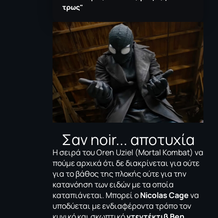
τρως"
Σαν noir... αποτυχία
Η σειρά τoυ Oren Uziel (
Mortal Kombat
) να
πούμε αρχικά ότι δε διακρίνεται για ούτε
για το βάθος της πλοκής ούτε για την
κατανόηση των ειδών με τα οποία
καταπιάνεται. Μπορεί ο
Nicolas Cage
να
υποδύεται με ενδιαφέροντα τρόπο τον
κυνικό και σκωπτικό
ντεντέκτιβ Ben