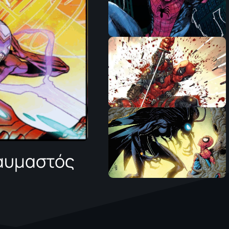
Θαυμαστός