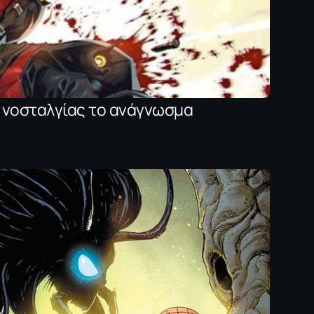
s νοσταλγίας το ανάγνωσμα