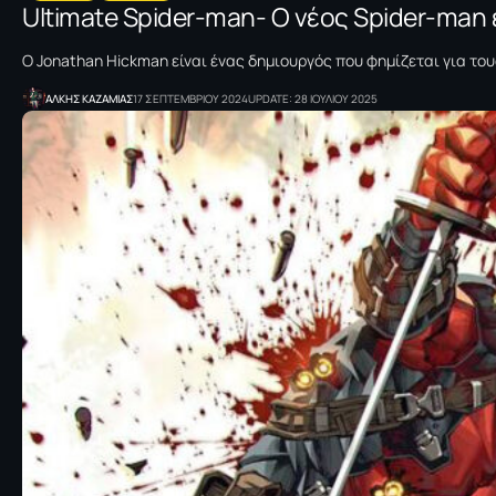
Ultimate Spider-man- Ο νέος Spider-man 
Ο Jonathan Hickman είναι ένας δημιουργός που φημίζεται για του
ΑΛΚΗΣ ΚΑΖΑΜΙΑΣ
17 ΣΕΠΤΕΜΒΡΙΟΥ 2024
UPDATE: 28 ΙΟΥΛΙΟΥ 2025