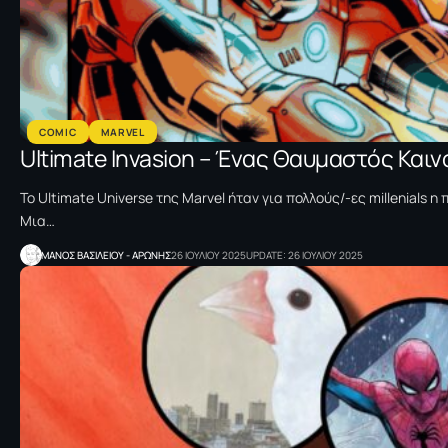
COMIC
MARVEL
Ultimate Invasion – Ένας Θαυμαστός Κα
Το Ultimate Universe της Marvel ήταν για πολλούς/-ες millenials 
Μια…
ΜΑΝΟΣ ΒΑΣΙΛΕΙΟΥ - ΑΡΩΝΗΣ
26 ΙΟΥΛΙΟΥ 2025
UPDATE: 26 ΙΟΥΛΙΟΥ 2025