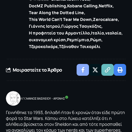
DocMZ Publishing
Kobane Calling
Netflix
Tear Along the Dotted Line
This World Can't Tear Me Down
Zerocalcare
Γιάννης Ιατρού
Γιώργος Τσαγκόζης
Η προφητεία του Αρμαντίλλο
Ιταλία
νεολαία
οικονομική κρίση
Ρεμπίμπια
Ρώμη
Τζεροκαλκάρε
Τζόναθαν Τσικαρέλι
Μοιραστείτε το Άρθρο
ΑΠΟ
ΜΑΝΟΣ ΒΑΣΙΛΕΙΟΥ - ΑΡΩΝΗΣ
Γεννήθηκε το 1993, δηλαδή ήταν 6 χρονών όταν είδε πρώτη
φορά το Star Wars. Κάπου στο Λύκειο κατέληξε ότι η
αλήθεια βρίσκεται στον Sheldon και από τότε προσπαθεί
να ανακαλύψει τον κόσμο των nerds και των superheroes,