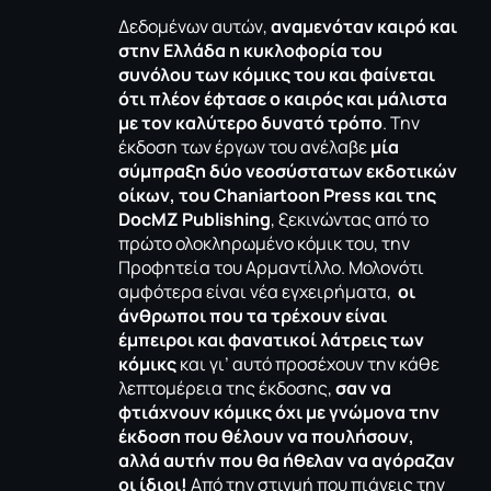
Δεδομένων αυτών,
αναμενόταν καιρό και
στην Ελλάδα η κυκλοφορία του
συνόλου των κόμικς του και φαίνεται
ότι πλέον έφτασε ο καιρός και μάλιστα
με τον καλύτερο δυνατό τρόπο
. Την
έκδοση των έργων του ανέλαβε
μία
σύμπραξη δύο νεοσύστατων εκδοτικών
οίκων, του
Chaniartoon
Press και της
DocMZ
Publishing
, ξεκινώντας από το
πρώτο ολοκληρωμένο κόμικ του, την
Προφητεία του Αρμαντίλλο. Μολονότι
αμφότερα είναι νέα εγχειρήματα,
οι
άνθρωποι που τα τρέχουν είναι
έμπειροι και φανατικοί λάτρεις των
κόμικς
και γι’ αυτό προσέχουν την κάθε
λεπτομέρεια της έκδοσης,
σαν να
φτιάχνουν κόμικς όχι με γνώμονα την
έκδοση που θέλουν να πουλήσουν,
αλλά αυτήν που θα ήθελαν να αγόραζαν
οι ίδιοι!
Από την στιγμή που πιάνεις την