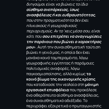
διηγούμαι είναι να βιώνεις το ίδιο
αίσθημα ανεπάρκειας, ίσως
ανασφάλειας ή και ευθραυστότητας
,
που στην πραγματικότητα δεν έχει
ηλικιακούς ή γεωγραφικούς
περιορισμούς. Αν το ‘χεις μέσα σου, είναι
κάτι που
σου επιτρέπει να αναγνωρίσεις
την παράνοια που βιώνει ο χαρακτήρας
μου
». Αυτή την συναισθηματική ταύτιση
βιώνει η γενιά μας, η οποία δεν έχει
μονάχα κοινό ταμπεραμέντο, λόγω
γεωγραφικής εγγύτητας ή παρόμοιες
πολιτισμικές αναφορές, λόγω
παγκοσμιοποίησης, αλλά κυρίως
το
κοινό βίωμα της οικονομικής κρίσης
που καταδίκασε την νεολαία στη
μόνιμη
εργασιακή επισφάλεια
που προκάλεσε
ένα αθεράπευτο αίσθημα ανασφάλειας,
ένα συναισθηματικό αδιέξοδο. Το
περιγράφει εξαιρετικά ο πρωταγωνιστής