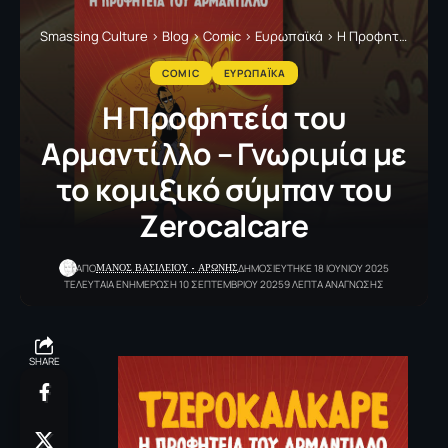
Smassing Culture
>
Blog
>
Comic
>
Ευρωπαϊκά
>
Η Προφητεία του Αρμαντίλλο – Γνωριμία με το κομιξικό σύμπαν του Zerocalcare
COMIC
ΕΥΡΩΠΑΪΚΑ
Η Προφητεία του
Αρμαντίλλο – Γνωριμία με
το κομιξικό σύμπαν του
Zerocalcare
ΜΑΝΟΣ ΒΑΣΙΛΕΙΟΥ - ΑΡΩΝΗΣ
ΑΠΟ
ΔΗΜΟΣΙΕΥΤΗΚΕ 18 ΙΟΥΝΙΟΥ 2025
ΤΕΛΕΥΤΑΙΑ ΕΝΗΜΕΡΩΣΗ 10 ΣΕΠΤΕΜΒΡΙΟΥ 2025
9 ΛΕΠΤΑ ΑΝΑΓΝΩΣΗΣ
SHARE