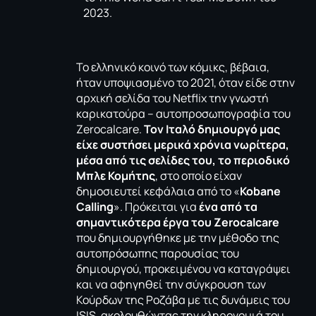
2023.
Το ελληνικό κοινό των κόμικς, βέβαια,
ήταν υποψιασμένο το 2021, όταν είδε στην
αρχική σελίδα του Netflix την γνωστή
καρικατούρα – αυτοπροσωπογραφία του
Zerocalcare.
Τον Ιταλό δημιουργό μας
είχε συστήσει μερικά χρόνια νωρίτερα,
μέσα από τις σελίδες του, το περιοδικό
Μπλε Κομήτης
, στο οποίο είχαν
δημοσιευτεί κεφάλαια από το «
Kobane
Calling
». Πρόκειται για
ένα από τα
σημαντικότερα έργα του
Zerocalcare
που δημιουργήθηκε με την μέθοδο της
αυτοπρόσωπης παρουσίας του
δημιουργού, προκειμένου να καταγράψει
και να αφηγηθεί την σύγκρουση των
Κούρδων της Ροζάβα με τις δυνάμεις του
ISIS, ακολουθώντας την κληρονομιά του