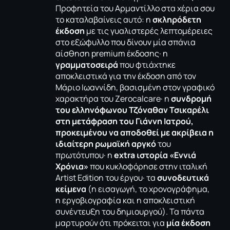
Προφητεία του Αρμαντίλλο στα χέρια σου
το καταλαβαίνεις αυτό: η
σκληρόδετη
έκδοση
με τις γυαλιστερές λεπτομέρειες
στο εξώφυλλο που δίνουν μία σπάνια
αίσθηση premium έκδοσης· η
γραμματοσειρά
που φτιάχτηκε
αποκλειστικά για την έκδοση από τον
Μάριο Ιωαννίδη, βασισμένη στον γραφικό
χαρακτήρα του Zerocalcare· η
συνδρομή
του ελληνόφωνου Τζόναθαν Τσικαρέλι
στη μετάφραση του Γιάννη Ιατρού,
προκειμένου να αποδοθεί με ακρίβεια η
ιδιαίτερη ρωμαϊκή αργκό
του
πρωτότυπου· η
extra ιστορία «Εννιά
Χρόνια»
που κυκλοφόρησε στην ιταλική
Artist Edition του έργου· τα
συνοδευτικά
κείμενα
(η εισαγωγή, το χρονογράφημα,
η εργοβιογραφία και η αποκλειστική
συνέντευξη του δημιουργού). Τα πάντα
μαρτυρούν ότι πρόκειται για
μία έκδοση