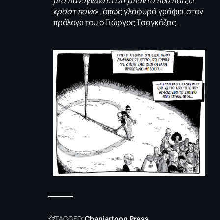
μία πανάγνωστη
DIY μπάντα που παίζει
κραστ πανκ
», όπως γλαφυρά γράφει στον
πρόλογό του ο Γιώργος Τσαγκόζης.
TAGGED:
Chaniartoon Press