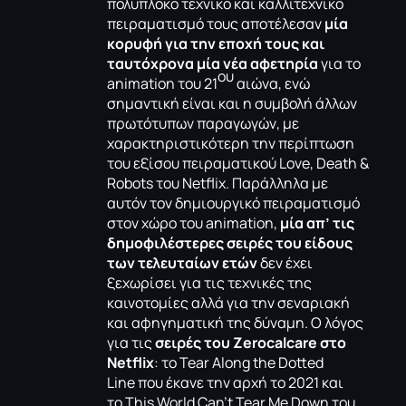
πολύπλοκο τεχνικό και καλλιτεχνικό
πειραματισμό τους αποτέλεσαν
μία
κορυφή για την εποχή τους και
ταυτόχρονα μία νέα αφετηρία
για το
ου
animation του 21
αιώνα, ενώ
σημαντική είναι και η συμβολή άλλων
πρωτότυπων παραγωγών, με
χαρακτηριστικότερη την περίπτωση
του εξίσου πειραματικού
Love, Death &
Robots
του Netflix. Παράλληλα με
αυτόν τον δημιουργικό πειραματισμό
στον χώρο του animation,
μία απ’ τις
δημοφιλέστερες σειρές του είδους
των τελευταίων ετών
δεν έχει
ξεχωρίσει για τις τεχνικές της
καινοτομίες αλλά για την σεναριακή
και αφηγηματική της δύναμη. Ο λόγος
για τις
σειρές του
Zerocalcare στο
Netflix
: το
Tear Along the Dotted
Line
που έκανε την αρχή το 2021 και
το
This World Can’t Tear Me Down
του