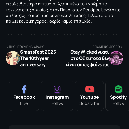
χωρίς ιδιαίτερη επιτυχία. Αγαπημένο του χρώμα το
κόκκινο: στις σημαίες, στον Flash, στον Deadpool, ενώ στις
μπλούζες το προτιμά με λευκές λωρίδες. Τελευταία το
παίζει και δικηγόρος, χωρίς καμία επιτυχία.
ΠΡΟΗΓΟΥΜΕΝΟ ΑΡΘΡΟ
ΕΠΟΜΕΝΟ ΑΡΘΡΟ
SmassFest 2025 –
Stay Wicked γιατί
The 10th year
στο Οζ τίποτα δεν
anniversary
είναι όπως φαίνεται
Facebook
Instagram
Youtube
Spotify
Like
Follow
Subscribe
Follow