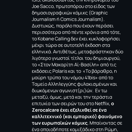
Joe Sacco, πρωτοπόρου στο είδος των
δημοσιογραφικών κόμικς (Graphic
Journalism ή Comics Journalism).
Δυστυχώς, παρόλο που έχουν περάσει
περισσότερα από πέντε χρόνια από τότε,
το Kobane Calling δεν έχει κυκλοφορήσει
μέχρι τώρα σε αυτοτελή έκδοση στα
ελληνικά. Αντιθέτως, μεταφράστηκαν δύο
λιγότερο γνωστοί τίτλοι του δημιουργού,
το «
Στον Μακαρίτη Αϊ-Βασίλη
» από τις
εκδόσεις Polaris και το «
Το βάραθρο, η
μαύρη τρύπα του νόμου 41bis
» από το
Ταμείο Αλληλεγγύης φυλακισμένων και
διωκόμενων αγωνιστ(ρι)ών. Εν τω
μεταξύ, όμως, μετά και την τεράστια
επιτυχία των σειρών του στο Netflix,
ο
Zerocalcare έχει εξελιχθεί σε ένα
καλλιτεχνικό (και εμπορικό) φαινόμενο
των ευρωπαϊκών κόμικς
. Μπαίνοντας σε
ένα οποιοδήποτε κομιξάδικο στη Ρώμη,