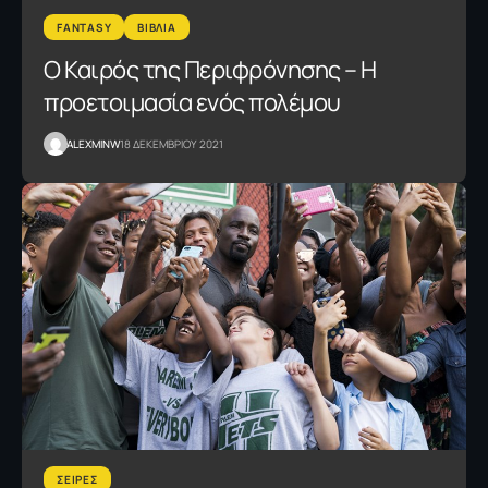
FANTASY
ΒΙΒΛΙΑ
O Καιρός της Περιφρόνησης – Η
προετοιμασία ενός πολέμου
ALEXMINW
18 ΔΕΚΕΜΒΡΙΟΥ 2021
ΣΕΙΡΕΣ