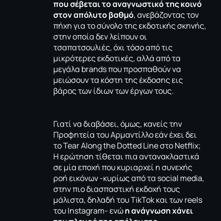
που σέβεται το αναγνωστικό της κοινό
στον απόλυτο βαθμό
, ανεβάζοντας τον
πήχη για το σύνολο της εκδοτικής σκηνής,
στην οποία δεν λείπουν οι
τσαπατσουλιές, όχι τόσο από τις
μικρότερες εκδοτικές, αλλά από τα
μεγάλα brands που προσπαθούν να
μειώσουν τα κόστη της έκδοσης εις
βάρος των ίδιων των έργων τους.
Γιατί να διαβάσει, όμως, κανείς την
Προφητεία του Αρμαντίλλο εάν έχει δει
το
Tear Along the Dotted Line
στο Netflix;
Η ερώτηση τίθεται πια αντανακλαστικά
σε μία εποχή που κυριαρχεί η συνεχής
ροή εικόνων -κυρίως από τα social media,
στην πιο διασπαστική εκδοχή τους
μάλιστα, δηλαδή του TikTok και των reels
του Instagram- ενώ
η ανάγνωση χάνει