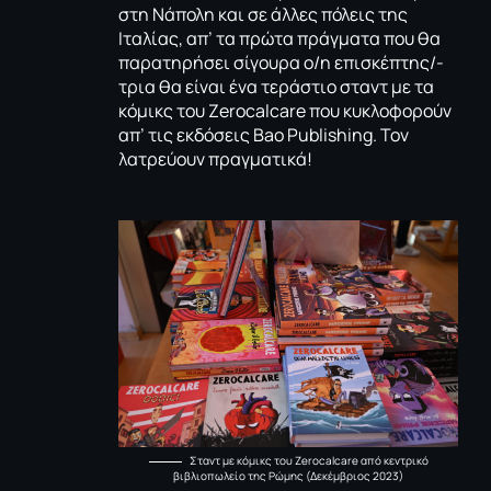
στη Νάπολη και σε άλλες πόλεις της
Ιταλίας, απ’ τα πρώτα πράγματα που θα
παρατηρήσει σίγουρα ο/η επισκέπτης/-
τρια θα είναι ένα τεράστιο σταντ με τα
κόμικς του Zerocalcare που κυκλοφορούν
απ’ τις εκδόσεις Bao Publishing. Τον
λατρεύουν πραγματικά!
Σταντ με κόμικς του Zerocalcare από κεντρικό
βιβλιοπωλείο της Ρώμης (Δεκέμβριος 2023)