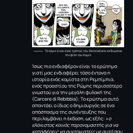
Το κόμικ είναι ένας τρόπος του Zerocalcare να θυμάται
την φίλη του Καμίλ
Ίσως πιο ενδιαφέρον είναι το ερώτημα
γιατί μας ενδιαφέρει τόσο έντονα η
ιστορία ενός κομίστα στη Ρεμπίμπια,
ενός προαστίου της Ρώμης περισσότερο
γνωστού για την μεγάλη φυλακή της
(Carcere di Rebibbia); Το ερώτημα αυτό
απαντάει ο ίδιος ο δημιουργός σε ένα
απόσπασμα της συνέντευξης που
περιλαμβάνει η έκδοση, ως εξής: «
ο
ελάχιστος κοινός παρονομαστής για να
καταφέρεις να συντονιστείς με αυτό που