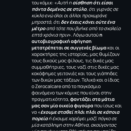
του κόμικ: «
Αυτή η
αίσθηση ότι είσαι
πάντα δεμένος σε στύλο
, ότι γυρνάς σε
κύκλο ενώ όλοι οι άλλοι προχωράνε
μπροστά, ότι
δεν έχεις κάνει ούτε ένα
μέτρο
από τότε που βγήκε από το σχολείο
επτά χρόνια πριν
». Λόγω αυτού
η
αυτοβιογραφική αφήγηση
μετατρέπεται σε συγγενές βίωμα
και οι
χαρακτήρες της ιστορίας, μας θυμίζουν
τους δικούς μας φίλους, τις δικές μας
συμμαθήτριες, τους ναζί στις δικές μας
κακόφημες γειτονιές και τους γιάπηδες
των δικών μας τάξεων. Τελικά και ο ίδιος
ο Zerocalcare από το παγκόσμιο
φαινόμενο των κόμικς που είναι στην
πραγματικότητα,
φαντάζει στα μάτια
μας σαν μία οικεία φιγούρα
που ίσως και
να «
έχουμε σταθεί πλάι πλάι σε κάποια
πορεία
ή έχουμε χορέψει μαζί πόγκο σε
μία κατάληψη στην Αθήνα, ακούγοντας