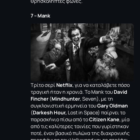
θρησκόληπτες φωνές.
7 – Mank
Tρίτο σερί
Netflix
, για να καταλάβετε πόσο
τραγική ήταν η χρονιά. To Mank του
David
Fincher
(
Μindhunter
, Seven), με τη
συγκλονιστική ερμηνεία του
Gary Oldman
(
Darkesh Hour,
Lost in Space) παίρνει το
παρασκήνιο πίσω από το
Citizen Kane
, μία
από τις καλύτερες ταινίες που γυρίστηκαν
ποτέ, έναν βασικό πυλώνα της διαχρονικής
περηφάνιας του Hollywood και το στρέφει