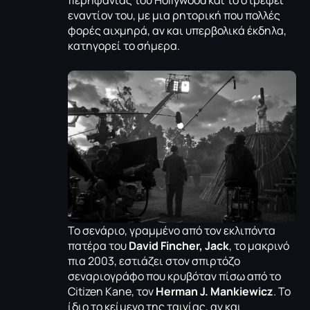
εναντίον του, με μια ρητορική που πολλές
φορές αιχμηρά, αν και υπερβολικά έκδηλα,
κατηγορεί το σήμερα.
Το σενάριο, γραμμένο από τον εκλιπόντα
πατέρα του
David Fincher, Jack
, το μακρινό
πια 2003, εστιάζει στον σπιρτόζο
σεναριογράφο που κρυβόταν πίσω από το
Citizen Kane, τον
Herman J. Mankiewicz
. Το
ίδιο το κείμενο της ταινίας, αν και