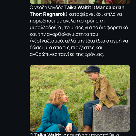
Ο νεοζηλανδός
Taika Waititi
(
Mandalorian,
Thor: Ragnarok
) καταφέρνει όχι απλά να
παρωδήσει με ανελέητο τρόπο τη
μισαλλοδοξία , το μίσος για το διαφορετικό
και την ανορθολογικότητα του
(νέο)ναζισμού, αλλά την ίδια ίδια στιγμή να
δώσει μία από τις πιο ζεστές και
ανθρώπινες ταινίες της χρόνιας.
Ο
Taika Waititi
σε αυτή την προσπάθεια