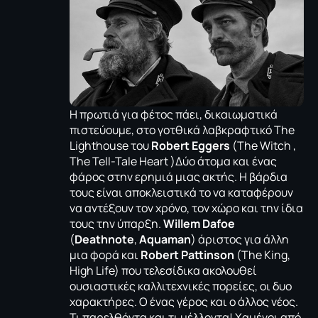
H πρωτιά για φέτος πάει, δικαιωματικά
πιστεύουμε, στο γοτθικά λαβκραφτικό The
Lighthouse του
Robert Eggers
(The Witch ,
The Tell-Tale Heart )Δύο άτομα και ένας
φάρος στην ερημιά μιας ακτής. Η βάρδια
τους είναι αποκλειστικά το να καταφέρουν
να αντέξουν τον χρόνο, τον χώρο και την ίδια
τους την ύπαρξη.
Willem Dafoe
(
Deathnote
,
Aquaman
) άριστος για άλλη
μια φορά και
Robert Pattinson
(The King,
High Life) που τελεσίδικα ακολουθεί
ουσιαστικές καλλιτεχνικές πορείες, οι δυο
χαρακτήρες. Ο ένας γέρος και ο άλλος νέος.
Τι παρελθόντα και τι μέλλοντα! Χαμένοι από