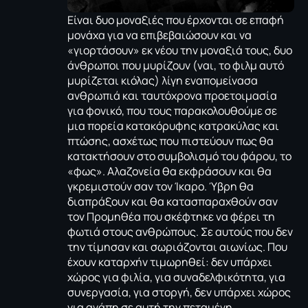
Είναι δυο μοναξιές που έρχονται σε επαφή
μονάχα για να επιβεβαιώσουν και να
«γιορτάσουν» εκ νέου την μοναξιά τους, δυο
άνθρωποι που μυρίζουν (ναι, το φιλμ αυτό
μυρίζεται κιόλας) λίγη εναπομείνασα
ανθρωπιά και ταυτόχρονα προετοιμασία
για φονικό, που τους παρακολουθούμε σε
μια πορεία κατακόρυφης κατρακύλας και
πτώσης, ασχέτως που πιστεύουν πως θα
κατακτήσουν στο συμβολισμό του φάρου, το
«φως». Αλαζονεία θα εκφράσουν και θα
γκρεμιστούν σαν τον Ίκαρο. Ύβρη θα
διαπράξουν και θα κατασπαραχθούν σαν
τον Προμηθέα που σκέφτηκε να φέρει τη
φωτιά στους ανθρώπους. Σε αυτούς που δεν
την τίμησαν και σωριάζονται αιωνίως. Που
έχουν καταρχήν τιμωρηθεί: δεν υπάρχει
χώρος για φιλία, για συναδελφικότητα, για
συνεργασία, για στοργή, δεν υπάρχει χώρος
για αγάπη σε αυτή την πεταμένη