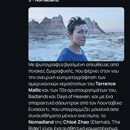
Με φωτογραφία βγαλμένη απευθείας από
πίνακες ζωγραφικής, που φέρνει στον νου
την ονειρική κινηματογράφηση των
αμερικανικών χερσότοπων του
Terrence
Mallic
και των 70s αριστουργημάτων του,
Badlands και Days of Heaven, και με ένα
σπαρακτικό σάουντρακ από τον Λουντοβίκο
Ειναούντι, που υπογραμμίζει μουσικά όσα
συναισθήματα μένουν ανείπωτα, το
Nomadland
της
Chloé Zhao
(Eternals, The
Rider) είναι ένα αισθητικό κομψοτέχνημα,