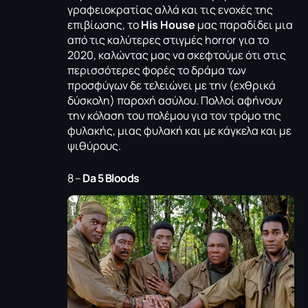
γραφειοκρατίας αλλά και τις ενοχές της
επιβίωσης, το
His House
μας παραδίδει μια
από τις καλύτερες στιγμές horror για το
2020, καλώντας μας να σκεφτούμε ότι στις
περισσότερες φορές το δράμα των
προσφύγων δε τελειώνει με την (εχθρικά
δύσκολη) παροχή ασύλου. Πολλοί αφήνουν
την κόλαση του πολέμου για τον τρόμο της
φυλακής, μιας φυλακή και με κάγκελα και με
ψιθύρους.
8 –
Da 5 Bloods