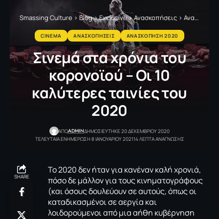
Smassing Culture
>
Blog
>
Exclusive
>
Ανασκοπήσεις
>
Ανασκόπηση 2020
CINEMA
ΑΝΑΣΚΟΠΗΣΕΙΣ
ΑΝΑΣΚΟΠΗΣΗ 2020
Σινεμά στα χρόνια του
κορονοϊού – Οι 10
καλύτερες ταινίες του
2020
ADMIN
ΑΠΟ
ΔΗΜΟΣΙΕΥΤΗΚΕ 20 ΔΕΚΕΜΒΡΙΟΥ 2020
ΤΕΛΕΥΤΑΙΑ ΕΝΗΜΕΡΩΣΗ 8 ΙΑΝΟΥΑΡΙΟΥ 2021
14 ΛΕΠΤΑ ΑΝΑΓΝΩΣΗΣ
Το 2020 δεν ήταν για κανέναν καλή χρονιά,
SHARE
πόσο δε μάλλον για τους κινηματογράφους
(και όσους δουλεύουν σε αυτούς, όπως οι
καταδικασμένοι σε αεργία και
λοιδορούμενοι από μια αήθη κυβέρνηση