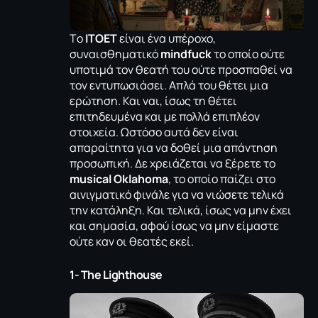
Tο
ITOET
είναι ένα υπέροχο,
συναισθηματικό
mindfuck
το οποίο ούτε
υποτιμά τον θεατή του ούτε προσπαθεί να
τον εντυπωσιάσει. Απλά του θέτει μια
ερώτηση. Και ναι, ίσως τη θέτει
επιτηδευμένα και με πολλά επιπλέον
στοιχεία. Ωστόσο αυτά δεν είναι
απαραίτητα για να δοθεί μια απάντηση
προσωπική. Δε χρειάζεται να ξέρετε το
musical Oklahoma
, το οποίο παίζει στο
αινιγματικό φινάλε για να νιώσετε τελικά
την κατάληξη. Και τελικά, ίσως να μην έχει
και σημασία, αφού ίσως να μην είμαστε
ούτε καν οι θεατές εκεί.
1- The Lighthouse