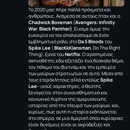
Το 2020 μας πήρε πολλά πράγματα και
ανθρώπους. Ανάμεσα σε αυτούς ήταν και ο
Chadwick Boseman
(
Avengers: Ιnfinity
War
,
Black Panther)
. Είχαμε όμως την
ευκαιρία να τον απολαύσουμε σε έναν
εμβληματικό ρόλο, στο
Da 5 Bloods
του
Spike Lee
(
BlacKkKlansman
, Do The Right
Thing), ξανά του
Netflix
. O αγαπημένος
σκηνοθέτης εδώ εξετάζει ένα δύσκολο θέμα,
τον πόλεμο του Βιετνάμ και την εμπειρία
των μαύρων στρατιωτών σε αυτό. Μέσα από
τους ετερόκλητους αλλά εντελώς
Spike
Lee
– ικούς χαρακτήρες, ο θεατής
ξεναγείται στον συναισθηματικό και
κοινωνικό πυρήνα της αμερικανικής
ιστορίας από την πλευρά των μαύρων, και,
κυρίως, πως αυτή η ιστορία εκδηλώνεται
στο σήμερα, σε μια Αμερική όπου κυρίαρχες
είναι δυνάμεις είναι οι ακροδεξιές και