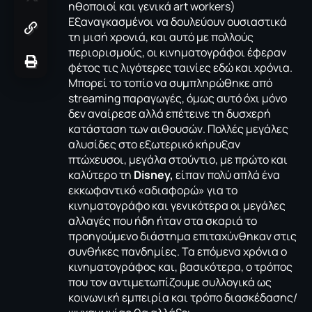
ηθοποιοί και γενικά art workers)
Εξαναγκασμένοι να δουλεύουν ουσιαστικά
τη μισή χρονιά, και αυτό με πολλούς
περιορισμούς, οι κινηματογράφοι έφεραν
φέτος τις λιγότερες ταινίες εδώ και χρόνια.
Μπορεί το τοπίο να συμπληρώθηκε από
streaming παραγωγές, όμως αυτό όχι μόνο
δεν αναίρεσε αλλά επέτεινε τη δυσχερή
κατάσταση των αιθουσών. Πολλές μεγάλες
αλυσίδες στο εξωτερικό κήρυξαν
πτώχευσοι, μεγάλα στούντιο, με πρώτο και
καλύτερο τη
Disney,
είπαν πολύ απλά ένα
εκκωφαντικό «αδιαφορώ» για το
κινηματογράφο και γενικότερα οι μεγάλες
αλλαγές που ήδη ήταν στα σκαριά το
προηγούμενο διάστημα επιταχύνθηκαν στις
συνθήκες πανδημίες. Τα επόμενα χρόνια ο
κινηματογράφος και, βασικότερα, ο τρόπος
που τον αντιμετωπίζουμε συλλογικά ως
κοινωνική εμπειρία και τρόπο διασκέδασης/