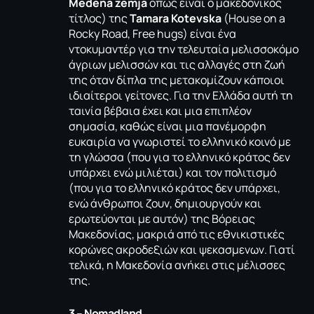
Medena zemja
όπως είναι ο μακεδονικός
τίτλος) της
Tamara Kotevska
(House on a
Rocky Road, Free hugs) είναι ένα
ντοκυμαντέρ για την τελευταία μελισσοκόμο
άγριων μελισσών και τις αλλαγές στη ζωή
της όταν δίπλα της μετακομίζουν κάποιοι
ιδιαίτεροι γείτονες. Για την Ελλάδα αυτή τη
ταινία βέβαια έχει και μια επιπλέον
σημασία, καθώς είναι μια πανέμορφη
ευκαιρία να γνωριστεί το ελληνικό κοινό με
τη γλώσσα (που για το ελληνικό κράτος δεν
υπάρχει ενώ μιλιέται) και τον πολιτισμό
(που για το ελληνικό κράτος δεν υπάρχει,
ενώ άνθρωποι ζουν, δημιουργούν και
ερωτεύονται με αυτόν) της Βόρειας
Μακεδονίας, μακριά από τις εθνικιστικές
κορώνες ακροδεξιών και ψεκασμενων. Γιατί
τελικά, η Μακεδονία ανήκει στις μέλισσες
της.
3 – Nomadland