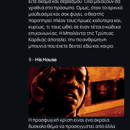
είτε ακόμα και σεβασμού. Όλα μοιάζουν σα
γροθιά στο πρόσωπο. Όμως, όταν το αρχικό
μούδιασμα και σοκ φύγει, ο θεατής
παρατηρεί πλέον τους ήρωες καλύτερα και,
κυρίως, τι τους ωθεί σε έναν τέτοιο κώδικα
επικοινωνίας. H Mπαλάντα της Τρύπιας
Καρδιάς αποτελεί την πο ανθρώπινη
μπουνιά που έχετε δεχτεί εδώ και καιρο.
9 –
His House
H προσφυγική κρίση είναι ένα ακραία
δύσκολο θέμα να προσεγγιστεί από άλλα