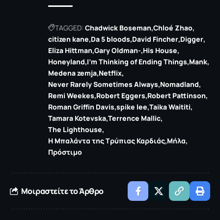
TAGGED:
Chadwick Boseman
Chloé Zhao
citizen kane
Da 5 bloods
David Fincher
Digger
Eliza Hittman
Gary Oldman-
His House
Honeyland
I'm Thinking of Ending Things
Mank
Medena zemja
Netflix
Never Rarely Sometimes Always
Nomadland
Remi Weekes
Robert Eggers
Robert Pattinson
Roman Griffin Davis
spike lee
Taika Waititi
Tamara Kotevska
Terrence Mallic
The Lighthouse
Η Μπαλάντα της Τρύπιας Καρδιάς
Μήλα
Πρόστιμο
Μοιραστείτε το Άρθρο