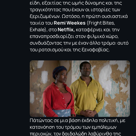
είδη, εξαιτίας της ωμής δύναμης και της
τραγικότητας που έχουν οι ιστορίες των
ξεριζωμένων. Ωστόσο, η πρώτη ουσιαστικά
ταινία του
Remi Weekes
(Fright Bites,
Exhale), στο
Νetflix,
καταφέρνει και την
επαναπροσδιορίζει στον φιλμικό χώρο,
συνδυάζοντας την με έναν άλλο τρόμο: αυτό
του ρατσισμού και της ξενοφοβίας.
Πάτώντας σε μια βάση έκδηλα πολιτική, με
κατανόηση του τρόμου των εμπόλεμων
περιοχών, τον δαιδαλώδη λαβύρινθο της