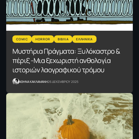
COMIC
HORROR
ΒΙΒΛΙΑ
ΕΛΛΗΝΙΚΑ
Μυστήρια Πράγματα: Ξυλόκαστρο &
πέριξ -Μια ξεχωριστή ανθολογία
ιστοριών λαογραφικού τρόμου
AΘΗΝΑ ΚΑΚΛΑΜΑΝΗ
26 ΔΕΚΕΜΒΡΙΟΥ 2025