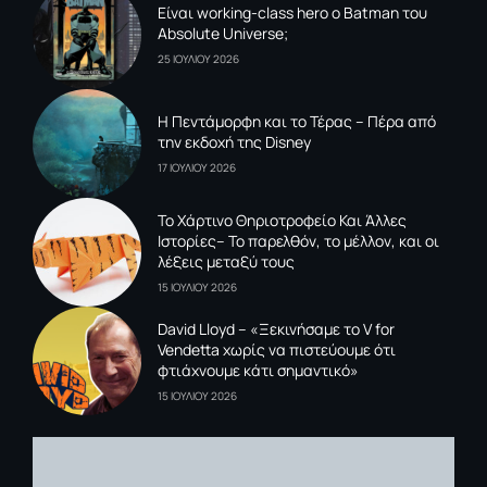
Είναι working-class hero ο Batman του
Absolute Universe;
25 ΙΟΥΛΙΟΥ 2026
Η Πεντάμορφη και το Τέρας – Πέρα από
την εκδοχή της Disney
17 ΙΟΥΛΙΟΥ 2026
To Xάρτινο Θηριοτροφείο Και Άλλες
Ιστορίες– Το παρελθόν, το μέλλον, και οι
λέξεις μεταξύ τους
15 ΙΟΥΛΙΟΥ 2026
David Lloyd – «Ξεκινήσαμε το V for
Vendetta χωρίς να πιστεύουμε ότι
φτιάχνουμε κάτι σημαντικό»
15 ΙΟΥΛΙΟΥ 2026