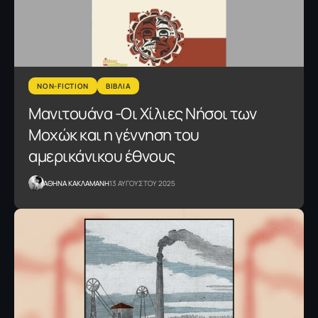
NON-FICTION
ΒΙΒΛΙΑ
Μανιτουάνα -Οι Χίλιες Νήσοι των
Μοχώκ και η γέννηση του
αμερικάνικου έθνους
AΘΗΝΑ ΚΑΚΛΑΜΑΝΗ
13 ΑΥΓΟΥΣΤΟΥ 2025