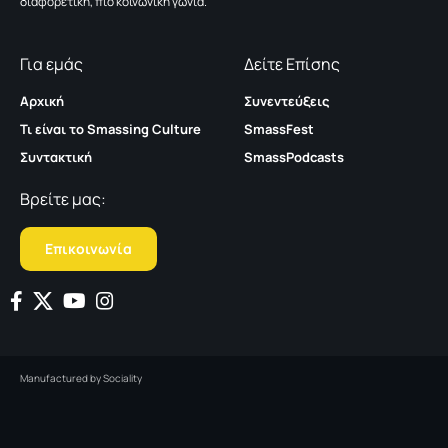
διαφορετική, πιο κοινωνική γωνία.
Για εμάς
Δείτε Επίσης
Αρχική
Συνεντεύξεις
Τι είναι το Smassing Culture
SmassFest
Συντακτική
SmassPodcasts
Βρείτε μας:
Επικοινωνία
Manufactured by
Sociality