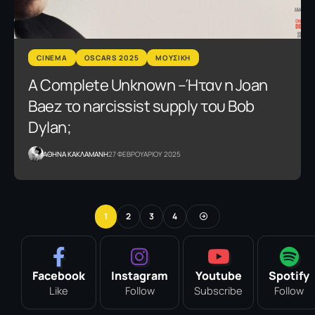
CINEMA
OSCARS 2025
ΜΟΥΣΙΚΗ
A Complete Unknown –Ήταν η Joan
Baez το narcissist supply του Bob
Dylan;
AΘΗΝΑ ΚΑΚΛΑΜΑΝΗ
27 ΦΕΒΡΟΥΑΡΙΟΥ 2025
1
2
3
4
Facebook
Instagram
Youtube
Spotify
Like
Follow
Subscribe
Follow