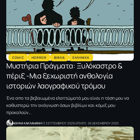
COMIC
HORROR
ΒΙΒΛΙΑ
ΕΛΛΗΝΙΚΑ
Μυστήρια Πράγματα: Ξυλόκαστρο &
πέριξ -Μια ξεχωριστή ανθολογία
ιστοριών λαογραφικού τρόμου
Ένα απο τα βεβαιωμένα ελαττώματά μου είναι η τάση μου να
καθυστερώ την ανάγνωση όσων βιβλίων και κόμιξ μου
προκαλούν…
AΘΗΝΑ ΚΑΚΛΑΜΑΝΗ
13 ΣΕΠΤΕΜΒΡΙΟΥ 2025
UPDATE: 26 ΔΕΚΕΜΒΡΙΟΥ 2025