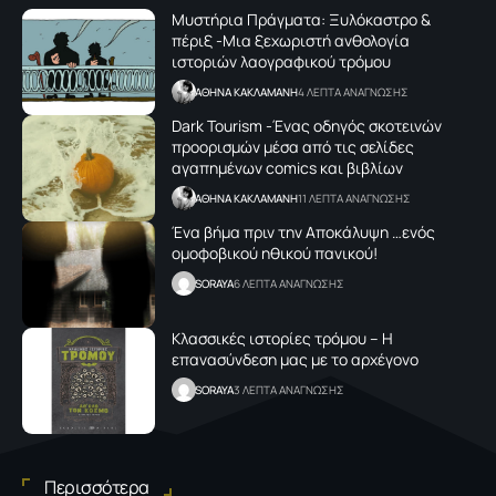
Μυστήρια Πράγματα: Ξυλόκαστρο &
πέριξ -Μια ξεχωριστή ανθολογία
ιστοριών λαογραφικού τρόμου
AΘΗΝΑ ΚΑΚΛΑΜΑΝΗ
4 ΛΕΠΤΑ ΑΝΑΓΝΩΣΗΣ
Dark Tourism -Ένας οδηγός σκοτεινών
προορισμών μέσα από τις σελίδες
αγαπημένων comics και βιβλίων
AΘΗΝΑ ΚΑΚΛΑΜΑΝΗ
11 ΛΕΠΤΑ ΑΝΑΓΝΩΣΗΣ
Ένα βήμα πριν την Αποκάλυψη …ενός
ομοφοβικού ηθικού πανικού!
SORAYA
6 ΛΕΠΤΑ ΑΝΑΓΝΩΣΗΣ
Κλασσικές ιστορίες τρόμου – Η
επανασύνδεση μας με το αρχέγονο
SORAYA
3 ΛΕΠΤΑ ΑΝΑΓΝΩΣΗΣ
Περισσότερα