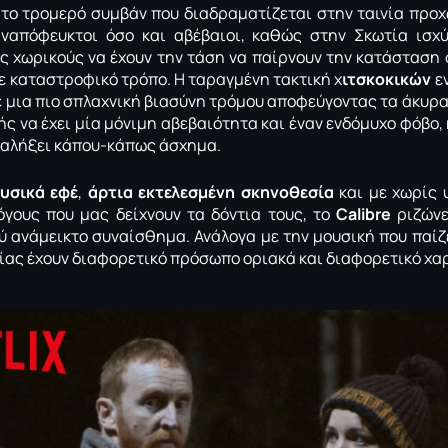
το τρομερό συμβάν που διαδραματίζεται στην ταινία προχ
ναπόφευκτοι όσο και αβέβαιοι, καθώς στην Σκωτία ισχύ
υς χωρικούς να έχουν την τάση να παίρνουν την κατάσταση σ
ε καταστροφικό τρόπο. Η ταραγμένη τακτική χ
ιτσκοκικών
ε
ε μια πιο σπλαχνική βιασύνη τρόμου αποφεύγοντας τα άκυρ
ής να έχει μία μόνιμη αβεβαιότητα και έναν ενδόμυχο φόβο,
ταλήξει κάπου-κάπως άσχημα.
υσικά εφέ
,
άρτια εκτελεσμένη σκηνοθεσία
και με χωρίς 
όγους που μας δείχνουν τα δόντια τους, το
Calibre
ριζώνε
ύ ανάμεικτο συναίσθημα. Ανάλογα με την μουσική που παίζε
ίας έχουν διαφορετικό πρόσωπο οριακά και διαφορετικό χα