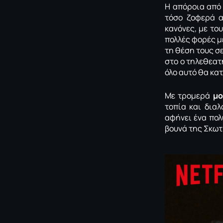
Η απόροια από 
τόσο ζοφερά α
κανόνες, με το
πολλές φορές μ
τη θέση τους σ
στο ο τηλεθεατ
όλο αυτό θα κα
Mε τρομερά
μο
τοπία και διαλ
αφήνει ένα πολ
βουνά της Σκωτ