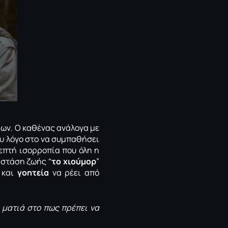
ρων. Ο καθένας ανάλογα με
ου λόγο στο να συμπαθήσει
επτή ισορροπία που όλη η
 στάση ζωής “
το χιούμορ
”
και
γοητεία
να ρέει από
 ματιά στο πως πρέπει να