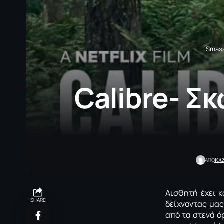
Smass
Calibre- Σ
ΚΑ
ΑΠΟ
Αισθητή έχει κ
SHARE
δείχνοντας μας
από τα στενά ό