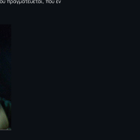
ου πραγματεύεται, που εν