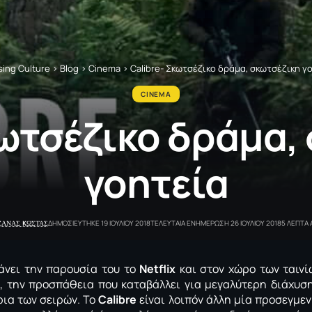
ing Culture
>
Blog
>
Cinema
>
Calibre- Σκωτσέζικο δράμα, σκωτσέζικη γ
CINEMA
κωτσέζικο δράμα,
γοητεία
ΖΑΝΑΣ KΩΣΤΑΣ
ΔΗΜΟΣΙΕΥΤΗΚΕ 19 ΙΟΥΛΙΟΥ 2018
ΤΕΛΕΥΤΑΙΑ ΕΝΗΜΕΡΩΣΗ 26 ΙΟΥΛΙΟΥ 2018
5 ΛΕΠΤΑ
άνει την παρουσία του το
Netflix
και στον χώρο των ταινί
, την προσπάθεια που καταβάλλει για μεγαλύτερη διάχυσ
ρια των σειρών. Το
Calibre
είναι λοιπόν άλλη μία προσεγμεν