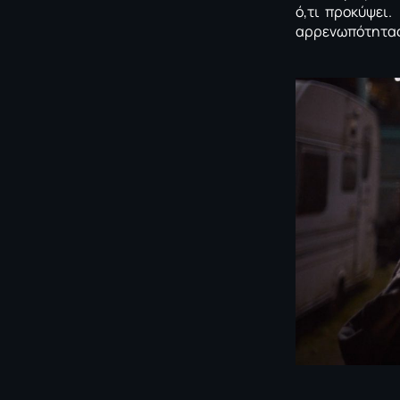
ό,τι προκύψει
αρρενωπότητας,