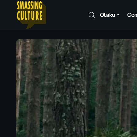
Otaku
Co