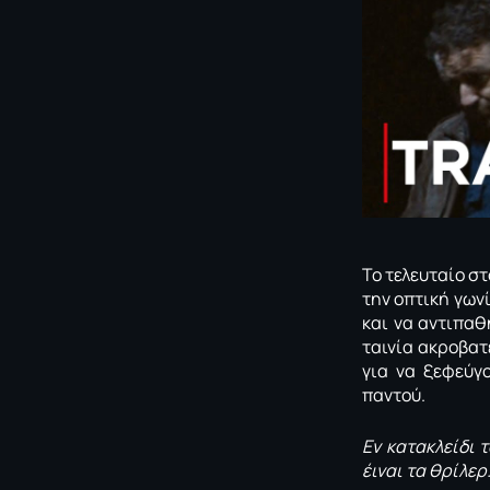
Το τελευταίο σ
την οπτική γων
και να αντιπαθ
ταινία ακροβατ
για να ξεφεύγο
παντού.
Εν κατακλείδι 
έιναι τα θρίλερ