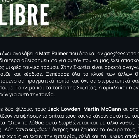
 έχει αναλάβει ο
Matt Palmer
που όσο και αν
googlαρεις
το 
ιδιαίτερα αξειοσημείωτο για αυτόν που να μας έχει απασχο
λές μικρές ταινίες τρόμου. Στην Σκωτία είναι αρκετά αναγν
αιξε και κέρδισε. Ξεπέρασε όλα τα κλισέ των άλλων θ
σισμένο σε πραγματικά τοπία και όχι σε στερεοτυπικά δ
πουμε. Το κλίμα και τα τοπία της Σκωτίας, η ομίχλη και η έ
ών για αυτή την ταινία.
με δύο φίλους, τους
Jack Lowden
,
Martin McCann
οι οπο
ίζουν να αφήσουν τα σπίτια τους και να κάνουν αυτό που το
τα. Όταν το λάθος αυτό διορθώνεται και με άλλο λάθος, 
ς
. Δύο
“επιτυχημένοι”
άντρες που ζούσαν το όνειρο τους 
ς χωρίς να έχουν την εμπειρία,, αλλά και τα ψυχικά αποθ