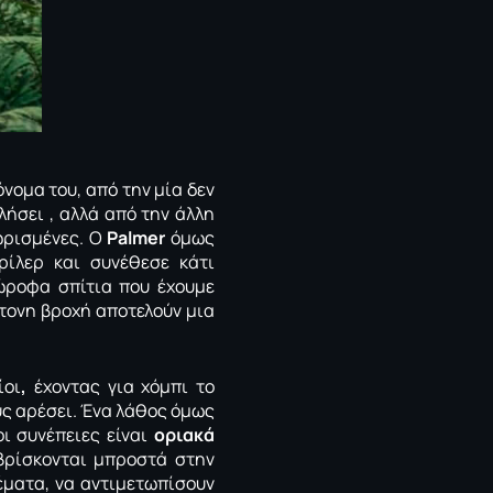
όνομα του, από την μία δεν
λήσει , αλλά από την άλλη
ωρισμένες. Ο
Palmer
όμως
ρίλερ και συνέθεσε κάτι
ιώροφα σπίτια που έχουμε
ντονη βροχή αποτελούν μια
ίοι
,
έχοντας για χόμπι το
υς αρέσει. Ένα λάθος όμως
οι συνέπειες είναι
οριακά
βρίσκονται μπροστά στην
έματα, να αντιμετωπίσουν