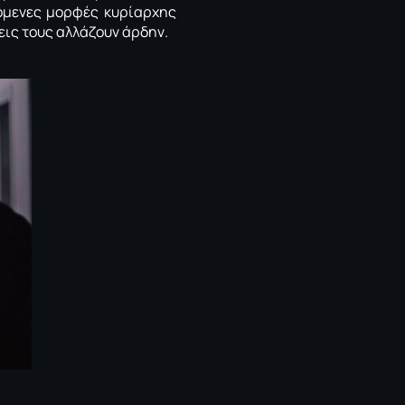
όμενες μορφές κυρίαρχης
εις τους αλλάζουν άρδην.