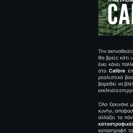
Την σκηνοθεσία
θα βρείς κάτι 
έχει κάνει πολ
στο
Calibre
έπ
ρεαλιστικό βα
βαρεθεί να βλέ
εκκλησία επιρρο
Όλα ξεκινάνε 
κυνήγι, αποφασ
αλλάζει τα πάν
καταστροφικέ
καταστροφή του