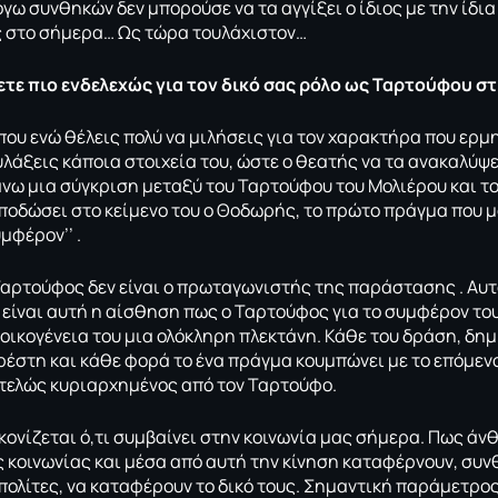
γω συνθηκών δεν μπορούσε να τα αγγίξει ο ίδιος με την ίδια
ς στο σήμερα… Ως τώρα τουλάχιστον…
ετε πιο ενδελεχώς για τον δικό σας ρόλο ως Ταρτούφου σ
που ενώ θέλεις πολύ να μιλήσεις για τον χαρακτήρα που ερμη
λάξεις κάποια στοιχεία του, ώστε ο θεατής να τα ανακαλύψει
νω μια σύγκριση μεταξύ του Ταρτούφου του Μολιέρου και τ
αποδώσει στο κείμενο του ο Θοδωρής, το πρώτο πράγμα που μ
υμφέρον’’ .
Ταρτούφος δεν είναι ο πρωταγωνιστής της παράστασης . Αυ
είναι αυτή η αίσθηση πως ο Ταρτούφος για το συμφέρον του
 οικογένεια του μια ολόκληρη πλεκτάνη. Κάθε του δράση, δη
ρέστη και κάθε φορά το ένα πράγμα κουμπώνει με το επόμενο
ντελώς κυριαρχημένος από τον Ταρτούφο.
κονίζεται ό,τι συμβαίνει στην κοινωνία μας σήμερα. Πως άν
ς κοινωνίας και μέσα από αυτή την κίνηση καταφέρνουν, συν
πολίτες, να καταφέρουν το δικό τους. Σημαντική παράμετρος