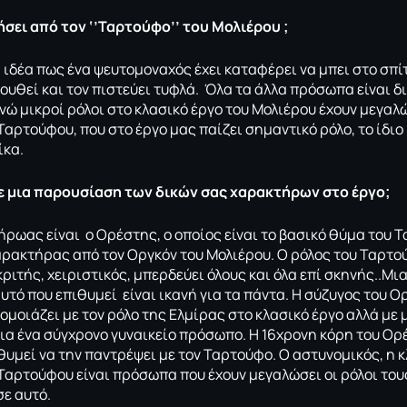
τήσει από τον ‘’Ταρτούφο’’ του Μολιέρου ;
 ιδέα πως ένα ψευτομοναχός έχει καταφέρει να μπει στο σπίτ
ουθεί και τον πιστεύει τυφλά. Όλα τα άλλα πρόσωπα είναι δ
νώ μικροί ρόλοι στο κλασικό έργο του Μολιέρου έχουν μεγαλώ
αρτούφου, που στο έργο μας παίζει σημαντικό ρόλο, το ίδιο
ίκα.
ε μια παρουσίαση των δικών σας χαρακτήρων στο έργο;
ήρωας είναι ο Ορέστης, ο οποίος είναι το βασικό θύμα του 
αρακτήρας από τον Οργκόν του Μολιέρου. Ο ρόλος του Ταρτού
ριτής, χειριστικός, μπερδεύει όλους και όλα επί σκηνής..Μ
αυτό που επιθυμεί είναι ικανή για τα πάντα. Η σύζυγος του Ο
ομοιάζει με τον ρόλο της Ελμίρας στο κλασικό έργο αλλά με 
για ένα σύγχρονο γυναικείο πρόσωπο. Η 16χρονη κόρη του Ορέ
θυμεί να την παντρέψει με τον Ταρτούφο. Ο αστυνομικός, η 
Ταρτούφου είναι πρόσωπα που έχουν μεγαλώσει οι ρόλοι τους
σε αυτό.