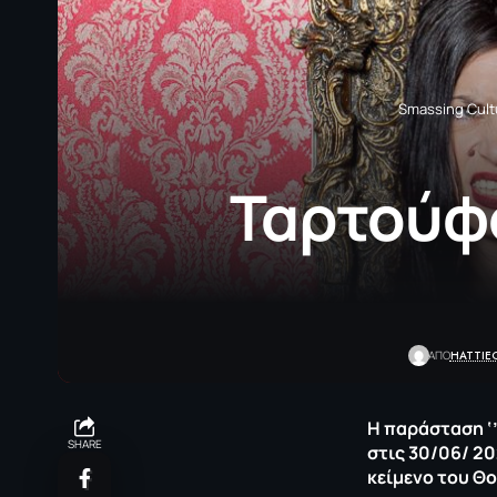
Smassing Cult
Ταρτούφο
HATTIE
ΑΠΟ
Η παράσταση ‘’
SHARE
στις 30/06/ 20
κείμενο του Θ