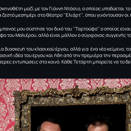
σκηνοθέτη μαζί με τον Γιάννη Ντάσιο, ο οποίος υποδύεται τ
 ζεστό μεσημέρι στο θέατρο ‘’Ελιάρτ’’, όπου γινόντουσαν ο
πανος μου σύστησε τον δικό του ‘’Ταρτούφο’’ ο οποίος είνα
φο του Μολιέρου, αλλά είναι μάλλον ο σύγχρονος συγγενής τ
ια διασκευή του κλασικού έργου, αλλά για ένα νέο κείμενο, το
ασική ιδέα του έργου και ήδη από την πρεμιέρα την περασμ
τερες εντυπώσεις στο κοινό. Κάθε Τετάρτη μπορείτε να το δε