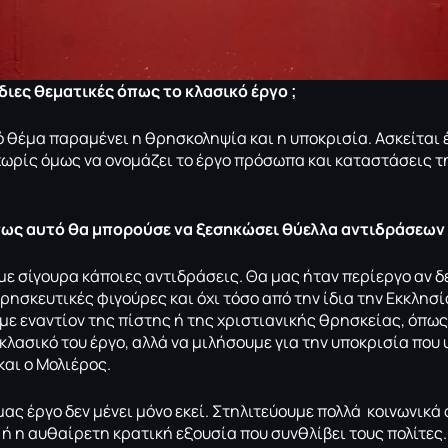
 ίδιες θεματικές όπως το κλασικό έργο ;
ό θέμα παραμένει η θρησκοληψία και η υποκρισία. Ασκείται 
χωρίς όμως να ονομάζει το έργο πρόσωπα και καταστάσεις τ
.
 πως αυτό θα μπορούσε να ξεσηκώσει θύελλα αντιδράσεων
ε σίγουρα κάποιες αντιδράσεις. Θα μας ήταν περίεργο αν δε
σκευτικές φιγούρες και όχι τόσο από την ίδια την Εκκλησία
ε εναντίον της πίστης ή της χριστιανικής θρησκείας, όπως 
 κλασικό του έργο, αλλά να μιλήσουμε για την υποκρισία που
και ο Μολιέρος.
μας έργο δεν μένει μόνο εκεί. Στηλιτεύουμε πολλά κοινωνικά
 ή η αυθαίρετη κρατική εξουσία που συνθλίβει τους πολίτες