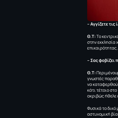
– Αγγίζετε τις
Θ.Τ:
Το κεντρικ
στην εκκλησία 
επικαιρότητας
– Σας φοβίζει
Θ.Τ:
Περιμένουμ
γνωστές παραθρη
να καταφερθούμ
κάτι τέτοιο στο
ακριβώς ήθελε 
Φυσικά το δικό 
αστυνομική βία