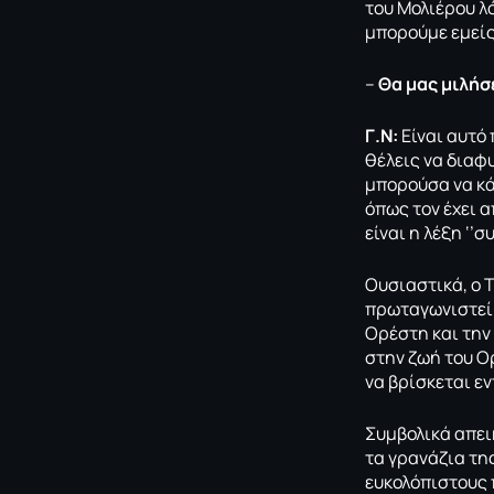
του Μολιέρου λό
μπορούμε εμεί
–
Θα μας μιλήσ
Γ.Ν:
Είναι αυτό 
θέλεις να διαφυ
μπορούσα να κά
όπως τον έχει 
είναι η λέξη ‘’σ
Ουσιαστικά, ο 
πρωταγωνιστεί 
Ορέστη και την
στην ζωή του Ο
να βρίσκεται ε
Συμβολικά απει
τα γρανάζια τη
ευκολόπιστους 