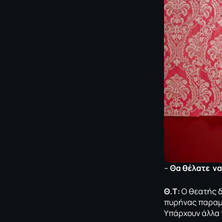
–
Θα θέλατε να
Θ.Τ:
Ο θεατής δε
πυρήνας παραμέ
Υπάρχουν άλλα 