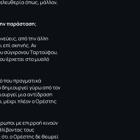
 ελευθερία όπως, μάλλον,
την παράσταση;
νεύεις, από την άλλη
 επί σκηνής. Αν
ου σύγχρονου Ταρτούφου,
ου έρχεται στο μυαλό
τό που πραγματικά
 δημιουργεί γύρω από τον
μιουργεί μια αντίδραση
, μέχρι πλέον ο Ορέστης
θρωποι με επιρροή κινούν
θλίβοντας τους
 ότι ο Ορέστης δε θεωρεί