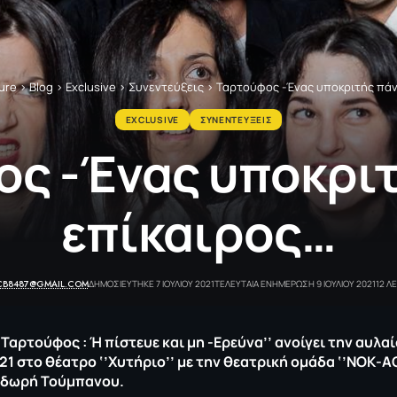
ure
>
Blog
>
Exclusive
>
Συνεντεύξεις
>
Ταρτούφος -Ένας υποκριτής πάν
EXCLUSIVE
ΣΥΝΕΝΤΕΥΞΕΙΣ
ς -Ένας υποκρι
επίκαιρος…
CB8487@GMAIL.COM
ΔΗΜΟΣΙΕΥΤΗΚΕ 7 ΙΟΥΛΙΟΥ 2021
ΤΕΛΕΥΤΑΙΑ ΕΝΗΜΕΡΩΣΗ 9 ΙΟΥΛΙΟΥ 2021
12 Λ
Ταρτούφος : Ή πίστευε και μη -Ερεύνα’’ ανοίγει την αυλα
21 στο θέατρο ‘’Χυτήριο’’ με την θεατρική ομάδα ‘’ΝΟΚ-Α
οδωρή Τούμπανου.