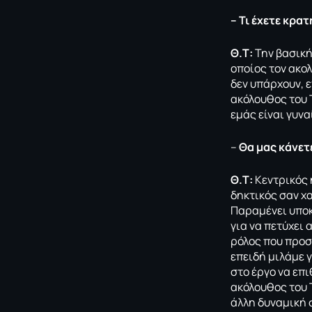
– Τι έχετε κρα
Θ.Τ:
Την βασική
οποίος τον ακολ
δεν υπάρχουν, ε
ακόλουθος του Τ
εμάς είναι γυνα
–
Θα μας κάνετ
Θ.Τ:
Κεντρικός 
δηκτικός σαν χ
Παραμένει υποκ
για να πετύχει 
ρόλος που προσ
επειδή μιλάμε 
στο έργο να επι
ακόλουθος του 
άλλη δυναμική 