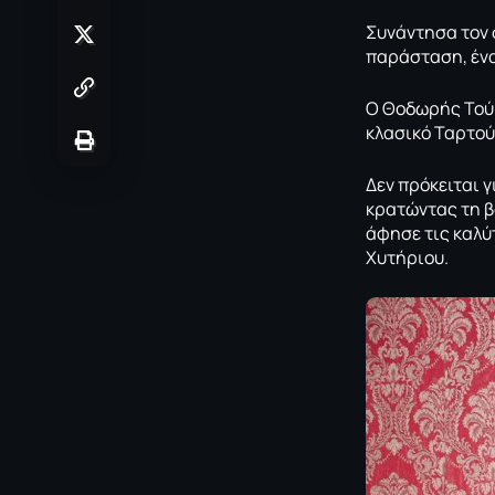
Συνάντησα τον 
παράσταση, ένα
Ο Θοδωρής Τούμ
κλασικό Ταρτού
Δεν πρόκειται γ
κρατώντας τη β
άφησε τις καλύ
Χυτήριου.