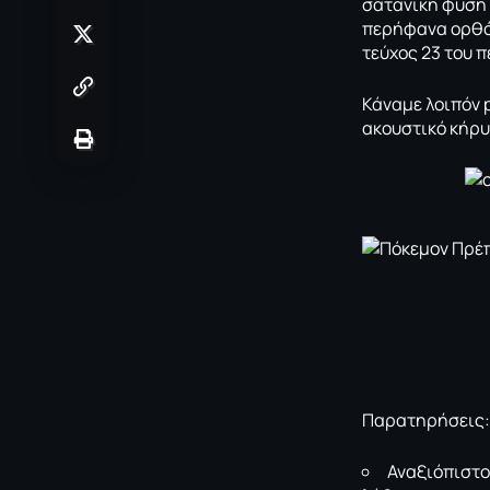
σατανική φύση 
περήφανα ορθόδ
τεύχος 23 του 
Κάναμε λοιπόν p
ακουστικό κήρυγ
Παρατηρήσεις:
Αναξιόπιστο