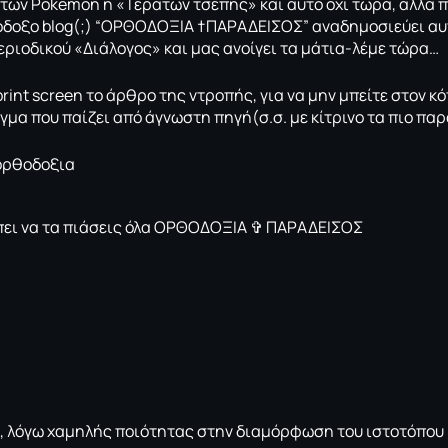
των Pokémon ή «Τεράτων τσέπης» και αυτό όχι τώρα, αλλά πέ
οξο blog(;) “ΟΡΘΟΔΟΞΙΑ †ΠΑΡΑΔΕΙΣΟΣ” αναδημοσιεύει αυτ
περιοδικού «Διάλογος» και μας ανοίγει τα μάτια-λέμε τώρα…
rint screen το
άρθρο
της ντροπής, για να μην μπείτε στον κό
μα που παίζει από άγνωστη πηγή(σ.σ. με κίτρινο τα πιο παρ
, λόγω χαμηλής ποιότητας στην διαμόρφωση του ιστοτόπου