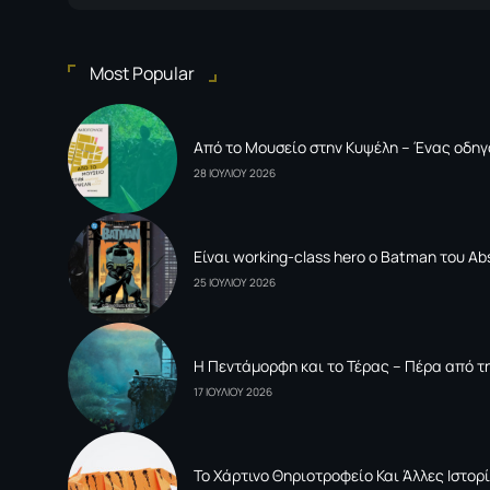
Most Popular
Από το Μουσείο στην Κυψέλη – Ένας οδηγ
28 ΙΟΥΛΙΟΥ 2026
Είναι working-class hero ο Batman του Ab
25 ΙΟΥΛΙΟΥ 2026
Η Πεντάμορφη και το Τέρας – Πέρα από τη
17 ΙΟΥΛΙΟΥ 2026
To Xάρτινο Θηριοτροφείο Και Άλλες Ιστορί