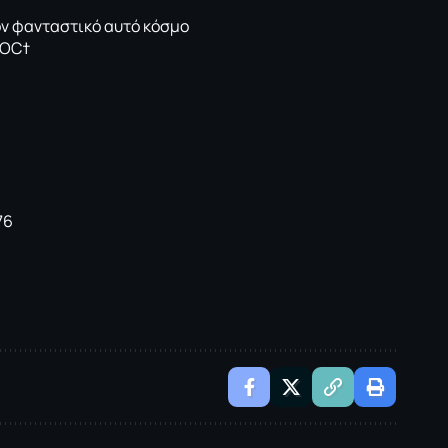
ον φανταστικό αυτό κόσμο
MOC†
76