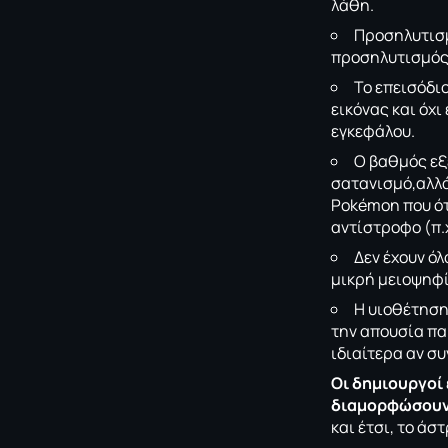
λάθη.
Προσηλυτισμ
προσηλυτισμός τ
Το επεισόδι
εικόνας και όχ
εγκεφάλου.
Ο βαθμός εξ
σατανισμό,αλλά
Pokémon που ότ
αντίστροφο (π.
Δεν έχουν ό
μικρή μειοψηφί
Η υιοθέτηση
την απουσία πα
ιδιαίτερα αν σ
Οι δημιουργοί 
διαμορφώσουν 
και έτσι, το άσ