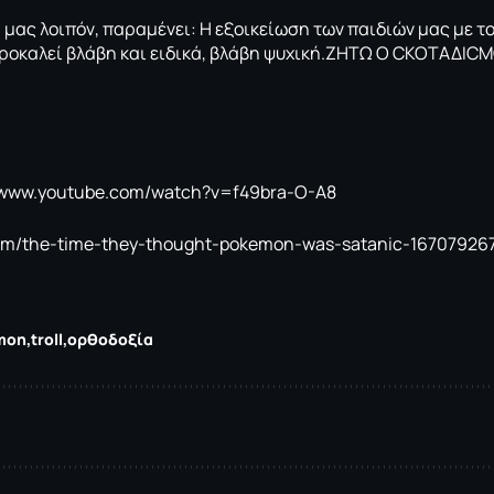
μας λοιπόν, παραμένει: Η εξοικείωση των παιδιών μας με τ
προκαλεί βλάβη και ειδικά, βλάβη ψυχική.ZHTΩ Ο CΚΟΤΑΔΙC
//www.youtube.com/watch?v=f49bra-O-A8
com/the-time-they-thought-pokemon-was-satanic-16707926
mon
troll
ορθοδοξία