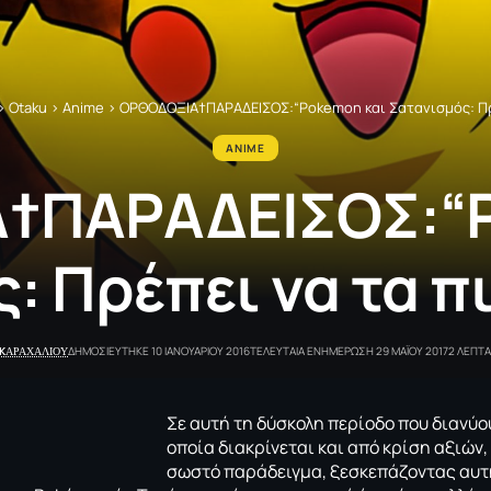
>
Otaku
>
Anime
>
ΟΡΘΟΔΟΞΙΑ†ΠΑΡΑΔΕΙΣΟΣ:“Pokemon και Σατανισμός: Πρέ
ANIME
†ΠΑΡΑΔΕΙΣΟΣ:“P
: Πρέπει να τα πι
 KΑΡΑΧΑΛΙΟΥ
ΔΗΜΟΣΙΕΥΤΗΚΕ 10 ΙΑΝΟΥΑΡΙΟΥ 2016
ΤΕΛΕΥΤΑΙΑ ΕΝΗΜΕΡΩΣΗ 29 ΜΑΪΟΥ 2017
2 ΛΕΠΤ
Σε αυτή τη δύσκολη περίοδο που διανύου
οποία διακρίνεται και από κρίση αξιών,
σωστό παράδειγμα, ξεσκεπάζοντας αυτ