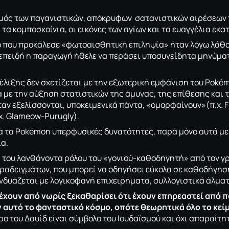
ός των παγανιστικών, απόκρυφων σατανιστικών αιρέσεων τ
α κομποσκοίνια, οι εικόνες των αγίων και τα ευαγγέλια εκα
ο που προκάλεσε «φωτοαισθητική επιληψία» ήταν λόγω λάθ
ι επειδή η παραγωγή ήθελε να περάσει υποσυνείδητα μηνύματ
έλιξης δεν σχετίζεται με την εξωτερική εμφάνιση του Pokém
 με την αύξηση στατιστικών της άμυνας, της επίθεσης και τ
αν εξελίσσονται, υποκειμενικά πάντα, «ομορφαίνουν»(π.χ. Fe
χ. Glameow-Purugly).
λα τα Pokémon υπερφυσικές δυνατότητες, παρά μόνο αυτά με 
α.
 του λανθάνοντα ρόλου του «γονιού-καθοδηγητή» από τον γρ
ραδειγμάτων, που μπορεί να οδηγήσει εύκολα σε καθοδήγησ
υνδυάζεται με λογικοφανή επιχειρήματα, συλλογιστικά άλματ
έχουν από νωρίς ξεκαθαρίσει ότι έχουν επηρεαστεί από π
αυτό το φανταστικό κόσμο, οπότε θεωρητικά όλο το κείμ
τρο του Δαυίδ είναι σύμβολο του Ιουδαϊσμού και όχι απαραίτ