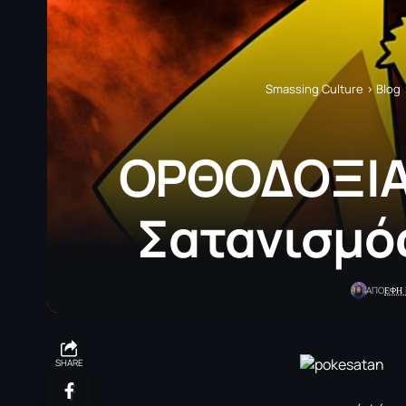
Smassing Culture
>
Blog
ΟΡΘΟΔΟΞΙΑ
Σατανισμός
ΕΦΗ
ΑΠΟ
SHARE