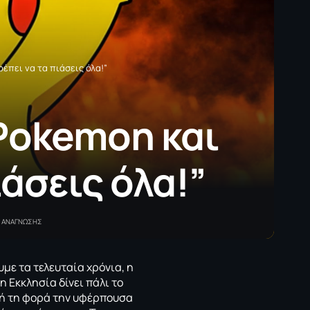
πει να τα πιάσεις όλα!”
okemon και
άσεις όλα!”
Α ΑΝΑΓΝΩΣΗΣ
με τα τελευταία χρόνια, η
 η Εκκλησία δίνει
πάλι
το
ή τη φορά την υφέρπουσα