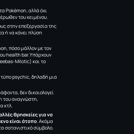
α Pokémon, αλλά όχι
τέρωθεν του κειμένου.
ους στην επεξεργασία της
α ή να κάνει πλύση
on, πόσο μάλλον με τον
ου health bar.Υπάρχουν
ebas-Milotic) και το
τύπο psychic, δηλαδή μια
άφοντα, δεν δικαιολογεί
η του αναγνώστη,
α κτλ.
ολλές θρησκείες για να
ενο είναι άτοπο
. Ακόμα
ητα σατανιστικό σύμβολο.