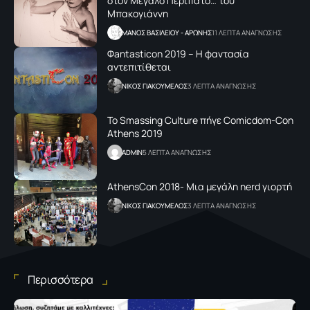
στον Μεγάλο Περίπατο… του
Μπακογιάννη
ΜΑΝΟΣ ΒΑΣΙΛΕΙΟΥ - ΑΡΩΝΗΣ
11 ΛΕΠΤΑ ΑΝΑΓΝΩΣΗΣ
Φantasticon 2019 – Η φαντασία
αντεπιτίθεται
NΙΚΟΣ ΓΙΑΚΟΥΜΕΛΟΣ
3 ΛΕΠΤΑ ΑΝΑΓΝΩΣΗΣ
Το Smassing Culture πήγε Comicdom-Con
Athens 2019
ADMIN
5 ΛΕΠΤΑ ΑΝΑΓΝΩΣΗΣ
AthensCon 2018- Mια μεγάλη nerd γιορτή
NΙΚΟΣ ΓΙΑΚΟΥΜΕΛΟΣ
3 ΛΕΠΤΑ ΑΝΑΓΝΩΣΗΣ
Περισσότερα