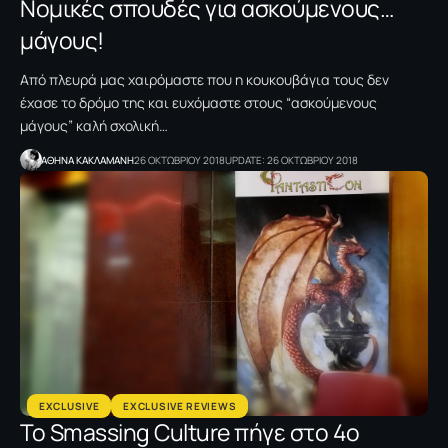
Νομικές σπουδές για ασκούμενους…
μάγους!
Από πλευρά μας χαιρόμαστε που η κουκουβάγια τους δεν
έχασε το δρόμο της και ευχόμαστε στους “ασκούμενους
μάγους” καλή σχολική…
AΘΗΝΑ ΚΑΚΛΑΜΑΝΗ
26 ΟΚΤΩΒΡΙΟΥ 2018
UPDATE: 26 ΟΚΤΩΒΡΙΟΥ 2018
EXCLUSIVE
EXCLUSIVE REVIEWS
To Smassing Culture πήγε στο 4ο