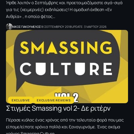
Ήρθε λοιπόν ο Σεπτέμβρης και προετοιμαζόμαστε σιγά-σιγά
για τις (χειμερινές) εκδηλώσεις! Η ομαδική έκθεση «Εν
Αιθρία» , η οποία φέτος…
NΙΚΟΣ ΓΙΑΚΟΥΜΕΛΟΣ
18 ΣΕΠΤΕΜΒΡΙΟΥ 2018
UPDATE: 3 ΜΑΡΤΙΟΥ 2026
EXCLUSIVE
EXCLUSIVE REVIEWS
Στιγμές Smassing vol 2- Δε ριτέρν
Πέρασε κιόλας ένας χρόνος από την τελευταία φορά που μας
είπαμε/είπατε χρόνια πολλά και ξαναγυρνάμε. Ένας ακόμα
χρόνος Smassing Culture,…