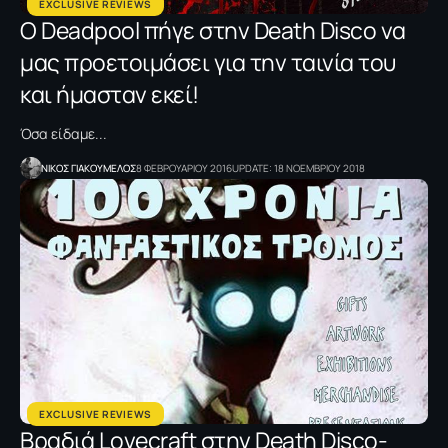
EXCLUSIVE REVIEWS
Ο Deadpool πήγε στην Death Disco να
μας προετοιμάσει για την ταινία του
και ήμασταν εκεί!
Όσα είδαμε...
NΙΚΟΣ ΓΙΑΚΟΥΜΕΛΟΣ
8 ΦΕΒΡΟΥΑΡΙΟΥ 2016
UPDATE: 18 ΝΟΕΜΒΡΙΟΥ 2018
EXCLUSIVE REVIEWS
Βραδιά Lovecraft στην Death Disco-