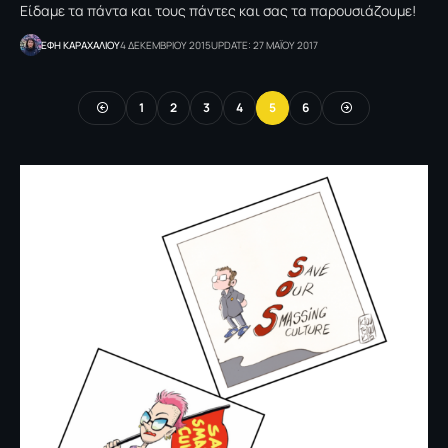
Είδαμε τα πάντα και τους πάντες και σας τα παρουσιάζουμε!
ΕΦΗ KΑΡΑΧΑΛΙΟΥ
4 ΔΕΚΕΜΒΡΙΟΥ 2015
UPDATE: 27 ΜΑΪΟΥ 2017
1
2
3
4
5
6