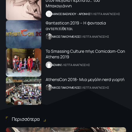
στον Μεγάλο Περίπατο… του
Μπακογιάννη
ΜΑΝΟΣ ΒΑΣΙΛΕΙΟΥ - ΑΡΩΝΗΣ
11 ΛΕΠΤΑ ΑΝΑΓΝΩΣΗΣ
Φantasticon 2019 – Η φαντασία
αντεπιτίθεται
NΙΚΟΣ ΓΙΑΚΟΥΜΕΛΟΣ
3 ΛΕΠΤΑ ΑΝΑΓΝΩΣΗΣ
Το Smassing Culture πήγε Comicdom-Con
Athens 2019
ADMIN
5 ΛΕΠΤΑ ΑΝΑΓΝΩΣΗΣ
AthensCon 2018- Mια μεγάλη nerd γιορτή
NΙΚΟΣ ΓΙΑΚΟΥΜΕΛΟΣ
3 ΛΕΠΤΑ ΑΝΑΓΝΩΣΗΣ
Περισσότερα