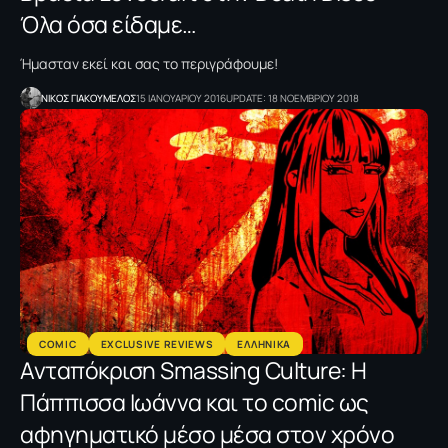
Όλα όσα είδαμε…
Ήμασταν εκεί και σας το περιγράφουμε!
NΙΚΟΣ ΓΙΑΚΟΥΜΕΛΟΣ
15 ΙΑΝΟΥΑΡΙΟΥ 2016
UPDATE: 18 ΝΟΕΜΒΡΙΟΥ 2018
COMIC
EXCLUSIVE REVIEWS
ΕΛΛΗΝΙΚΑ
Ανταπόκριση Smassing Culture: Η
Πάππισσα Ιωάννα και το comic ως
αφηγηματικό μέσο μέσα στον χρόνο