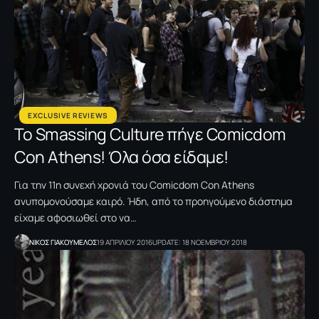
EXCLUSIVE REVIEWS
Το Smassing Culture πήγε Comicdom
Con Αthens! Όλα όσα είδαμε!
Για την 11η συνεχή χρονιά του Comicdom Con Αthens
ανυπομονούσαμε καιρό. Ήδη, από το προηγούμενο διάστημα
είχαμε αφοσιωθεί στο να…
NΙΚΟΣ ΓΙΑΚΟΥΜΕΛΟΣ
19 ΑΠΡΙΛΙΟΥ 2016
UPDATE: 18 ΝΟΕΜΒΡΙΟΥ 2018