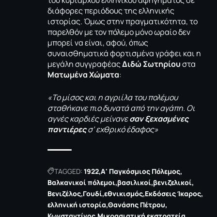
διάφορες περιόδους της ελληνικής
ιστορίας. Όμως στην πραγματικότητα, το
παρελθόν με τον πόλεμο μόνο ωραίο δεν
μπορεί να είναι, αφού, όπως
συναισθηματικά φορτισμένα γράφει και η
μεγάλη συγγραφέας
Διδώ Σωτηρίου
στα
Ματωμένα Χώματα
:
«Το μίσος και η αγριίλα του πολέμου
σταθήκανε πιο δυνατά από την αγάπη. Οι
αγνές καρδιές μείνανε
σαν ξεχασμένες
παντιέρες
σ’ εχθρικό έδαφος»
TAGGED:
1922
Α' Παγκόσμιος Πόλεμος
Βαλκανικοί πόλεμοι
βασιλικοί
βενιζελικοί
Βενιζέλος
Γουδί
εθνικισμός
Εκδόσεις Ίκαρος
ελληνική ιστορία
Θανάσης Πέτρου
Κωνσταντίνος
Μικρασιατική εκστρατεία