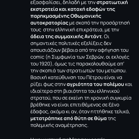
εξασφαλίσει, δηλαδή με την
στρατιωτική
εκστρατεία και κατοχή εδαφών της
παρηκμασμένης Οθωμανικής
αυτοκρατορίας
με σκοπό την προσάρτησή
τους στην ελληνική επικράτεια, με την
άδεια της συμμαχικής Αντάντ
. Οι
σημαντικές πολιτικές εξελίξεις δεν
απουσιάζουν βέβαια από την αφήγηση του
comic (η Συμφωνία των Σεβρών, οι εκλογές
του 1920), όμως τις παρακολουθούμε απ’
την σκοπιά των στρατιωτών του μετώπου.
Βασική κατεύθυνση του Πέτρου είναι να
ρίξει φως στην
αγριότητα του πολέμου
και
ιδιαίτερα στη βιαιότητα του ελληνικού
στρατού, που σε εκείνη τη χρονική συγκυρία
βρέθηκε να είναι επιτιθέμενος σε ξένο
έδαφος, ακόμα κι αν, όταν ηττήθηκε τελικά,
μετατράπηκε από θύτη σε θύμα
της
πολεμικής αναμέτρησης.