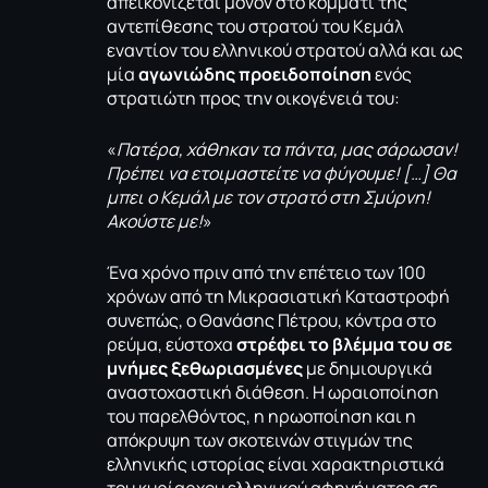
απεικονίζεται μόνον στο κομμάτι της
αντεπίθεσης του στρατού του Κεμάλ
εναντίον του ελληνικού στρατού αλλά και ως
μία
αγωνιώδης προειδοποίηση
ενός
στρατιώτη προς την οικογένειά του:
«
Πατέρα, χάθηκαν τα πάντα, μας σάρωσαν!
Πρέπει να ετοιμαστείτε να φύγουμε! […] Θα
μπει ο Κεμάλ με τον στρατό στη Σμύρνη!
Ακούστε με!
»
Ένα χρόνο πριν από την επέτειο των 100
χρόνων από τη Μικρασιατική Καταστροφή
συνεπώς, ο Θανάσης Πέτρου, κόντρα στο
ρεύμα, εύστοχα
στρέφει το βλέμμα του σε
μνήμες ξεθωριασμένες
με δημιουργικά
αναστοχαστική διάθεση. Η ωραιοποίηση
του παρελθόντος, η ηρωοποίηση και η
απόκρυψη των σκοτεινών στιγμών της
ελληνικής ιστορίας είναι χαρακτηριστικά
του κυρίαρχου ελληνικού αφηγήματος σε