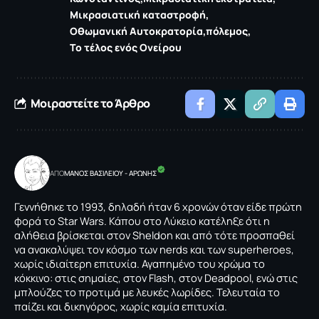
Μικρασιατική καταστροφή
Οθωμανική Αυτοκρατορία
πόλεμος
Το τέλος ενός Ονείρου
Μοιραστείτε το Άρθρο
ΑΠΟ
ΜΑΝΟΣ ΒΑΣΙΛΕΙΟΥ - ΑΡΩΝΗΣ
Γεννήθηκε το 1993, δηλαδή ήταν 6 χρονών όταν είδε πρώτη
φορά το Star Wars. Κάπου στο Λύκειο κατέληξε ότι η
αλήθεια βρίσκεται στον Sheldon και από τότε προσπαθεί
να ανακαλύψει τον κόσμο των nerds και των superheroes,
χωρίς ιδιαίτερη επιτυχία. Αγαπημένο του χρώμα το
κόκκινο: στις σημαίες, στον Flash, στον Deadpool, ενώ στις
μπλούζες το προτιμά με λευκές λωρίδες. Τελευταία το
παίζει και δικηγόρος, χωρίς καμία επιτυχία.