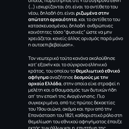
οποίος παρατήρησε ότι «τα σύγχρονα έθνη
(…) ισχυρίζονται ότι είναι το αντίθετο του
νέου, δηλαδή ότι είναι
ριζωμένα στην
απώτατη αρχαιότητα
, και το αντίθετο του
κατασκευασμένου, δηλαδή ανθρώπινες
κοινότητες τόσο “φυσικές” ώστε να μην
χρειάζεται κανείς άλλος ορισμός παρά μόνο
η αυτοεπιβεβαίωση».
Τον νεωτερικό τούτο κανόνα ακολούθησε
κατ’ εξοχήν και το σύγχρονο ελληνικό
κράτος, του οποίου το
θεμελιωτικό εθνικό
αφήγημα
αναζήτησε
δεσμούς με την
αρχαία Ελλάδα
, στην οποία είχε στραφεί η
μελέτη και ο θαυμασμός των δυτικών ήδη
απ’ την εποχή της Αναγέννησης. Πιο
συγκεκριμένα, από τις πρώτες δεκαετίες
του 19ου αιώνα, ακόμα και πριν από την
Επανάσταση του 1821, καθοριστικό ρόλο στη
θεμελίωση του εθνικού αφηγήματος έπαιξε
εκτός των άλλων και η επιστήμη της