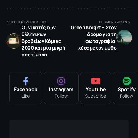
ΠΡΟΗΓΟΥΜΕΝΟ ΑΡΘΡΟ
ΕΠΟΜΕΝΟ ΑΡΘΡΟ
Οι νικητές των
Green Knight – Στον
Ελληνικών
δρόμο για τη
Βραβείων Κόμικς
φωτογραφία,
2020 και μία μικρή
χάσαμε τον μύθο
αποτίμηση
Facebook
Instagram
Youtube
Spotify
Like
Follow
Subscribe
Follow