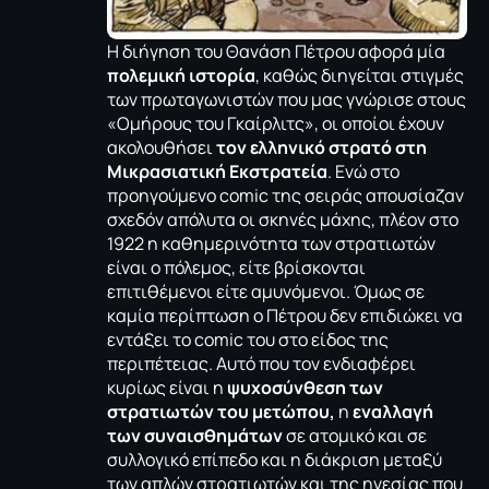
Η διήγηση του Θανάση Πέτρου αφορά μία
πολεμική ιστορία
, καθώς διηγείται στιγμές
των πρωταγωνιστών που μας γνώρισε στους
«
Ομήρους του Γκαίρλιτς
», οι οποίοι έχουν
ακολουθήσει
τον ελληνικό στρατό στη
Μικρασιατική Εκστρατεία
. Ενώ στο
προηγούμενο comic της σειράς απουσίαζαν
σχεδόν απόλυτα οι σκηνές μάχης, πλέον στο
1922 η καθημερινότητα των στρατιωτών
είναι ο πόλεμος, είτε βρίσκονται
επιτιθέμενοι είτε αμυνόμενοι. Όμως σε
καμία περίπτωση ο Πέτρου δεν επιδιώκει να
εντάξει το comic του στο είδος της
περιπέτειας. Αυτό που τον ενδιαφέρει
κυρίως είναι η
ψυχοσύνθεση των
στρατιωτών του μετώπου,
η
εναλλαγή
των συναισθημάτων
σε ατομικό και σε
συλλογικό επίπεδο και η διάκριση μεταξύ
των απλών στρατιωτών και της ηγεσίας που