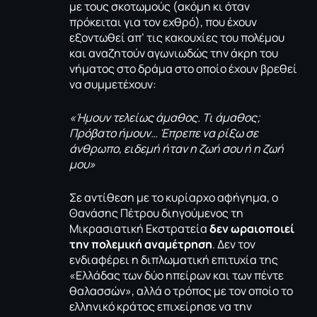
με τους σκοτωμούς (ακόμη κι όταν
πρόκειται για τον εχθρό), που έχουν
εξοντωθεί απ’ τις κακουχίες του πολέμου
και αναζητούν αγωνιωδώς την άκρη του
νήματος στο δράμα στο οποίο έχουν βρεθεί
να συμμετέχουν:
«Ήμουν τελείως άμαθος. Τι άμαθος;
Πρόβατο ήμουν… Έπρεπε να ρίξω σε
άνθρωπο, ειδεμή ήταν η ζωή σου ή η ζωή
μου»
Σε αντίθεση με το κυρίαρχο αφήγημα, ο
Θανάσης Πέτρου διηγούμενος τη
Μικρασιατική Εκστρατεία
δεν ωραιοποιεί
την πολεμική αναμέτρηση
. Δεν τον
ενδιαφέρει η διπλωματική επιτυχία της
«Ελλάδας των δύο ηπείρων και των πέντε
θαλασσών», αλλά ο τρόπος με τον οποίο το
ελληνικό κράτος επιχείρησε να την