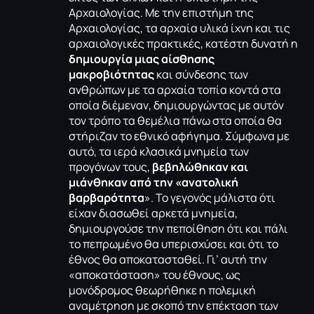
Αρχαιολογίας. Με την επιστήμη της
Αρχαιολογίας, τα αρχαία υλικά ίχνη και τις
αρχαιολογικές πρακτικές, κατέστη δυνατή η
δημιουργία μιας αίσθησης
μακροβιότητας
και σύνδεσης των
ανθρώπων με τα αρχαία τοπία κοντά στα
οποία διέμεναν, δημιουργώντας με αυτόν
τον τρόπο τα θεμέλια πάνω στα οποία θα
στήριζαν το εθνικό αφήγημα. Σύμφωνα με
αυτό, τα ιερά κλασικά μνημεία των
προγόνων τους,
βεβηλώθηκαν και
μιάνθηκαν από την «ανατολική
βαρβαρότητα
». Το γεγονός μάλιστα ότι
είχαν διασωθεί αρκετά μνημεία,
δημιουργούσε την πεποίθηση ότι και πάλι
το πεπρωμένο θα υπερισχύσει και ότι το
έθνος θα αποκατασταθεί. Γι’ αυτή την
«αποκατάσταση» του έθνους, ως
μονόδρομος θεωρήθηκε η πολεμική
αναμέτρηση με σκοπό την επέκταση των