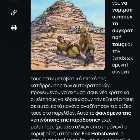
νου
να
νομιμοπ
οιήσουν
τη
συγκρότ
ησή
τους
και
την
(επιδιωκ
όμενη)
συνοχή
τους στην μεταβατική εποχή της
κατάρρευσης των αυτοκρατοριών,
προκειμένου να σχηματίσουν νέα κράτη και
οι ελίτ τους να εδραιώσουν την εξουσία τους
σε αυτά, κατά κανόνα αναζήτησαν τις ρίζες
τους στο παρελθόν. Αυτό το
φαινόμενο της
«επινόησης της παράδοσης»
έχει
μελετήσει (μεταξύ άλλων επιστημόνων) ο
κορυφαίος ιστορικός
Eric Hobsbawm
, ο