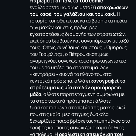
Η
χρωματική παλέτα του comic
εναλλάσσεται κυρίως μεταξύ
αποχρώσεων
του καφέ, του γαλάζιου και του χακί
. Η
ιστορία τοποθετείται κατά βάση στα πεδία
των μαχών και στις πρόχειρες
εγκαταστάσεις διαμονής των στρατιωτών,
εκεί όπου διαβιούν και συνυπάρχουν μεταξύ
τους. Όπως συνέβαινε και στους «
Όμηρους
του Γκαίρλιτς
», ο Πέτρου σκοπίμως
αναμειγνύει συνεχώς τους πρωταγωνιστές
του με το υπόλοιπο στράτευμα. Δεν
«κεντράρει» συχνά το πλάνο του στα
κεντρικά πρόσωπα, αλλά
εικονογραφεί το
στράτευμα ως μία σχεδόν ομοιόμορφη
μάζα
, άλλοτε παρατεταγμένη σύμφωνα με
τα στρατιωτικά πρότυπα και άλλοτε
διασκορπισμένη στο πεδίο της μάχης, εκεί
που στις κρίσιμες στιγμές δύσκολα
ξεχωρίζεις ποιος βρίσκεται χτυπημένος στο
έδαφος και ποιος συνεχίζει ακόμα όρθιος
να πολεμά. Η
ρεαλιστική απεικόνιση του