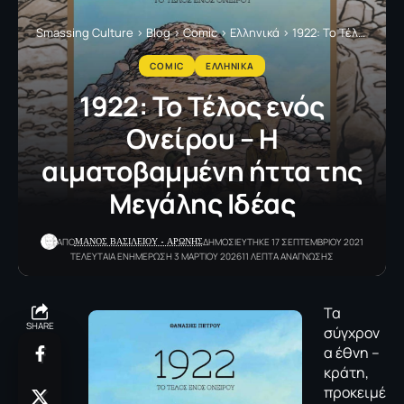
Smassing Culture
>
Blog
>
Comic
>
Ελληνικά
>
1922: Το Τέλος ενός Ονείρου – Η αιματοβαμμένη ήττα της Μεγάλης Ιδέας
COMIC
ΕΛΛΗΝΙΚΑ
1922: Το Τέλος ενός
Ονείρου – Η
αιματοβαμμένη ήττα της
Μεγάλης Ιδέας
ΜΑΝΟΣ ΒΑΣΙΛΕΙΟΥ - ΑΡΩΝΗΣ
ΑΠΟ
ΔΗΜΟΣΙΕΥΤΗΚΕ 17 ΣΕΠΤΕΜΒΡΙΟΥ 2021
ΤΕΛΕΥΤΑΙΑ ΕΝΗΜΕΡΩΣΗ 3 ΜΑΡΤΙΟΥ 2026
11 ΛΕΠΤΑ ΑΝΑΓΝΩΣΗΣ
Τα
SHARE
σύγχρον
α έθνη –
κράτη,
προκειμέ