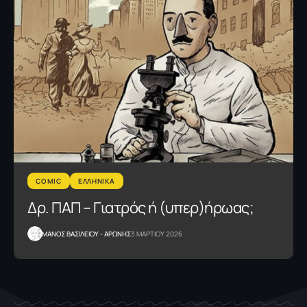
COMIC
ΕΛΛΗΝΙΚΑ
Δρ. ΠΑΠ – Γιατρός ή (υπερ)ήρωας;
ΜΑΝΟΣ ΒΑΣΙΛΕΙΟΥ - ΑΡΩΝΗΣ
3 ΜΑΡΤΙΟΥ 2026