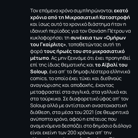
Τον επόμενο χρόνο συμπληρώνονται
εκατό
χρόνια από τη Μικρασιατική Καταστροφή
και ίσως αυτό το χρονικό διάστημα ήταν η
ιδανική περίοδος για τον Θανάση Πέτρου να
κυκλοφορήσει τη
συνέχεια των «
Ομήρων
του Γκαίρλιτς
»
, τοποθετώντας αυτή τη
φορά
τους ήρωές του στο μικρασιατικό
μέτωπο
. Ας μην ξεχνάμε ότι έχει προηγηθεί
επί της ίδιας θεματικής και
το Αϊβαλί του
Soloup
, ένα απ’ τα δημοφιλέστερα ελληνικά
comics, το οποίο έχει τύχει και διεθνούς
αναγνώρισης και αποδοχής, έχοντας
μεταφραστεί στα αγγλικά, στα γαλλικά και
στα τούρκικα. Σε διαφορετικό ύφος απ’ τον
Soloup αλλά με αντίστοιχη αναστοχαστική
διάθεση, στα μέσα του 2021 (σε θεωρητικά
ανύποπτο χρόνο, αφού η επέτειος που
αναμενόμενα δεσπόζει στο δημόσιο διάλογο
είναι εκείνη των 200 χρόνων απ’ την