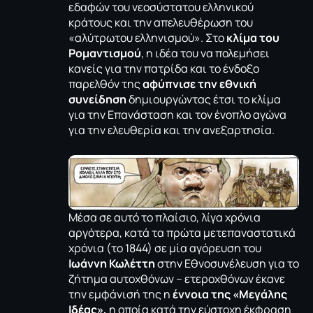
εδαφών του νεοσύστατου ελληνικού
κράτους και την απελευθέρωση του
«αλύτρωτου ελληνισμού». Στο
κλίμα του
Ρομαντισμού
, η ιδέα του να πολεμήσει
κανείς για την πατρίδα και το ένδοξο
παρελθόν της
αφύπνισε την εθνική
συνείδηση
δημιουργώντας έτσι το κλίμα
για την Επανάσταση και τον ένοπλο αγώνα
για την ελευθερία και την ανεξαρτησία.
Μέσα σε αυτό το πλαίσιο, λίγα χρόνια
αργότερα, κατά τα πρώτα μετεπαναστατικά
χρόνια (το 1844) σε μία αγόρευση του
Ιωάννη Κωλέττη
στην Εθνοσυνέλευση για το
ζήτημα αυτοχθόνων – ετεροχθόνων έκανε
την εμφάνισή της η
έννοια της «Μεγάλης
Ιδέας»,
η οποία κατά την εύστοχη έκφραση