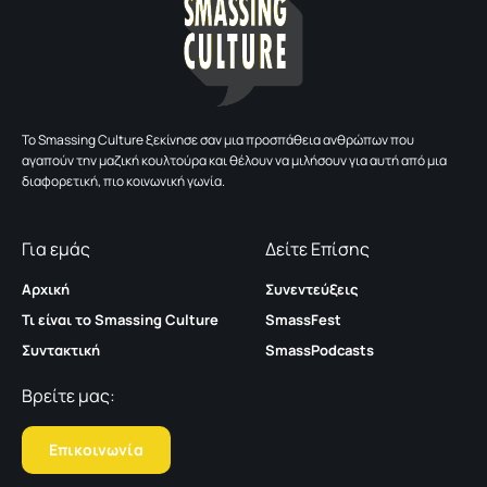
To Smassing Culture ξεκίνησε σαν μια προσπάθεια ανθρώπων που
αγαπούν την μαζική κουλτούρα και θέλουν να μιλήσουν για αυτή από μια
διαφορετική, πιο κοινωνική γωνία.
Για εμάς
Δείτε Επίσης
Αρχική
Συνεντεύξεις
Τι είναι το Smassing Culture
SmassFest
Συντακτική
SmassPodcasts
Βρείτε μας:
Επικοινωνία