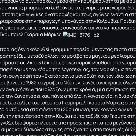
μπορούν να συνυπάρχουν μέσα στην καθημερινότητα με αρμο
ναμνήσεις μπορούν να δεθούν με τις μνήμες μίας χώρας δι
 από τις κοινωνικές αναταραχές και τους αγώνες ενάντια στη 
υριαρχούσε στην παραγωγή μπανάνας στην Κολομβία. Παιδικά 
κές και πολιτικές ανησυχίες συνδυάζονται για να παρουσιά
Γκαμπριέλ Γκαρσία Μάρκες.
στορίας δεν ακολουθεί γραμμική πορεία, μένοντας πιστή στο 
αρακτηρίζει, μεταξύ άλλων, το μοτίβο του μαγικού ρεαλισμο
νούμαστε σε 2 και 3 δεκαετίες, ενώ παρακολουθούμε το νεαρό
επαφή του με τον κόσμο της λογοτεχνίας, τον Μαρκές ως παν
ό τη συγγραφή του «Εκατό χρόνια μοναξιά» και τον ίδιο, ω
αμβάνει το 1982 το γραφείο Νόμπελ. Συνδετικοί κρίκοι όλων 
ων αναμνήσεων που αλλάζουν με τα χρόνια, μία εντύπωση πο
να την ξαναπιάσει και, πάνω από όλα, η λογοτεχνία, η διαρκ
 οι δυσκολίες του ίδιου του Γκαμπριέλ Γκαρσία Μάρκες στην
α αυτά μέσα στο φόντο του 20ου αιώνα, των κοινωνικών και
κή, την επανάσταση στην Κούβα και το ταξίδι του Γκάμπο σ
γγίξει διάφορες πλευρές της προσωπικότητα του μεγάλου 
σιμες και δύσκολες στιγμές στη ζωή του, από πολιτικές διώ