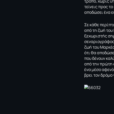
τρόπο, χωρίς υ
τείνεις προς το
αποδώσει ένα ε
Σε κάθε περίπτ
από τη ζωή του
ξεχωριστής σημα
σεναριογράφος,
ζωή του Μαρκές
ότι θα αποδώσει
που δένουν καλ
από την πρώτη σ
ένα μέσο αφενό
βρει τον δρόμο 