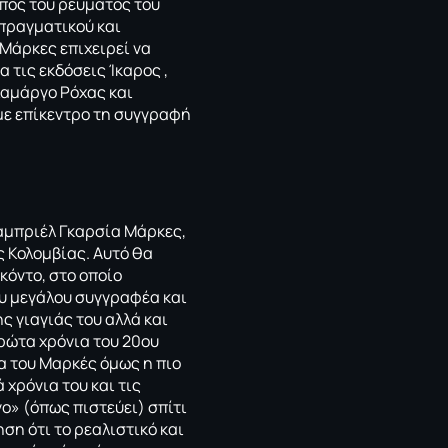
πος του ρεύματος του
 πραγματικού και
Μάρκες επιχειρεί να
 τις εκδόσεις Ίκαρος ,
Καμάργο Ρόχας και
με επίκεντρο τη συγγραφή
καμπριέλ Γκαρσία Μάρκες,
ς Κολομβίας. Αυτό θα
κόντο, στο οποίο
ου μεγάλου συγγραφέα και
ς γιαγιάς του αλλά και
ρώτα χρόνια του 20ου
α του Μαρκές όμως η πιο
 χρόνια του και τις
ο» (όπως πιστεύει) σπίτι
ση ότι το ρεαλιστικό και