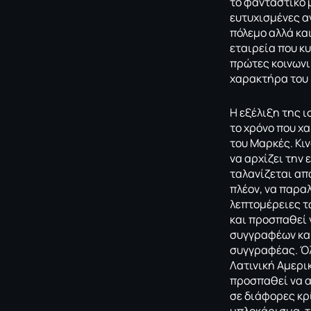
το φανταστικό 
ευτυχισμένες α
πόλεμο αλλά και
εταιρεία που κ
πρώτες κοινωνι
χαρακτήρα του 
Η εξέλιξη της ι
το χρόνο που χ
του Μαρκές. Κι
να αρχίζει την 
ταλανίζεται απ
πλέον, να παραλ
λεπτομέρειες τ
και προσπαθεί 
συγγραφέων και
συγγραφέας. Όλ
Λατινική Αμερι
προσπαθεί να α
σε διάφορες κρί