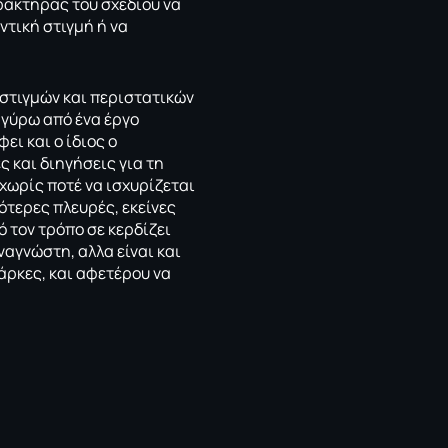
αρακτήρας του σχεδίου να
ντική στιγμή ή να
 στιγμών και περιστατικών
 γύρω από ένα έργο
ει και ο ίδιος ο
 και διηγήσεις για τη
χωρίς ποτέ να ισχυρίζεται
ότερες πλευρές, εκείνες
 τον τρόπο σε κερδίζει
ναγνώστη, αλλα είναι και
άρκες, και αφετέρου να