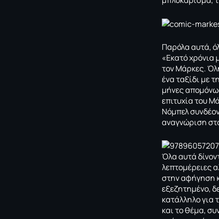
μπλοκάρισμα, τι
Παρόλα αυτά, ό
«Εκατό χρόνια 
τον Μάρκες. Όλ
ένα ταξίδι με τ
μήνες απομόνωσ
επιτυχία του Μ
Νόμπελ συνδέον
αναγνώριση στο
Όλα αυτά δίνον
λεπτομέρειες α
στην αφήγηση κ
εξεζητημένο, δ
κατάλληλο για 
και το θέμα, σ