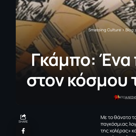
Smassing Culture
>
Blog
Γκάμπο: Ένα
στον κόσμου 
ΑΛΕΞΑ
ΑΠΟ
Με το θάνατο τ
SHARE
παγκόσμιας λογ
της χολέρας» κ