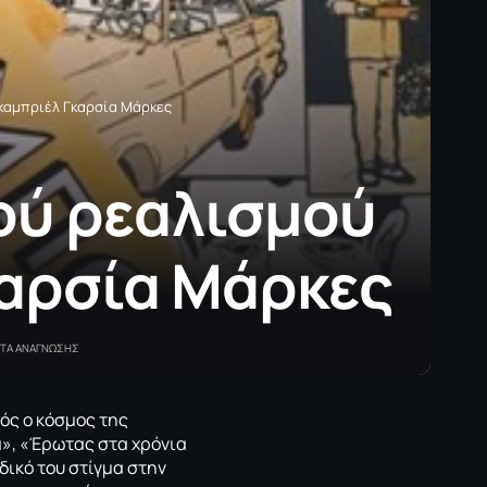
καμπριέλ Γκαρσία Μάρκες
ού ρεαλισμού
καρσία Μάρκες
ΠΤΑ ΑΝΑΓΝΩΣΗΣ
χός ο κόσμος της
ά», «Έρωτας στα χρόνια
ικό του στίγμα στην