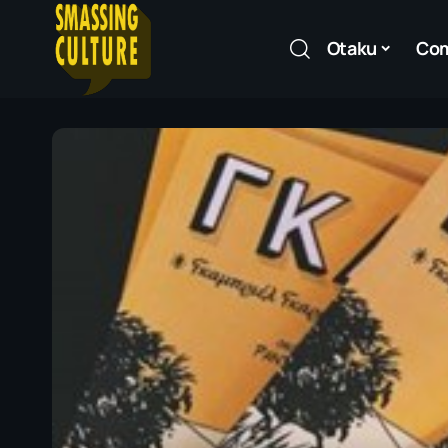
Otaku
Co