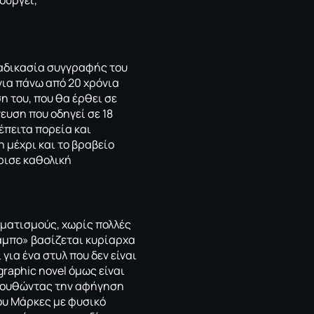
ουργεί,
ιαδικασία συγγραφής του
για πάνω από 20 χρόνια
 του, που θα έρθει σε
νευση που οδηγεί σε 18
έπειτα πορεία και
 μέχρι και το βραβείο
ρισε καθολική
ωματισμούς, χωρίς πολλές
άμπο» βασίζεται κυρίαρχα
ια ένα στυλ που δεν είναι
raphic novel όμως είναι
ολουθώντας την αφήγηση
ου Μάρκες με φυσικό