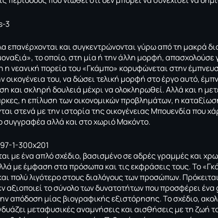
ς περιόδους που νιώθει ότι δεν μπορεί να συνεχίσει να δημι
λα επανέρχονται και συγκεντρώνονται γύρω από τη μακρά δ
μοναξιά», το οποίο, στη μία ή την άλλη μορφή, απασχολούσε 
η η νεανική πορεία του «Γκάμπο» κορυφώνεται στην έμπνευση
ην οικογένεια του, να δώσει τελική μορφή στο έργο αυτό, έμπ
η και σκληρή δουλειά μέχρι να ολοκληρωθεί. Αλλά και η μετ
άρκες, η επίλυση των οικονομικών προβλημάτων, η καταξίωση
ται στενά με την ιστορία της οικογένειας Μπουενδία που χά
 συγγραφέα αλλά και στο χωριό Μακόντο.
ται με ένα απλό σχέδιο, βασισμένο σε αδρές γραμμές και χρ
λλά με έμφαση στα πρόσωπα και τις εκφράσεις τους. Το «Γκ
αι πολύ λιγότερο στους διαλόγους των προσώπων. Πρόκειται γ
εν αξιοποιεί το σύνολο των δυνατοτήτων που προσφέρει ένα g
την απόδοση μίας βιογραφικής εξιστόρησης. Το σχέδιο, ακ
υνδυάζει μεταφυσικές αναμνήσεις και αισθήσεις με τη ζωή τ