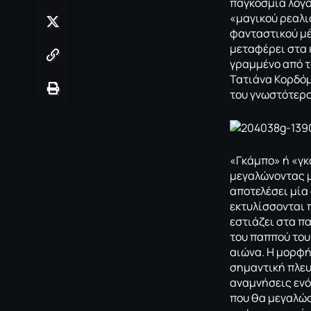
παγκόσμια λογο
«μαγικού ρεαλι
φανταστικού μέ
μεταφέρει στα κ
γραμμένο από τ
Τατιάνα Κορδόμ
του γνωστότερο
«Γκάμπο» ή «γκ
μεγαλώνοντας μ
αποτελέσει μία
εκτυλίσσονται 
εστιάζει στα πα
του παππού του
αιώνα. Η μορφή
σημαντική πλευρ
αναμνήσεις ενό
που θα μεγαλώσ