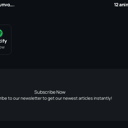
ξυπνα….
12 ani
ify
low
Subscribe Now
ibe to our newsletter to get our newest articles instantly!