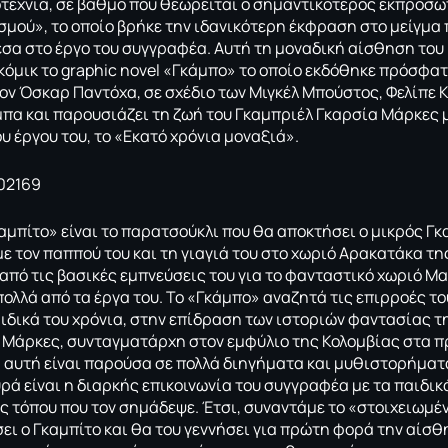
τεχνία, σε βαθμό που θεωρείται ο σημαντικότερος εκπρόσω
σμού», το οποίο βρήκε την ιδανικότερη έκφραση στο μείγμα
σα στο έργο του συγγραφέα. Αυτή τη μοναδική αίσθηση του 
όμικ το graphic novel «Γκάμπο» το οποίο εκδόθηκε πρόσφατα
ον Όσκαρ Παντόχα, σε σχέδιο των Μιγκέλ Μπούστος, Φελίπε 
πα και παρουσιάζει τη ζωή του Γκαμπριέλ Γκαρσία Μάρκες 
υ έργου του, το «Εκατό χρόνια μοναξιά».
αμπίτο» είναι το παρατσούκλι που θα αποκτήσει ο μικρός Γ
ε τον παππού του και τη γιαγιά του στο χωριό Αρακατάκα τη
 από τις βασικές εμπνεύσεις του για το φανταστικό χωριό Μα
πολλά από τα έργα του. Το «Γκάμπο» αναζητά τις επιρροές τ
ιδικά του χρόνια, στην επίδραση των ιστοριών φαντασίας τη
 Μάρκες, συνταγματάρχη στον εμφύλιο της Κολομβίας στα π
 αυτή είναι παρούσα σε πολλά διηγήματα και μυθιστορήματ
ά είναι η διαρκής επικοινωνία του συγγραφέα με τα παιδικά
ς τόπου που τον σημάδεψε. Έτσι, συναντάμε το «στοιχειωμέν
ει ο Γκαμπίτο και θα του γεννήσει για πρώτη φορά την αίσθη