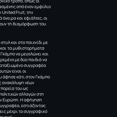
νικό τρόπο, όπως οι
χασμένης από έναν εμφύλιο
United Fruit, την
όνειρα και εφιάλτες, οι
σουν τη διαμόρφωση του
στυλ και στο παιχνίδι με
ύ και τα μυθιστορήματα
 Γκάμπο να μεγαλώνει και
τρεμένο με δύο παιδιά να
ς καταξιωμένο συγγραφέα
αυτών είναι οι
υ άφησε κάτι στον Γκάμπο
ής ανακάλυψη νέων
 πορεία του ως
 πολιτικών αλλαγών στη
την Ευρώπη. Η αφήγηση
συγγραφέα, εστιάζοντας
ξεις μέχρι το συγγραφικό