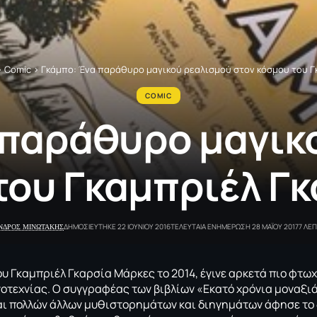
>
Comic
>
Γκάμπο: Ένα παράθυρο μαγικού ρεαλισμού στον κόσμου του Γ
COMIC
 παράθυρο μαγικ
του Γκαμπριέλ Γ
ΝΔΡΟΣ ΜΙΝΩΤΑΚΗΣ
ΔΗΜΟΣΙΕΥΤΗΚΕ 22 ΙΟΥΝΙΟΥ 2016
ΤΕΛΕΥΤΑΙΑ ΕΝΗΜΕΡΩΣΗ 28 ΜΑΪΟΥ 2017
7 ΛΕ
ου Γκαμπριέλ Γκαρσία Μάρκες το 2014, έγινε αρκετά πιο φτω
οτεχνίας. Ο συγγραφέας των βιβλίων «Εκατό χρόνια μοναξι
αι πολλών άλλων μυθιστορημάτων και διηγημάτων άφησε το δ