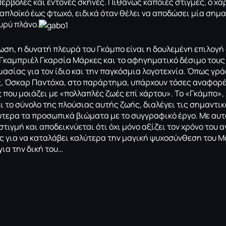
περβολές και έντονες σκηνές. Πιθανώς κάποιες στιγμές, ο χ
 απλοϊκό έως φτωχό, ειδικά όταν θέλει να αποδώσει μία σημα
υρύ πλάνο.
ωση, η δυνατή πλευρά του Γκάμπο είναι η δουλεμένη επιλογή
 Γκαμπριέλ Γκαρσία Μάρκες και το αφηγηματικό δέσιμο τους
σίας για τον ίδιο και την παγκόσμια λογοτεχνία. Όπως γράφ
 Όσκαρ Παντόχα, στο παράρτημα, υπάρχουν τόσες αναφορές
 που μοιάζει με «πολλαπλές ζωές επί χάρτου». Το «Γκάμπο», 
 το σύνολο της πλούσιας αυτής ζωής, διαλέγει τις σημαντικ
ύτερα τα προσωπικά βιώματα με το συγγραφικό έργο. Με αυτό
τιγμή και αποδεικνύεται ότι όχι μόνο αξίζει τον χρόνο του α
ς για να καταλάβει καλύτερα την μαγική ψυχοσύνθεση του Μ
για την δική του…