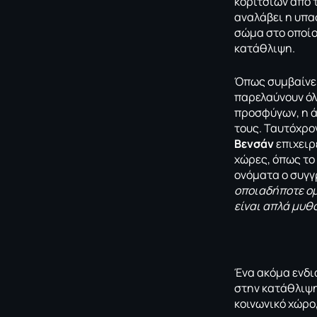
κοριτσιών από 
αναλάβει η υπα
σώμα στο οποίο
κατάθλιψη.
Όπως συμβαίνει
παρελαύνουν όλ
προσφύγων, η ά
τους. Ταυτόχρο
Βενσάν
επιχειρ
χώρες, όπως το 
ονόματα ο συγγ
οποιαδήποτε ομ
είναι απλά μυθ
Ένα ακόμα ενδια
στην κατάθλιψη
κοινωνικό χώρο