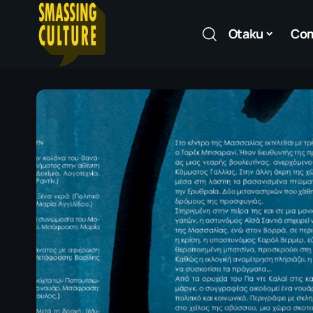
Otaku
Co