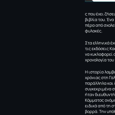
ς που έχει ζήσε
βιβλία του. Έν
πέρα από σχολεί
φυλακές.
Στα ελληνικά έχ
τις εκδόσεις Κα
να κυκλοφορεί 
χρονολογία του
Η ιστορία λαμβά
χρόνιας στη Γα
παράλληλα και δ
συγκεκριμένα σ
ήταν διευθυντή
Κόμματος ονόμα
ειδικά από τη σ
βορρά. Την υπό