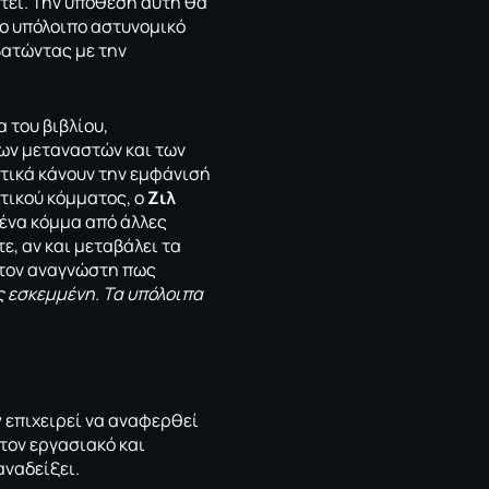
τεί. Την υπόθεση αυτή θα
το υπόλοιπο αστυνομικό
βατώντας με την
 του βιβλίου,
των μεταναστών και των
τικά κάνουν την εμφάνισή
τικού κόμματος, ο
Ζιλ
 ένα κόμμα από άλλες
ε, αν και μεταβάλει τα
 τον αναγνώστη πως
ς εσκεμμένη. Τα υπόλοιπα
ν
επιχειρεί να αναφερθεί
τον εργασιακό και
αναδείξει.