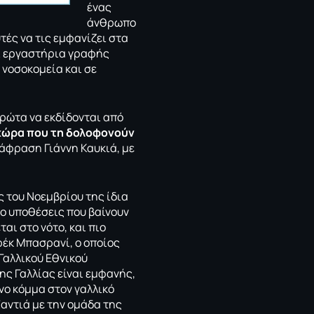
ένας
άνθρωπο
υτές να τις εμφανίζει στα
ει εργαστήρια γραφής
ε νοσοκομεία και σε
πρώτα να εκδίδονται από
χώρα που τη δολοφονούν
τάφραση Γιάννη Καυκιά, με
ς του Νοεμβρίου της ίδια
ύο υποθέσεις που βαίνουν
αι στο νότο, και πιο
ρέκ Μπασρανί, ο οποίος
Γαλλικού Εθνικού
ης Γαλλίας είναι εμφανής,
ένο κόμμα στον γαλλικό
αντιά με την ομάδα της