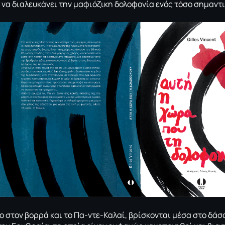
α διαλευκάνει την μαφιόζικη δολοφονία ενός τόσο σημαντ
δο στον βορρά και το Πα-ντε-Καλαί, βρίσκονται μέσα στο δά