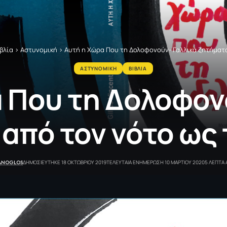
βλία
>
Αστυνομική
>
Αυτή η Χώρα Που τη Δολοφονούν- Γαλλικά ζητήματα
ΑΣΤΥΝΟΜΙΚΗ
ΒΙΒΛΙΑ
 Που τη Δολοφον
από τον νότο ως
ANOGLOS
ΔΗΜΟΣΙΕΥΤΗΚΕ 18 ΟΚΤΩΒΡΙΟΥ 2019
ΤΕΛΕΥΤΑΙΑ ΕΝΗΜΕΡΩΣΗ 10 ΜΑΡΤΙΟΥ 2020
5 ΛΕΠΤΑ