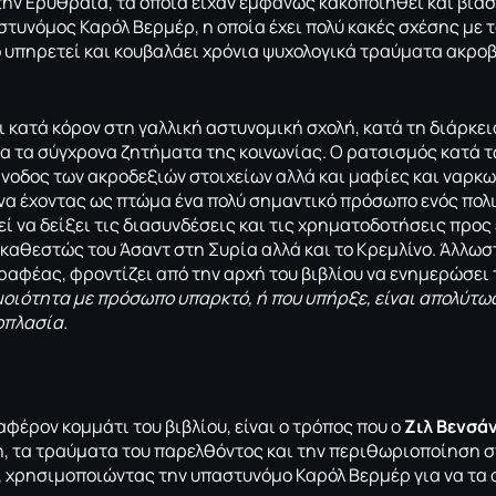
την Ερυθραία, τα οποία είχαν εμφανώς κακοποιηθεί και βιασ
στυνόμος Καρόλ Βερμέρ, η οποία έχει πολύ κακές σχέσης με 
 υπηρετεί και κουβαλάει χρόνια ψυχολογικά τραύματα ακρο
 κατά κόρον στη γαλλική αστυνομική σχολή, κατά τη διάρκεια
α τα σύγχρονα ζητήματα της κοινωνίας. Ο ρατσισμός κατά 
νοδος των ακροδεξιών στοιχείων αλλά και μαφίες και ναρκω
να έχοντας ως πτώμα ένα πολύ σημαντικό πρόσωπο ενός πολι
εί να δείξει τις διασυνδέσεις και τις χρηματοδοτήσεις προς
καθεστώς του Άσαντ στη Συρία αλλά και το Κρεμλίνο. Άλλωστ
ραφέας, φροντίζει από την αρχή του βιβλίου να ενημερώσει
οιότητα με πρόσωπο υπαρκτό, ή που υπήρξε, είναι απολύτω
οπλασία.
φέρον κομμάτι του βιβλίου, είναι ο τρόπος που ο
Ζιλ Βενσά
, τα τραύματα του παρελθόντος και την περιθωριοποίηση σ
, χρησιμοποιώντας την υπαστυνόμο Καρόλ Βερμέρ για να τα 