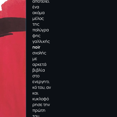
αποτελεί
ένα
ακόμα
μέλος
της
πολύγρα
φης
γαλλικής
noir
σχολής
με
αρκετά
βιβλία
στο
ενεργητι
κό του, αν
και
κυκλοφό
ρησε την
πρώτη
του