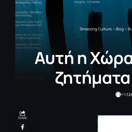
Smassing Culture
>
Blog
>
Βι
Αυτή η Χώρα
ζητήματα 
TZ
ΑΠΟ
SHARE