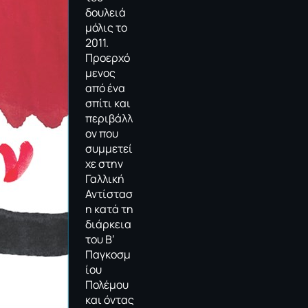
δουλειά
μόλις το
2011.
Προερχό
μενος
από ένα
σπίτι και
περιβάλλ
ον που
συμμετεί
χε στην
Γαλλική
Αντίστασ
η κατά τη
διάρκεια
του Β’
Παγκοσμ
ίου
Πολέμου
και όντας