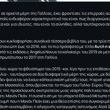
ι σε αρκετά μέρη της Γαλλίας, έχει φροντίσει τις επιρροές α
α πολύ ενδιαφέρον χαρακτηριστικό του είναι πως διοργανών
α και για ιδιώτες, που είναι το σύνηθες, αλλά ταυτόχρονα σ
ουν κυκλοφορήσει συνολικά τέσσερα βιβλία του, με τα τρία 
στανιώτη έως το 2016, και το πιο πρόσφατο με τίτλο
Αυτή η 
από τις εκδόσεις Angelus Novus το καλοκαίρι του 2019 σε με
 πρωτότυπου το 2017 στη Γαλλία.
νει χώρα το φθινόπωρο του 2015 -και λίγο πριν τις επιθέσει
λλία-, ταυτόχρονα σε δύο διαφορετικά μέρη της χώρας, με δ
εν φαίνεται να έχουν κάποια σχέση μεταξύ τους. Η αρχή γίνετ
τη Μασσαλία, όπου βρίσκεται το πτώμα του Γαλλο-Σύρου Τα
ς της προεκλογικής εκστρατείας μιας νεαρής πολιτικού του 
τι Μανόν Πεάν. Η συσχέτιση με το υπαρκτό Εθνικό Μέτωπο τ
τιγμή που η Μανόν Πεάν έχει μια θεία επίσης στο συγκεκριμ
θεση αναλαμβάνει η αλγερινής καταγωγής αστυνόμος Αϊσά Σ