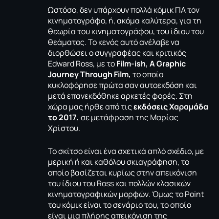
Ωστόσο, δεν υπάρχουν πολλά κόμικ ΓΙΑ τον
κινηματογράφο, ή, ακόμα καλύτερα, για τη
θεωρία του κινηματογράφου, του ίδιου του
θεάματος. Το κενός αυτό ανέλαβε να
διορθώσει ο συγγραφέας και κριτικός
Edward Ross, με το
Film-ish, Α Graphic
Journey Through Film,
το οποίο
κυκλοφόρησε πρώτα σαν αυτοεκδόση και
μετά επανεκδόθηκε αρκετές φορές. Στη
χώρα μας ήρθε από τις
εκδόσεις Χαραμάδα
το 2017,
σε μετάφραση της Μαρίας
Χρίστου.
Το σκίτσο είναι ένα σχετικά απλό σχέδιο, με
μερική ή και καθόλου σκιαγράφηση, το
οποίο βασίζεται κυρίως στην απεικόνιση
του ίδιου του Ross και πολλών κλασικών
κινηματογραφικών μορφών. Όμως το Point
του κόμικ είναι το σενάριο του, το οποίο
είναι μια πλήρης απεικόνιση της