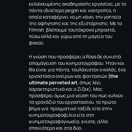
εκλαϊκευμένης ακαδημαϊκής εργασίας, με το
πάντα ιδιαίτερο jargon και νοοτροπία, η
οποία καταφέρνει να μη χάνει την γοητεία
της αφήγησης και της εξιστόρησης. Με το
Filmish βλέπουμε ταυτόχρονα μπροστά,
πίσω αλλά και γύρω από τη μαγεία του
φακού.
Η γνώση που προσφέρει ο Ross δε συνιστά
απομάγευση του κινηματογράφου. Ήταν και
θα είναι για πάντα, τουλάχιστον ο καλός, ένα
εργοστάσιο ονείρων και φαντασιών
(the
ultimate perveted art
, όπως λέει
χαρακτηριστικά και ο Ζίζεκ). Μας
προσφέρει όμως μια γεύση του πως κυλούν
τα γρανάζια του εργοστασίου, το πρώτο
βήμα για πραγματικό ταξίδι είτε στην
κινηματογραφοφιλία είτε στη
κινηματογραφογνωσία, ενίοτε, αλλά
σπανιότερα και στα δύο.