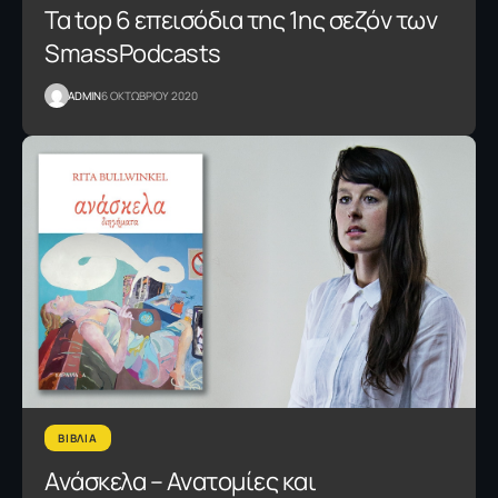
Τα top 6 επεισόδια της 1ης σεζόν των
SmassPodcasts
ADMIN
6 ΟΚΤΩΒΡΙΟΥ 2020
ΒΙΒΛΙΑ
Ανάσκελα – Ανατομίες και