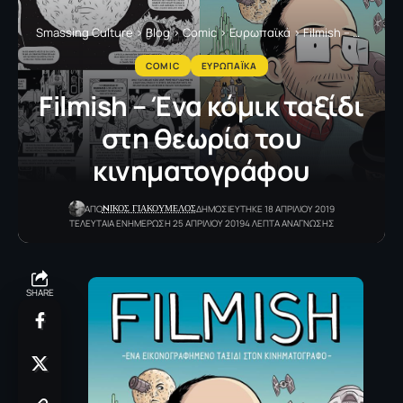
Smassing Culture
>
Blog
>
Comic
>
Ευρωπαϊκά
>
Filmish – Ένα κόμικ ταξίδι στη θεωρία του κινηματογράφου
COMIC
ΕΥΡΩΠΑΪΚΑ
Filmish – Ένα κόμικ ταξίδι
στη θεωρία του
κινηματογράφου
NΙΚΟΣ ΓΙΑΚΟΥΜΕΛΟΣ
ΑΠΟ
ΔΗΜΟΣΙΕΥΤΗΚΕ 18 ΑΠΡΙΛΙΟΥ 2019
ΤΕΛΕΥΤΑΙΑ ΕΝΗΜΕΡΩΣΗ 25 ΑΠΡΙΛΙΟΥ 2019
4 ΛΕΠΤΑ ΑΝΑΓΝΩΣΗΣ
SHARE