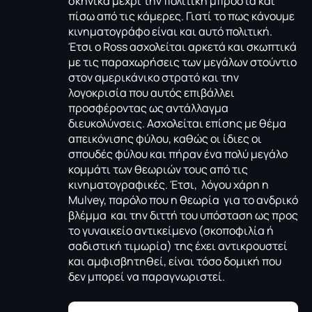
σκηνικά μέχρι την πολιτική μπροστά και
πίσω από τις κάμερες. Γιατί το πως κάνουμε
κινηματογράφο είναι και αυτό πολιτική.
Έτσι ο Ross ασχολείται αρκετά και σκωπτικά
με τις παραχωρήσεις των μεγάλων στούντιο
στον αμερικάνικο στρατό και την
λογοκρισία που αυτός επιβάλλει
προσφέροντας ως αντάλλαγμα
διευκολύνσεις. Ασχολείται επίσης με θέμα
απεικόνισης φύλου, καθώς οι ίδιες οι
σπουδές φύλου και πήραν ένα πολύ μεγάλο
κομμάτι των θεωριών τους από τις
κινηματογραφικές. Έτσι, λόγου χάρη η
Mulvey, παρόλο που η θεωρία για το ανδρικό
βλέμμα και την διττή του υπόσταση ως προς
το γυναικείο αντικείμενο (σκοποφιλία ή
σαδιστική τιμωρία) της έχει αντικρουστεί
και αμφισβητηθεί, είναι τόσο δομική που
δεν μπορεί να παραγνωριστεί.