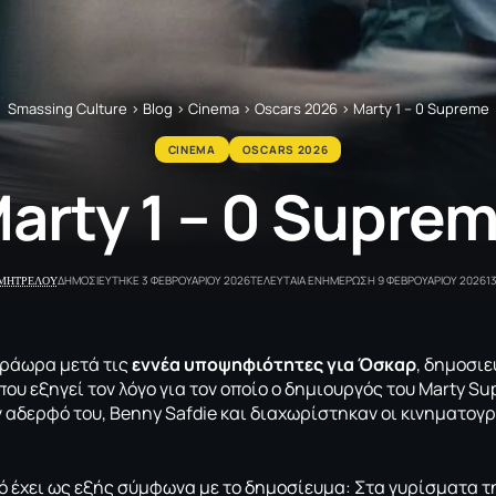
Smassing Culture
>
Blog
>
Cinema
>
Oscars 2026
>
Marty 1 – 0 Supreme
CINEMA
OSCARS 2026
arty 1 – 0 Supre
ΗΜΗΤΡΕΛΟΥ
ΔΗΜΟΣΙΕΥΤΗΚΕ 3 ΦΕΒΡΟΥΑΡΙΟΥ 2026
ΤΕΛΕΥΤΑΙΑ ΕΝΗΜΕΡΩΣΗ 9 ΦΕΒΡΟΥΑΡΙΟΥ 2026
1
τράωρα μετά τις
εννέα υποψηφιότητες για Όσκαρ
, δημοσιε
που εξηγεί τον λόγο για τον οποίο ο δημιουργός του Marty Su
ν αδερφό του, Benny Safdie και διαχωρίστηκαν οι κινηματογ
ό έχει ως εξής σύμφωνα με το δημοσίευμα: Στα γυρίσματα τη