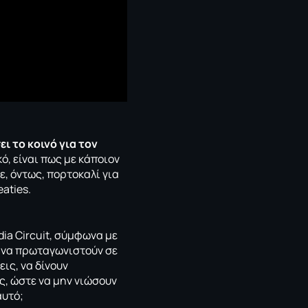
ι το κοινό για τον
κό, είναι πως με κάποιον
ε, όντως, πορτοκαλί για
aties.
ia Circuit
, σύμφωνα με
, να πρωταγωνιστούν σε
εις, να δίνουν
ς, ώστε να μην νιώσουν
αυτό;