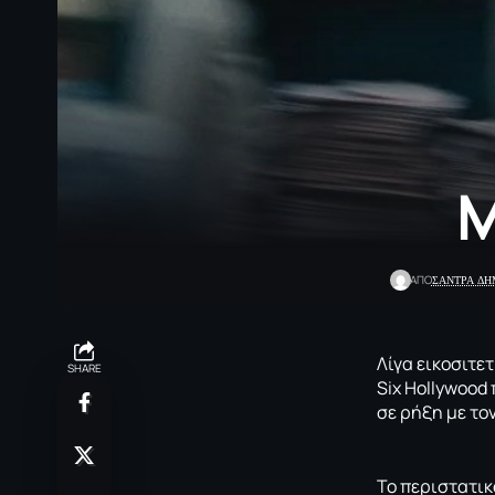
M
ΣΑΝΤΡΑ Δ
ΑΠΟ
Λίγα εικοσιτε
SHARE
Six Hollywood
σε ρήξη με το
Το περιστατικ