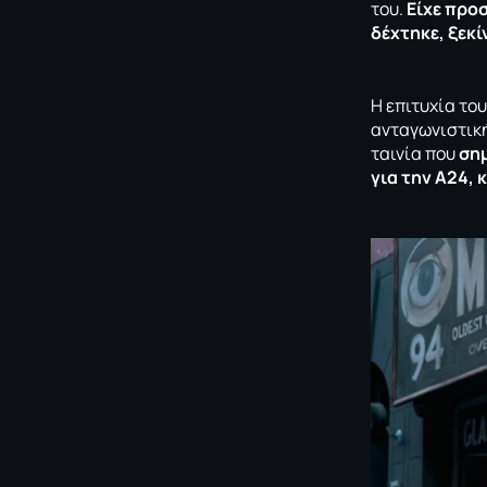
του.
Είχε προ
δέχτηκε, ξεκί
Η επιτυχία του
ανταγωνιστική
ταινία που
σημ
για την A24,