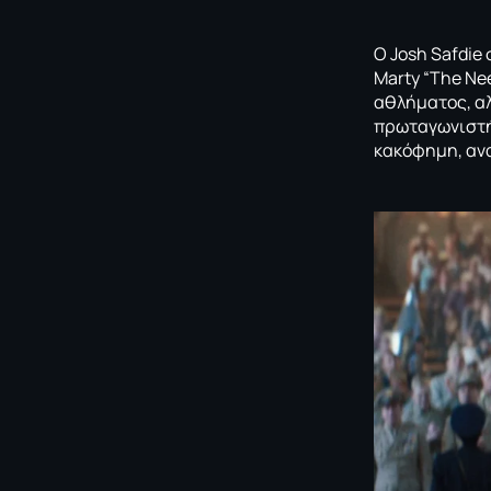
Ο Josh Safdie
Marty “The Ne
αθλήματος, αλ
πρωταγωνιστής
κακόφημη, ανα