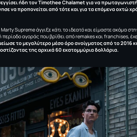
σεγγίσει ήδη τον Timothee Chalamet για να πρωταγωνιστήσ
νησε να προπονείται από τότε και για τα επόμενα οχτώ χρ
 Marty Supreme άγγιξε κάτι το ιδεατό και είμαστε ακόμα στη
 περίοδο αγοράς που βρίθει από remakes και franchises, έχε
είωσε το μεγαλύτερο μέσο όρο ανοίγματος από το 2016 
 κοστίζοντας της αρχικά 60 εκατομμύρια δολλάρια.