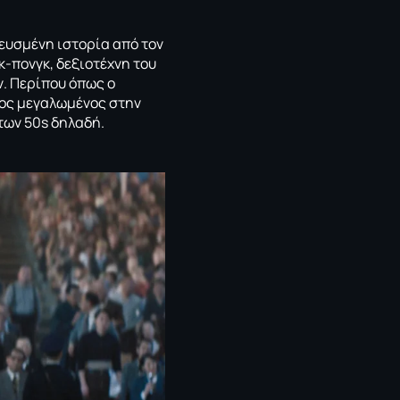
νευσμένη ιστορία από τον
-πονγκ, δεξιοτέχνη του
ν. Περίπου όπως ο
ίος μεγαλωμένος στην
των 50s δηλαδή.