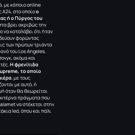
, με κάποιο online
ς A24, στο οποίο
ο
ίας ή ο Πύργος του
ιστα βρει ακριβώς την
ο να καταλάβει ότι ήταν
οδεύουν φορώντας
όλις των πρώτων τριάντα
ανό του Los Angeles,
πονγκ, ακόμα και
ιτές.
Η φρενίτιδα
upreme, το οποίο
μιέρα
, με τους
νται με αυτό, ή
μή όταν θα θεωρείται
μοντέρνα πράγματα που
halamet να στέκεται στην
ια led, όπου και πάλι