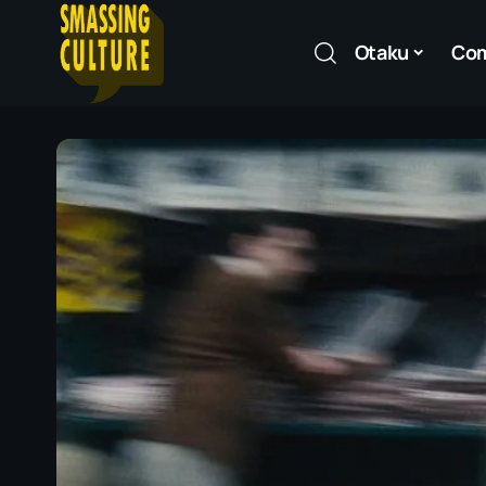
Otaku
Co