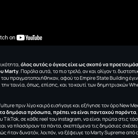
ικότητα,
όλος αυτός ο όγκος είχε ως σκοπό να προετοιμάσε
υ Marty
. Παρόλα αυτά, το πιο τρελό, αν και ολίγον τι δυστοπι
ς του πραγματοποιήθηκαν, αφού το Empire State Building έγιν
 την ταινία, όπως, επίσης, και το κουτί των δημητριακών Whe
ulture πριν λίγο καιρό εισήγαγε και εξήγησε τον
όρο New Med
 τα δημόσια πρόσωπα, πρέπει να είναι πανταχού παρόντα
υ TikTok, σε κάθε reel του instagram, να είναι πρώτα στις τάσ
και να πλασάρουν τα πάντα, σκεπτόμενα τις δημόσιες σχέσει
ώς ήταν δυνατόν, λοιπόν, να ξέφευγε το Marty Supreme από 