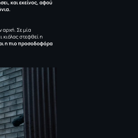
ει, και εκείνος, αφού
όνια.
ν αρχή. Σε μία
ι κιόλας στεφθεί η
και η πιο προσοδοφόρα