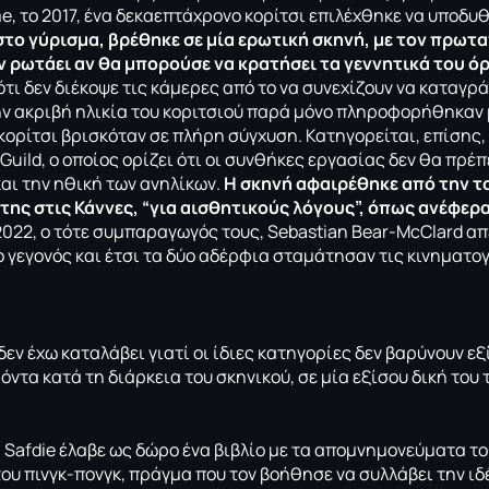
me, το 2017, ένα δεκαεπτάχρονο κορίτσι επιλέχθηκε να υποδυ
στο γύρισμα, βρέθηκε σε μία ερωτική σκηνή, με τον πρωτ
ν ρωτάει αν θα μπορούσε να κρατήσει τα γεννητικά του ό
ότι δεν διέκοψε τις κάμερες από το να συνεχίζουν να καταγρ
ην ακριβή ηλικία του κοριτσιού παρά μόνο πληροφορήθηκαν μ
 κορίτσι βρισκόταν σε πλήρη σύγχυση. Κατηγορείται, επίσης,
Guild, ο οποίος ορίζει ότι οι συνθήκες εργασίας δεν θα πρέπ
και την ηθική των ανηλίκων.
Η σκηνή αφαιρέθηκε από την ται
της στις Κάννες, “για αισθητικούς λόγους”, όπως ανέφερ
2022, ο τότε συμπαραγωγός τους, Sebastian Bear-McClard απ
ο γεγονός και έτσι τα δύο αδέρφια σταμάτησαν τις κινηματο
δεν έχω καταλάβει γιατί οι ίδιες κατηγορίες δεν βαρύνουν εξ
όντα κατά τη διάρκεια του σκηνικού, σε μία εξίσου δική του τ
sh Safdie έλαβε ως δώρο ένα βιβλίο με τα απομνημονεύματα τ
υ πινγκ-πονγκ, πράγμα που τον βοήθησε να συλλάβει την ιδέ