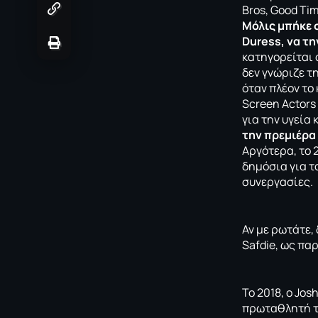
Bros, Good Ti
Μόλις μπήκε 
Duress, να τη
κατηγορείται 
δεν γνώριζε τ
όταν πλέον το
Screen Actors 
για την υγεία 
την πρεμιέρα 
Αργότερα, το 
δημόσια για τ
συνεργασίες.
Αν με ρωτάτε, 
Safdie, ως παρ
Το 2018, ο Jo
πρωταθλητή το