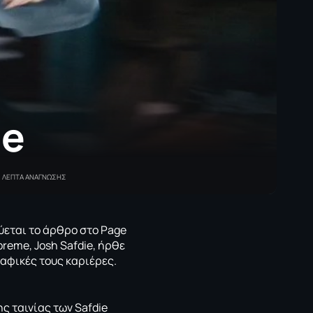
me
3 ΛΕΠΤΑ ΑΝΑΓΝΩΣΗΣ
ύεται το
άρθρο στο Page
preme, Josh Safdie, ήρθε
ραφικές τους καριέρες.
ς ταινίας των Safdie