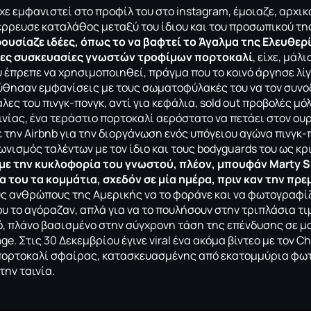
ίχε εμφανιστεί στο προφίλ του στο instagram, έμοιαζε, αρχικά
ιέρρευσε καταλάθος μεταξύ του ίδιου και του προσωπικού τη
ουσίαζε ιδέες, όπως το να βαφτεί το Άγαλμα της Ελευθερ
ιες συσκευασίες γνωστών τροφίμων πορτοκαλί
, είχε, μάλ
έπρεπε να χρησιμοποιηθεί, πράγμα που το κοινό άργησε λίγ
ύθησαν εμφανίσεις με τους σωματοφύλακές του να τον συν
λες του πινγκ-πονγκ, αντί για κεφάλια, sold out προβολές μ
ινίας, ένα τεράστιο πορτοκαλί αερόστατο να πετάει στον ουρ
 την Airbnb για την διοργάνωση ενός υπόγειου αγώνα πινγκ-
ωνισμός ταλέντων με τον ίδιο και τους bodyguards του ως κρ
ε την κυκλοφορία του γνωστού, πλέον, μπουφάν Marty S
 του τα κομμάτια, σχεδόν σε μία ημέρα, πριν καν την πρε
 ανθρώπους της Αμερικής να το φοράνε και να φωτογραφίζο
 το αγόραζαν, απλά για να το πουλήσουν στην τριπλάσια τι
ό, πλάνο βασισμένο στην σύγχρονη τάση της επένδυσης σε 
ge. Στις 30 Δεκεμβρίου έγινε viral ένα ακόμα βίντεο με τον C
ορτοκαλί σφαίρας, κατασκευασμένης από εκατομμύρια φωτάκ
την ταινία.