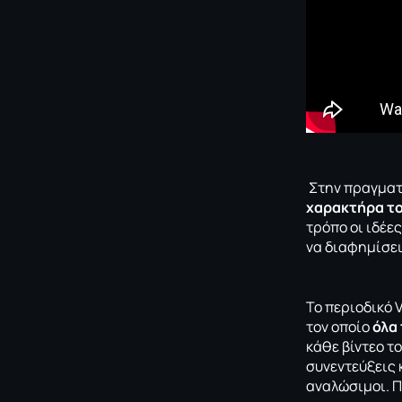
Στην πραγματ
χαρακτήρα το
τρόπο οι ιδέε
να διαφημίσει
Το περιοδικό V
τον οποίο
όλα
κάθε βίντεο το
συνεντεύξεις 
αναλώσιμοι. Π