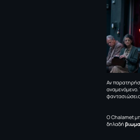
Αν παρατηρήσε
αναμενόμενο. 
φαντασιώσεις
Ο Chalamet μπ
δηλαδή
βιωμα