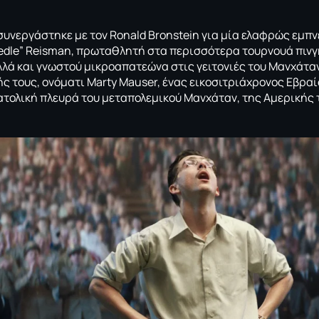
 συνεργάστηκε με τον Ronald Bronstein για μία ελαφρώς εμπ
edle” Reisman, πρωταθλητή στα περισσότερα τουρνουά πινγκ
λά και γνωστού μικροαπατεώνα στις γειτονιές του Μανχάτα
 τους, ονόματι Marty Mauser, ένας εικοσιτριάχρονος Εβρα
τολική πλευρά του μεταπολεμικού Μανχάταν, της Αμερικής 