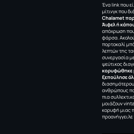
Ένα link που ε
μίτινγκ που δ
Chalamet παρ
Άιφελ ή κάπο
απόχρωση που 
φάρσα. Ακολο
πορτοκαλί μπά
λεπτών της τα
συνεργασία με
ψεύτικος διαγ
κορυφώθηκε μ
ξεπούλησε όλα
διασημότερους
ανθρώπους που
πια συλλεκτικ
μοιάζουν vinta
κορυφή μιας π
προανήγγειλε 