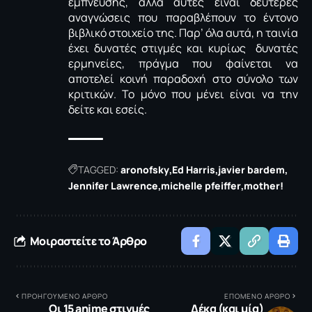
έμπνευσης, αλλά αυτές είναι δεύτερες
αναγνώσεις που παραβλέπουν το έντονο
βιβλικό στοιχείο της. Παρ’ όλα αυτά, η ταινία
έχει δυνατές στιγμές και κυρίως δυνατές
ερμηνείες, πράγμα που φαίνεται να
αποτελεί κοινή παραδοχή στο σύνολο των
κριτικών. Το μόνο που μένει είναι να την
δείτε και εσείς.
TAGGED:
aronofsky
Ed Harris
javier bardem
Jennifer Lawrence
michelle pfeiffer
mother!
Μοιραστείτε το Άρθρο
ΠΡΟΗΓΟΥΜΕΝΟ ΑΡΘΡΟ
ΕΠΟΜΕΝΟ ΑΡΘΡΟ
Οι 15 anime στιγμές
Δέκα (και μία)