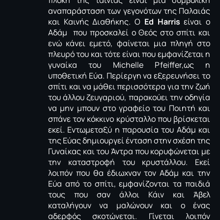
πλοκή της ταινίας είναι μια συμβολική
αναπαράσταση των γεγονότων της Παλαιάς
και Καινής Διαθήκης. Ο
Ed
Harris
είναι ο
Αδάμ που προσκαλεί ο Θεός στο σπίτι και
ενώ κάνει εμετό, φαίνεται μια πληγή στο
πλευρό του και τότε είναι που εμφανίζεται η
γυναίκα του Michelle Pfeiffer,ως η
υποθετική Εύα. Περίεργη να εξερευνήσει το
σπίτι και να μάθει περισσότερα για την ζωή
του άλλου ζευγαριού, παρακούει την οδηγία
να μην μπουν στο γραφείο του Ποιητή και
σπάνε τον κόκκινο κρύσταλλο που βρίσκεται
εκεί. Εντωμεταξύ η παρουσία του Αδάμ και
της Εύας δημιουργεί ένταση στην σχέση της
Γυναίκας και του Άντρα που κορυφώνεται με
την καταστροφή του κρυστάλλου. Εκεί
λοιπόν που θα έδιωχναν τον Αδάμ και την
Εύα από το σπίτι, εμφανίζονται τα παιδιά
τους που σαν άλλοι Κάιν και Άβελ
καταλήγουν να μαλώνουν και ο ένας
αδερφός σκοτώνεται. Γίνεται λοιπόν