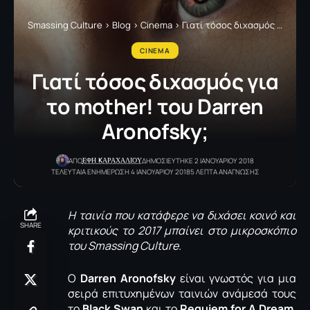
Smassing Culture
>
Blog
>
Cinema
>
Γιατί τόσος διχασμός για το mother! του Darren Aronofsky;
CINEMA
Γιατί τόσος διχασμός για
το mother! του Darren
Aronofsky;
ΕΦΗ KΑΡΑΧΑΛΙΟΥ
ΑΠΟ
ΔΗΜΟΣΙΕΥΤΗΚΕ 2 ΙΑΝΟΥΑΡΙΟΥ 2018
ΤΕΛΕΥΤΑΙΑ ΕΝΗΜΕΡΩΣΗ 4 ΙΑΝΟΥΑΡΙΟΥ 2018
5 ΛΕΠΤΑ ΑΝΑΓΝΩΣΗΣ
Η ταινία που κατάφερε να διχάσει κοινό και
SHARE
κριτικούς το 2017 μπαίνει στο μικροσκόπιο
του
Smassing
Culture.
O
Darren Aronofsky
είναι γνωστός για μια
σειρά επιτυχημένων ταινιών ανάμεσά τους
το
Black
Swan
και το
Requiem
for
A
Dream
,