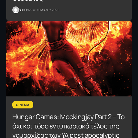
SOLON
29 ΔΕΚΕΜΒΡΙΟΥ 2021
CINEMA
Hunger Games: Mockingjay Part 2 – Το
όχι και τόσο εντυπωσιακό τέλος της
ναυαρχίδας των ΥΑ post apocalyptic