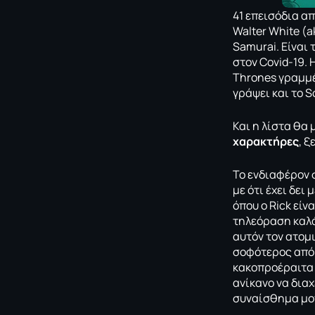
41 επεισόδια απ
Walter White (a
Samurai. Είναι 
στον Covid-19. 
Thrones γραμμέν
γράψει και το So
Και η λίστα θα 
χαρακτήρες
, ξ
Το ενδιαφέρον σ
με ότι έχει δει
όπου ο Rick εί
τηλεόραση καλά 
αυτόν τον ατομ
σοφότερος από 
κακοπροέραιτα 
ανίκανο να διαχ
συναίσθημα μονα