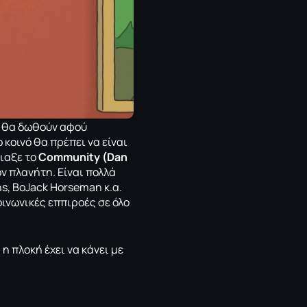
ς θα δωθούν αφού
 κοινό θα πρέπει να είναι
τιαξε το
Community (Dan
ν πλανήτη. Είναι πολλά
s, BoJack Horseman κ.α.
οινωνικές εππιροές σε όλο
η πλοκή έχει να κάνει με