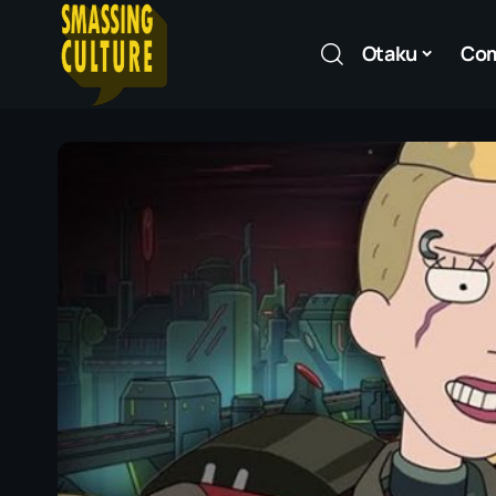
Otaku
Co