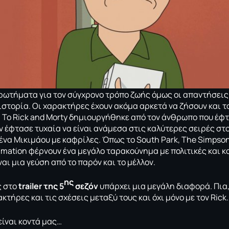
ερωτήματα για τον σύγχρονο τρόπο ζωής όμως οι απαντήσει
στορία. Οι χαρακτήρες έχουν ακόμα αρκετά να ζήσουν και το
. Το Rick and Morty δημιουργήθηκε από τον άνθρωπο που έφ
ν έφτασε τυχαία να είναι ανάμεσα στις καλύτερες σειρές στο
να Μικιμάου με καφρίλες. Όπως το South Park, The Simpson
imation φέρνουν ένα μεγάλο ταρακούνημα με πολιτικές και κ
ναι μια γεύση από το παρόν και το μέλλον.
ης
 στο
trailer της 5
σεζόν
υπάρχει μια μεγάλη διαφορά. Πια, 
κτήρες και τις σχέσεις μεταξύ τους και όχι μόνο με τον Rick.
είναι κοντά μας…