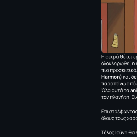
Η σειρά θέτει 
όλοκληρωθεί η ι
πιο προσεκτικό
Harmon)
και δε
παραπάνω από έ
Όλα αυτά τα an
τον πλανήτη. Εί
Επιστρέφωντας
όλους τους χαρα
Τέλος Ιούνη θα 