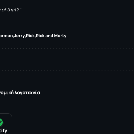
 of that? ’’
Harmon
Jerry
Rick
Rick and Morty
νομική λογοτεχνία
ify