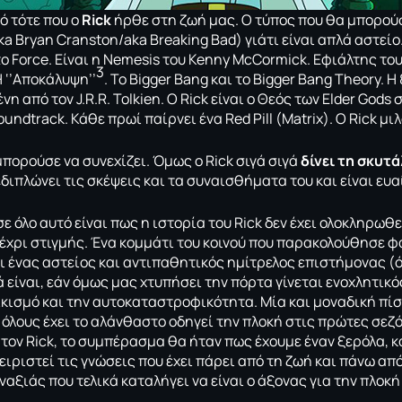
ό τότε που ο
Rick
ήρθε στη ζωή μας. Ο τύπος που θα μπορού
ka Bryan Cranston/aka Breaking Bad) γιάτι είναι απλά αστείο.
το Force. Είναι η Nemesis του Kenny McCormick. Εφιάλτης του 
3
Η ‘’Αποκάλυψη’’
. Το Bigger Bang και το Bigger Bang Theory. Η 
η από τον J.R.R. Tolkien. O Rick είναι ο Θεός των Elder Gods 
undtrack. Κάθε πρωί παίρνει ένα Red Pill (Matrix). Ο Rick μιλ
μπορούσε να συνεχίζει. Όμως ο Rick σιγά σιγά
δίνει τη σκυτ
εδιπλώνει τις σκέψεις και τα συναισθήματα του και είναι ευ
ε όλο αυτό είναι πως η ιστορία του Rick δεν έχει ολοκληρωθε
 μέχρι στιγμής. Ένα κομμάτι του κοινού που παρακολούθησε φ
ναι ένας αστείος και αντιπαθητικός ημίτρελος επιστήμονας (
είναι, εάν όμως μας χτυπήσει την πόρτα γίνεται ενοχλητικός
ικισμό και την αυτοκαταστροφικότητα. Μία και μοναδική πίσ
όλους έχει το αλάνθαστο οδηγεί την πλοκή στις πρώτες σεζό
τον Rick, το συμπέρασμα θα ήταν πως έχουμε έναν ξερόλα, κ
ειριστεί τις γνώσεις που έχει πάρει από τη ζωή και πάνω απ
ξιάς που τελικά καταλήγει να είναι ο άξονας για την πλοκή