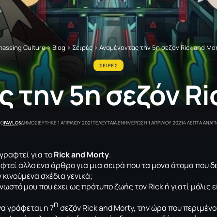
assing Culture
>
Blog
>
Σειρές
>
Αναμένοντας την 5η σεζόν Rick and Mo
ΣΕΙΡΕΣ
 την 5η σεζόν Ri
PAVLOS
ΠΟ
ΔΗΜΟΣΙΕΥΤΗΚΕ 1 ΑΠΡΙΛΙΟΥ 2021
ΤΕΛΕΥΤΑΙΑ ΕΝΗΜΕΡΩΣΗ 1 ΑΠΡΙΛΙΟΥ 2021
4 ΛΕΠΤΑ ΑΝΑ
 γραφτεί για το
Rick and Morty
.
αφτεί άλλο ένα άρθρο για μια σειρά που τα μόνα άτομα που δ
 κινούμενα σχέδια γενικά;
γνωστό μου που έχει ως πρότυπο ζωής τον Rick ή γιατί μόλις εί
η
να γράφεται η 7
σεζόν Rick and Morty, την ώρα που περιμένο