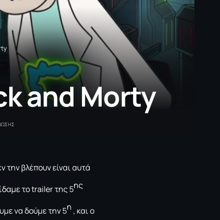
rty
ck and Morty
ΓΝΩΣΗΣ
εν την βλέπουν είναι αυτά
ης
δαμε το trailer της 5
η
υμε να δούμε την 5
, και ο