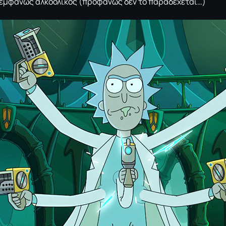
ι εμφανώς αλκοολικός (προφανώς δεν το παραδέχεται…)