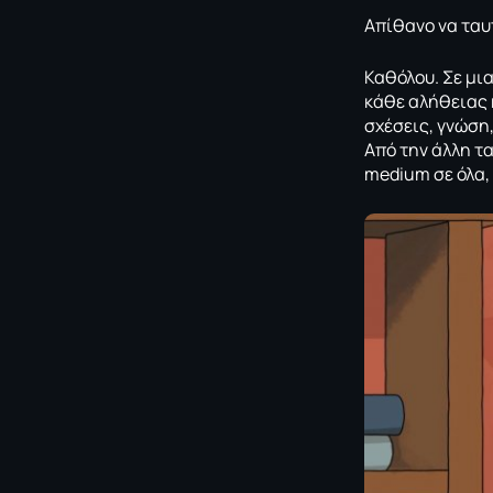
Απίθανο να ταυτ
Καθόλου. Σε μι
κάθε αλήθειας 
σχέσεις, γνώση
Από την άλλη τ
medium σε όλα,