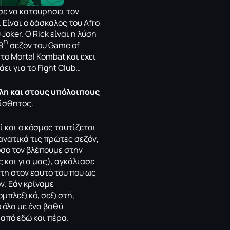
σε να κατουρήσει τον
 Είναι ο δάσκαλος του Afro
Joker. Ο Rick είναι η λύση
η
8
σεζόν του Game of
στο Mortal Kombat και έχει
άει για το Fight Club…
άλη και στους υπόλοιπους
αίσθητος.
ί και ο κόσμος ταυτίζεται
ανατικά τις πρώτες σεζόν,
όσο τον βλέπουμε στην
 και για μας), αγκάλιασε
τη στον εαυτό του που ως
ν. Εάν κρίναμε
ομπλεξικό, σεξιστή,
ό όλα με ένα βαθύ
 από εδώ και πέρα.