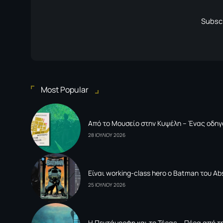
Subscr
Most Popular
Από το Μουσείο στην Κυψέλη – Ένας οδηγ
28 ΙΟΥΛΙΟΥ 2026
Είναι working-class hero ο Batman του Ab
25 ΙΟΥΛΙΟΥ 2026
Η Πεντάμορφη και το Τέρας – Πέρα από τη