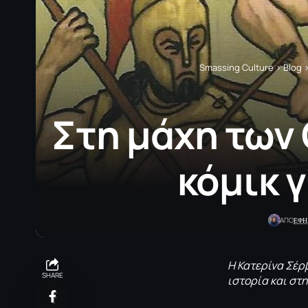
Smassing Culture
>
Blog
Στη μάχη των
κόμικ 
ΕΦΗ
ΑΠΟ
Η Κατερίνα Σέρ
SHARE
ιστορία και στη