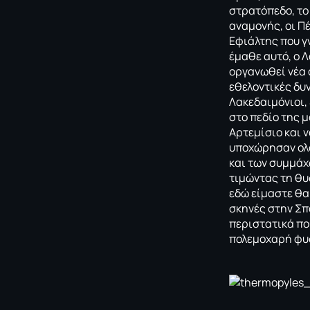
στρατόπεδο, το
αναμονής, οι Πέ
Εφιάλτης που γ
έμαθε αυτό, ο 
οργανωθεί νέα 
εθελοντικές δυ
Λακεδαιμόνιοι,
στο πεδίο της 
Αρτεμίσιο και 
υποχώρησαν ολο
και των συμμάχ
τιμώντας τη θυ
εδώ είμαστε θα
σκηνές στην Σπά
περιστατικά πο
πολεμοχαρή φυσ