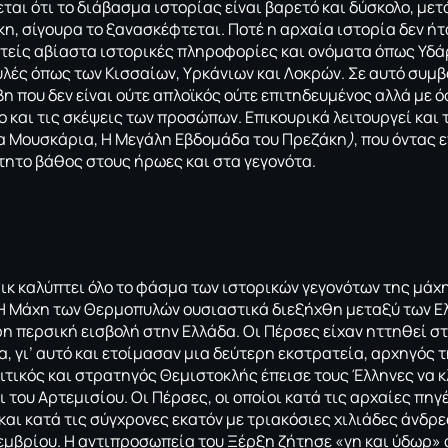
ται ότι το διάβασμα ιστορίας είναι βαρετό και δύσκολο, μετ
η, σίγουρα το ξανασκέφτεται. Ποτέ η αρχαία ιστορία δεν ήτ
τείς αβίαστα ιστορικές πληροφορίες και ονόματα όπως Υδά
λές όπως των Κισσαίων, Υρκάνιων και Λοκρών. Σε αυτό συμβά
η που δεν είναι ούτε απλοϊκός ούτε επιτηδευμένος αλλά με 
ο και τις σκέψεις των προσώπων. Επικουρικά λειτουργεί και
α Μουσκάρια, Η Μεγάλη Εβδομάδα του Πρεζάκη
)
, που όντας 
ίτητο βάθος στους ήρωες και στα γεγονότα.
μικ καλύπτει όλο το φάσμα των ιστορικών γεγονότων της μά
 Η Μάχη των Θερμοπυλών ουσιαστικά διεξήχθη μεταξύ των Ε
ρη περσική εισβολή στην Ελλάδα. Οι Πέρσες είχαν ηττηθεί 
, γι’ αυτό και ετοίμασαν μια δεύτερη εκστρατεία, αρχηγός 
ιτικός και στρατηγός Θεμιστοκλής έπεισε τους Έλληνες να κ
 του Αρτεμισίου. Οι Πέρσες, οι οποίοι κατά τις αρχαίες πηγ
και κατά τις σύγχρονες εκατόν με τριακόσιες χιλιάδες άνδρ
εμβρίου. Η αντιπροσωπεία του Ξέρξη ζήτησε «γη και ύδωρ» 