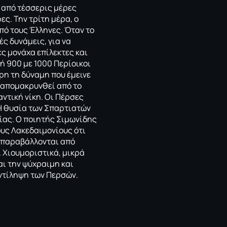
 από τέσσερις μέρες
ες. Την τρίτη μέρα, ο
πό τους Έλληνες. Όταν το
ς δυνάμεις, για να
ς μονάχα επίλεκτες και
ή 900 με 1000 Περίοικοι
ρη τη δύναμη που έμεινε
α απομακρυνθεί από το
ντική νίκη. Οι Πέρσες
Η θυσία των Σπαρτιατών
ίας. O ποιητής Σιμωνίδης
υς Λακεδαιμονίους ότι
τιπαραβάλλονται από
. Χιουμοριστικά, μικρά
αι την ψύχραιμη και
ντίληψη των Περσών.