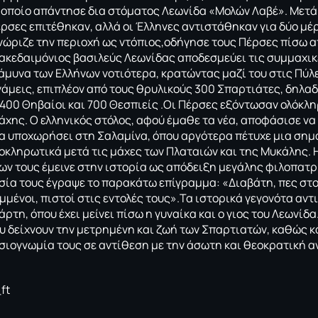
 οποίο απάντησε δια στόματος Λεωνίδα «Μολών Λαβέ». Μετά
ρσες επιτέθηκαν, αλλά οι Έλληνες αντιστάθηκαν για δύο μέρ
νώριζε την περιοχή ως ντόπιος,οδήγησε τους Πέρσες πίσω α
Λακεδαιμόνιος βασιλεύς Λεωνίδας αποδεσμεύει τις συμμαχικέ
άμυνα των Ελλήνων νοτιότερα, κρατώντας μαζί του στις Πύλε
νάμεις, επιπλέον από τους θρυλικούς 300 Σπαρτιάτες, δηλαδ
 400 Θηβαίοι και 700 Θεσπιείς .Οι Πέρσες εξόντωσαν ολόκλη
μάχης. Ο ελληνικός στόλος, αφού έμαθε τα νέα, αποφάσισε ν
να υποχωρήσει στη Σαλαμίνα, όπου αργότερα πέτυχε μια σημα
κληρωτικά μετά τις μάχες των Πλαταιών και της Μυκάλης. 
ων τους έμεινε στην ιστορία ως απόδειξη μεγάλης φιλοπατρ
σία τους έγραψε το παρακάτω επίγραμμα: «Διαβάτη, πες στο
μμένοι, πιστοί στις εντολές τους».Τα ιστορικά γεγονότα αν
ρτη, όπου έχει μείνει πίσω η γυναίκα και ο γιος του Λεωνίδα
υ δείχνουν την μετρημένη και ζωή των Σπαρτιατών, καθώς κ
ιογνωμία τους σε αντίθεση με την άσωτη και θεοκρατική α