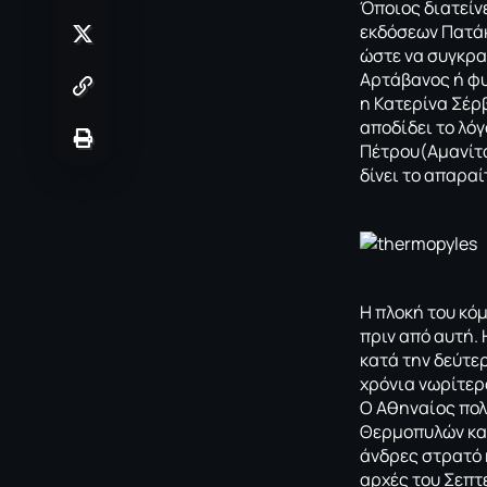
Όποιος διατείνε
εκδόσεων Πατάκ
ώστε να συγκρα
Αρτάβανος ή φυ
η Κατερίνα Σέρβ
αποδίδει το λόγ
Πέτρου(Αμανίτ
δίνει το απαρα
Η πλοκή του κό
πριν από αυτή.
κατά την δεύτε
χρόνια νωρίτερα
Ο Αθηναίος πολ
Θερμοπυλών και
άνδρες στρατό 
αρχές του Σεπτ