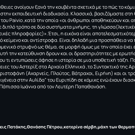
θειες ανοίγουν ξανά την κουβέντα σχετικά με το πώς το κόμ
την εκπαιδευτική διαδικασία. Κλασσικά, βασιζόμαστε στη 
του Paivio ,κατά την οποία «οι άνθρωποι αποθηκεύουν και 
 διπλό τρόπο σε δύο συστήματα μνήμης, τη γλώσσα(λεκτικέ
κτικές πληροφορίες)».Έτσι, η εικόνα είναι αποτελεσματικότ
ό κείμενο και αντίστροφα. Είναι δηλαδή μια προσπάθεια να
ομενικά στρυφνό ως θέμα, σε μορφή όμως με την οποία έχει ε
αυτή την κατεύθυνση δρουν και οι δραστηριότητες με ερωτήσ
υ τι εντυπώσεις άφησε η ιστορία σε μια υποθετική τάξη. 
τειες του Αστερίξ στα Αρχαία Ελληνικά ,το Συντακτικό της A
ριστοφάνη (Αχαρνείς, Πλούτος, Βάτραχοι, Ειρήνη) και οι τρ
ιγένεια στην Αυλίδα” του Ευριπίδη σε κόμικς ενώ έχουν δια
 Πάπισσα Ιωάννα από τον Λευτέρη Παπαθανάση.
εις Πατάκης
Θανάσης Πέτρου
κατερίνα σέρβη
μάχη των θερμο