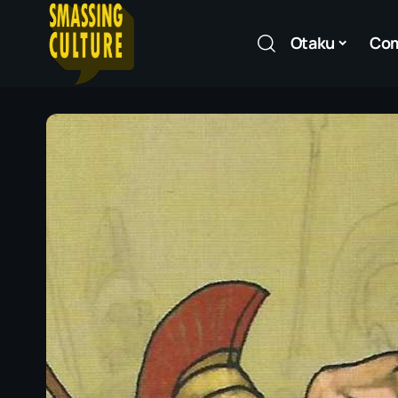
Otaku
Co