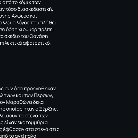
ά από το κόμικ των
αν τόσο διασκεδαστική,
ρνης,Αλφεός και
λλει ο λόγος που πλάθει
όση δόση χιούμορ πρέπει
 το σχέδιο του Θανάση
επιλεκτικά αφαιρετικό,
χης συν όσα προηγήθηκαν
λλήνων και των Περσών,
στον Μαραθώνα δέκα
της οποίας ήταν ο Ξέρξης.
λείσουν τα στενά των
ές είχαν εκατομμύρια
ες έφθασαν στα στενά στις
από το αντίπαλο