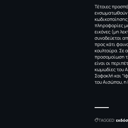
Τέτοιες προσπά
ενσωματωθούν σ
κωδικοποίησης 
πληροφορίες με
εικόνες (μη λε
συνοδεύεται απ
προς κάτι φαιν
κουλτούρα. Σε 
προσομοίωση το
είναι οι περιπέ
κωμωδίες του Α
Σοφοκλή και “Ιφ
του Αισώπου, η
TAGGED:
εκδόσ