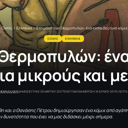
>
Comic
>
Ελληνικά
>
Στη μάχη των Θερμοπυλών: ένα εκπαιδευτικό κόμικ 
COMIC
ΕΛΛΗΝΙΚΑ
 Θερμοπυλών: ένα
για μικρούς και μ
 KΑΡΑΧΑΛΙΟΥ
ΔΗΜΟΣΙΕΥΤΗΚΕ 30 ΜΑΡΤΙΟΥ 2017
ΤΕΛΕΥΤΑΙΑ ΕΝΗΜΕΡΩΣΗ 16 ΙΟΥΝΙΟΥ 2017
5 ΛΕΠΤΑ
βη και ο Θανάσης Πέτρου δημιούργησαν ένα κόμικ από αγάπη
ν δυνατότητα που έχει να μας διδάσκει μέχρι σήμερα.