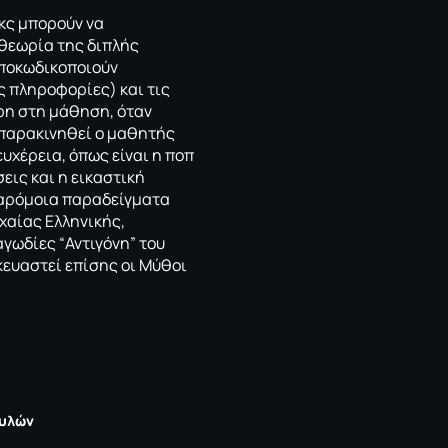
ικς μπορούν να
θεωρία της διπλής
αποκωδικοποιούν
ς πληροφορίες) και τις
ερη στη μάθηση, όταν
 παρακινηθεί ο μαθητής
υχέρεια, όπως είναι η ποπ
εις και η εικαστική
Παρόμοια παραδείγματα
ρχαίας Ελληνικής,
αγωδίες “Αντιγόνη” του
σκευαστεί επίσης οι Μύθοι
πυλών