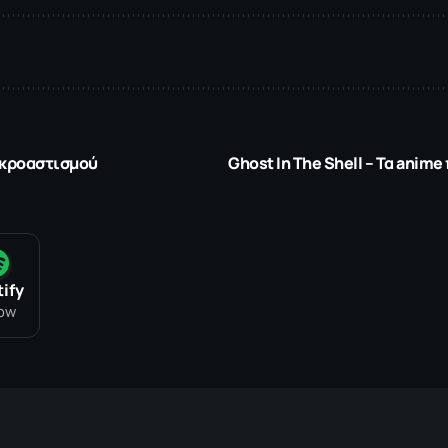
μικροαστισμού
Ghost In The Shell – Τα ani
ify
low