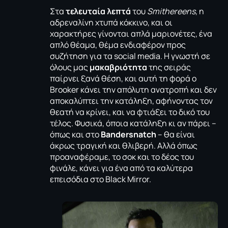
Στα
τελευταία λεπτά
του
Smithereens
, η
αδρεναλίνη χτυπά κόκκινο, και οι
χαρακτήρες γίνονται απλά μαριονέτες, ένα
απλό θέαμα, θέμα ενδιαφέρον προς
συζήτηση για τα social media. Η γνωστή σε
όλους μας
μακαβριότητα
της σειράς
παίρνει ξανά θέση, και αυτή τη φορά ο
Brooker κάνει την απόλυτη ανατροπή και δεν
αποκαλύπτει την κατάληξη, αφήνοντας τον
θεατή να κρίνει, και να φτιάξει το δικό του
τέλος. Φυσικά, όποια κατάληξη κι αν πάρει –
όπως και στο
Bandersnatch
– θα είναι
άκρως τραγική και θλιβερή. Αλλά όπως
προαναφέραμε, το σοκ και το δέος του
φινάλε, κάνει για ένα από τα καλύτερα
επεισόδια στο Black Mirror.