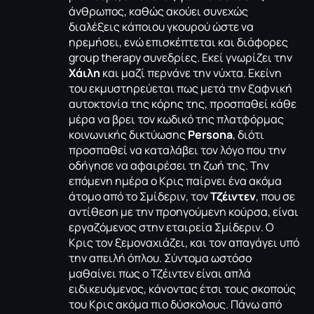
άνθρωπος, καθώς ακούει συνεχώς
διαλέξεις κάποιου γκουρού ώστε να
ηρεμήσει, ενώ επισκέπτεται και διάφορες
group therapy συνεδρίες. Εκεί γνωρίζει την
Χάιλη
και μαζί περνάνε την νύχτα. Εκείνη
του εκμυστηρεύεται πως μετά την ξαφνική
αυτοκτονία της κόρης της, προσπαθεί κάθε
μέρα να βρει τον κωδικό της πλατφόρμας
κοινωνικής δικτύωσης
Persona
, διότι
προσπαθεί να καταλάβει τον λόγο που την
οδήγησε να αφαιρέσει τη ζωή της. Την
επόμενη ημέρα ο Κρις παίρνει ένα ακόμα
άτομο από το Σμίδεριν, τον
Τζέιντεν
, που σε
αντίθεση με την προηγούμενη κούρσα, είναι
εργαζόμενος στην εταιρεία Σμίδεριν. Ο
Κρις τον ξεμοναχιάζει, και τον απαγάγει υπό
την απειλή όπλου. Σύντομα ωστόσο
μαθαίνει πως ο Τζέιντεν είναι απλά
ειδικευόμενος, κάνοντας έτσι τους σκοπούς
του Κρις ακόμα πιο δύσκολους. Πάνω από