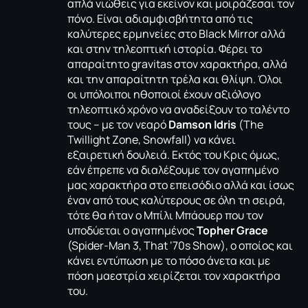
απλά νιώθεις για εκείνον και μοιράζεσαι τον
πόνο. Είναι αδιαμφισβήτητα από τις
καλύτερες ερμηνείες στο Black Mirror αλλά
και στην τηλεοπτική ιστορία. Φέρει το
απαραίτητο gravitas στον χαρακτήρα, αλλά
και την απαραίτητη τρέλα και θλίψη. Όλοι
οι υπόλοιποι ηθοποιοί έχουν αξιόλογο
τηλεοπτικό χρόνο να αναδείξουν το ταλέντο
τους – με τον νεαρό
Damson Idris
(The
Twillight Zone, Snowfall) να κάνει
εξαιρετική δουλειά. Εκτός του Κρις όμως,
εάν έπρεπε να διαλέξουμε τον αγαπημένο
μας χαρακτήρα στο επεισόδιο αλλά και ίσως
έναν από τους καλύτερους σε όλη τη σειρά,
τότε θα ήταν ο Μπίλι Μπάουερ που τον
υποδύεται ο αγαπημένος
Topher Grace
(Spider-Man 3, That ‘70s Show), ο οποίος και
κάνει εντύπωση με το πόσο άνετα και με
πόση μαεστρία χειρίζεται τον χαρακτήρα
του.