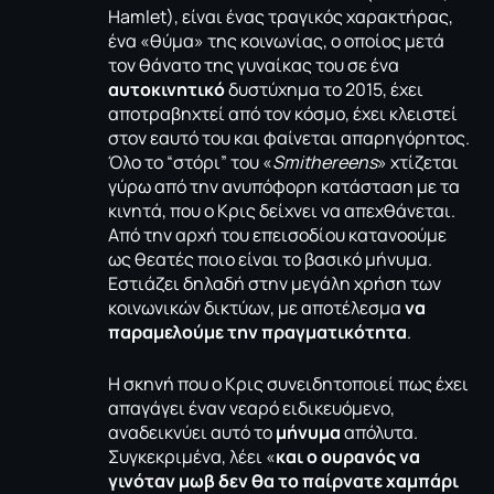
Hamlet), είναι ένας τραγικός χαρακτήρας,
ένα «θύμα» της κοινωνίας, ο οποίος μετά
τον θάνατο της γυναίκας του σε ένα
αυτοκινητικό
δυστύχημα το 2015, έχει
αποτραβηχτεί από τον κόσμο, έχει κλειστεί
στον εαυτό του και φαίνεται απαρηγόρητος.
Όλο το “στόρι” του «
Smithereens
» χτίζεται
γύρω από την ανυπόφορη κατάσταση με τα
κινητά, που ο Κρις δείχνει να απεχθάνεται.
Από την αρχή του επεισοδίου κατανοούμε
ως θεατές ποιο είναι το βασικό μήνυμα.
Εστιάζει δηλαδή στην μεγάλη χρήση των
κοινωνικών δικτύων, με αποτέλεσμα
να
παραμελούμε την πραγματικότητα
.
Η σκηνή που ο Κρις συνειδητοποιεί πως έχει
απαγάγει έναν νεαρό ειδικευόμενο,
αναδεικνύει αυτό το
μήνυμα
απόλυτα.
Συγκεκριμένα, λέει «
και ο ουρανός να
γινόταν μωβ δεν θα το παίρνατε χαμπάρι