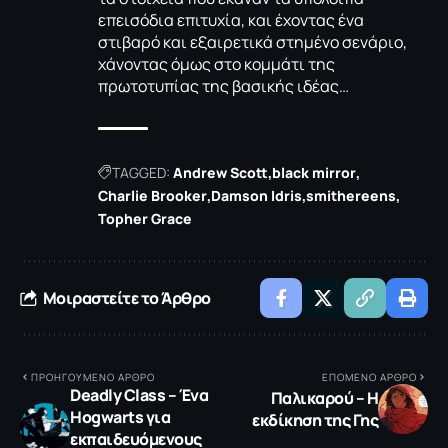
επεισόδια επιτυχία, και έχοντας ένα
στιβαρό και εξαιρετικά στημένο σενάριο,
χάνοντας όμως στο κομμάτι της
πρωτοτυπίας της βασικής ιδέας…
TAGGED:
Andrew Scott
black mirror
Charlie Brooker
Damson Idris
smithereens
Topher Grace
Μοιραστείτε το Άρθρο
ΠΡΟΗΓΟΥΜΕΝΟ ΑΡΘΡΟ
ΕΠΟΜΕΝΟ ΑΡΘΡΟ
Deadly Class – Ένα
Παλικαρού – Η
Hogwarts για
εκδίκηση της Γης
εκπαιδευόμενους