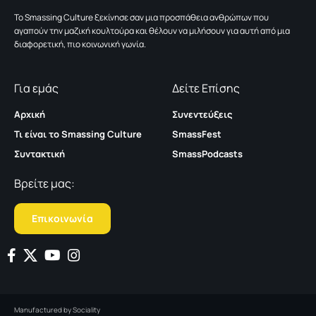
To Smassing Culture ξεκίνησε σαν μια προσπάθεια ανθρώπων που
αγαπούν την μαζική κουλτούρα και θέλουν να μιλήσουν για αυτή από μια
διαφορετική, πιο κοινωνική γωνία.
Για εμάς
Δείτε Επίσης
Αρχική
Συνεντεύξεις
Τι είναι το Smassing Culture
SmassFest
Συντακτική
SmassPodcasts
Βρείτε μας:
Επικοινωνία
Manufactured by
Sociality