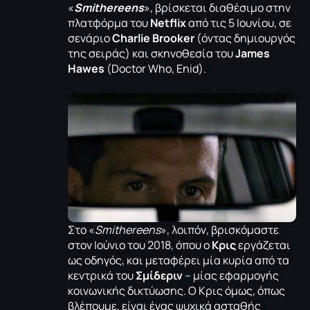
«
Smithereens
», βρίσκεται διαθέσιμο στην
πλατφόρμα του
Netflix
από τις 5 Ιουνίου, σε
σενάριο
Charlie Brooker
(όντας δημιουργός
της σειράς) και σκηνοθεσία του
James
Hawes
(Doctor Who, Enid).
Στο «
Smithereens
», λοιπόν, βρισκόμαστε
στον Ιούνιο του 2018, όπου ο
Κρις
εργάζεται
ως οδηγός, και μεταφέρει μία κυρία από τα
κεντρικά του
Σμίδεριν
– μίας εφαρμογής
κοινωνικής δικτύωσης. Ο Κρις όμως, όπως
βλέπουμε, είναι ένας ψυχικά ασταθής