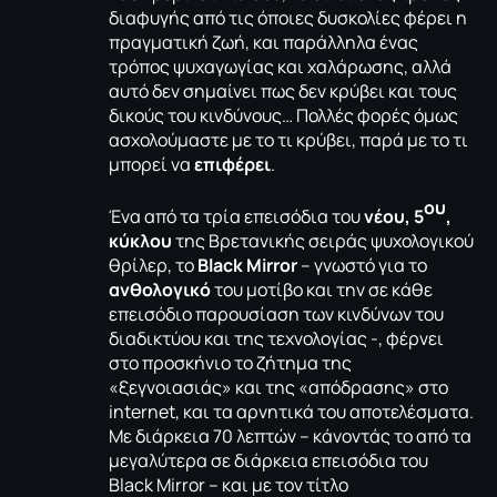
διαφυγής από τις όποιες δυσκολίες φέρει η
πραγματική ζωή, και παράλληλα ένας
τρόπος ψυχαγωγίας και χαλάρωσης, αλλά
αυτό δεν σημαίνει πως δεν κρύβει και τους
δικούς του κινδύνους… Πολλές φορές όμως
ασχολούμαστε με το τι κρύβει, παρά με το τι
μπορεί να
επιφέρει
.
ου
Ένα από τα τρία επεισόδια του
νέου, 5
,
κύκλου
της Βρετανικής σειράς ψυχολογικού
θρίλερ, το
Black Mirror
– γνωστό για το
ανθολογικό
του μοτίβο και την σε κάθε
επεισόδιο παρουσίαση των κινδύνων του
διαδικτύου και της τεχνολογίας -, φέρνει
στο προσκήνιο το ζήτημα της
«ξεγνοιασιάς» και της «απόδρασης» στο
internet, και τα αρνητικά του αποτελέσματα.
Με διάρκεια 70 λεπτών – κάνοντάς το από τα
μεγαλύτερα σε διάρκεια επεισόδια του
Black Mirror – και με τον τίτλο