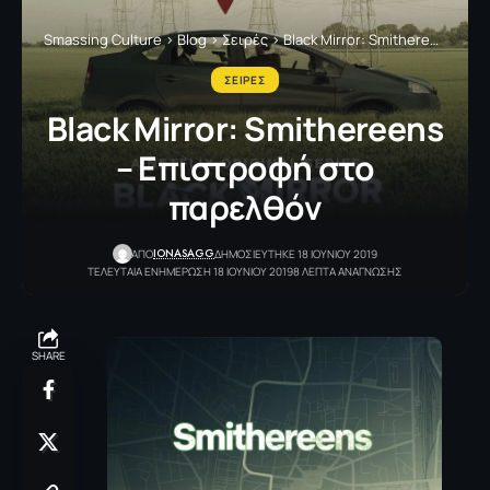
Smassing Culture
>
Blog
>
Σειρές
>
Black Mirror: Smithereens – Επιστροφή στο παρελθόν
ΣΕΙΡΕΣ
Black Mirror: Smithereens
– Επιστροφή στο
παρελθόν
IONASAGG
ΑΠΟ
ΔΗΜΟΣΙΕΥΤΗΚΕ 18 ΙΟΥΝΙΟΥ 2019
ΤΕΛΕΥΤΑΙΑ ΕΝΗΜΕΡΩΣΗ 18 ΙΟΥΝΙΟΥ 2019
8 ΛΕΠΤΑ ΑΝΑΓΝΩΣΗΣ
SHARE