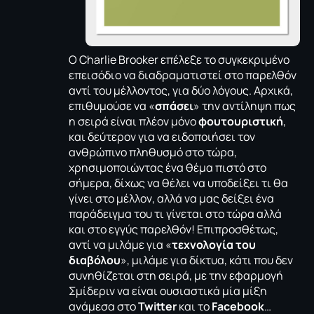
Ο Charlie Brooker επέλεξε το συγκεκριμένο
επεισόδιο να διαδραματιστεί στο παρελθόν
αντί του μέλλοντος, για δύο λόγους. Αρχικά,
επιθυμούσε να «
σπάσει
» την αντίληψη πως
η σειρά είναι πλέον μόνο
φουτουριστική
,
και δεύτερον για να ειδοποιήσει τον
ανθρώπινο πληθυσμό στο τώρα,
χρησιμοποιώντας ένα θέμα πιστό στο
σήμερα, δίχως να θέλει να υποδείξει τι θα
γίνει στο μέλλον, αλλά να μας δείξει ένα
παράδειγμα του τι γίνεται στο τώρα αλλά
και στο εγγύς παρελθόν! Επιπροσθέτως,
αντί να μιλάμε για «
τεχνολογία του
διαβόλου
», μιλάμε για δίκτυα, κάτι που δεν
συνηθίζεται στη σειρά, με την εφαρμογή
Σμίδεριν να είναι ουσιαστικά μία μίξη
ανάμεσα στο
Twitter
και το
Facebook
…