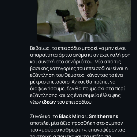
Βεβαίως, το επεισόδιο μπορεί να μην είναι
απαραίτητα άρτιο ακόμα κι αν έχει καλή ροή
και συνοχή στο σενάριό του. Μία από τις
βασικής κατηγορίες του επεισοδίου είναι η
εξάντληση του θέματος, κάνοντας το ένα
μέτριο επεισόδιο. Αν και θα πρέπει να
διαφωνήσουμε, δεν θα πούμε όχι στα περί
εξάντλησης και ως ένα σημείο έλλειψης
νέων
ιδεών
του επεισοδίου.
Συνολικά, το
Black Mirror: Smitherrens
αποτελεί μία άξια προσθήκη στο σύμπαν
του «μαύρου καθρέφτη», επαναφέροντας
τα στοιχεία που έκαναν τα υπόλοιπα