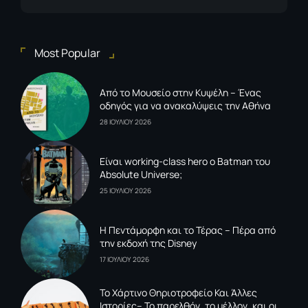
Most Popular
Από το Μουσείο στην Κυψέλη – Ένας
οδηγός για να ανακαλύψεις την Αθήνα
28 ΙΟΥΛΙΟΥ 2026
Είναι working-class hero ο Batman του
Absolute Universe;
25 ΙΟΥΛΙΟΥ 2026
Η Πεντάμορφη και το Τέρας – Πέρα από
την εκδοχή της Disney
17 ΙΟΥΛΙΟΥ 2026
To Xάρτινο Θηριοτροφείο Και Άλλες
Ιστορίες– Το παρελθόν, το μέλλον, και οι