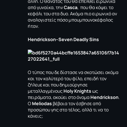
άλλη. Ο θάνατός του θα επέλθει ειρωνικά
από γυναίκα, την
Casca
, που θα κόψει το
κεφάλι του στα δυο. Ακόμα πιο ειρωνικό αν
αναλογιστείς πόσο μπουμπουνοκέφαλος
ήταν.
Hendrickson
–
Seven
Deadly
Sins
Ο τύπος που δε δίστασε να σκοτώσει ακόμα
και τον καλύτερό του φίλο, επειδή τον
ζήλευε και που δημιούργησε
μεταλλαγμένους
Holy Knights
ως
πειράματα, ακούει στο όνομα
Hendrickson
.
O
Meliodas
βέβαια τον έσβησε από
προσώπου γης στο τέλος, αλλά τι να το
κάνεις;