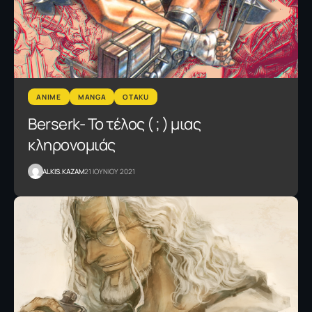
ANIME
MANGA
OTAKU
Berserk- Το τέλος ( ; ) μιας
κληρονομιάς
ALKIS.KAZAM
21 ΙΟΥΝΙΟΥ 2021