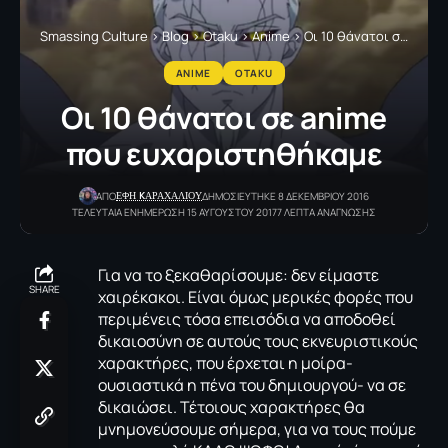
Smassing Culture
>
Blog
>
Otaku
>
Anime
>
Οι 10 θάνατοι σε anime που ευχαριστηθήκαμε
ANIME
OTAKU
Οι 10 θάνατοι σε anime
που ευχαριστηθήκαμε
ΕΦΗ KΑΡΑΧΑΛΙΟΥ
ΑΠΟ
ΔΗΜΟΣΙΕΥΤΗΚΕ 8 ΔΕΚΕΜΒΡΙΟΥ 2016
ΤΕΛΕΥΤΑΙΑ ΕΝΗΜΕΡΩΣΗ 15 ΑΥΓΟΥΣΤΟΥ 2017
7 ΛΕΠΤΑ ΑΝΑΓΝΩΣΗΣ
Για να το ξεκαθαρίσουμε: δεν είμαστε
SHARE
χαιρέκακοι. Είναι όμως μερικές φορές που
περιμένεις τόσα επεισόδια να αποδοθεί
δικαιοσύνη σε αυτούς τους εκνευριστικούς
χαρακτήρες, που έρχεται η μοίρα-
ουσιαστικά η πένα του δημιουργού- να σε
δικαιώσει. Τέτοιους χαρακτήρες θα
μνημονεύσουμε σήμερα, για να τους πούμε