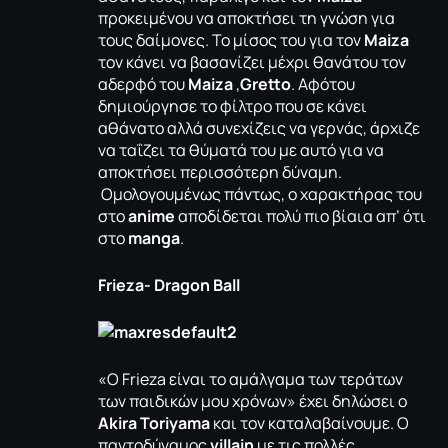
προκειμένου να αποκτήσει τη γνώση για
τους δαίμονες. Το μίσος του για τον
Maiza
τον κάνει να βασανίζει μέχρι θανάτου τον
αδερφό του
Maiza
,
Gretto
. Αφότου
δημιούργησε το φίλτρο που σε κάνει
αθάνατο αλλά συνεχίζεις να γερνάς, άρχιζε
να ταΐζει τα θύματά του με αυτό για να
αποκτήσει περισσότερη δύναμη.
Ομολογουμένως πάντως, ο χαρακτήρας του
στο
anime
αποδίδεται πολύ πιο βίαια απ’ ότι
στο
manga
.
Frieza- Dragon Ball
«O Frieza είναι το αμάλγαμα των τεράτων
των παιδικών μου χρόνων» έχει δηλώσει ο
Akira Toriyama
και τον καταλαβαίνουμε. Ο
παντοδύναμος
villain
με τις πολλές