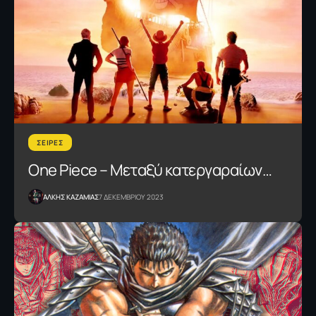
ΣΕΙΡΕΣ
One Piece – Μεταξύ κατεργαραίων…
ΑΛΚΗΣ ΚΑΖΑΜΙΑΣ
7 ΔΕΚΕΜΒΡΙΟΥ 2023