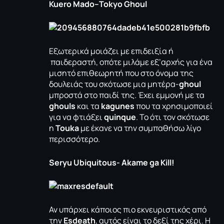
Kuero
Mado
–
Tokyo
Ghoul
Εξωτερικά μοιάζει με επιδειξία ή
παιδεραστή, οπότε μιλάμε εξ’αρχής για ένα
μισητό επιθεωρητή που στο όνομα της
δουλειάς του σκότωσε μια μητέρα-
ghoul
μπροστά στο παιδί της. Έχει εμμονή με τα
ghouls
και τα
kagunes
που τα χρησιμοποιεί
για να φτιάξει
quinque
. Το ότι τον σκότωσε
η
Touka
με έκανε να την συμπαθήσω λίγο
περισσότερο.
Seryu Ubiquitous- Akame ga Kill!
Αν υπάρχει κάποιος πιο εκνευριστικός από
την
Esdeath
, αυτός είναι το δεξί της χέρι. Η