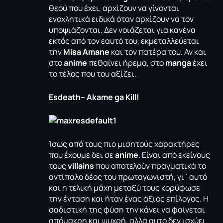
θεού που έχει, αρχίζουν να γίνονται
ενοχλητικά ειδικά όταν αρχίζουν να τον
υποψιάζονται. Δεν νοιάζεται για κανένα
εκτός από τον εαυτό του, εκμεταλλεύεται
την
Misa Amane
και τον πατέρα του. Αν και
στο
anime
πεθαίνει ήρεμα, στο
manga
έχει
το τέλος που του αξίζει.
Esdeath
–
Akame
ga
Kill
!
Ίσως από τους πιο μισητούς χαρακτήρες
που έχουμε δει σε
anime
. Είναι από εκείνους
τους
villains
που αποτελούν πραγματικά το
αντίπαλο δέος του πρωταγωνιστή, γι΄αυτό
και η τελική μάχη μεταξύ τους κορύφωσε
την ένταση και ήταν ένας άξιος επίλογος. Η
σαδιστική της φύση την κάνει να φαίνεται
απόμακρη και ψυχρή, αλλά αυτό δεν ισχύει