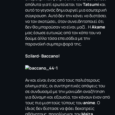
απόλυτα γιατί ερωτεύεται τον
Tatsumi
και
αυτό το γεγονός δημιουργεί μια εσωτερική
σύγκρουση. Αυτό δεν την κάνει να διστάσει
να τον σκοτώσει, όταν συνειδητοποιεί ότι
δεν θα μπορούσαν να είναι μαζί . Η
Akame
μας έσωσε ευτυχώς από τον κόπο του να
δούμε άλλα τόσα επεισόδια με την
παρανοϊκή συμπεριφορά της.
Szilard- Baccano!
Αν και είναι ένας από τους παλιότερους
αλχημιστές, οι συντηρητικές απόψεις του
σε συνδυασμό με την μανιώδη αναζήτηση
για δύναμη και εξουσία, τον κάνουν έναν από
τους πιο μισητούς τύπους του
anime
. Ο
ίδιος δεν δίστασε να φάει δεκατρείς
αθάνατους, παραλίγο και τον
Maiza