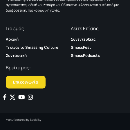
αγαπούν την μαζική κουλτούρα και θέλουν να μιλήσουν για αυτή από μια
διαφορετική, πιο κοινωνική γωνία.
Για εμάς
Δείτε Επίσης
Αρχική
Συνεντεύξεις
Τι είναι το Smassing Culture
SmassFest
Συντακτική
SmassPodcasts
Βρείτε μας:
Επικοινωνία
Manufactured by
Sociality