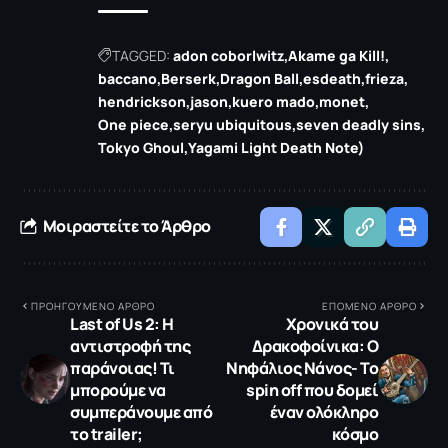
TAGGED:
adon coborlwitz
Akame ga Kill!
baccano
Berserk
Dragon Ball
esdeath
frieza
hendrickson
jason
kuero mado
monet
One piece
seryu ubiquitous
seven deadly sins
Tokyo Ghoul
Yagami Light Death Note)
Μοιραστείτε το Άρθρο
ΠΡΟΗΓΟΥΜΕΝΟ ΑΡΘΡΟ
ΕΠΟΜΕΝΟ ΑΡΘΡΟ
Last of Us 2: H
Χρονικά του
αντιστροφή της
Δρακοφοίνικα: Ο
παράνοιας! Τι
Νηφάλιος Νάνος- Το
μπορούμε να
spin off που δομεί
συμπεράνουμε από
έναν ολόκληρο
το trailer;
κόσμο