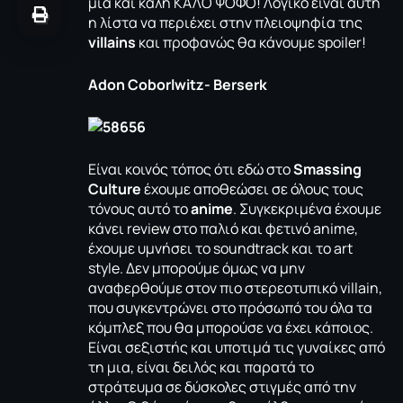
μια και καλή ΚΑΛΟ ΨΟΦΟ! Λογικό είναι αυτή
η λίστα να περιέχει στην πλειοψηφία της
villains
και προφανώς θα κάνουμε spoiler!
Adon Coborlwitz- Berserk
Είναι κοινός τόπος ότι εδώ στο
Smassing
Culture
έχουμε αποθεώσει σε όλους τους
τόνους αυτό το
anime
. Συγκεκριμένα έχουμε
κάνει review στο
παλιό
και
φετινό anime
,
έχουμε υμνήσει το
soundtrack
και το
art
style
. Δεν μπορούμε όμως να μην
αναφερθούμε στον πιο στερεοτυπικό villain,
που συγκεντρώνει στο πρόσωπό του όλα τα
κόμπλεξ που θα μπορούσε να έχει κάποιος.
Είναι σεξιστής και υποτιμά τις γυναίκες από
τη μια, είναι δειλός και παρατά το
στράτευμα σε δύσκολες στιγμές από την