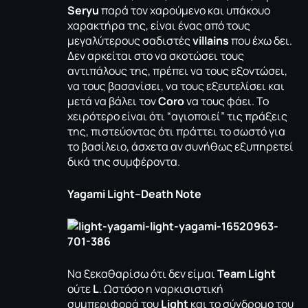
Seryu
παρά τον χαρούμενο και υπάκουο
χαρακτήρα της, είναι ένας από τους
μεγαλύτερους σαδιστές
villains
που έχω δει.
Δεν αρκείται στο να σκοτώσει τους
αντιπάλους της, πρέπει να τους εξοντώσει,
να τους βασανίσει, να τους εξευτελίσει και
μετά να βάλει τον
Coro
να τους φάει. Το
χειρότερο είναι ότι “αγιοποιεί” τις πράξεις
της, πιστεύοντας ότι πράττει το σωστό για
το βασίλειο, άσχετα αν συνήθως εξυπηρετεί
δικά της συμφέροντα.
Yagami
Light
–
Death
Note
Να ξεκαθαρίσω ότι δεν είμαι
Team Light
ούτε
L
. Ωστόσο η ναρκισιστική
συμπεριφορά του
Light
και το σύνδρομο του