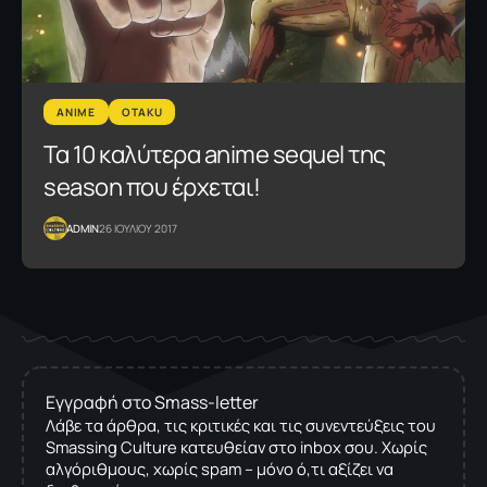
ANIME
OTAKU
Τα 10 καλύτερα anime sequel της
season που έρχεται!
ADMIN
26 ΙΟΥΛΙΟΥ 2017
Εγγραφή στο Smass-letter
Λάβε τα άρθρα, τις κριτικές και τις συνεντεύξεις του
Smassing Culture κατευθείαν στο inbox σου. Χωρίς
αλγόριθμους, χωρίς spam – μόνο ό,τι αξίζει να