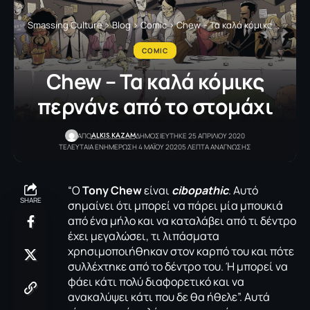
Smassing Culture
>
Blog
>
Comic
>
Chew – Τα καλά κόμικς περνάνε από το στομάχι
COMIC
Chew – Τα καλά κόμικς
περνάνε από το στομάχι
ALKIS.KAZAM
ΑΠΟ
ΔΗΜΟΣΙΕΥΤΗΚΕ 25 ΑΠΡΙΛΙΟΥ 2020
ΤΕΛΕΥΤΑΙΑ ΕΝΗΜΕΡΩΣΗ 4 ΜΑΪΟΥ 2020
5 ΛΕΠΤΑ ΑΝΑΓΝΩΣΗΣ
“O
Tony Chew
είναι
cibopathic
. Αυτό
SHARE
σημαίνει ότι μπορεί να πάρει μία μπουκιά
από ένα μήλο και να καταλάβει από τι δέντρο
έχει μεγαλώσει, τι λιπάσματα
χρησιμοποιήθηκαν στον καρπό του και πότε
συλλέχτηκε από το δέντρο του. Ή μπορεί να
φάει κάτι πολύ διαφορετικό και να
ανακαλύψει κάτι που δε θα ήθελε”. Αυτά