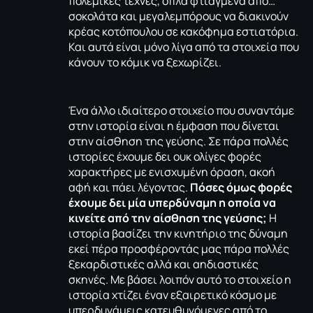
πολεμικές τέχνες, όπλα φτιαγμένα από…
σοκολάτα και μεγαλεμπόρους να διακινούν
κρέας κοτόπουλου σε κακόφημα εστιατόρια.
Και αυτά είναι μόνο λίγα από τα στοιχεία που
κάνουν το κόμικ να ξεχωρίζει.
Ένα άλλο ιδιαίτερο στοιχείο που συναντάμε
στην ιστορία είναι η έμφαση που δίνεται
στην αίσθηση της γεύσης. Σε πάρα πολλές
ιστορίες έχουμε δει ουκ ολίγες φορές
χαρακτήρες με ενισχυμένη όραση, ακοή
αφή και πάει λέγοντας.
Πόσες όμως φορές
έχουμε δει μία υπερδύναμη η οποία να
κινείτε από την αίσθηση της γεύσης;
Η
ιστορία βασίζει την κινητήριο της δύναμη
εκεί πέρα προσφέροντάς μας πάρα πολλές
ξεκαρδιστικές αλλά και αηδιαστικές
σκηνές. Με βάσει λοιπόν αυτό το στοιχείο η
ιστορία χτίζει έναν εξαιρετικό κόσμο με
υπερδυνάμεις κατευθυνόμενες από το