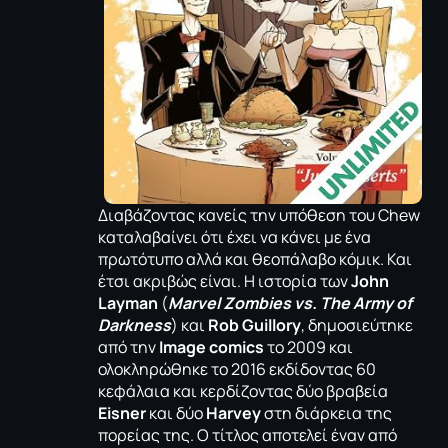
Διαβάζοντας κανείς την υπόθεση του Chew
καταλαβαίνει ότι έχει να κάνει με ένα
πρωτότυπο αλλά και θεοπάλαβο κόμικ. Και
έτσι ακριβώς είναι. Η ιστορία των
John
Layman
(
Marvel Zombies vs. The Army of
Darkness
) και
Rob Guillory
, δημοσιεύτηκε
από την
Image comics
το 2009 και
ολοκληρώθηκε το 2016 εκδίδοντας 60
κεφάλαια και κερδίζοντας δύο βραβεία
Eisner
και δύο
Harvey
στη διάρκεια της
πορείας της. Ο τίτλος αποτελεί έναν από