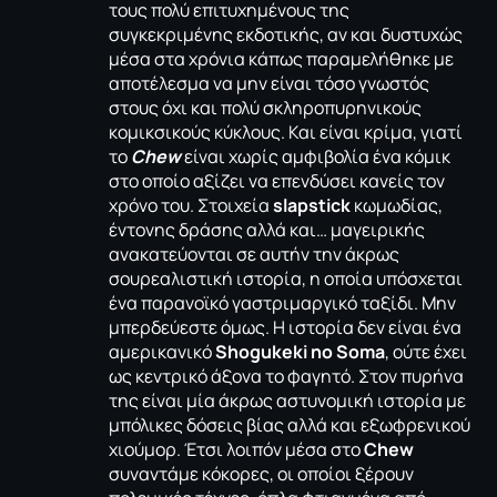
τους πολύ επιτυχημένους της
συγκεκριμένης εκδοτικής, αν και δυστυχώς
μέσα στα χρόνια κάπως παραμελήθηκε με
αποτέλεσμα να μην είναι τόσο γνωστός
στους όχι και πολύ σκληροπυρηνικούς
κομικσικούς κύκλους. Και είναι κρίμα, γιατί
το
Chew
είναι χωρίς αμφιβολία ένα κόμικ
στο οποίο αξίζει να επενδύσει κανείς τον
χρόνο του. Στοιχεία
slapstick
κωμωδίας,
έντονης δράσης αλλά και… μαγειρικής
ανακατεύονται σε αυτήν την άκρως
σουρεαλιστική ιστορία, η οποία υπόσχεται
ένα παρανοϊκό γαστριμαργικό ταξίδι. Μην
μπερδεύεστε όμως. Η ιστορία δεν είναι ένα
αμερικανικό
Shogukeki no Soma
, ούτε έχει
ως κεντρικό άξονα το φαγητό. Στον πυρήνα
της είναι μία άκρως αστυνομική ιστορία με
μπόλικες δόσεις βίας αλλά και εξωφρενικού
χιούμορ. Έτσι λοιπόν μέσα στο
Chew
συναντάμε κόκορες, οι οποίοι ξέρουν