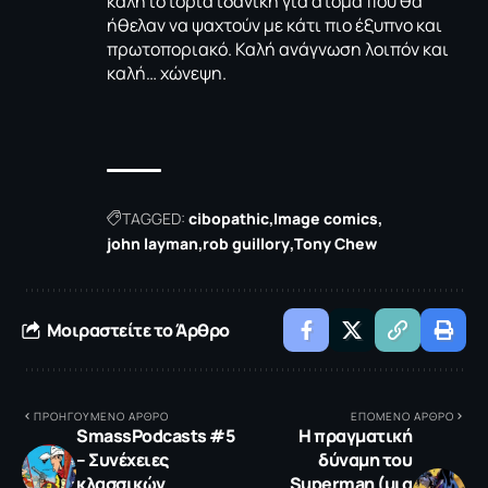
καλή ιστορία ιδανική για άτομα που θα
ήθελαν να ψαχτούν με κάτι πιο έξυπνο και
πρωτοποριακό. Καλή ανάγνωση λοιπόν και
καλή… χώνεψη.
TAGGED:
cibopathic
Image comics
john layman
rob guillory
Tony Chew
Μοιραστείτε το Άρθρο
ΠΡΟΗΓΟΥΜΕΝΟ ΑΡΘΡΟ
ΕΠΟΜΕΝΟ ΑΡΘΡΟ
SmassPodcasts #5
Η πραγματική
– Συνέχειες
δύναμη του
κλασσικών
Superman (μια