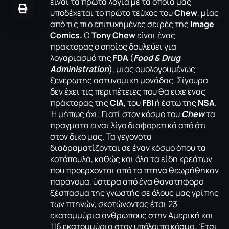
είναι τα πρώτα λόγια με τα οποία μας
υποδέχεται το πρώτο τεύχος του
Chew
, μίας
από τις πιο επιτυχημένες σειρές της
Image
Comics.
Ο
Tony Chew
είναι ένας
πράκτορας ο οποίος δουλεύει για
λογαριασμό της
FDA
(
Food & Drug
Administration
), μιας ομολογουμένως
ξενέρωτης αστυνομική μονάδας. Σίγουρα
δεν έχει τις περιπέτειες που θα είχε ένας
πράκτορας της
CIA
, του
FBI
ή έστω της
NSA
.
Ή μήπως όχι; Γιατί στον κόσμο του
Chew
τα
πράγματα είναι λίγο διαφορετικά από ότι
στον δικό μας. Τα γεγονότα
διαδραματίζονται σε έναν κόσμο όπου τα
κοτόπουλα, καθώς και όλα τα είδη κρεάτων
που προέρχονται από τα πτηνά θεωρήθηκαν
παράνομα, ύστερα από ένα θανατηφόρο
ξέσπασμα της γνωστής σε όλους μας γρίπης
των πτηνών, σκοτώνοντας έτσι 23
εκατομμύρια ανθρώπους στην Αμερική και
116 εκατομμύρια στον υπόλοιπο κόσμο . Έτσι