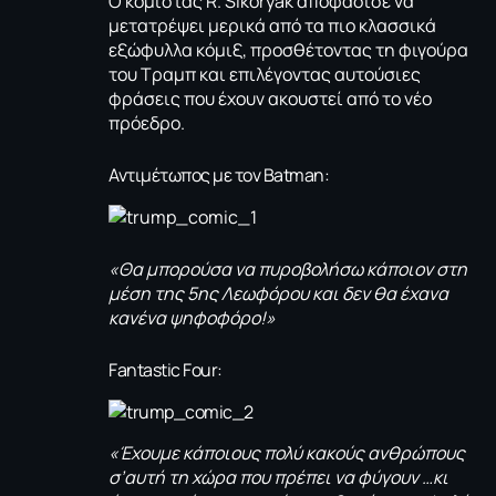
Ο κομίστας
R. Sikoryak
αποφάσισε να
μετατρέψει μερικά από τα πιο κλασσικά
εξώφυλλα κόμιξ, προσθέτοντας τη φιγούρα
του Τραμπ και επιλέγοντας αυτούσιες
φράσεις που έχουν ακουστεί από το νέο
πρόεδρο.
Αντιμέτωπος με τον Batman:
«Θα μπορούσα να πυροβολήσω κάποιον στη
μέση της 5ης Λεωφόρου και δεν θα έχανα
κανένα ψηφοφόρο!»
Fantastic Four:
«Έχουμε κάποιους πολύ κακούς ανθρώπους
σ’αυτή τη χώρα που πρέπει να φύγουν …κι