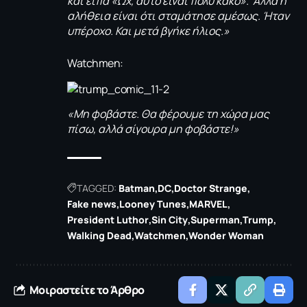
και είπα «Ωχ, αυτό είναι πολύ κακό». Αλλά η
αλήθεια είναι ότι σταμάτησε αμέσως. Ήταν
υπέροχο. Και μετά βγήκε ήλιος.»
Watchmen:
«Μη φοβάστε. Θα φέρουμε τη χώρα μας
πίσω, αλλά σίγουρα μη φοβάστε!»
TAGGED:
Batman
DC
Doctor Strange
Fake news
Looney Tunes
MARVEL
President Luthor
Sin City
Superman
Trump
Walking Dead
Watchmen
Wonder Woman
Μοιραστείτε το Άρθρο