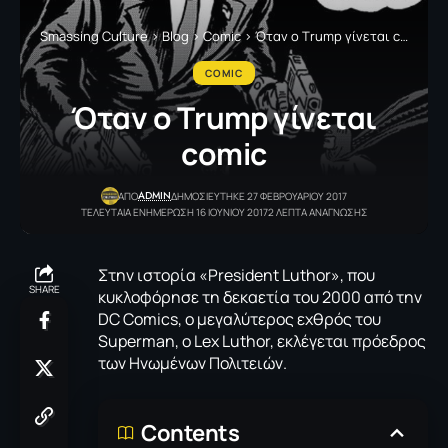
Smassing Culture
>
Blog
>
Comic
>
Όταν ο Τrump γίνεται comic
COMIC
Όταν ο Τrump γίνεται
comic
ADMIN
ΑΠΟ
ΔΗΜΟΣΙΕΥΤΗΚΕ 27 ΦΕΒΡΟΥΑΡΙΟΥ 2017
ΤΕΛΕΥΤΑΙΑ ΕΝΗΜΕΡΩΣΗ 16 ΙΟΥΝΙΟΥ 2017
2 ΛΕΠΤΑ ΑΝΑΓΝΩΣΗΣ
Στην ιστορία «President Luthor», που
SHARE
κυκλοφόρησε τη δεκαετία του 2000 από την
DC Comics, ο μεγαλύτερος εχθρός του
Superman, o Lex Luthor, εκλέγεται πρόεδρος
των Ηνωμένων Πολιτειών.
Contents