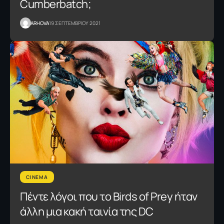
Cumberbatch;
ARHOVA
19 ΣΕΠΤΕΜΒΡΙΟΥ 2021
CINEMA
Πέντε λόγοι που το Birds of Prey ήταν
άλλη μια κακή ταινία της DC