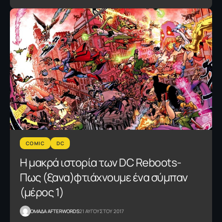
COMIC
DC
Η μακρά ιστορία των DC Reboots-
Πως (ξανα)φτιάχνουμε ένα σύμπαν
(μέρος 1)
OΜΑΔΑ AFTERWORDS
21 ΑΥΓΟΥΣΤΟΥ 2017