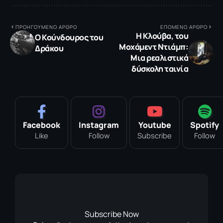
ΠΡΟΗΓΟΥΜΕΝΟ ΑΡΘΡΟ
ΕΠΟΜΕΝΟ ΑΡΘΡΟ
Η Κλούβα, του
Ο Κούνδουρος του
Μοχάμεντ Ντιάμπ:
Δράκου
Μια ρεαλιστικά
δύσκολη ταινία
Facebook
Instagram
Youtube
Spotify
Like
Follow
Subscribe
Follow
Subscribe Now