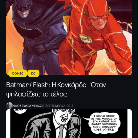
COMIC
DC
Batman/ Flash: Η Κονκάρδα- Όταν
ψηλαφίζεις το τέλος
NΙΚΟΣ ΓΙΑΚΟΥΜΕΛΟΣ
17 ΣΕΠΤΕΜΒΡΙΟΥ 2018