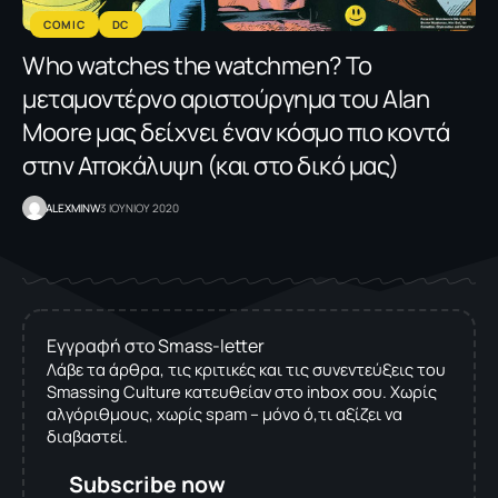
COMIC
DC
Who watches the watchmen? Το
μεταμοντέρνο αριστούργημα του Alan
Moore μας δείχνει έναν κόσμο πιο κοντά
στην Αποκάλυψη (και στο δικό μας)
ALEXMINW
3 ΙΟΥΝΙΟΥ 2020
Εγγραφή στο Smass-letter
Λάβε τα άρθρα, τις κριτικές και τις συνεντεύξεις του
Smassing Culture κατευθείαν στο inbox σου. Χωρίς
αλγόριθμους, χωρίς spam – μόνο ό,τι αξίζει να
διαβαστεί.
Subscribe now