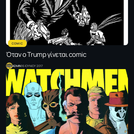
COMIC
Όταν ο Τrump γίνεται comic
ADMIN
16 ΙΟΥΝΙΟΥ 2017