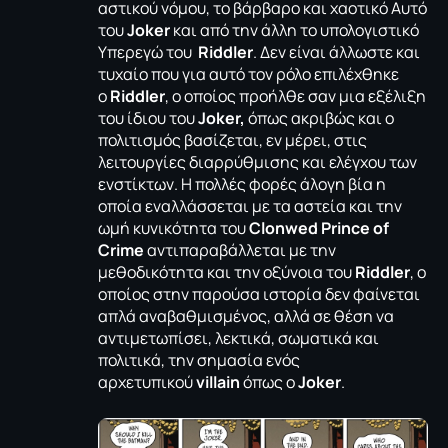
αστικού νόμου, το βάρβαρο και χαοτικό Αυτό
του
Joker
και από την άλλη το υπολογιστικό
Υπερεγώ του
Riddler
. Δεν είναι άλλωστε και
τυχαίο που για αυτό τον ρόλο επιλέχθηκε
ο
Riddler
, ο οποίος προήλθε σαν μια εξέλιξη
του ίδιου του
Joker,
όπως ακριβώς και ο
πολιτισμός βασίζεται, εν μέρει, στις
λειτουργίες διαρρύθμισης και ελέγχου των
ενστίκτων. Η πολλές φορές άλογη βία η
οποία εναλλάσσεται με τα αστεία και την
ωμή κυνικότητα του
Clonwed Prince of
Crime
αντιπαραβάλλεται με την
μεθοδικότητα και την οξύνοια του
Riddler
, ο
οποίος στην παρούσα ιστορία δεν φαίνεται
απλά αναβαθμισμένος, αλλά σε θέση να
αντιμετωπίσει, λεκτικά, σωματικά και
πολιτικά, την σημασία ενός
αρχετυπικού
villain
όπως ο
Joker
.