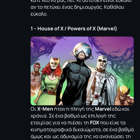
κάτι νέο να μας πει. Κι αυτό δεν είναι εύκολο
αν το πετύχει ένας δημιουργός. Καθόλου
εύκολο.
1 – House of X / Powers of X (Marvel)
Οι
X-Men
ήταν η πληγή της
Marvel
εδώ και
χρόνια. Σε ένα βαθμό ως επιλογή της
εταιρίας για να πιέσει τη
FOX
που είχε τα
κινηματογραφικά δικαιώματα, σε ένα βαθμό
όμως και ως αδυναμία της να ανανεώσει τη