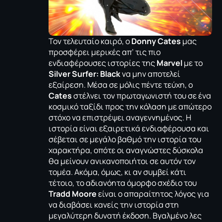
Τον τελευταίο καιρό, ο
Donny Cates
μας
προσφέρει μερικές απ’ τις πιο
ενδιαφέρουσες ιστορίες της
Marvel
με το
Silver Surfer: Black
να μην αποτελεί
εξαίρεση. Μέσα σε μόλις πέντε τεύχη, ο
Cates
στέλνει τον πρωταγωνιστή του σε ένα
κοσμικό ταξίδι προς την κόλαση με απώτερο
στόχο να επιστρέψει αναγεννημένος. Η
ιστορία είναι εξαιρετικά ενδιαφέρουσα και
σέβεται σε μεγάλο βαθμό την ιστορία του
χαρακτήρα, οπότε οι αναγνώστες δύσκολα
θα μείνουν ανικανοποιήτοι σε αυτόν τον
τομέα. Ακόμα, όμως, κι αν συμβεί κάτι
τέτοιο, το αδιανόητα όμορφο σχέδιο του
Tradd Moore
είναι ο απαραίτητος λόγος για
να διαβάσει κανείς την ιστορία στη
μεγαλύτερη δυνατή έκδοση. Βγαλμένο λες