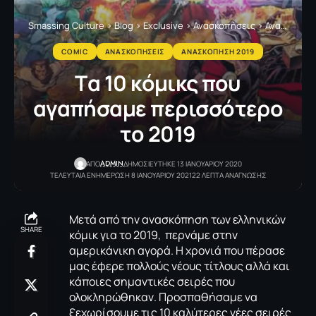
Smassing Culture
>
Blog
>
Exclusive
>
Ανασκοπήσεις
>
Ανασκόπηση 2019
COMIC
ΑΝΑΣΚΟΠΗΣΕΙΣ
ΑΝΑΣΚΟΠΗΣΗ 2019
Tα 10 κόμικς που
αγαπήσαμε περισσότερο
το 2019
ADMIN
ΑΠΟ
ΔΗΜΟΣΙΕΥΤΗΚΕ 13 ΙΑΝΟΥΑΡΙΟΥ 2020
ΤΕΛΕΥΤΑΙΑ ΕΝΗΜΕΡΩΣΗ 8 ΙΑΝΟΥΑΡΙΟΥ 2021
22 ΛΕΠΤΑ ΑΝΑΓΝΩΣΗΣ
Μετά από την
ανασκόπηση
των ελληνικών
SHARE
κόμικ για το 2019, περνάμε στην
αμερικάνικη αγορά. Η χρονιά που πέρασε
μας έφερε πολλούς νέους τίτλους αλλά και
κάποιες σημαντικές σειρές που
ολοκληρώθηκαν. Προσπαθήσαμε να
ξεχωρίσουμε τις 10 καλύτερες νέες σειρές