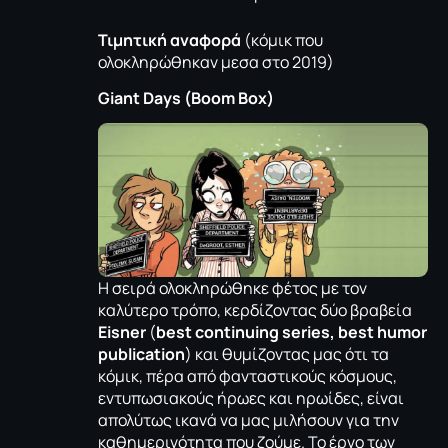
Τιμητική αναφορά
(κόμικ που
ολοκληρώθηκαν μεσα στο 2019)
Giant
Days
(
Boom
Box
)
Η σειρά ολοκληρώθηκε φέτος με τον
καλύτερο τρόπο, κερδίζοντας δύο βραβεία
Eisner
(
best continuing series, best humor
publication
) και θυμίζοντας μας ότι τα
κόμικ, πέρα από φανταστικούς κόσμους,
εντυπωσιακούς ήρωες και ηρωίδες, είναι
απολύτως ικανά να μας μιλήσουν για την
καθημερινότητα που ζούμε. Το έργο των