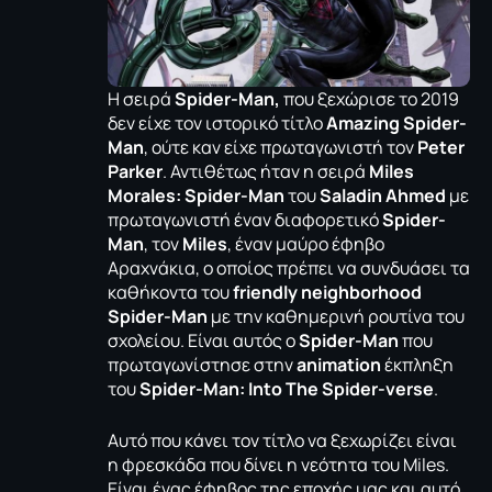
Η σειρά
Spider-Man,
που ξεχώρισε το 2019
δεν είχε τον ιστορικό τίτλο
Amazing Spider-
Man
, ούτε καν είχε πρωταγωνιστή τον
Peter
Parker
. Αντιθέτως ήταν η σειρά
Miles
Morales: Spider-Man
του
Saladin Ahmed
με
πρωταγωνιστή έναν διαφορετικό
Spider-
Man
, τον
Miles
, έναν μαύρο έφηβο
Αραχνάκια, ο οποίος πρέπει να συνδυάσει τα
καθήκοντα του
friendly neighborhood
Spider-Man
με την καθημερινή ρουτίνα του
σχολείου. Είναι αυτός ο
Spider-Man
που
πρωταγωνίστησε στην
animation
έκπληξη
του
Spider-Man: Into The Spider-verse
.
Αυτό που κάνει τον τίτλο να ξεχωρίζει είναι
η φρεσκάδα που δίνει η νεότητα του Miles.
Είναι ένας έφηβος της εποχής μας και αυτό