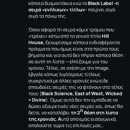
κάποια διαμαντάκια ενώ το
Black Label -η
σειρά «ενήλικων» τίτλων-
παίρνει σιγά
σιγά τα πάνω της.
Όσον αφορά τη σειρά κόμικ τρόμου που
«τρέχει» κάτω από το γενικό τίτλο
Hill
House,
ξεχωρίσαμε κάποια ενδιαφέροντα
πράγματα που όμως είναι στα πρώτα τους
βήματα και για αυτό δεν πήραν κάποια θέση
σε αυτή τη λίστα — ελπίζουμε για του
χρόνου. Τέλος, σε σχέση με την Image,
έβγαλε κάπως λιγότερους τίτλους
συγκριτικά με άλλες χρονιές ενώ είδε
σπουδαίες σειρές της να φτάνουν στο τέλος
τους (
Black Science, East of West, Wicked
+ Divine
). Όμως αυτό δεν την εμπόδισε να
δώσει εξαιρετικές νέες σειρές και, όπως θα
η
δείτε, να καταλάβει
τη 2
θέση στη λίστα
της χρονιάς. Α
υτά από εμάς εισαγωγικά,
απολαύστε τώρα τις επιλογές μας…