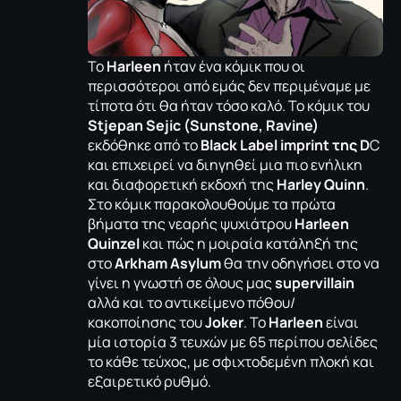
Το
Harleen
ήταν ένα κόμικ που οι
περισσότεροι από εμάς δεν περιμέναμε με
τίποτα ότι θα ήταν τόσο καλό. Το κόμικ του
Stjepan Sejic (Sunstone, Ravine)
εκδόθηκε από το
Black Label imprint της D
C
και επιχειρεί να διηγηθεί μια πιο ενήλικη
και διαφορετική εκδοχή της
Harley Quinn
.
Στο κόμικ παρακολουθούμε τα πρώτα
βήματα της νεαρής ψυχιάτρου
Harleen
Quinzel
και πώς η μοιραία κατάληξή της
στο
Arkham Asylum
θα την οδηγήσει στο να
γίνει η γνωστή σε όλους μας
supervillain
αλλά και το αντικείμενο πόθου/
κακοποίησης του
Joker
. Το
Harleen
είναι
μία ιστορία 3 τευχών με 65 περίπου σελίδες
το κάθε τεύχος, με σφιχτοδεμένη πλοκή και
εξαιρετικό ρυθμό.