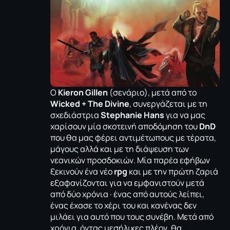
Ο
Kieron Gillen
(σενάριο), μετά από το
Wicked + The Divine
, συνεργάζεται με τη
σχεδιάστρια
Stephanie Hans
για να μας
χαρίσουν μία σκοτεινή αποδόμηση του
DnD
που θα μας φέρει αντιμέτωπους με τέρατα,
μάγους αλλά και με τη διάψευση των
νεανικών προσδοκιών. Μία παρέα εφήβων
ξεκινούν ένα νέο
rpg
και με την πρώτη ζαριά
εξαφανίζονται για να εμφανιστούν μετά
από δύο χρόνια · ένας από αυτούς λείπει,
ένας έχασε το χέρι του και κανένας δεν
μιλάει για αυτό που τους συνέβη. Μετά από
χρόνια, όντας μεσήλικες πλέον, θα