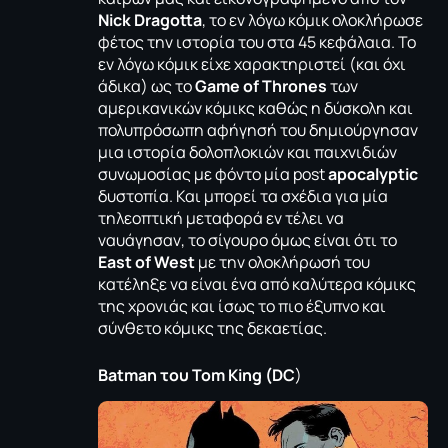
Nick Dragotta
, το εν λόγω κόμικ ολοκλήρωσε
φέτος την ιστορία του στα 45 κεφάλαια. Το
εν λόγω κόμικ είχε χαρακτηριστεί (και όχι
άδικα) ως το
Game of Thrones
των
αμερικανικών κόμικς καθώς η δύσκολη και
πολυπρόσωπη αφήγησή του δημιούργησαν
μια ιστορία δολοπλοκιών και παιχνιδιών
συνωμοσίας με φόντο μία post
apocalyptic
δυστοπία. Και μπορεί τα σχέδια για μία
τηλεοπτική μεταφορά εν τέλει να
ναυάγησαν, το σίγουρο όμως είναι ότι το
East of West
με την ολοκλήρωσή του
κατέληξε να είναι ένα από καλύτερα κόμικς
της χρονιάς και ίσως το πιο έξυπνο και
σύνθετο κόμικς της δεκαετίας.
Batman του Tom King (DC
)