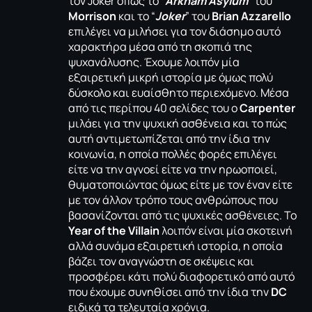
τον Joker όπως το “
Arkham Asylum
” του
Morrison
και το “
Joker
” του
Brian Azzarello
επιλέγει να μιλήσει για τον διάσημο αυτό
χαρακτήρα μέσα από τη σκοπιά της
ψυχανάλυσης. Έχουμε λοιπόν μία
εξαιρετική μικρή ιστορία με όμως πολύ
δύσκολο και ευαίσθητο περιεχόμενο. Μέσα
από τις περίπου 40 σελίδες του ο
Carpenter
μιλάει για την ψυχική ασθένεια και το πώς
αυτή αντιμετωπίζεται από την ίδια την
κοινωνία, η οποία πολλές φορές επιλέγει
είτε να την αγνοεί είτε να την ηρωοποιεί,
θυματοποιώντας όμως είτε με τον έναν είτε
με τον άλλον τρόπο τους ανθρώπους που
βασανίζονται από τις ψυχικές ασθένειες. Το
Year of the Villain
λοιπόν είναι μία σκοτεινή
αλλά συνάμα εξαιρετική ιστορία, η οποία
βάζει τον αναγνώστη σε σκέψεις και
προσφέρει κάτι πολύ διαφορετικό από αυτό
που έχουμε συνηθίσει από την ίδια την
DC
ειδικά τα τελευταία χρόνια.