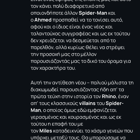
τον κάνει πολύ διαφορετικό από
οποιονδήποτε άλλον
Spider-Man
και
ο
Ahmed
προσπαθεί να το τονίσει αυτό,
αφού και ο ίδιος είναι ένας νέος και
ταλαντούχος συγγραφέας και ως εκ τούτου
δεν χρειάζεται να δεσμεύεται από το
παρελθόν, αλλά κυρίως θέλει να στρέψει
την προσοχή μας στο μέλλον
παρουσιάζοντάς μας το δικό του όραμα για
τον χαρακτήρα του.
Αυτή την αντίθεση νέου – παλιού μάλιστα τη
διακωμωδεί παρουσιάζοντας ήδη απ’ τα
πρώτα τεύχη στην ιστορία τον
Rhino
, έναν
απ’ τους κλασσικούς
villains
του
Spider-
Man
, ο οποίος όμως εδώ εμφανίζεται
γερασμένος και κουρασμένος και ως εκ
τούτου η επαφή του με
τον
Miles
καταδεικνύει το χάσμα γενεών που
υπάρχει μεταξύ τους. Θα μπορούσαμε να