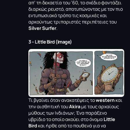
απ’ τη δεκαετία του ’60, το σχέδιο φαντάζει
διαρκώς ρευστό, αποτυπώνοντας με τον πιο
εντυπωσιακό τρόπο τις κοσμικές και
αρκούντως τριπαριστές περιπέτειες του
Silver Surfer
.
3 – Little Bird (Image)
Τι βγαίνει όταν ανακατέψεις το
western
και
την αισθητική του
Akira
με τους αρχαίους
μύθους των Ινδιάνων; Ένα παράξενο
υβρίδιο το οποίο ακούει στο όνομα
Little
Bird
και ήρθε από το πουθενά για να