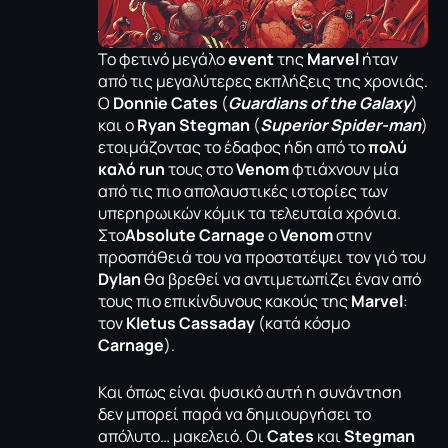
Το φετινό μεγάλο
event
της
Marvel
ήταν
από τις μεγαλύτερες εκπλήξεις της χρονιάς.
O
Donnie Cates
(
Guardians of the Galaxy
)
και ο
Ryan Stegman
(
Superior Spider-man
)
ετοιμάζοντας το έδαφος ήδη από το
πολύ
καλό run
τους στο
Venom
φτιάχνουν μία
από τις πιο απολαυστικές ιστορίες των
υπερηρωικών κόμικ τα τελευταία χρόνια.
Στο
Absolute Carnage
ο
Venom
στην
προσπάθειά του να προστατέψει τον γιό του
Dylan
θα βρεθεί να αντιμετωπίζει έναν από
τους πιο επικίνδυνους κακούς της
Marvel
:
τον
Kletus Cassaday
(κατά κόσμο
Carnage
).
Και όπως είναι φυσικό αυτή η συνάντηση
δεν μπορεί παρά να δημιουργήσει το
απόλυτο… μακελειό. Οι
Cates
και
Stegman