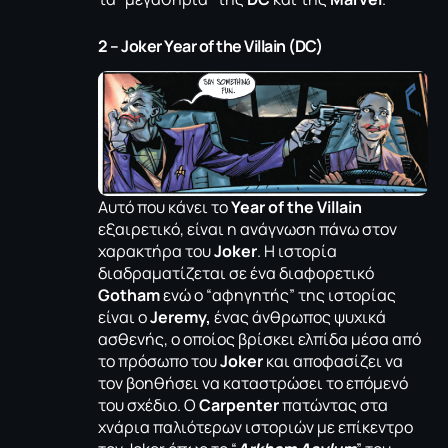
2 – Joker Year of the Villain (DC)
Αυτό που κάνει το
Year
of
the
Villain
εξαιρετικό, είναι η ανάγνωση πάνω στον
χαρακτήρα του
Joker
. Η ιστορία
διαδραματίζεται σε ένα διαφορετικό
Gotham
ενώ ο “αφηγητής” της ιστορίας
είναι ο
Jeremy,
ένας άνθρωπος ψυχικά
ασθενής, ο οποίος βρίσκει ελπίδα μέσα από
το πρόσωπο του
Joker
και αποφασίζει να
τον βοηθήσει να καταστρώσει το επόμενό
του σχέδιο. O
Carpenter
πατώντας στα
χνάρια παλιότερων ιστοριών με επίκεντρο