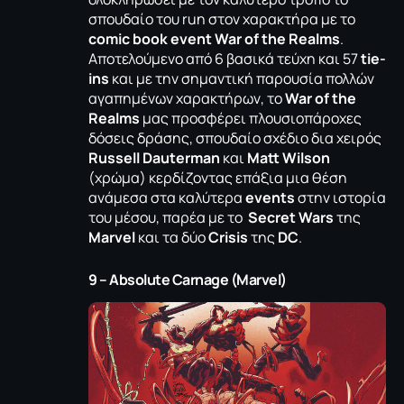
σπουδαίο του run στον χαρακτήρα με το
comic book event War of the
Realms
.
Αποτελούμενο από 6 βασικά τεύχη και 57
tie-
ins
και με την σημαντική παρουσία πολλών
αγαπημένων χαρακτήρων, το
War of the
Realms
μας προσφέρει πλουσιοπάροχες
δόσεις δράσης, σπουδαίο σχέδιο δια χειρός
Russell Dauterman
και
Matt Wilson
(χρώμα) κερδίζοντας επάξια μια θέση
ανάμεσα στα καλύτερα
events
στην ιστορία
του μέσου, παρέα με το
Secret Wars
της
Marvel
και τα δύο
Crisis
της
DC
.
9 – Absolute Carnage (Marvel)