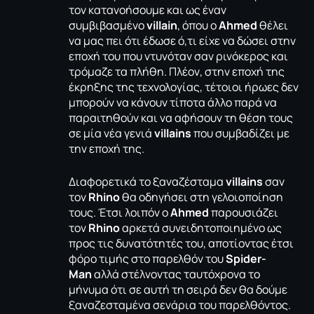
τον κατανοήσουμε και ως έναν
συμβιβασμένο
villain
, όπου ο
Ahmed
θέλει
να μας πει ότι έδωσε ό,τι είχε να δώσει στην
εποχή του που ντυνόταν σαν ρινόκερος και
τρόμαζε τα πλήθη. Πλέον, στην εποχή της
έκρηξης της τεχνολογίας, τέτοιοι ήρωες δεν
μπορούν να κάνουν τίποτα άλλο παρά να
παραιτηθούν και να αφήσουν τη θέση τους
σε μία νέα γενιά
villains
που συμβαδίζει με
την εποχή της.
Διαφορετικά το ξαναζέσταμα
villains
σαν
τον
Rhino
θα οδηγήσει στη γελοιοποίηση
τους. Έτσι λοιπόν ο
Ahmed
παρουσιάζει
τον
Rhino
αρκετά συνειδητοποιημένο ως
προς τις δυνατότητές του, αποτίοντας έτσι
φόρο τιμής στο παρελθόν του
Spider-
Man
αλλά στέλνοντας ταυτόχρονα το
μήνυμα ότι σε αυτή τη σειρά δεν θα δούμε
ξαναζεσταμένα σενάρια του παρελθόντος.