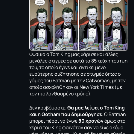
Φυσικά ο Tom King μας χάρισε και άλλες
μεγάλες στιγμές σε αυτά τα 85 τεύχη του run
του, το οποίο έγινε και αντικείμενο
ευρύτερης συζήτησης σε στιγμές όπως ο
γάμος του Batman με την Catwoman
, με τον
οποίο ασχολήθηκαν οι
New York Times (με
τον πιο λανθασμένο τρόπο)
.
Δεν κρυβόμαστε.
Θα μας λείψει ο Tom King
και η Gotham που δημιούργησε
. Ο Batman
μπορεί πέρσι να έγινε
80 χρονών
όμως στα
χέρια του King φαινόταν σαν να είχε ακόμα