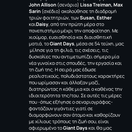
John Allison
(σενάριο)
Lissa Treiman, Max
Sarin
(σχέδιο) ακολούθησε τη διαδρομή
τριών φοιτητριών, των
Susan, Esther
και
Daisy
, από την πρώτη μέρα στο
πανεπιστήμιο μέχρι την αποφοίτηση. Με
χιούμορ, ευαισθησία και διαισθητική
ματιά, το
Giant Days
, μέσα σε 54 τεύχη, μας
μίλησε για τη φιλιά, τις σχέσεις, τις
δυσκολίες που αντιμετωπίζει σήμερα μία
νέα γυναίκα στις σπουδές, την εργασία και
τη ζωή της. Η σειρά μας έδωσε
ρεαλιστικούς, πολυδιάστατους χαρακτήρες
που ωρίμασαν και άλλαξαν μαζί,
διατηρώντας η κάθε μια και ο καθένας την
ιδιαιτερότητα της/του. Σε αυτές τις μέρες
που -όπως εξήγησε ο σεναριογράφος-
φαντάζουν γιγάντιες γιατί σε
διαμορφώνουν σαν άτομο και καθορίζουν
με χίλιους τρόπους τη ζωή σου, είναι
αφιερωμένο το
Giant Days
και θα μας