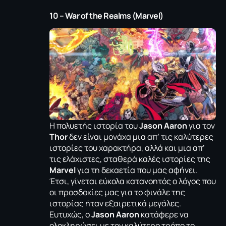
10 – War of the Realms (Marvel)
Η πολυετής ιστορία του
Jason Aaron
για τον
Thor
δεν είναι μονάχα μια απ’ τις καλύτερες
ιστορίες του χαρακτήρα, αλλά και μια απ’
τις ελάχιστες, σταθερά καλές ιστορίες της
Marvel
για τη δεκαετία που μας αφήνει.
Έτσι, γίνεται εύκολα κατανοητός ο λόγος που
οι προσδοκίες μας για το φινάλε της
ιστορίας ήταν εξαιρετικά μεγάλες.
Ευτυχώς, ο
Jason Aaron
κατάφερε να
ολοκληρώσει με τον καλύτερο τρόπο το