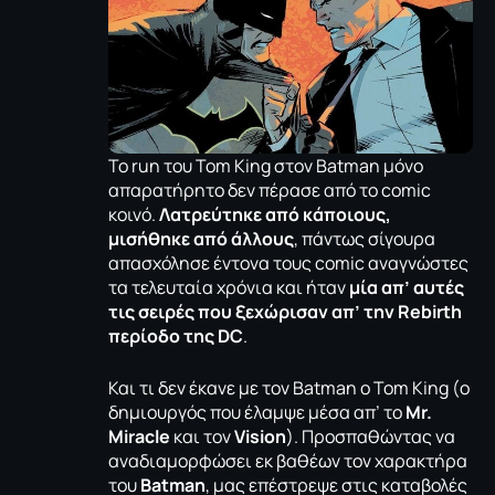
Το run του Tom King στον Batman μόνο
απαρατήρητο δεν πέρασε από το comic
κοινό.
Λατρεύτηκε από κάποιους,
μισήθηκε από άλλους
, πάντως σίγουρα
απασχόλησε έντονα τους comic αναγνώστες
τα τελευταία χρόνια και ήταν
μία απ’ αυτές
τις σειρές που ξεχώρισαν απ’ την Rebirth
περίοδο της DC
.
Και τι δεν έκανε με τον Batman ο Tom King (ο
δημιουργός που έλαμψε μέσα απ’ το
Mr.
Miracle
και τον
Vision
). Προσπαθώντας να
αναδιαμορφώσει εκ βαθέων τον χαρακτήρα
του
Batman
, μας επέστρεψε στις καταβολές