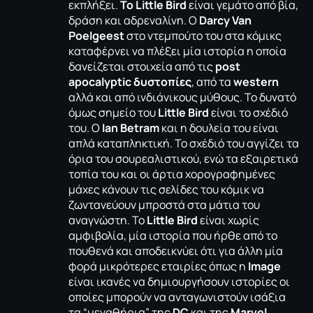
εκπλήξει.
Το Little
Bird
είναι γεμάτο από βία,
δράση και αδρεναλίνη. Ο
Darcy Van
Poelgeest
στο ντεμπούτο του στα κόμικς
καταφέρνει να πλέξει μία ιστορία η οποία
δανείζεται στοιχεία από τις
post
apocalyptic
δυστοπίες
, από τα
western
αλλά και από ινδιάνικους μύθους. Το δυνατό
όμως σημείο του
Little Bird
είναι το σχέδιό
του. O
Ian
Betram
και η δουλεία του είναι
απλά καταπληκτική. Το σχέδιό του αγγίζει τα
όρια του σουρεαλιστικού, ενώ τα εξαιρετικά
τοπία του και οι άρτια χορογραφημένες
μάχες κάνουν τις σελίδες του κόμικ να
ζωντανεύουν μπροστά στα μάτια του
αναγνώστη. Το
Little Bird
είναι χωρίς
αμφιβολία, μία ιστορία που ήρθε από το
πουθενά και αποδεικνύει ότι για άλλη μία
φορά μικρότερες εταιρίες όπως η
Image
είναι ικανές να δημιουργήσουν ιστορίες οι
οποίες μπορούν να ανταγωνιστούν ισάξια
τα “μεγαθήρια” της
DC
και της
Marvel
.