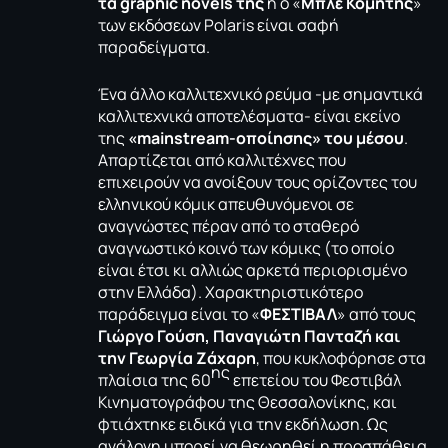
τα graphic novels της
ή ο «
Μπλε Κομήτης
»
των εκδόσεων Polaris είναι σαφή
παραδείγματα.
Ένα άλλο καλλιτεχνικό ρεύμα -με σημαντικά
καλλιτεχνικά αποτελέσματα- είναι εκείνο
της
«mainstream-οποίησης» του μέσου
.
Απαρτίζεται από καλλιτέχνες που
επιχειρούν να ανοίξουν τους ορίζοντες του
ελληνικού κόμικ απευθυνόμενοι σε
αναγνώστες πέραν από το σταθερό
αναγνωστικό κοινό των κόμικς (το οποίο
είναι έτσι κι αλλιώς αρκετά περιορισμένο
στην Ελλάδα). Χαρακτηριστικότερο
παράδειγμα είναι το «
ΦΕΣΤΙΒΑΛ
» από τους
Γιώργο Γούση, Παναγιώτη Πανταζή και
την Γεωργία Ζάχαρη
, που κυκλοφόρησε στα
ης
πλαίσια της 60
επετείου του Φεστιβάλ
Κινηματογράφου της Θεσσαλονίκης, και
φτιάχτηκε ειδικά για την εκδήλωση. Ως
ανάλογη μπορεί να θεωρηθεί η προσπάθεια