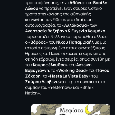
τρόπο αφήγησης, την «
Αθήνα
» του
Βασίλη
Λώλου
να προτείνει έναν σουρεαλιστικό
τρόπο απεικόνισης της αθηναϊκής
κοινωνίας των 90ς σε μια ιδιαίτερη
αυτοβιογραφία, το «
Αλλόκοσμα
» των
Αναστασία Βαξεβάνη & Ευγενία Κουμάκη
παρουσιάζει 3 ελληνικά παραμύθια αλλιώς,
ο «
Βάρδος
» του
Νίκου Παπαμιχαήλ
με μια
ιστορία αφιερωμένη στους σκωτσέζικους
θρύλους κα. Πολλά σίκουελς είχαμε επίσης
σε ήδη εδραιωμένες σειρές, όπως συνέβη με
τα «
Κουραφέλκυθρα
» του
Αντώνη
Βαβαγιάννη
, το «
Working Dead
» του
Πάνου
Ζάχαρη,
το
«
Hasta La Vista Baby
»
του
Σπύρου Δερβενιώτη
–τρίτη συνέχεια στο
σύμπαν του «Yesternow» και «Shark
Nation».