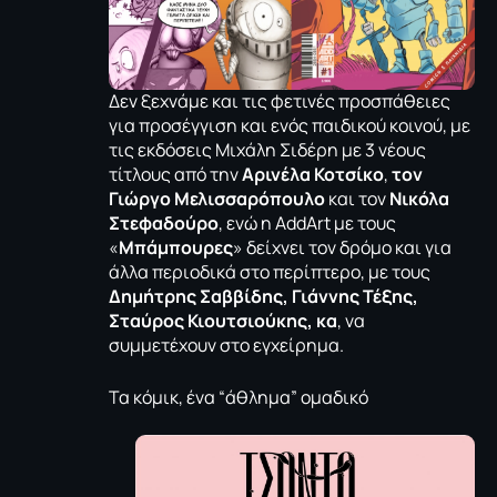
Δεν ξεχνάμε και τις φετινές προσπάθειες
για προσέγγιση και ενός παιδικού κοινού, με
τις εκδόσεις Μιχάλη Σιδέρη με 3 νέους
τίτλους από την
Αρινέλα Κοτσίκο
,
τον
Γιώργο Μελισσαρόπουλο
και τον
Νικόλα
Στεφαδούρο
, ενώ η AddArt με τους
«
Μπάμπουρες
» δείχνει τον δρόμο και για
άλλα περιοδικά στο περίπτερο, με τους
Δημήτρης Σαββίδης, Γιάννης Τέξης,
Σταύρος Κιουτσιούκης, κα
, να
συμμετέχουν στο εγχείρημα.
Τα κόμικ, ένα “άθλημα” ομαδικό