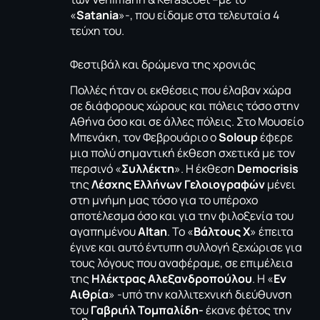
«
Satania
»-, που είδαμε στα τελευταία 4
τεύχη του.
Φεστιβάλ και δρώμενα της χρονιάς
Πολλές ήταν οι εκθέσεις που έλαβαν χώρα
σε διάφορους χώρους και πόλεις τόσο στην
Αθήνα όσο και σε άλλες πόλεις. Στο Μουσείο
Μπενάκη, τον Φεβρουάριο ο
Soloup
έφερε
μια πολύ σημαντική έκθεση σχετικά με τον
περσινό «
Συλλέκτη
». Η έκθεση
Democrisis
της
Λέσχης Ελλήνων Γελοιογραφών
μένει
στη μνήμη μας τόσο για το υπέροχο
αποτέλεσμα όσο και για την φιλοξενία του
αγαπημένου
Altan
. Το «
Βάλτους Χ
» έπειτα
έγινε και αυτό έντυπη συλλογή ξεχώρισε για
τους λόγους που αναφέραμε, σε επιμέλεια
της
Ηλέκτρας Αλεξανδροπούλου
. Η
«
Εν
Αιθρία
»
-υπό την καλλιτεχνική διεύθυνση
του
Γαβριήλ Τομπαλίδη-
έκανε φέτος την