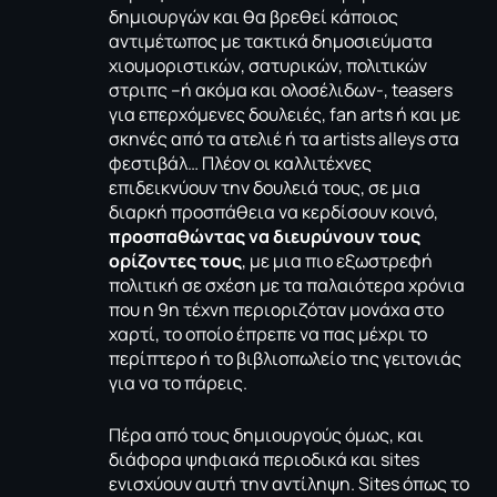
δημιουργών και θα βρεθεί κάποιος
αντιμέτωπος με τακτικά δημοσιεύματα
χιουμοριστικών, σατυρικών, πολιτικών
στριπς –ή ακόμα και ολοσέλιδων-, teasers
για επερχόμενες δουλειές, fan arts ή και με
σκηνές από τα ατελιέ ή τα artists alleys στα
φεστιβάλ… Πλέον οι καλλιτέχνες
επιδεικνύουν την δουλειά τους, σε μια
διαρκή προσπάθεια να κερδίσουν κοινό,
προσπαθώντας να διευρύνουν τους
ορίζοντες τους
, με μια πιο εξωστρεφή
πολιτική σε σχέση με τα παλαιότερα χρόνια
που η 9η τέχνη περιοριζόταν μονάχα στο
χαρτί, το οποίο έπρεπε να πας μέχρι το
περίπτερο ή το βιβλιοπωλείο της γειτονιάς
για να το πάρεις.
Πέρα από τους δημιουργούς όμως, και
διάφορα ψηφιακά περιοδικά και sites
ενισχύουν αυτή την αντίληψη. Sites όπως το