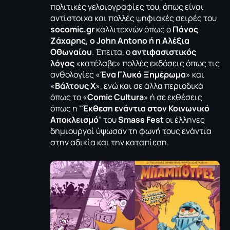
πολιτικές γελοιογραφίες του, όπως είναι
αντίστοιχα και πολλές ψηφιακές σειρές του
socomic.gr
καλλιτεχνών όπως ο
Πάνος
Ζάχαρης, ο John Antono ή η Αλέξια
Οθωναίου
. Έπειτα, ο
αντιφασιστικός
λόγος
«κατέλαβε» πολλές εκδόσεις όπως τις
ανθολογίες «
Ένα Γλυκό Ξημέρωμα
» και
«
Βάλτους Χ
», ενώ και σε άλλα περιοδικά
όπως το «
Comic Cultura
» ή σε εκθέσεις
όπως η “
Έκθεση ενάντια στον Κοινωνικό
Αποκλεισμό
” του
Smass Fest
οι έλληνες
δημιουργοί ύψωσαν τη φωνή τους ενάντια
στην αδικία και την καταπίεση.