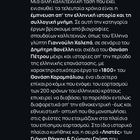
Μία άλλη καλλιτεχνική τάση που έχει
ενισχυθεί τα τελευταία χρόνια είναι η
έμπνευση απ’ την ελληνική ιστορία
και τη
συλλογική μνήμη
. Σε αυτή την κατηγορία
έργων βρίσκουμε από βιογραφίες
σπουδαίων καλλιτεχνών, όπως του Έλληνα
γλύπτη
Γιαννούλη Χαλεπά
, σε σενάριο του
Δημήτρη Βανέλλη
και σχέδιο του
Θανάση
Πέτρου
μέχρι και ιστορίες απ’ την περίοδο
της ελληνικής επανάστασης, με
χαρακτηριστικότερο έργο το «
1800
» του
Θανάση Καραμπάλιου
, ένα ιδιαίτερα
επίκαιρο κόμικ που ενόψει του εορτασμού
των 200 χρόνων του ελληνικού κράτους
επιχειρεί να διαβάσει το παρελθόν εντελώς
διαφορετικά απ’ την εθνοκεντρική -έως και
εθνικιστική- οπτική που θα μονοπωλήσει
στις φιέστες που ετοιμάζουν στα πλαίσια
του επίσημου εορτασμού. Στο ίδιο ιστορικό
πλαίσιο κινήθηκε και η σειρά «
Ληστές
» των
Γιάννη Ράγκου & Γιώργου Γούση
που