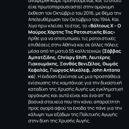
αναφερθήκαμε προηγουμένως και το οποίο
είχε πρωτοπαρουσιαστεί στην ομώνυμη
έκθεση τον Οκτώβριο του 2016, με θέμα την
Απελευθέρωση τον Οκτώβριο του 1944. Και
λίγο πριν κλείσει το έτος, το «
Βάλτους Χ – Ο
Μαύρος Χάρτης Της Ρατσιστικής Βίας
»
ήρθε για να αποτυπώσει τις ρατσιστικές
επιθέσεις στην Αθήνα και σε άλλες πόλεις
μέσα από τη ματιά 55 καλλιτεχνών
(Σάββας
Αμπατζίδης, Chrispy Shift, Λευτέρης
Γιακουμάκης, Ξανθός Βενιζέλος, Θωμάς
Κεφαλάς, Γιώργος Μικάλεφ, John Antono
κα
). Η έκδοση ξεκίνησε ως μια προσπάθεια
ενίσχυσης της καμπάνιας για την δικαστική
καταδίκη της Χρυσής Αυγής ως εγκληματική
οργάνωης και αυτό είναι και ένα απ’ τα
βασικά στοιχεία που την κάνει απαραίτητη
προς αγορά αφού τα έσοδα της πάνε για την
κάλυψη των εξόδων της Πολιτικής Αγωγής
στην δίκη της Χρυσής Αυγής.