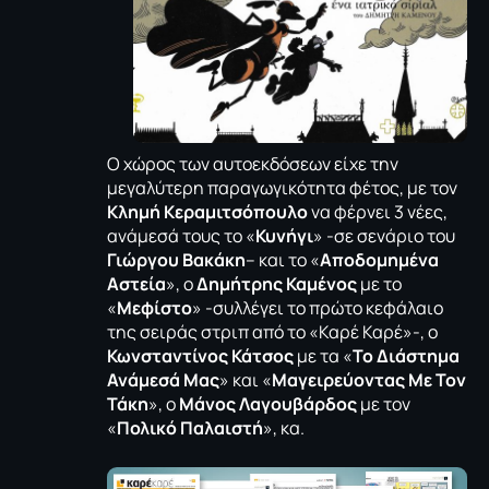
Ο χώρος των αυτοεκδόσεων είχε την
μεγαλύτερη παραγωγικότητα φέτος, με τον
Κλημή Κεραμιτσόπουλο
να φέρνει 3 νέες,
ανάμεσά τους το «
Κυνήγι
» -σε σενάριο του
Γιώργου Βακάκη
– και το «
Αποδομημένα
Αστεία
», ο
Δημήτρης Καμένος
με το
«
Μεφίστο
» -συλλέγει το πρώτο κεφάλαιο
της σειράς στριπ από το «Καρέ Καρέ»-, ο
Κωνσταντίνος Κάτσος
με τα «
Το Διάστημα
Ανάμεσά Μας
» και «
Μαγειρεύοντας Με Τον
Τάκη
», ο
Μάνος Λαγουβάρδος
με τον
«
Πολικό Παλαιστή
», κα.