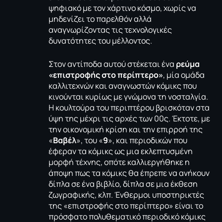
ψηφιακό με τον χάρτινο κόσμο, χωρίς να
μηδενίζει το παρελθόν αλλά
αναγνωρίζοντας τις τεχνολογικές
δυνατότητες του μέλλοντος.
Στον αντίποδα αυτού στέκεται ένα
ρεύμα
«επιστροφής στο περίπτερο»
, μία ομάδα
καλλιτεχνών και αναγνωστών κόμικς που
κινούνται κυρίως με γνώμονα τη νοσταλγία.
Η κουλτούρα του περιπτέρου βρισκόταν στα
ύψη της μέχρι τις αρχές των 00ς. Έκτοτε, με
την οικονομική κρίση και την επιρροή της
«
Βαβέλ
», του «
9
», και περιοδικών που
έφεραν τα κόμικς ως μια εκλεπτυσμένη
μορφή τέχνης, οπότε καλλιεργήθηκε η
άποψη πως τα κόμικς θα έπρεπε να ανήκουν
δίπλα σε ένα βιβλίο, δίπλα σε μια έκθεση
ζωγραφικής, κλπ. Ένθερμοι υποστηρικτές
της «επιστροφής στο περίπτερο» είναι το
πρόσφατο πολυθεματικό περιοδικό κόμικς