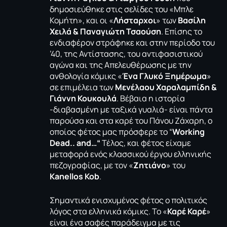
δημοσιεύθηκε στις σελίδες του «Μπλε
Κομήτη», και οι «
Λήσταρχοι
» των
Βασίλη
Χειλά & Παναγιώτη Τσαούση
. Επίσης το
ενδιαφέρον στράφηκε και στην περίοδο του
’40, της Αντίστασης, του αντιφασιστικού
αγώνα και της Απελευθέρωσης με την
ανθολογία κόμικς «
Ένα Γλυκό Ξημέρωμα
»
σε επιμέλεια των
Μενέλαου Χαραλαμπίδη &
Γιάννη Κουκουλά
. Βέβαια η ιστορία
-διαβασμένη με ταξικά γυαλιά- είναι πάντα
παρούσα και στα καρέ του Πάνου Ζάχαρη, ο
οποίος φέτος μας πρόσφερε το “
Working
Dead.. and…
“
Τέλος, και φέτος είχαμε
μεταφορά ενός κλασσικού έργου ελληνικής
πεζογραφίας, με τον «
Ζητιάνο
» του
Kanellos Kob
.
Σημαντικά ενισχυμένος φέτος ο πολιτικός
λόγος στα ελληνικά κόμικς. Το «
Καρέ Καρέ
»
είναι ένα σαφές παράδειγμα με τις