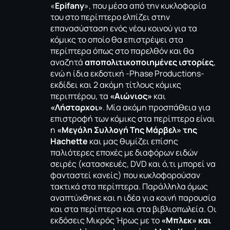
«
Epifany
», που μέσα από την κυκλοφορία
του στο περίπτερο ελπίζει στην
επανασύσταση ενός νέου κοινού για τα
κόμικς το οποίο θα επιστρέψει στα
περίπτερα όπως στο παρελθόν και θα
αναζητά
αποπολιτικοποιημένες ιστορίες
,
ενώ η ίδια εκδοτική -Phase Productions-
εκδίδει και 2 ακόμη τίτλους κόμικς
περιπτέρου, τα
«Αιώνιος»
και
«Λήσταρχοι»
. Μία ακόμη προσπάθεια για
επιστροφή των κόμικς στα περίπτερα είναι
η
«Μεγάλη Συλλογή Της Μάρβελ» της
Hachette
και μας θυμίζει επίσης
παλιότερες εποχές με διαφόρων ειδών
σειρές (κατασκευές, DVD και ό,τι μπορεί να
φανταστεί κανείς) που κυκλοφορούσαν
τακτικά στα περίπτερα. Παράλληλα όμως
αναπτύχθηκε και η ιδέα για κοινή παρουσία
και στα περίπτερα και στα βιβλιοπωλεία. Οι
εκδόσεις Μικρός Ήρως με το
«Μπλεκ» και