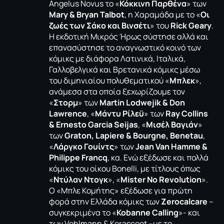
Angelus Novus το «
Κόκκινη Παρθένα
» των
Mary & Bryan Talbot
, η Χαραμάδα με το «
Οι
ζωές των Σάκο και Βινσέτι
» του
Rick Geary
.
Η εκδοτική Μικρός Ήρως σύστησε αλλά και
επανασύστησε το αναγνωστικό κοινό των
κόμικς με διάφορα Λατινικά, Ιταλικά,
Γαλλοβελγικά και Βρετανικά κόμικς μέσω
του διμηνιαίου πολυθεματικού «
Μπλεκ
»,
ανάμεσα στα οποία ξεχωρίζουμε τον
«
Στορμ
» των
Martin Lodwejik & Don
Lawrence
, «
Μάντυ Ρίλεϋ
» των
Ray Collins
& Ernesto Garcia Seijas
, «
Μισέλ Βαγιάν
»
των
Graton, Lapiere & Bourgne, Benetau
,
«
Λάργκο Γουίντς
» των
Jean Van Hamme &
Philippe Francq
, κα. Ενώ εξέδωσε και πολλά
κόμικς του οίκου Bonelli, με τίτλους όπως
«
Ντύλαν Ντογ
κ
», «
Mister No Revolution
».
Ο «Μπλε Κομήτης» εξέδωσε για πρώτη
φορά στην Ελλάδα κόμικς των
Zerocalcare
–
συγκεκριμένα το «
Kobanne Calling
»- και
των Vehlmann & Kerascoet –με το