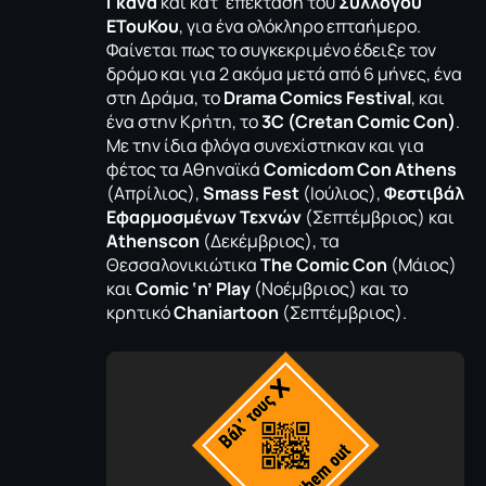
Γκανά
και κατ’ επέκταση του
Συλλόγου
ΕΤουΚου
, για ένα ολόκληρο επταήμερο.
Φαίνεται πως το συγκεκριμένο έδειξε τον
δρόμο και για 2 ακόμα μετά από 6 μήνες, ένα
στη Δράμα, το
Drama Comics Festival
, και
ένα στην Κρήτη, το
3C
(Cretan Comic Con)
.
Με την ίδια φλόγα συνεχίστηκαν και για
φέτος τα Αθηναϊκά
Comicdom Con Athens
(Απρίλιος),
Smass Fest
(Ιούλιος),
Φεστιβάλ
Εφαρμοσμένων Τεχνών
(Σεπτέμβριος) και
Athenscon
(Δεκέμβριος), τα
Θεσσαλονικιώτικα
The Comic Con
(Μάιος)
και
Comic ‘n’ Play
(Νοέμβριος) και το
κρητικό
Chaniartoon
(Σεπτέμβριος).