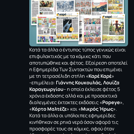
Κατά τα άλλα ο έντυπος τύπος γενικώς είναι
επιφυλακτικός με τα κόμικς κάτι που
αποτυπώθηκε και φέτος. Εξαίρεση αποτελεί
η Εφημερίδα Των Συντακτών που επιμένει
με τη τετρασέλιδη στήλη «
Καρέ Καρέ
»
-επιμέλεια:
Γιάννης Κουκουλάς, Λουίζα
Καραγεωργίου
– η οποία έκλεισε φέτος 5
χρόνια έκδοσης αλλά και με προσεκτικά
διαλεγμένες έκτακτες εκδόσεις «
Popeye
»,
«
Κόρτο Μαλτέζε
» και «
Μικρός Ήρως
».
Κατά τα άλλα οι υπόλοιπες εφημερίδες
κινήθηκαν σε ρηχά νερά όσον αφορά τις
προσφορές τους σε κόμικς, αφού όταν