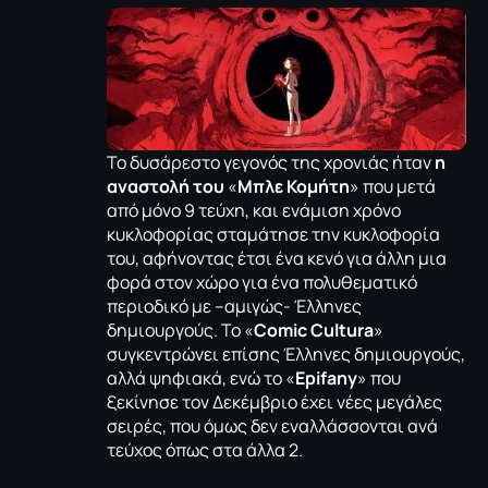
Το δυσάρεστο γεγονός της χρονιάς ήταν
η
αναστολή του
«
Μπλε Κομήτη
»
που μετά
από μόνο 9 τεύχη, και ενάμιση χρόνο
κυκλοφορίας σταμάτησε την κυκλοφορία
του, αφήνοντας έτσι ένα κενό για άλλη μια
φορά στον χώρο για ένα πολυθεματικό
περιοδικό με –αμιγώς- Έλληνες
δημιουργούς. Το
«
Comic Cultura
»
συγκεντρώνει επίσης Έλληνες δημιουργούς,
αλλά ψηφιακά, ενώ το «
Epifany
» που
ξεκίνησε τον Δεκέμβριο έχει νέες μεγάλες
σειρές, που όμως δεν εναλλάσσονται ανά
τεύχος όπως στα άλλα 2.