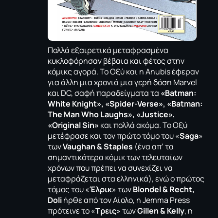
Πολλά εξαιρετικά μεταφρασμένα
κυκλοφόρησαν βέβαια και φέτος στην
κόμικς αγορά. Το Οξύ και η Anubis έφεραν
για άλλη μια χρονιά μια γερή δόση Marvel
και DC, σαφή παραδείγματα τα
«Batman:
White Knight», «Spider-Verse», «Batman:
The Man Who Laughs», «Justice»,
«Original Sin»
και πολλά ακόμα. Το Οξύ
μετέφρασε και τον πρώτο τόμο του «
Saga
»
των
Vaughan & Staples
(ένα απ’ τα
σημαντικότερα κόμικ των τελευταίων
χρόνων που πρέπει να συνεχίζει να
μεταφράζεται στα ελληνικά), ενώ ο πρώτος
τόμος του «
Έλρικ
» των
Blondel & Recht,
Doli
ήρθε από τον Αίολο, η Jemma Press
πρότεινε το «
Τρεις
» των
Gillen & Kelly
, η