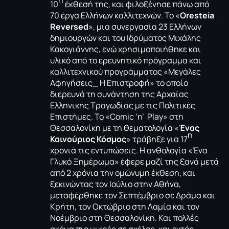
η
10
έκθεσή της, και φιλοξένησε πάνω από
70 έργα Ελλήνων καλλιτεχνών. Το «
Oresteia
Reversed
», μια συνεργασία 23 Ελλήνων
δημιουργών και του Ιδρύματος Μιχάλης
Κακογιάννης, ενώ χρησιμοποιήθηκε και
υλικό από το ερευνητικό πρόγραμμα και
καλλιτεχνικού προγράμματος «Μεγάλες
Αφηγήσεις_ Η Επιστροφή» το οποίο
διερευνά τη συνάντηση της Αρχαίας
Ελληνικής Τραγωδίας με τις Πολιτικές
Επιστήμες. Το «Comic ‘n’ Play» στη
Θεσσαλονίκη με τη θεματολογία «
Ένας
η
Καινούριος Κόσμος
» τράβηξε για 17
χρονιά τις εντυπώσεις. Η ανθολογία «Ένα
Γλυκό Ξημέρωμα» έφερε μαζί της ξανά μετά
από 2 χρόνια την ομώνυμη έκθεση, και
ξεκινώντας τον Ιούλιο στην Αθήνα,
μεταφέρθηκε τον Σεπτέμβριο σε Δράμα και
Κρήτη, τον Οκτώβριο στη Λαμία και τον
Νοέμβριο στη Θεσσαλονίκη. Και πολλές