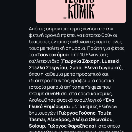
Από τις σημαντικότερες κινήσεις στην
φετινή χρονιά πρέπει να καταταχθούν οι
διάφορες έντυπες ανθολογίες κόμικς, όλες
τους με πολιτική σημασία. Πρώτη για φέτος
το «
Τσοντοκόμικ
» από 10 Ελληνίδες
καλλιτέχνιδες (
Γεωργία Ζάχαρη, Lussaki,
Στέλλα Στεργίου, Σμαρ, Έλενα Γώγου κα
),
όπου η καθεμία με το προσωπικό και
ιδιαίτερο στυλ της γράφει μία ερωτική
ιστορία μακριά απ’ το man’s gaze που
έχουμε συνηθίσει στα ερωτικά κόμικς.
Ακολούθησε φυσικά το συλλογικό «
Ένα
Γλυκό Ξημέρωμα
» με 14 κόμικς Ελλήνων
δημιουργών (
Γιώργος Γούσης, Τομέκ,
Tasmar, Λέανδρος, Αλέξια Οθωναίου,
Soloup, Γιώργος Φαραζής κα
), στο οποίο