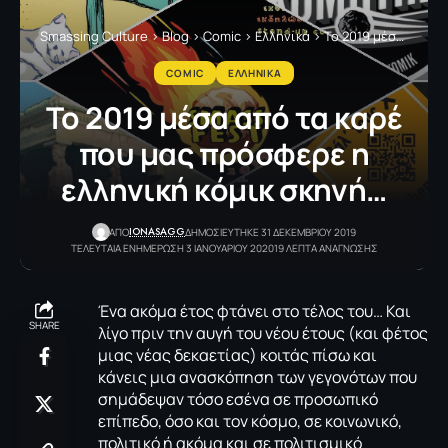
Smassing Culture
>
Blog
>
Comic
>
Ελληνικά
>
Το 2019 μέσα από τα καρέ που μας πρόσφερε η ελληνική κόμικ σκηνή…
COMIC
ΕΛΛΗΝΙΚΑ
Το 2019 μέσα από τα καρέ
που μας πρόσφερε η
ελληνική κόμικ σκηνή…
IONASAGG
ΑΠΟ
ΔΗΜΟΣΙΕΥΤΗΚΕ 31 ΔΕΚΕΜΒΡΙΟΥ 2019
ΤΕΛΕΥΤΑΙΑ ΕΝΗΜΕΡΩΣΗ 3 ΙΑΝΟΥΑΡΙΟΥ 2020
19 ΛΕΠΤΑ ΑΝΑΓΝΩΣΗΣ
Ένα ακόμα έτος φτάνει στο τέλος του… Και
SHARE
λίγο πριν την αυγή του νέου έτους (και φέτος
μιας νέας δεκαετίας) κοιτάς πίσω και
κάνεις μια ανασκόπηση των γεγονότων που
σημάδεψαν τόσο εσένα σε προσωπικό
επίπεδο, όσο και τον κόσμο, σε κοινωνικό,
πολιτικό ή ακόμα και σε πολιτισμικό