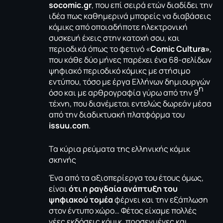
socomic.gr
, που επί σειρά ετών διαδίδει την
ιδέα πως καθημερινά μπορείς να διαβάσεις
κόμικς από οποιαδήποτε ηλεκτρονική
συσκευή έχεις στην κατοχή σου, και
περιοδικά όπως το φετινό «
Comic Cultura
»
,
που κάθε δύο μήνες παρέχει ένα 68-σελίδων
ψηφιακό περιοδικό κόμικς με στήσιμο
εντύπου, τόσο με έργα Ελλήνων δημιουργών
η
όσο και με αρθρογραφία γύρω από την 9
τέχνη, που διανέμεται εντελώς δωρεάν μέσα
από την διαδικτυακή πλατφόρμα του
issuu.com
.
Τα κύρια ρεύματα της ελληνικής κόμικ
σκηνής
Ένα από τα αξιοπερίεργα του έτους όμως,
είναι
ότι η ραγδαία ανάπτυξη του
ψηφιακού τομέα
φέρνει και την εξάπλωση
στον έντυπο χώρο… Φέτος είχαμε πολλές
νέες εκδόσεις κόμικ, προσεγμένες και