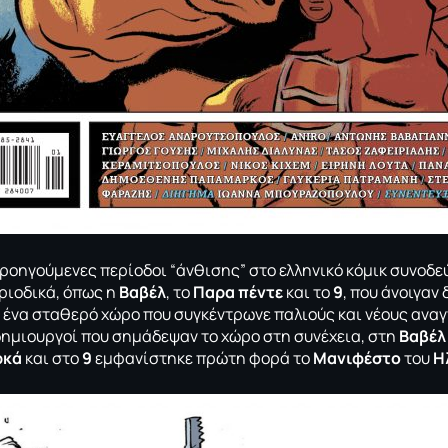
 προηγούμενες περίοδοι “άνθισης” στο ελληνικό κόμικ συνοδε
ριοδικά, όπως η
Βαβέλ
, το
Παρα πέντε
και το
9
, που άνοιγαν
ένα σταθερό χώρο που συγκέντρωνε παλιούς και νέους ανα
ημιουργοί που σημάδεψαν το χώρο στη συνέχεια, στη
Βαβέλ
ρκά
και στο
9
εμφανίστηκε πρώτη φορά το
Μανιφέστο
του
Η