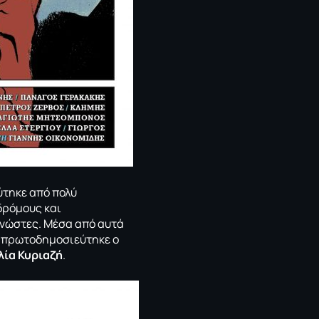
ύτηκε από πολύ
 δρόμους και
γνώστες. Μέσα από αυτά
πρωτοδημοσιεύτηκε ο
λία Κυριαζή
.