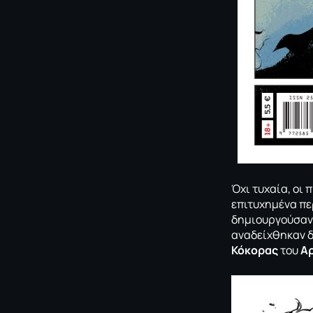
Όχι τυχαία, οι
επιτυχημένα πε
δημιουργούσαν 
αναδείχθηκαν δ
Κόκορας
του
Α