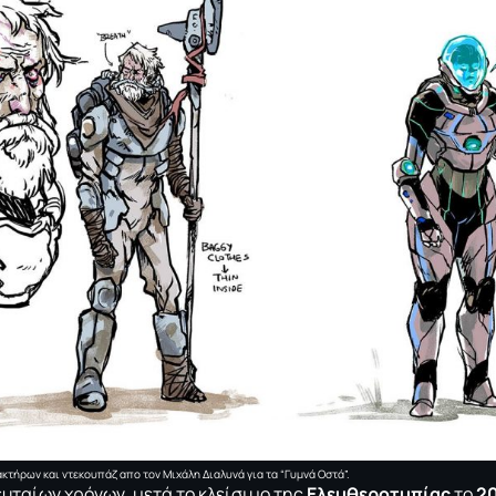
κτήρων και ντεκουπάζ απο τον Μιχάλη Διαλυνά για τα “Γυμνά Οστά”.
ευταίων χρόνων, μετά το κλείσιμο της
Ελευθεροτυπίας
το
2