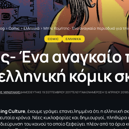
log
>
Comic
>
Ελληνικά
>
Μπλε Κομήτης- Ένα αναγκαίο περιοδικό για την
COMIC
ΕΛΛΗΝΙΚΑ
- Ένα αναγκαίο 
 ελληνική κόμικ σ
ΟΣ ΜΙΝΩΤΑΚΗΣ
ΔΗΜΟΣΙΕΥΤΗΚΕ 19 ΣΕΠΤΕΜΒΡΙΟΥ 2017
ΤΕΛΕΥΤΑΙΑ ΕΝΗΜΕΡΩΣΗ 12 ΑΠΡΙΛΙΟΥ 2018
5
ing Culture
, έχουμε γράψει επανειλημμένα ότι η ελληνική σκ
λευταία χρόνια. Νέες κυκλοφορίες και δημιουργοί, πληθώρα
 διεύρυνση του κοινού το οποίο ξεφεύγει πλέον από τα όρια κ