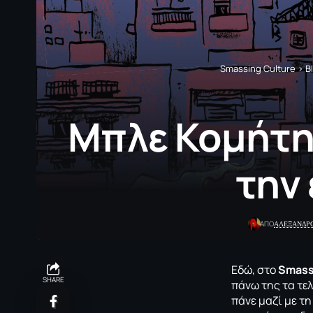
Smassing Culture
>
B
Μπλε Κομήτης
την
ΑΛΕΞΑΝΔΡ
ΑΠΟ
Εδώ, στο
Smass
SHARE
πάνω της τα τε
πάνε μαζί με τη