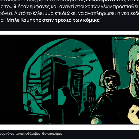
ης του
9
,ήταν εμφανές και αναντίστοιχο των νέων προσπαθειώ
χρόνια. Αυτό το έλλειμμα επιδιώκει να αναπληρώσει η νέα ε
α “
Μπλε Κομήτης στην τροχιά των κόμικς
“.
σομπόνος ταχύς, αθόρυβος, θανατηφόρος!