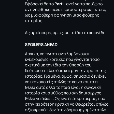
Εφόσον είδα το
Part II
αντί να το παίξω το
αντιλήφθηκα πολύ περισσότερο ως τέτοιο,
ως μια φοβερή αφήγηση μιας φοβερής
ιστορίας.
Ας αρχίσουμε, όμως, με το ίδιο το παιχνίδι.
SPOILERS
AHEAD
Αρχικά, να πω ότι αντιλαμβάνομαι
ενδεχόμενες κριτικές που γίνονται τόσο
σχετικά με την ίδια την ύπαρξη του
δεύτερου τίτλου όσο και μην την τροπή της
ιστορίας. Για μένα, όμως, σημασία δεν έχει
να ικανοποιείς απλώς το κοινό και το τι
θέλει αυτό αλλά το ποια είναι η συνολική
ιστορία και ο μύθος που ο/η δημιουργός
θέλει να δώσει. Ως ένα δεύτερο μέρος, που
στην χειρότερη κριτική να θεωρείται απλώς
αξιοπρεπές, δεν ήταν δημιουργημένο απλά