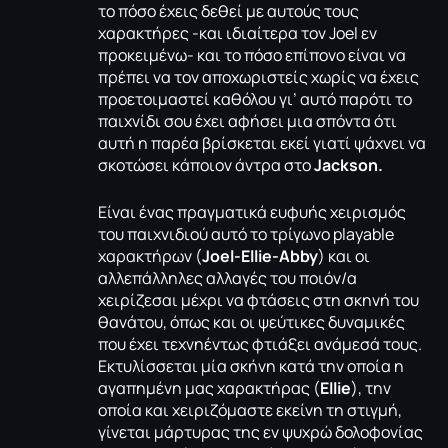
το πόσο έχεις δεθεί με αυτούς τους
χαρακτήρες -και ιδιαίτερα τον Joel εν
προκειμένω- και το πόσο επίπονο είναι να
πρέπει να τον αποχωριστείς χωρίς να έχεις
προετοιμαστεί καθόλου γι’ αυτό παρότι το
παιχνίδι σου έχει αφήσει μια σπόντα ότι
αυτή η παρέα βρίσκεται εκεί γιατί ψάχνει να
σκοτώσει κάποιον άντρα στο
Jackson.
Είναι ένας πραγματικά ευφυής χειρισμός
του παιχνιδιού αυτό το τρίγωνο playable
χαρακτήρων (
Joel-Ellie-Abby
) και οι
αλλεπάλληλες αλλαγές του ποιόν/α
χειρίζεσαι μέχρι να φτάσεις στη σκηνή του
θανάτου, όπως και οι ψεύτικες δυναμικές
που έχει τεχνηέντως φτιάξει ανάμεσά τους.
Εκτυλίσσεται μία σκήνη κατά την οποία η
αγαπημένη μας χαρακτήρας (
Ellie
), την
οποία και χειριζόμαστε εκείνη τη στιγμή,
γίνεται μάρτυρας της εν ψυχρώ δολοφονίας