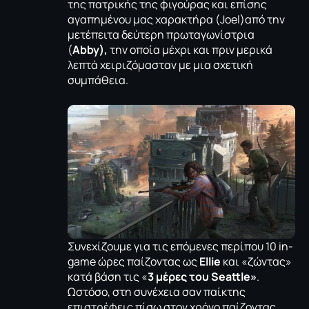
της πατρικής της φιγούρας και επίσης
αγαπημένου μας χαρακτήρα (Joel)από την
μετέπειτα δεύτερη πρωταγωνίστρια
(
Abby),
την οποία μέχρι και πριν μερικά
λεπτά χειριζόμασταν με μια σχετική
συμπάθεια.
Συνεχίζουμε για τις επόμενες περίπου 10 in-
game ώρες παίζοντας ως
Ellie
και «ζώντας»
κατά βάση τις «
3 μέρες του Seattle»
.
Ωστόσο, στη συνέχεια σαν παίκτης
επιστρέφεις πίσω στον χρόνο παίζοντας