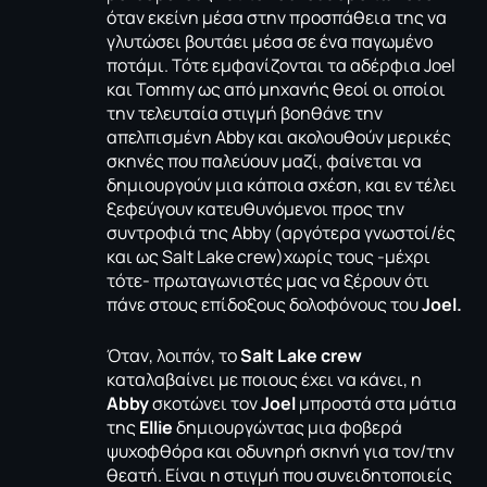
όταν εκείνη μέσα στην προσπάθεια της να
γλυτώσει βουτάει μέσα σε ένα παγωμένο
ποτάμι. Τότε εμφανίζονται τα αδέρφια Joel
και Tommy ως από μηχανής θεοί οι οποίοι
την τελευταία στιγμή βοηθάνε την
απελπισμένη Abby και ακολουθούν μερικές
σκηνές που παλεύουν μαζί, φαίνεται να
δημιουργούν μια κάποια σχέση, και εν τέλει
ξεφεύγουν κατευθυνόμενοι προς την
συντροφιά της Abby (αργότερα γνωστοί/ές
και ως Salt Lake crew)χωρίς τους -μέχρι
τότε- πρωταγωνιστές μας να ξέρουν ότι
πάνε στους επίδοξους δολοφόνους του
Joel.
Όταν, λοιπόν, το
Salt Lake crew
καταλαβαίνει με ποιους έχει να κάνει, η
Abby
σκοτώνει τον
Joel
μπροστά στα μάτια
της
Ellie
δημιουργώντας μια φοβερά
ψυχοφθόρα και οδυνηρή σκηνή για τον/την
θεατή. Είναι η στιγμή που συνειδητοποιείς