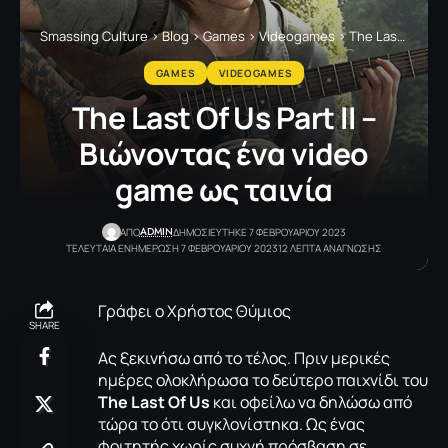
Smassing Culture
>
Blog
>
Games
>
Videogames
>
The Last Of Us Part II – Bιώνοντας ένα video game ως ταινία
GAMES
VIDEOGAMES
The Last Of Us Part II –
Bιώνοντας ένα video
game ως ταινία
ADMIN
ΑΠΟ
ΔΗΜΟΣΙΕΥΤΗΚΕ 7 ΦΕΒΡΟΥΑΡΙΟΥ 2023
ΤΕΛΕΥΤΑΙΑ ΕΝΗΜΕΡΩΣΗ 7 ΦΕΒΡΟΥΑΡΙΟΥ 2023
12 ΛΕΠΤΑ ΑΝΑΓΝΩΣΗΣ
Γράφει ο Χρήστος Θύμιος
SHARE
Ας ξεκινήσω από το τέλος. Πριν μερικές
ημέρες ολοκλήρωσα το δεύτερο παιχνίδι του
The Last Of Us
και οφείλω να δηλώσω από
τώρα το ότι συγκλονίστηκα. Ως ένας
φοιτητής χωρίς συχνή πρόσβαση σε