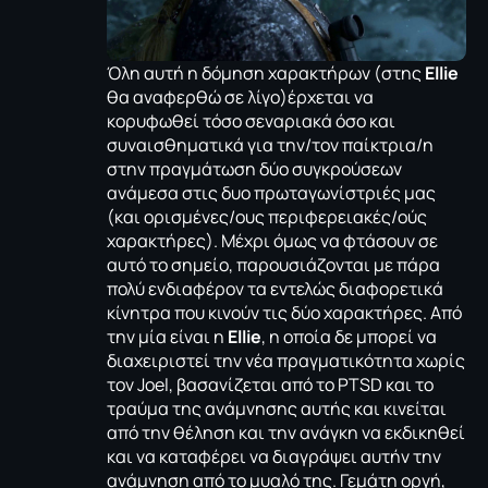
Όλη αυτή η δόμηση χαρακτήρων (στης
Ellie
θα αναφερθώ σε λίγο)έρχεται να
κορυφωθεί τόσο σεναριακά όσο και
συναισθηματικά για την/τον παίκτρια/η
στην πραγμάτωση δύο συγκρούσεων
ανάμεσα στις δυο πρωταγωνίστριές μας
(και ορισμένες/ους περιφερειακές/ούς
χαρακτήρες). Μέχρι όμως να φτάσουν σε
αυτό το σημείο, παρουσιάζονται με πάρα
πολύ ενδιαφέρον τα εντελώς διαφορετικά
κίνητρα που κινούν τις δύο χαρακτήρες. Από
την μία είναι η
Ellie
, η οποία δε μπορεί να
διαχειριστεί την νέα πραγματικότητα χωρίς
τον Joel, βασανίζεται από το PTSD και το
τραύμα της ανάμνησης αυτής και κινείται
από την θέληση και την ανάγκη να εκδικηθεί
και να καταφέρει να διαγράψει αυτήν την
ανάμνηση από το μυαλό της. Γεμάτη οργή,