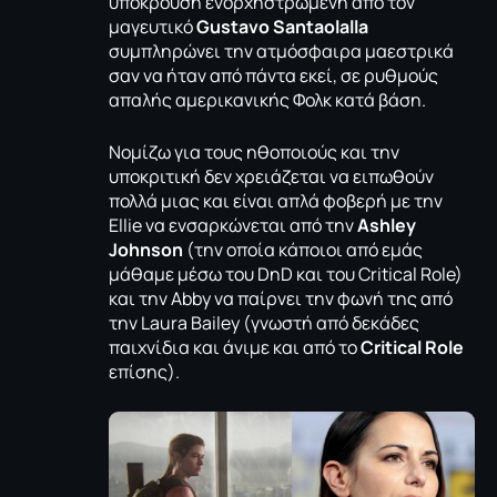
υπόκρουση ενορχηστρωμένη από τον
μαγευτικό
Gustavo Santaolalla
συμπληρώνει την ατμόσφαιρα μαεστρικά
σαν να ήταν από πάντα εκεί, σε ρυθμούς
απαλής αμερικανικής Φολκ κατά βάση.
Νομίζω για τους ηθοποιούς και την
υποκριτική δεν χρειάζεται να ειπωθούν
πολλά μιας και είναι απλά φοβερή με την
Ellie να ενσαρκώνεται από την
Ashley
Johnson
(την οποία κάποιοι από εμάς
μάθαμε μέσω του DnD και του
Critical Role
)
και την Abby να παίρνει την φωνή της από
την Laura Βailey (γνωστή από δεκάδες
παιχνίδια και άνιμε και από το
Critical Role
επίσης).