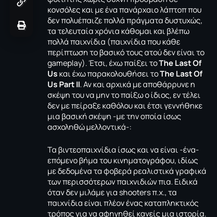
κονσόλες και με ένα πανάρχαιο λάπτοπ που
δεν πολυέπαιζε πολλά πράγματα δυστυχώς,
τα τελευταία χρόνια κάθομαι και βλέπω
πολλά παιχνίδια (παιχνίδια που κάθε
περίπτωση το βασικό τους ατού δεν είναι το
gameplay). Έτσι, έχω παίξει το
The Last Of
Us
και έχω παρακολουθήσει το
The Last Of
Us Part II
. Αν και αρχικά με αποθάρρυνε η
σκέψη του να μην το παίξω ο ίδιος, εν τέλει
δεν με πείραξε καθόλου και έτσι γεννήθηκε
μια βασική σκέψη -με την οποία ίσως
ασχοληθώ μελλοντικά-:
Τα βιντεοπαιχνίδια ίσως και να είναι -ένα-
επόμενο βήμα του κινηματογράφου, ιδίως
με δεδομένα τα φοβερά ρεαλιστικά γραφικά
των περισσότερων παιχνιδιών πια. Ειδικά
όταν δεν μιλάμε για shooters π.χ., τα
παιχνίδια είναι πλέον ένας καταπληκτικός
τρόπος για να αφηγηθεί κανείς μια ιστορία.