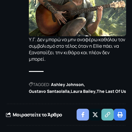
Υ.Γ. Δεν μπορώ να μην αναφέρω καθόλου τον
συμβολισμό στο τέλος όταν η Ellie πάει να
ξαναπαίξει την κιθάρα και πλέον δεν
μπορεί.
TAGGED:
Ashley Johnson
Gustavo Santaolalla
Laura Bailey
The Last Of Us
Μοιραστείτε το Άρθρο