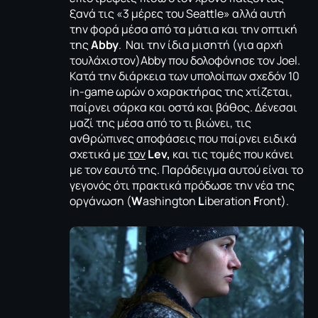
ξανά τις «3 μέρες του Seattle» αλλά αυτή
την φορά μέσα από τα μάτια και την οπτική
της
Abby
. Ναι την ίδια μισητή (για αρχή
τουλάχιστον)Abby που δολοφόνησε τον Joel.
Κατά την διάρκεια των υπολοίπων σχεδόν 10
in-game ωρών ο χαρακτήρας της χτίζεται,
παίρνει σάρκα και οστά και βάθος. Δένεσαι
μαζί της μέσα από το τι βιώνει, τις
ανθρώπινες αποφάσεις που παίρνει ειδικά
σχετικά με
τον
Lev,
και τις τομές που κάνει
με τον εαυτό της. Παράδειγμα αυτού είναι το
γεγονός ότι πρακτικά πρόδωσε την νέα της
οργάνωση (
W
ashington
L
iberation
F
ront).