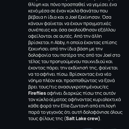
θλίψη και πόνο προσπαθεί να γεμίσει ένα
κενό μέσα σε έναν κύκλο θανάτου που
βέβαια η ίδια και ο Joel ξεκίνησαν. Όσα
κάνουν φαίνεται να έχουν πραγματικές
συνέπειες και όσα ακολούθησαν εξάλλου
οφείλονται σε αυτές. Από την άλλη
βρίσκεται η Abby, η οποία έχοντας επίσης
ξεκινήσει από την ίδια βάση με την
δολοφονία του πατέρα της από τον Joel στο
τέλος του προηγούμενου παιχνιδιού και
έχοντας πάρει την εκδίκησή της, φαίνεται
να το αφήνει πίσω. Βρίσκοντας ένα νέο
νόημα πλέον και προσπαθώντας να ξανά
βρει τους/τις ανασυγκροτημένους/ες
Fireflies
αφήνει διαρκώς πίσω της αυτόν
τον κύκλο αίματος αφήνοντας κυριολεκτικά
κάθε φορά την Ellie ζωντανή από επιλογή
παρά το γεγονός ότι αυτή δολοφόνησε όλους
τους φίλους της (
Salt Lake crew)
.