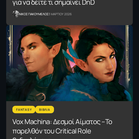
για να δείτε τι σημαίνει DnD
NΙΚΟΣ ΓΙΑΚΟΥΜΕΛΟΣ
3 ΜΑΡΤΙΟΥ 2026
FANTASY
ΒΙΒΛΙΑ
Vox Machina: Δεσμοί Αίματος –Το
παρελθόν του Critical Role