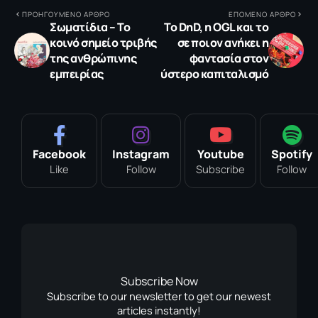
ΠΡΟΗΓΟΥΜΕΝΟ ΑΡΘΡΟ
ΕΠΟΜΕΝΟ ΑΡΘΡΟ
Σωματίδια – Το
To DnD, η OGL και το
κοινό σημείο τριβής
σε ποιον ανήκει η
της ανθρώπινης
φαντασία στον
εμπειρίας
ύστερο καπιταλισμό
Facebook
Instagram
Youtube
Spotify
Like
Follow
Subscribe
Follow
Subscribe Now
Subscribe to our newsletter to get our newest
articles instantly!