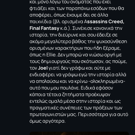
και μόνο λόγω του ονόματος που έχει
φτιάξει και των παραπάνω εσόδων που θα
αποφέρει, όπως έχουμε δει σε άλλα
παιχνίδια (βλ. ορισμένα A
ssassins Creed,
Final Fantasy
κ.ά.). Συνέχισε κανονικά την
ιστορία, την διεύρυνε και σου έδειξε σε
ακόμα μεγαλύτερο βάθος την ψυχοσύνθεση
ορισμένων χαρακτήρων που ήδη ξέραμε,
όπως η Ellie. Δεν μπορώ να νιώσω οργή με
τους δημιουργούς που σκότωσαν, ας πούμε,
τον
Joel
γιατί δεν γράφω και ούτε με
ενδιαφέρει να γράψω εγώ την ιστορία αλλά
να απολαύσω και να κρίνω -ολοκληρωμένα-
αυτό που μου πουλάνε. Ειδικά εφόσον
κάποια τέτοια ζητήματα προέκυψαν
εντελώς ομαλά μέσα στην ιστορία και ως
πραγματικές συνέπειες των πράξεων των
πρωταγωνιστών μας. Περισσότερα για αυτό
όμως αργότερα.