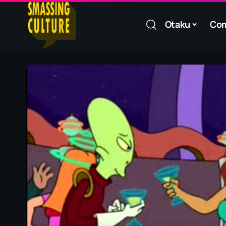
Otaku
Co