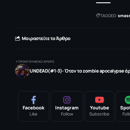
TAGGED:
smass
Μοιραστείτε το Άρθρο
ΠΡΟΗΓΟΥΜΕΝΟ ΑΡΘΡΟ
UNDEAD(#1-3)- Όταν το zombie apocalypse άρ
Facebook
Instagram
Youtube
Spot
Like
Follow
Subscribe
Fol