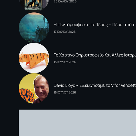
25 ΙΟΥΛΙΟΥ 2026
Η Πεντάμορφη και το Τέρας – Πέρα από τη
17 ΙΟΥΛΙΟΥ 2026
To Xάρτινο Θηριοτροφείο Και Άλλες Ιστορί
15 ΙΟΥΛΙΟΥ 2026
David Lloyd – «Ξεκινήσαμε το V for Vende
15 ΙΟΥΛΙΟΥ 2026