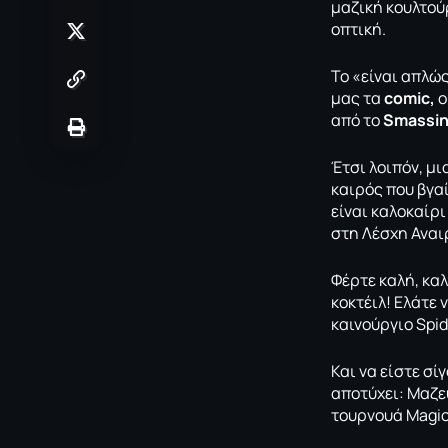
μαζική κουλτού
οπτική.
Το «είναι απλώς
μας τα
comic,
ο
από το
Smassin
Έτσι λοιπόν, μι
καιρός που βγα
είναι καλοκαίρ
στη Λέσχη Αναι
Φέρτε καλή, κα
κοκτέιλ! Ελάτε 
καινούργιο Spi
Και να είστε σί
αποτύχει: Μαζε
τουρνουά Magic