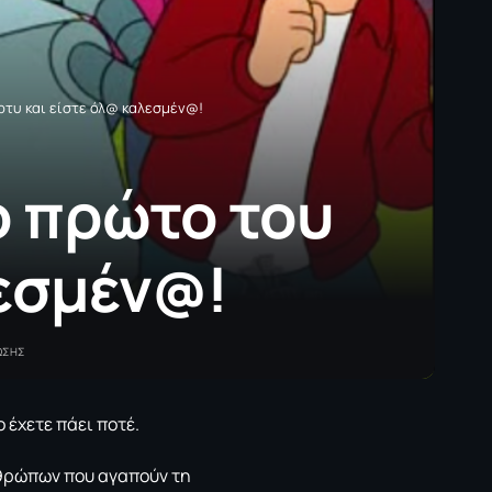
ρτυ και είστε όλ@ καλεσμέν@!
ο πρώτο του
λεσμέν@!
ΩΣΗΣ
 έχετε πάει ποτέ.
θρώπων που αγαπούν τη