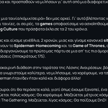
ρα και προσπαθούν να μιλήσουν γι’ αυτή από μια διαφορετική
 μια ταινία/κόμικ/σειρά» δεν μας αρκεί. Γι’ αυτό βλέποντας
ι ταινίες, οι σειρές, τα
games
αποφασίσαμε να ασχοληθούμε 
g Culture
που πρόσφατα έκλεισε τα 2 του χρόνια.
ας και είχαμε γενέθλια, 2 χρονών, μιας και γίναμε κανονικό
si
ίνουν το
Spiderman-Homecoming
και το
Game of Thrones,
ι διοργανώνουμε το πρώτο μας πάρτυ σε μια απ’ τις πιο όμο
ρέσεις (Ιπποκράτους 175).
λοκαιρινή διάθεση στην ταράτσα της Λέσχης Αναιρέσεων, βά
να γνωριστούμε καλύτερα, να μιλήσουμε, να χορέψουμε, να τ
derman ήταν/δεν ήταν καλό και διάφορα άλλα!
γουροι ότι θα περάσετε καλά, γιατί όπως έχουμε ξαναπεί, ένα 
ύεται πολύς κόσμος; Θα χορέψουμε. Μαζεύεται μέτριος κόσ
 The Gathering. Μαζεύεται λίγος κόσμος; Θα παίξουμε DnD!