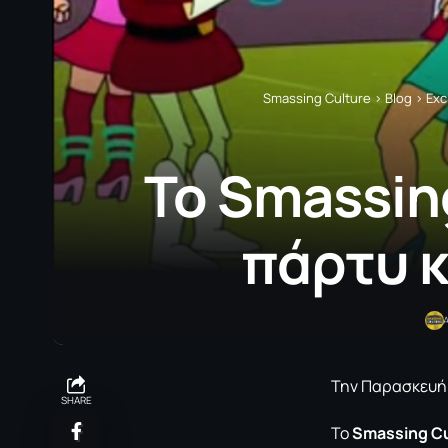
Smassing Culture
>
Blog
>
Exc
Το Smassin
πάρτυ κ
Την Παρασκευή 7
SHARE
Το
Smassing Cu