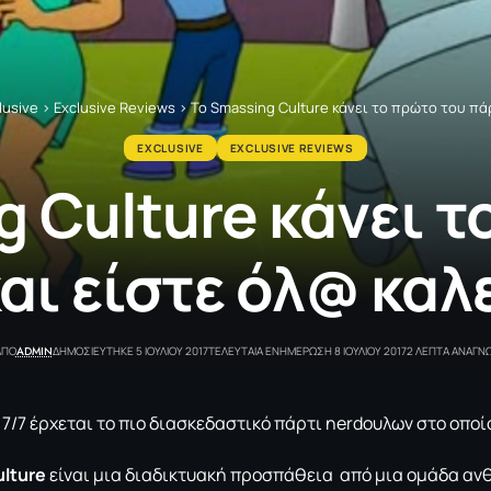
lusive
>
Exclusive Reviews
>
Το Smassing Culture κάνει το πρώτο του πά
EXCLUSIVE
EXCLUSIVE REVIEWS
g Culture κάνει τ
αι είστε όλ@ κα
ADMIN
ΑΠΟ
ΔΗΜΟΣΙΕΥΤΗΚΕ 5 ΙΟΥΛΙΟΥ 2017
ΤΕΛΕΥΤΑΙΑ ΕΝΗΜΕΡΩΣΗ 8 ΙΟΥΛΙΟΥ 2017
2 ΛΕΠΤΑ ΑΝΑΓΝ
/7 έρχεται το πιο διασκεδαστικό πάρτι nerdουλων στο οποίο
lture
είναι μια διαδικτυακή προσπάθεια από μια ομάδα αν