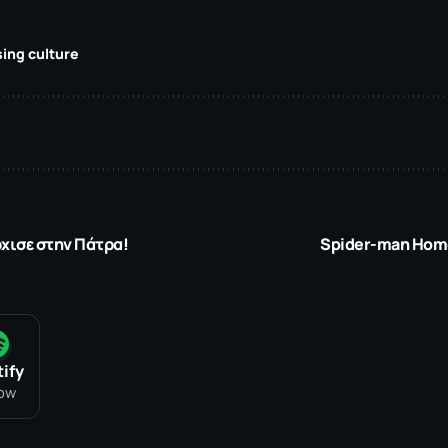
ing culture
χισε στην Πάτρα!
Spider-man Homec
ify
low