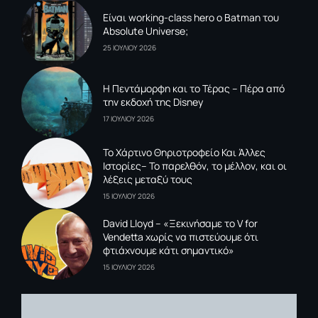
Είναι working-class hero ο Batman του
Absolute Universe;
25 ΙΟΥΛΙΟΥ 2026
Η Πεντάμορφη και το Τέρας – Πέρα από
την εκδοχή της Disney
17 ΙΟΥΛΙΟΥ 2026
To Xάρτινο Θηριοτροφείο Και Άλλες
Ιστορίες– Το παρελθόν, το μέλλον, και οι
λέξεις μεταξύ τους
15 ΙΟΥΛΙΟΥ 2026
David Lloyd – «Ξεκινήσαμε το V for
Vendetta χωρίς να πιστεύουμε ότι
φτιάχνουμε κάτι σημαντικό»
15 ΙΟΥΛΙΟΥ 2026