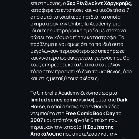
επιστήμονας, ο
Σερ Ρένζιναλντ Χάργκρηβς
,
κατάφερε να εντοπίσει και να υιοθετήσει 7
από αυτά τα ιδιαίτερα παιδιά, τα οποία
σχημάτισαν την Umbrella Academy, μια
ιδιαίτερη υπερηρωική ομάδα με στόχο να
σώσει τον κόσμο απ’ την καταστροφή. Το
πρόβλημα είναι όμως ότι τα παιδιά αυτά
μεγαλώνουν περισσότερο ως υπερήρωες
και λιγότερο ως οικογένεια, γεγονός που θα
τους επηρεάσει καταλυτικά στο μέλλον,
τόσο στην προσωπική ζωή του καθενός, όσο
και στις μεταξύ τους σχέσεις.
Το Umbrella Academy ξεκίνησε ως μία
limited series comic
κυκλοφορία της
Dark
Horse
, η οποία έκανε ένα ενθουσιώδες
ντεμπούτο στη
Free Comic Book Day
το
2007
και από τότε έβγαλε 6 τεύχη που
περιείχαν την ιστορία
Η Σουίτα της
Αποκάλυψης
που αποτέλεσαν και την