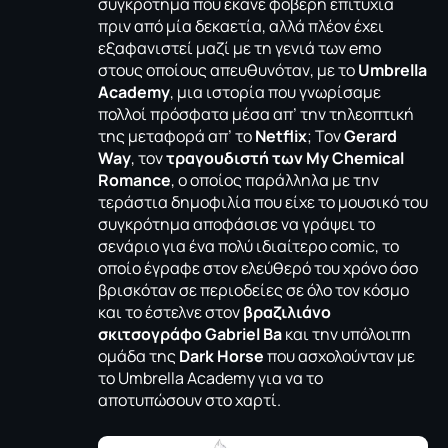
συγκρότημα που έκανε φοβερή επιτυχία
πριν από μία δεκαετία, αλλά πλέον έχει
εξαφανιστεί μαζί με τη γενιά των emo
στους οποίους απευθυνόταν, με το
Umbrella
Academy
, μια ιστορία που γνωρίσαμε
πολλοί πρόσφατα μέσα απ’ την τηλεοπτική
της μεταφορά απ’ το
Netflix
; Τον
Gerard
Way
, τον
τραγουδιστή των
My
Chemical
Romance
, ο οποίος παράλληλα με την
τεράστια δημοφιλία που είχε το μουσικό του
συγκρότημα αποφάσισε να γράψει το
σενάριο για ένα πολύ ιδιαίτερο comic, το
οποίο έγραφε στον ελεύθερό του χρόνο όσο
βρισκόταν σε περιοδείες σε όλο τον κόσμο
και το έστελνε στον
βραζιλιάνο
σκιτσογράφο
Gabriel
Ba
και την υπόλοιπη
ομάδα της
Dark
Horse
που ασχολούνταν με
το Umbrella Academy για να το
αποτυπώσουν στο χαρτί.