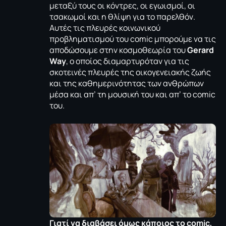
μεταξύ τους οι κόντρες, οι εγωισμοί, οι
τσακωμοί και η θλίψη για το παρελθόν.
Αυτές τις πλευρές κοινωνικού
προβληματισμού του comic μπορούμε να τις
αποδώσουμε στην κοσμοθεωρία του
Gerard
Way
, ο οποίος διαμαρτυρόταν για τις
σκοτεινές πλευρές της οικογενειακής ζωής
και της καθημερινότητας των ανθρώπων
μέσα και απ’ τη μουσική του και απ’ το comic
του.
Γιατί να διαβάσει όμως κάποιος το comic,