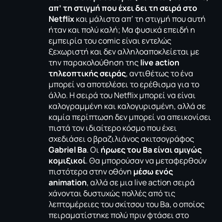
απ’ τη στιγμή που έχει δει τη σειρά στο
Netflix
και μάλιστα απ’ τη στιγμή που αυτή
ήταν και πολύ καλή; Μα φυσικά επειδή η
εμπειρία του comic είναι εντελώς
ξεχωριστή και δεν αλληλοαποκλείεται με
την παρακολούθηση της
live action
τηλεοπτικής σειράς
, αντιθέτως το ένα
μπορεί να αποτελέσει το ερέθισμα για το
άλλο. Η σειρά του Netflix μπορεί να είναι
καλογραμμένη και καλογυρισμένη, αλλά σε
καμία περίπτωση δεν μπορεί να απεικονίσει
πιστά τον ιδιαίτερο κόσμο που έχει
σχεδιάσει ο βραζιλιάνος σκιτσογράφος
Gabriel Ba
. Οι
ήρωες του Ba είναι αμιγώς
κομιξικοί
. Θα μπορούσαν να μεταφερθούν
πιστότερα στην οθόνη
μέσω ενός
animation
, αλλά σε μια live action σειρά
χάνονται δυστυχώς πολλές από τις
λεπτομέρειες του σκίτσου του Ba, ο οποίος
πειραματίστηκε πολύ πριν φτάσει στο