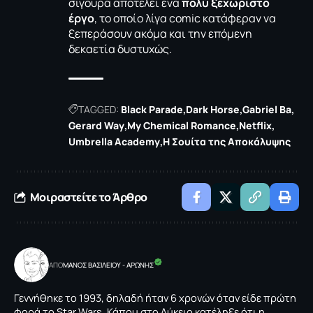
σίγουρα αποτελεί ένα
πολύ ξεχωριστό
έργο
, το οποίο λίγα comic κατάφεραν να
ξεπεράσουν ακόμα και την επόμενη
δεκαετία δυστυχώς.
TAGGED:
Black Parade
Dark Horse
Gabriel Ba
Gerard Way
My Chemical Romance
Netflix
Umbrella Academy
Η Σουίτα της Αποκάλυψης
Μοιραστείτε το Άρθρο
ΑΠΟ
ΜΑΝΟΣ ΒΑΣΙΛΕΙΟΥ - ΑΡΩΝΗΣ
Γεννήθηκε το 1993, δηλαδή ήταν 6 χρονών όταν είδε πρώτη
φορά το Star Wars. Κάπου στο Λύκειο κατέληξε ότι η