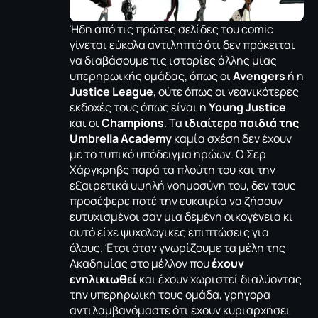
Ήδη από τις πρώτες σελίδες του comic
γίνεται εύκολα αντιληπτό ότι δεν πρόκειται
να διαβάσουμε τις ιστορίες άλλης μίας
υπερηρωικής ομάδας, όπως οι
Avengers
ή η
Justice
League
, ούτε όπως οι νεανικότερες
εκδοχές τους όπως είναι η
Young
Justice
και οι
Champions
. Τα
ιδιαίτερα παιδιά της
Umbrella
Academy
καμία σχέση δεν έχουν
με το τυπικό υπόδειγμα ηρώων. Ο Σερ
Χάργκρηβς παρά τα πλούτη του και την
εξαιρετικά υψηλή νοημοσύνη του, δεν τους
προσέφερε ποτέ την ευκαιρία να ζήσουν
ευτυχισμένοι σαν μια δεμένη οικογένεια κι
αυτό είχε ψυχολογικές επιπτώσεις για
όλους. Έτσι όταν γνωρίζουμε τα μέλη της
Ακαδημίας στο μέλλον που
έχουν
ενηλικιωθεί
και έχουν χωριστεί διαλύοντας
την υπερηρωική τους ομάδα, γρήγορα
αντιλαμβανόμαστε ότι έχουν κυριαρχήσει