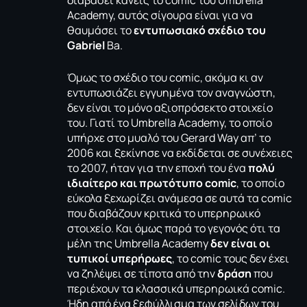
διαβάσει κανείς το comic του Umbrella
Academy, αυτός σίγουρα είναι για να
θαυμάσει το
εντυπωσιακό σχέδιο του
Gabriel
Ba.
Όμως το σχέδιο του comic, ακόμα κι αν
εντυπωσιάζει εγγυημένα τον αναγνώστη,
δεν είναι το μόνο αξιοπρόσεκτο στοιχείο
του. Γιατί το Umbrella Academy, το οποίο
υπήρχε στο μυαλό του Gerard Way απ’ το
2006 και ξεκίνησε να εκδίδεται σε συνέχειες
το 2007, ήταν για την εποχή του ένα
πολύ
ιδιαίτερο και πρωτότυπο
comic
, το οποίο
εύκολα ξεχωρίζει ανάμεσα σε αυτά τα comic
που διαβάζουν κριτικά το υπερηρωικό
στοιχείο. Και όμως παρά το γεγονός ότι τα
μέλη της Umbrella Academy
δεν είναι οι
τυπικοί υπερήρωες
, το comic τους δεν έχει
να ζηλέψει σε τίποτα από την
δράση
που
περιέχουν τα κλασσικά υπερηρωικά comic.
Ήδη από ένα ξεφύλλισμα των σελίδων του