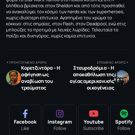
αλήθεια βρίσκεται στον Sheldon και από τότε προσπαθεί
να ανακαλύψει τον κόσμο των nerds και των superheroes,
χωρίς ιδιαίτερη επιτυχία. Αγαπημένο του χρώμα το
κόκκινο: στις σημαίες, στον Flash, στον Deadpool, ενώ στις
μπλούζες το προτιμά με λευκές λωρίδες. Τελευταία το
παίζει και δικηγόρος, χωρίς καμία επιτυχία.
ΠΡΟΗΓΟΥΜΕΝΟ ΑΡΘΡΟ
ΕΠΟΜΕΝΟ ΑΡΘΡΟ
Κορετζιντόρα – Η
Σταυροδρόμια – Η
αφήγηση ως
αποκαθήλωση της
αναβίωση του
αγίας αμερικανικής
τραύματος
οικογένειας
Facebook
Instagram
Youtube
Spotify
Like
Follow
Subscribe
Follow