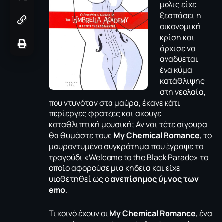
μόλις είχε
ξεσπάσει η
οικονομική
κρίση και
άρχισε να
αναδύεται
ένα κύμα
κατάθλιψης
στη νεολαία,
που ντυνόταν στα μαύρα, έκανε κάτι
περίεργες φράτζες και άκουγε
καταθλιπτική μουσική; Αν ναι τότε σίγουρα
θα θυμάστε τους
My
Chemical
Romance
, το
μαυροντυμένο συγκρότημα που έγραψε το
τραγούδι «
Welcome to the Black Parade
» το
οποίο αφορούσε μια κηδεία και είχε
υιοθετηθεί ως ο
ανεπίσημος ύμνος των
emo
.
Τι κοινό έχουν οι
My
Chemical
Romance
, ένα