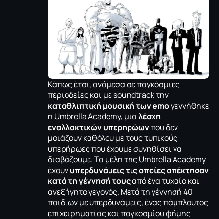
Κάπως έτσι, ανάμεσα σε παγκόσμιες
περιοδείες και με soundtrack την
καταθλιπτική μουσική των
emo
γεννήθηκε
η Umbrella Academy, μια
λέσχη
εναλλακτικών υπερηρώων
που δεν
μοιάζουν καθόλου με τους τυπικούς
υπερήρωες που έχουμε συνηθίσει να
διαβάζουμε. Τα μέλη της Umbrella Academy
έχουν
υπερδυνάμεις τις οποίες απέκτησαν
κατά τη γέννησή τους
από ένα τυχαίο και
ανεξήγητο γεγονός. Μετά τη γέννησή 40
παιδιών με υπερδυνάμεις, ένας πάμπλουτος
επιχειρηματίας και παγκοσμίου φήμης