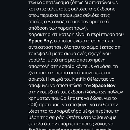
τελικό αποτέλεσμα (όπως διαπιστώνουμε
και στις τελευταίες σελίδες της έκδοσης,
όπου περιέχει πρόχειρες σελίδες στις
οποίες ο Ba αναζητούσε την οριστική
απόδοση των χαρακτήρων).
Χαρακτηριστικότερη είναι η περίπτωση του
Space Boy
, ο οποίος ενώ στο comic έχει
αντικαταστήσει όλο του το σώμα (εκτός απ’
το κεφάλι) με το σώμα ενός εξωγήινου
γορίλλα, μετά από μια αποτυχημένη
αποστολή στην οποία κόντεψε να χάσει τη
ζωή του στη σειρά αυτό υπονομεύεται
αρκετά. Η σειρά του Netflix θέλωντας να
αποφύγει να αποτυπώσει τον
Space Boy
στην κομιξική του έκδοση (λόγω των πολλών
χρημάτων που θα έπρεπε να δώσει για το
CGI) προτιμάει να αποφύγει να δείξει την
ιδιότητα του χαραξτήρα μέχρι περίπου τη
μέση της σειράς. Οπότε καταλαβαίνουμε
εύκολα ότι αν υπάρχει κάποιος λόγος να