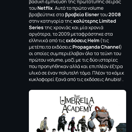
βασική έμπνευση της πρωτότυπης σειράς
του
Netflix
. Αυτό το πρώτο volume
βραβεύτηκε στα
βραβεία Eisner
του
2008
στην κατηγορία της
καλύτερης Limited
Series
της χρονιάς και μία χρονιά
αργότερα, το 2009 μεταφράστηκε στα
ελληνικά από τις
εκδόσεις Helm
(τις
μετέπειτα εκδόσεις
Propaganda Channel
)
οι οποίες συμπεριέλαβαν όλα τα τεύχη του
πρώτου volume, μαζί με τις δύο ιστορίες
που προηγήθηκαν αλλά και επιπλέον έξτρα
υλικό σε έναν πολυτελή τόμο. Πλέον το κόμικ
κυκλοφορεί ξανά από τις εκδόσεις Anubis! .