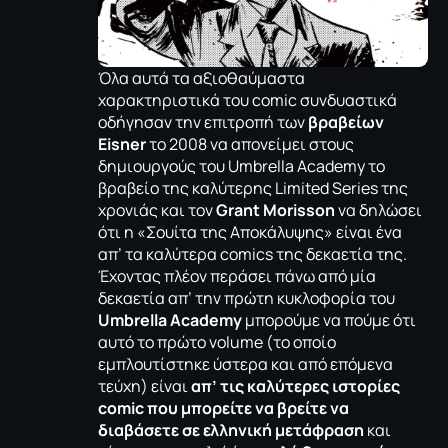
Όλα αυτά τα αξιοθαύμαστα
χαρακτηριστικά του comic συνδυαστικά
οδήγησαν την επιτροπή των
βραβείων
Eisner
το 2008 να απονείμει στους
δημιουργούς του Umbrella Academy το
βραβείο της καλύτερης Limited Series της
χρονιάς και τον
Grant Morisson
να δηλώσει
ότι η «Σουίτα της Αποκάλυψης» είναι ένα
απ’ τα καλύτερα comics της δεκαετία της.
Έχοντας πλέον περάσει πάνω από μία
δεκαετία απ’ την πρώτη κυκλοφορία του
Umbrella Academy
μπορούμε να πούμε ότι
αυτό το πρώτο volume (το οποίο
εμπλουτίστηκε ύστερα και από επόμενα
τεύχη) είναι
απ’ τις καλύτερες ιστορίες
comic που μπορείτε να βρείτε να
διαβάσετε σε ελληνική μετάφραση
και