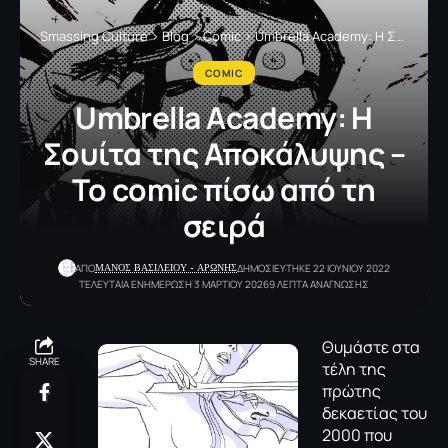
Smassing Culture
>
Blog
>
Comic
>
Umbrella Academy: Η Σουίτα της Αποκάλυψης – Το comic πίσω από τη σειρά
COMIC
Umbrella Academy: Η
Σουίτα της Αποκάλυψης –
Το comic πίσω από τη
σειρά
ΜΑΝΟΣ ΒΑΣΙΛΕΙΟΥ - ΑΡΩΝΗΣ
ΑΠΟ
ΔΗΜΟΣΙΕΥΤΗΚΕ 22 ΙΟΥΝΙΟΥ 2022
ΤΕΛΕΥΤΑΙΑ ΕΝΗΜΕΡΩΣΗ 3 ΜΑΡΤΙΟΥ 2026
9 ΛΕΠΤΑ ΑΝΑΓΝΩΣΗΣ
Θυμάστε στα
SHARE
τέλη της
πρώτης
δεκαετίας του
2000 που