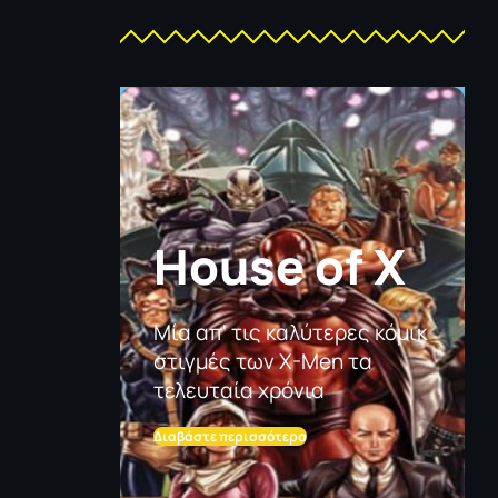
House of X
Μία απ' τις καλύτερες κόμικ
στιγμές των X-Men τα
τελευταία χρόνια
Διαβάστε περισσότερα