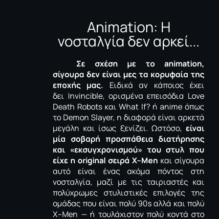
Animation: Η
νοσταλγία δεν αρκεί...
Σε σχέση με το
animation
,
σίγουρα δεν είναι μες τα κορυφαία της
εποχής μας.
Ειδικά αν κάποιος έχει
δει
Invincible
, ορισμένα επεισόδια
Love
Death Robots
και
What
If
? ή
anime
όπως
το
Demon Slayer
, η διαφορά είναι αρκετά
μεγάλη και ίσως ξενίζει. Ωστόσο,
είναι
μία σοβαρή προσπάθεια διατήρησης
και «εκσυγχρονισμού» του στυλ που
είχε η
original
σειρά
X
–
Men
και σίγουρα
αυτό είναι ένας ακόμα πόντος στη
νοσταλγία, μαζί με τις ταιριαστές και
πολύχρωμες στυλιστικές επιλογές της
ομάδας που είναι πολύ 90
s
αλλά και πολύ
X
–
Men
— ή τουλάχιστον πολύ κοντά στο