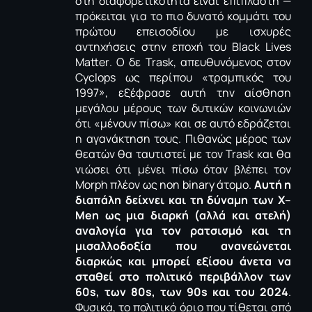
στη διαφορετικότητα είναι επίπλαστη —
πρόκειται για το πιο δυνατό κομμάτι του
πρώτου επεισοδίου με ισχυρές
αντηχήσεις στην εποχή του
Black
Lives
Matter
.
O
δε
Trask
, απευθυνόμενος στον
Cyclops
ως περίπου «τραμπικός του
1997», εξέφρασε αυτή την αίσθηση
μεγάλου μέρους των δυτικών κοινωνιών
ότι «μένουν πίσω» και σε αυτό εδράζεται
η αγανάκτηση τους. Πιθανώς μέρος των
θεατών θα ταυτιστεί με τον
Trask
και θα
νιώσει ότι μένει πίσω όταν βλέπει τον
Morph
πλέον ως
non
binary
άτομο.
Αυτή η
διαπάλη δείχνει και τη δύναμη των
X
–
Men
ως μια διαρκή (αλλά και ατελή)
αναλογία για τον ρατσισμό και τη
μισαλλοδοξία που ανανεώνεται
διαρκώς και μπορεί εξίσου άνετα να
σταθεί στο πολιτικό περιβάλλον των
60
s
, των 80
s
, των 90
s
και του 2024
.
Φυσικά, το πολιτικό όριο που τίθεται από