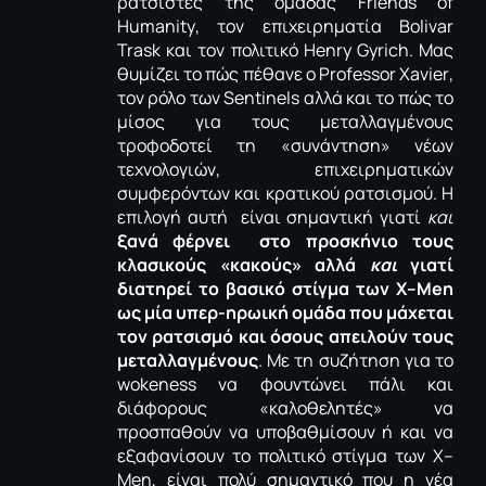
ρατσιστές της ομάδας
Friends
of
Humanity
, τον επιχειρηματία
Bolivar
Trask
και τον πολιτικό
Henry
Gyrich
. Μας
θυμίζει το πώς πέθανε ο
Professor
Xavier
,
τον ρόλο των
Sentinels
αλλά και το πώς το
μίσος για τους μεταλλαγμένους
τροφοδοτεί τη «συνάντηση» νέων
τεχνολογιών, επιχειρηματικών
συμφερόντων και κρατικού ρατσισμού. Η
επιλογή αυτή είναι σημαντική γιατί
και
ξανά φέρνει στο προσκήνιο τους
κλασικούς «κακούς» αλλά
και
γιατί
διατηρεί το βασικό στίγμα των
X
–
Men
ως μία υπερ-ηρωική ομάδα που μάχεται
τον ρατσισμό και όσους απειλούν τους
μεταλλαγμένους
. Με τη συζήτηση για το
wokeness
να φουντώνει πάλι και
διάφορους «καλοθελητές» να
προσπαθούν να υποβαθμίσουν ή και να
εξαφανίσουν το πολιτικό στίγμα των
X
–
Men
, είναι πολύ σημαντικό που η νέα