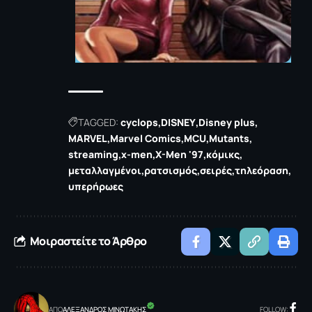
TAGGED:
cyclops
DISNEY
Disney plus
MARVEL
Marvel Comics
MCU
Mutants
streaming
x-men
X-Men '97
κόμικς
μεταλλαγμένοι
ρατσισμός
σειρές
τηλεόραση
υπερήρωες
Μοιραστείτε το Άρθρο
ΑΠΟ
ΑΛΕΞΑΝΔΡΟΣ ΜΙΝΩΤΑΚΗΣ
FOLLOW: