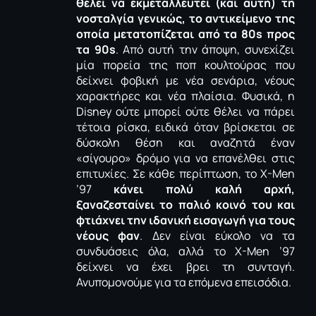
θέλει να εκμεταλλευτεί (και αυτή) τη
νοσταλγία γενικώς, το αντικείμενο της
οποία μετατοπίζεται από τα 80
s
προς
τα 90
s
. Από αυτή την άποψη, συνεχίζει
μία πορεία της ποπ κουλτούρας που
δείχνει φοβική με νέα σενάρια, νέους
χαρακτήρες και νέα πλαίσια. Φυσικά, η
Disney
ούτε μπορεί ούτε θέλει να πάρει
τέτοια ρίσκα, ειδικά όταν βρίσκεται σε
δύσκολη θέση και αναζητά έναν
«σίγουρο» δρόμο για να επανέλθει στις
επιτυχίες. Σε κάθε περίπτωση, το X-Men
’97
κάνει πολύ καλή αρχή,
ξαναζεσταίνει το παλιό κοινό του και
φτιάχνει την ιδανική εισαγωγή για τους
νέους φαν
. Δεν είναι εύκολο να τα
συνδυάσεις όλα, αλλά το X-Men ’97
δείχνει να έχει βρει τη συνταγή.
Ανυπομονούμε για τα επόμενα επεισόδια.