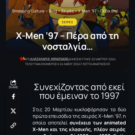
Smassing Culture
>
Blog
>
Σειρές
>
X-Men ’97 – Πέρα από τη νοσταλγία…
ΣΕΙΡΕΣ
X-Men ’97 – Πέρα από τη
νοσταλγία…
ΑΛΕΞΑΝΔΡΟΣ ΜΙΝΩΤΑΚΗΣ
ΑΠΟ
ΔΗΜΟΣΙΕΥΤΗΚΕ 22 ΜΑΡΤΙΟΥ 2024
ΤΕΛΕΥΤΑΙΑ ΕΝΗΜΕΡΩΣΗ 24 ΜΑΪΟΥ 2024
7 ΛΕΠΤΑ ΑΝΑΓΝΩΣΗΣ
Συνεχίζοντας από εκεί
SHARE
που έμειναν το 1997
Στις 20 Μαρτίου κυκλοφόρησαν τα δύο
πρώτα επεισόδια της σειράς
X
–
Men
’97, η
οποία αποτελεί
συνέχεια των
animated
X
–
Men
και της κλασικής, πλέον σειράς