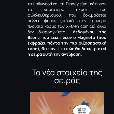
το
Hollywood
και τη
Disney
είναι κάτι σαν
το «αριστερό άκρο» του
φιλελευθερισμού, που δοκιμάζεται
πολλές φορές (ειδικά στον τρομερά
πλούσιο κόσμο των
X
–
Men
comics
) αλλά
δεν διαρρηγνύεται.
Δεδομένου της
θέσης που έχει πλέον ο
Magneto
(που
εκφράζει πάντα την πιο ριζοσπαστική
τάση), θα φανεί το πώς θα διαχειριστεί
η σειρά αυτή την αντίφαση.
Τα νέα στοιχεία της
σειράς