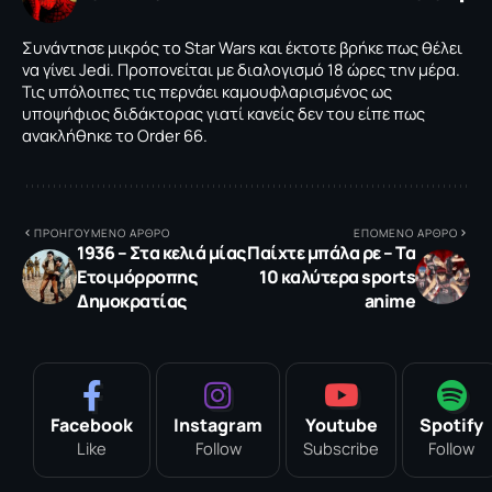
Συνάντησε μικρός το Star Wars και έκτοτε βρήκε πως θέλει
να γίνει Jedi. Προπονείται με διαλογισμό 18 ώρες την μέρα.
Τις υπόλοιπες τις περνάει καμουφλαρισμένος ως
υποψήφιος διδάκτορας γιατί κανείς δεν του είπε πως
ανακλήθηκε το Order 66.
ΠΡΟΗΓΟΥΜΕΝΟ ΑΡΘΡΟ
ΕΠΟΜΕΝΟ ΑΡΘΡΟ
1936 – Στα κελιά μίας
Παίχτε μπάλα ρε – Τα
Ετοιμόρροπης
10 καλύτερα sports
Δημοκρατίας
anime
Facebook
Instagram
Youtube
Spotify
Like
Follow
Subscribe
Follow