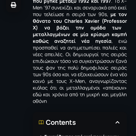
που βγήκε μεταξύ 1992 και 1997
. Το
X
–
Men
’97 συνεχίζει και σεναριακά από εκεί
που τελείωσε η σειρά των 90
s
,
με τον
θάνατο του
Charles
Xavier
(
Professor
X
) να βάζει την ομάδα των
μεταλλαγμένων σε μία κρίσιμη καμπή
καθώς αναζητεί νέα ηγεσία
, ενώ
προσπαθεί να αντιμετωπίσει παλιές και
νέες απειλές. Οι δημιουργοί της σειράς
επιδιώκουν τόσο να συγκεντρώσουν ξανά
τους φαν της πολύ δημοφιλούς σειράς
των 90
s
όσο και να εξοικειώσουν ένα νέο
κοινό με τους
X
–
Men
, αναγνωρίζοντας
κιόλας ότι οι μεταλλαγμένοι «απέχουν»
εδώ και χρόνια από τη μικρή και μεγάλη
οθόνη
Contents