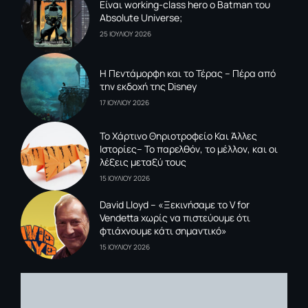
Είναι working-class hero ο Batman του
Absolute Universe;
25 ΙΟΥΛΙΟΥ 2026
Η Πεντάμορφη και το Τέρας – Πέρα από
την εκδοχή της Disney
17 ΙΟΥΛΙΟΥ 2026
To Xάρτινο Θηριοτροφείο Και Άλλες
Ιστορίες– Το παρελθόν, το μέλλον, και οι
λέξεις μεταξύ τους
15 ΙΟΥΛΙΟΥ 2026
David Lloyd – «Ξεκινήσαμε το V for
Vendetta χωρίς να πιστεύουμε ότι
φτιάχνουμε κάτι σημαντικό»
15 ΙΟΥΛΙΟΥ 2026