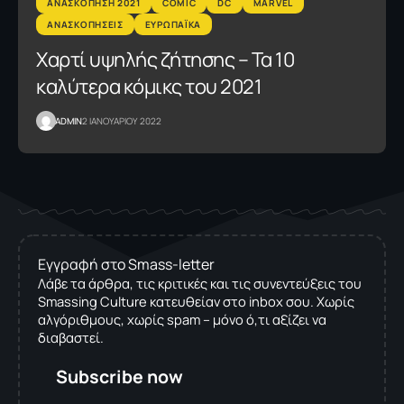
AΝΑΣΚΟΠΗΣΗ 2021
COMIC
DC
MARVEL
ΑΝΑΣΚΟΠΗΣΕΙΣ
ΕΥΡΩΠΑΪΚΑ
Χαρτί υψηλής ζήτησης – Τα 10
καλύτερα κόμικς του 2021
ADMIN
2 ΙΑΝΟΥΑΡΙΟΥ 2022
Εγγραφή στο Smass-letter
Λάβε τα άρθρα, τις κριτικές και τις συνεντεύξεις του
Smassing Culture κατευθείαν στο inbox σου. Χωρίς
αλγόριθμους, χωρίς spam – μόνο ό,τι αξίζει να
διαβαστεί.
Subscribe now