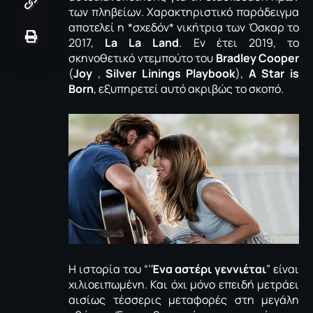
των πληβείων. Χαρακτηριστικό παράδειγμα
αποτελεί η *σχεδόν* νικήτρια των Όσκαρ το
2017,
La La Land
. Εν έτει 2019, το
σκηνοθετικό ντεμπούτο του
Bradley Cooper
(
Joy
,
Silver Linings Playbook
),
Α Star is
Βorn
, εξυπηρετεί αυτό ακριβώς το σκοπό.
Η ιστορία του “’
Ένα αστέρι γεννιέται
” είναι
χιλιοειπωμένη. Και όχι μόνο επειδή μετράει
αισίως τέσσερις μεταφορές στη μεγάλη