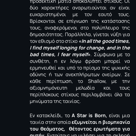
προσεκτική ματιά αποκαλύπτει στίχους. Οι
δύο χαρακτήρες αναρωτιούνται αν είναι
ευχαριστημένοι με τον εαυτό τους.
Βρίσκονται σε επίγνωση της κατάστασης
τους, αναφερόμενοι στο πολύπλευρο της
δημοσιότητας. Παράλληλα, γίνεται νύξη για
τον εθισμό στο στίχο
«
In all the good times,
I find myself longing for change, and in the
bad times, I fear myself
»
. Σύμφωνα με το
συνθέτη, η εν λόγω φράση μπορεί να
ερμηνευθεί και υπό το πρίσμα της ψυχικής
οδύνης ή των ανεκπλήρωτων ονείρων. Σε
κάθε περίπτωση, το Shallow, με την
αξιομνημόνευτη μελωδία και τους
περίπλοκους στίχους περιλαμβάνει όλα τα
μηνύματα της ταινίας.
Εν κατακλείδι, το
A Star is Born,
είναι μια
ταινία στην οποία
εξυμνείται η βιομηχανία
του θεάματος, θέτοντας ερωτήματα για
αυτήν
. Εντούτοις να μιλήσει για τη σκληρή