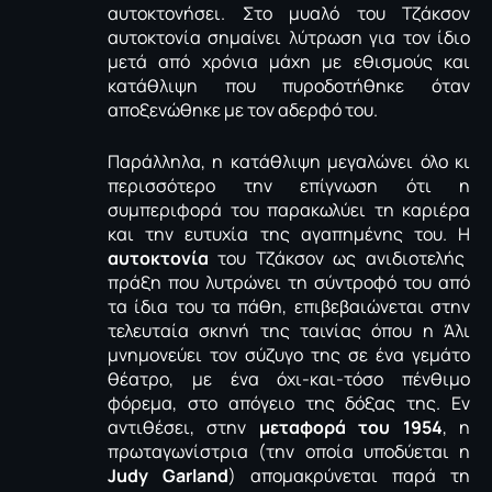
αυτοκτονήσει. Στο μυαλό του Τζάκσον
αυτοκτονία σημαίνει λύτρωση για τον ίδιο
μετά από χρόνια μάχη με εθισμούς και
κατάθλιψη που πυροδοτήθηκε όταν
αποξενώθηκε με τον αδερφό του.
Παράλληλα, η κατάθλιψη μεγαλώνει όλο κι
περισσότερο την επίγνωση ότι η
συμπεριφορά του παρακωλύει τη καριέρα
και την ευτυχία της αγαπημένης του. Η
αυτοκτονία
του Τζάκσον ως ανιδιοτελής
πράξη που λυτρώνει τη σύντροφό του από
τα ίδια του τα πάθη, επιβεβαιώνεται στην
τελευταία σκηνή της ταινίας όπου η Άλι
μνημονεύει τον σύζυγο της σε ένα γεμάτο
θέατρο, με ένα όχι-και-τόσο πένθιμο
φόρεμα, στο απόγειο της δόξας της. Εν
αντιθέσει, στην
μεταφορά του 1954
, η
πρωταγωνίστρια (την οποία υποδύεται η
Judy Garland
) απομακρύνεται παρά τη