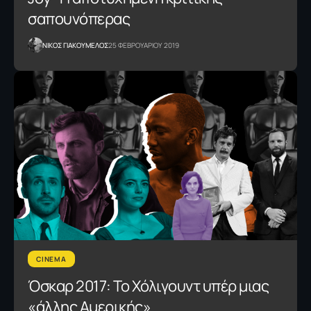
σαπουνόπερας
NΙΚΟΣ ΓΙΑΚΟΥΜΕΛΟΣ
25 ΦΕΒΡΟΥΑΡΙΟΥ 2019
CINEMA
Όσκαρ 2017: Το Χόλιγουντ υπέρ μιας
«άλλης Αμερικής»