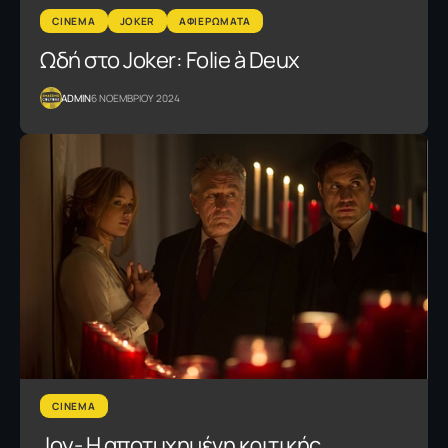
CINEMA
JOKER
ΑΦΙΕΡΩΜΑΤΑ
Ωδή στο Joker: Folie à Deux
ADMIN
6 ΝΟΕΜΒΡΙΟΥ 2024
CINEMA
Joy- Η αποτυχημένη κριτικής