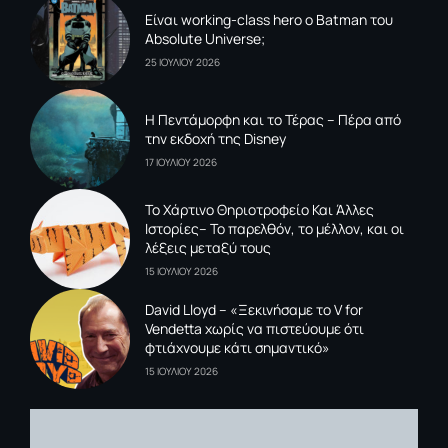
Είναι working-class hero ο Batman του
Absolute Universe;
25 ΙΟΥΛΙΟΥ 2026
Η Πεντάμορφη και το Τέρας – Πέρα από
την εκδοχή της Disney
17 ΙΟΥΛΙΟΥ 2026
To Xάρτινο Θηριοτροφείο Και Άλλες
Ιστορίες– Το παρελθόν, το μέλλον, και οι
λέξεις μεταξύ τους
15 ΙΟΥΛΙΟΥ 2026
David Lloyd – «Ξεκινήσαμε το V for
Vendetta χωρίς να πιστεύουμε ότι
φτιάχνουμε κάτι σημαντικό»
15 ΙΟΥΛΙΟΥ 2026