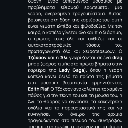
οθόνη. Ένας ξεπεσμένος μουσικός με
προβλήματα εθισμού ερωτεύεται μια
νεαρή, ανερχόμενη τραγουδίστρια. Αυτός
βρίσκεται στη δύση της καριέρας του, αυτή
είναι γεμάτη ελπίδα και φιλοδοξίες. Με τον
καιρό, η κοπέλα γίνεται όλο και πιο διάσημη,
ο έρωτας τους όλο και ανθίζει και οι
αυτοκαταστροφικές τάσεις του
πρωταγωνιστή όλο και χειροτερεύουν. Ο
Τζάκσον
και η
Άλι
γνωρίζονται σε ένα
drag
μπαρ (φόρος τιμής στα πρώτα βήματα στην
καριέρα της
Lady Gaga
), όπου η νεαρή
κοπέλα κάνει δειλά τα πρώτα της βήματα
στη μουσική βιομηχανία ερμηνεύοντας
Edith Piaf.
Ο Τζάκσον ανακαλύπτει το χαμένο
πάθος για την τέχνη του και τη μούσα του, η
Άλι το θάρρος να αγνοήσει τα κακεντρεχή
σχόλια για το παρουσιαστικό της και να
κυνηγήσει το όνειρο της αρχικά
τραγουδώντας στο πλευρό του συντρόφου
της και στη συνέχεια, ανοίγοντας τα φτερά