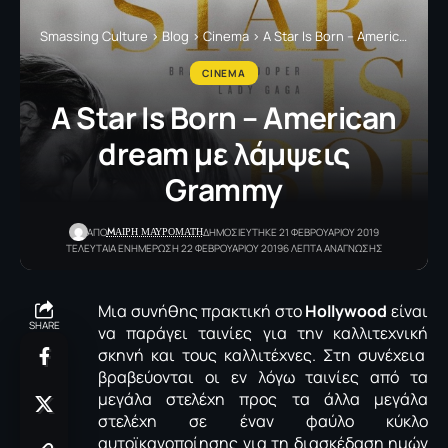
Smassing Culture
>
Blog
>
Cinema
>
A Star Is Born – American dream με λάμψεις Grammy
CINEMA
A Star Is Born – American
dream με λάμψεις
Grammy
MΑΙΡΗ ΜΑΥΡΟΜΑΤΗ
ΑΠΟ
ΔΗΜΟΣΙΕΥΤΗΚΕ 21 ΦΕΒΡΟΥΑΡΙΟΥ 2019
ΤΕΛΕΥΤΑΙΑ ΕΝΗΜΕΡΩΣΗ 22 ΦΕΒΡΟΥΑΡΙΟΥ 2019
6 ΛΕΠΤΑ ΑΝΑΓΝΩΣΗΣ
Μια συνήθης πρακτική στο
Hollywood
είναι
SHARE
να παράγει ταινίες για την καλλιτεχνική
σκηνή και τους καλλιτέχνες. Στη συνέχεια
βραβεύονται οι εν λόγω ταινίες από τα
μεγάλα στελέχη προς τα άλλα μεγάλα
στελέχη σε έναν φαύλο κύκλο
αυτοϊκανοποίησης για τη διασκέδαση ημών