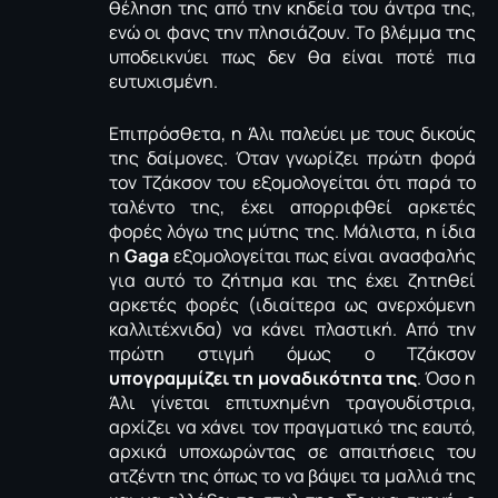
θέληση της από την κηδεία του άντρα της,
ενώ οι φανς την πλησιάζουν. Το βλέμμα της
υποδεικνύει πως δεν θα είναι ποτέ πια
ευτυχισμένη.
Επιπρόσθετα, η Άλι παλεύει με τους δικούς
της δαίμονες. Όταν γνωρίζει πρώτη φορά
τον Τζάκσον του εξομολογείται ότι παρά το
ταλέντο της, έχει απορριφθεί αρκετές
φορές λόγω της μύτης της. Μάλιστα, η ίδια
η
Gaga
εξομολογείται πως είναι ανασφαλής
για αυτό το ζήτημα και της έχει ζητηθεί
αρκετές φορές (ιδιαίτερα ως ανερχόμενη
καλλιτέχνιδα) να κάνει πλαστική. Από την
πρώτη στιγμή όμως ο Τζάκσον
υπογραμμίζει τη μοναδικότητα της
. Όσο η
Άλι γίνεται επιτυχημένη τραγουδίστρια,
αρχίζει να χάνει τον πραγματικό της εαυτό,
αρχικά υποχωρώντας σε απαιτήσεις του
ατζέντη της όπως το να βάψει τα μαλλιά της