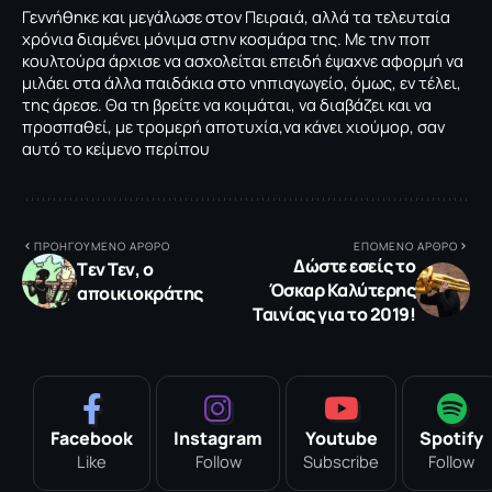
Γεννήθηκε και μεγάλωσε στον Πειραιά, αλλά τα τελευταία
χρόνια διαμένει μόνιμα στην κοσμάρα της. Με την ποπ
κουλτούρα άρχισε να ασχολείται επειδή έψαχνε αφορμή να
μιλάει στα άλλα παιδάκια στο νηπιαγωγείο, όμως, εν τέλει,
της άρεσε. Θα τη βρείτε να κοιμάται, να διαβάζει και να
προσπαθεί, με τρομερή αποτυχία,να κάνει χιούμορ, σαν
αυτό το κείμενο περίπου
ΠΡΟΗΓΟΥΜΕΝΟ ΑΡΘΡΟ
ΕΠΟΜΕΝΟ ΑΡΘΡΟ
Δώστε εσείς το
Tεν Τεν, ο
Όσκαρ Καλύτερης
αποικιοκράτης
Ταινίας για το 2019!
Facebook
Instagram
Youtube
Spotify
Like
Follow
Subscribe
Follow