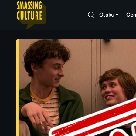
Otaku
Co