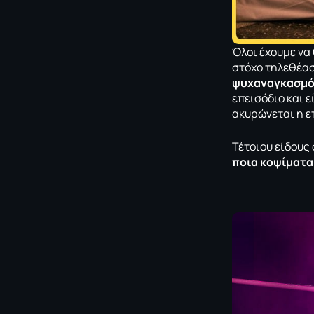
Όλοι έχουμε ν
στόχο τηλεθέαση
ψυχαναγκασμός 
επεισόδιο και ε
ακυρώνεται η ε
Τέτοιου είδους
ποια κοψίματα