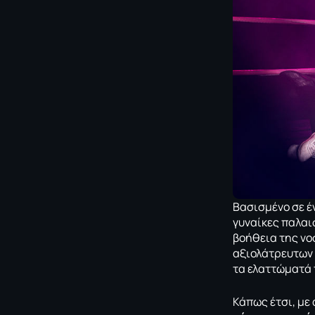
Βασισμένο σε έ
γυναίκες παλαι
βοήθεια της νο
αξιολάτρευτων 
τα ελαττώματά τ
Κάπως έτσι, με