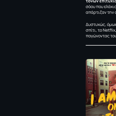
τόνων επιτυχί
σόου που ελάχι
απάρτιζαν την 
Δυστυχώς, όμως,
σπίτι, το Netfl
παγώνοντας του