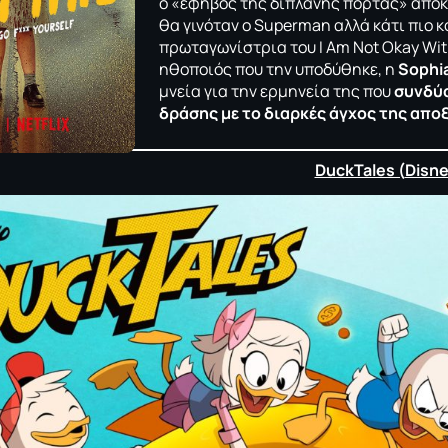
ο «έφηβος της διπλανής πόρτας» αποκ
θα γινόταν ο Superman αλλά κάτι πιο 
πρωταγωνίστρια του I Am Not Okay With
ηθοποιός που την υποδύθηκε, η
Sophia 
μνεία για την ερμηνεία της που
συνδύα
δράσης με το διαρκές άγχος της απ
DuckTales (
Disn