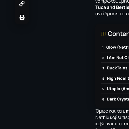
να πρωτοθυμη
Tuca and Berti
αντίδραση του 
Conten
Glow (Netfl
I Am Not Ok
DuckTales 
High Fideli
Utopia (Am
Dark Crysta
Όμως και τα
υπ
Netflix κόβει π
κόβουν και οι 