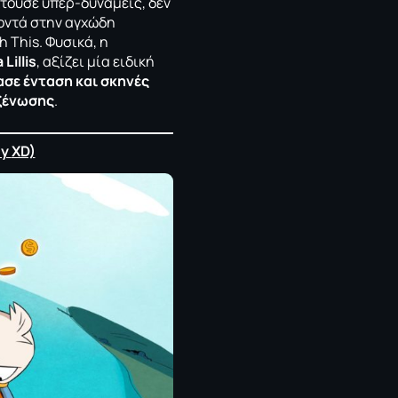
τούσε υπερ-δυνάμεις, δεν
κοντά στην αγχώδη
 This. Φυσικά, η
Lillis
, αξίζει μία ειδική
σε ένταση και σκηνές
οξένωσης
.
ey
XD)