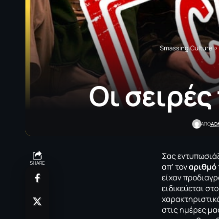
Smassing Culture
Οι σειρές
AD
ΑΠΟ
Σας εντυπωσιά
SHARE
απ’ τον
αριθμό 
είχαν προδιαγρά
ειδικεύεται στ
χαρακτηριστικά
στις ημέρες μα