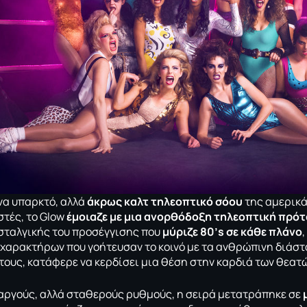
να υπαρκτό, αλλά
άκρως καλτ τηλεοπτικό σόου
της αμερικά
στές, το Glow
έμοιαζε με μια ανορθόδοξη τηλεοπτική πρό
σταλγικής του προσέγγισης που
μύριζε 80’s σε κάθε πλάνο
χαρακτήρων που γοήτευσαν το κοινό με τα ανθρώπινη διάστ
ους, κατάφερε να κερδίσει μια θέση στην καρδιά των θεατών
 αργούς, αλλά σταθερούς ρυθμούς, η σειρά μετατράπηκε σε