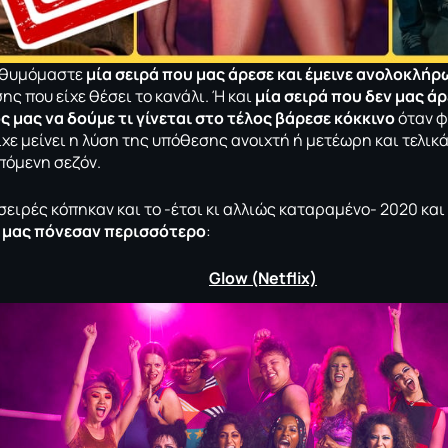
α θυμόμαστε
μία σειρά που μας άρεσε και έμεινε ανολοκλή
ς που είχε θέσει το κανάλι. Ή και
μία σειρά που δεν μας άρ
μας να δούμε τι γίνεται στο τέλος βάρεσε κόκκινο
όταν φ
ίχε μείνει η λύση της υπόθεσης ανοιχτή ή μετέωρη και τελικ
πόμενη σεζόν.
 σειρές κόπηκαν και το -έτσι κι αλλιώς καταραμένο- 2020 κ
 μας πόνεσαν περισσότερο
:
Glow (Netflix)