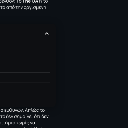
ρελθόν; Το
The OA
ή το
ετά από την οργισμένη
ρα ευθυνών. Απλώς το
τό δεν σημαίνει ότι δεν
ριτήρια χωρίς να