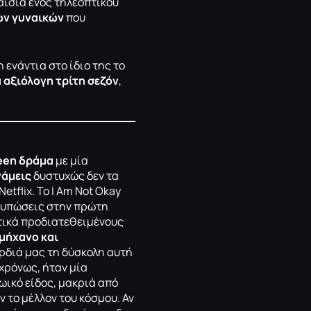
αίσια ενός τηλεοπτικού
των γυναικών
που
 ενάντια στο ίδιο της το
α αξιόλογη τρίτη σεζόν
,
een δράμα
με μία
νάμεις
δυστυχώς δεν τα
etflix. To Ι Am Not Okay
ντυπώσεις στην πρώτη
τικά προδιατεθειμένους
μήχανο και
αρδιά μας τη δύσκολη αυτή
χρόνως, ήταν μία
ικό είδος, μακριά από
ν το μέλλον του κόσμου. Αν