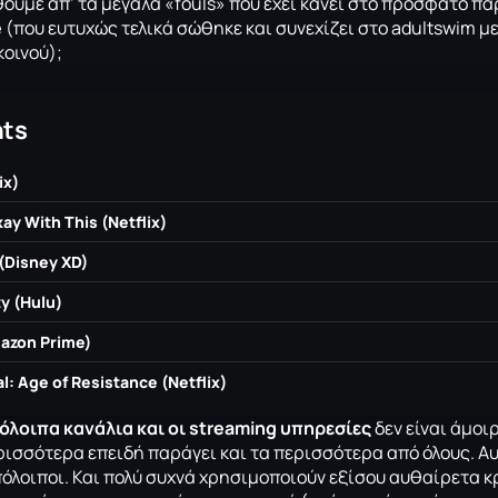
θούμε
απ’ τα μεγάλα «fouls» που έχει κάνει στο πρόσφατο πα
e
(που ευτυχώς τελικά σώθηκε και συνεχίζει στο adultswim μ
κοινού);
ts
ix)
ay With This (Netflix)
(Disney XD)
ty (Hulu)
azon Prime)
l: Age of Resistance (Netflix)
όλοιπα κανάλια και οι
streaming υπηρεσίες
δεν είναι άμοι
ερισσότερα επειδή παράγει και τα περισσότερα από όλους. Αυ
υπόλοιποι. Και πολύ συχνά χρησιμοποιούν εξίσου αυθαίρετα κ