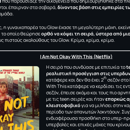
α
που παρουσίαζε την οικογένεια που δημιουργήθηκε στα πλ
στοι έπαιρναν στα σοβαρά,
δίνοντας βάση στις εμπειρίες 
ομάδα.
 η γυναικοπαρέα του Glow έχασε τη μεγαλύτερη μάχη, εκείνη
ix, το οποίο θεώρησε
ορθό να κόψει τη σειρά, ύστερα από μι
ς πιστούς ακολούθους τoυ Glow. Κρίμα, κρίμα, κρίμα.
I Am Not Okay With This
(Netflix)
H σειρά που συνδύασε με επιτυχία το
t
ρεαλιστική προσέγγιση στις υπερδυ
η
κατάφερε και δεν θα έχει 2
σεζόν στο N
With This κατάφερε να κερδίσει τις ε
σεζόν, έπεισε ακόμα και τους
πιο αρνη
με τις teen σειρές
και ήταν
επαρκώς α
κλειστοφοβικό
για να μιλήσει στην κ
περίοδο των απανωτών λοκντάουν. Συγ
ενδιαφέρουσα προσθήκη στο υπερ-ηρω
υπερβολές και επικές μάχες που κρίνου