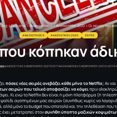
>
Blog
>
Exclusive
>
Ανασκοπήσεις
>
Ανασκόπηση 2020
>
Οι σειρές που κό
ΑΝΑΣΚΟΠΗΣΕΙΣ
ΑΝΑΣΚΟΠΗΣΗ 2020
ΣΕΙΡΕΣ
 που κόπηκαν άδι
MIN
ΔΗΜΟΣΙΕΥΤΗΚΕ 5 ΦΕΒΡΟΥΑΡΙΟΥ 2021
ΤΕΛΕΥΤΑΙΑ ΕΝΗΜΕΡΩΣΗ 5 ΦΕΒΡΟΥΑΡΙΟΥ 2021
12 ΛΕΠΤΑ
ζει
πόσες νέες σειρές ανεβάζει κάθε μήνα το Netflix;
Αν ναι
των σειρών που τελικά αποφασίζει να κόψει
πριν ολοκληρώ
ψει. Κι ενώ το Netflix δεν είναι η μόνη πλατφόρμα (ή τηλεοπ
ο ψαλίδι αγαπημένων μας σειρών (συνήθως χωρίς να λογαριά
, αλλά μόνο το budget που σπαταλά και την τηλεθέαση που 
ς έχει μετατραπεί στον
συνήθη ύποπτο μαζικών κοψιμάτω