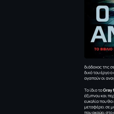
διάδοχος της σ
δικό του έργο 
αγαπούν οι ανα
Το ίδιο το
Gray
έξυπνου και περ
ευκολία που θα 
μεταφέρει σε μ
που ακούει στο