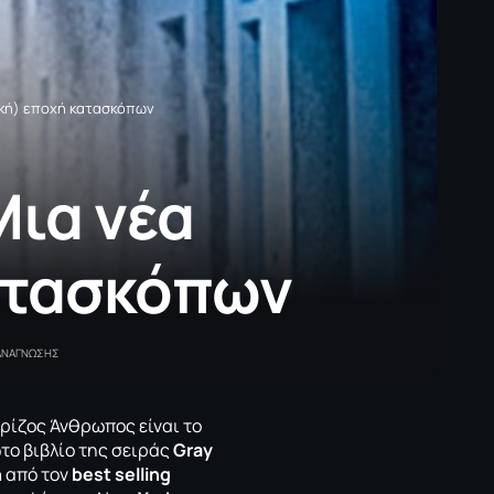
ική) εποχή κατασκόπων
Μια νέα
ατασκόπων
 ΑΝΑΓΝΩΣΗΣ
κρίζος Άνθρωπος είναι το
το βιβλίο της σειράς
Gray
n
από τον
best selling