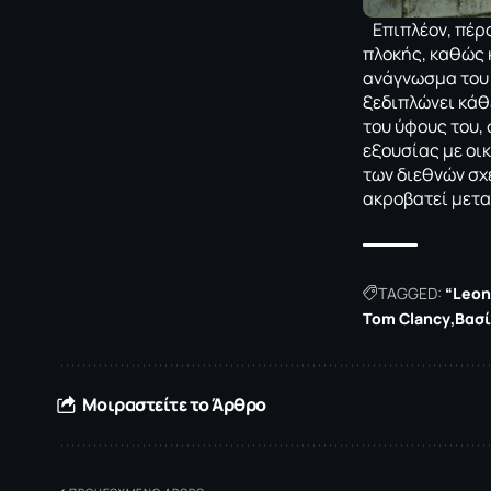
Επιπλέον, πέρα
πλοκής, καθώς 
ανάγνωσμα του 
ξεδιπλώνει κάθ
του ύφους του, 
εξουσίας με οι
των διεθνών σχ
ακροβατεί μετα
TAGGED:
“Leon
Tom Clancy
Βασ
Μοιραστείτε το Άρθρο