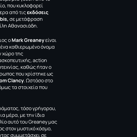
λίο, που κυκλοφορεί
ερα από τις
εκδόσεις
bis,
σε μετάφραση
ίλη Αθανασιάδη.
ιος ο
Mark Greaney
είναι
 ένα καθιερωμένο όνομα
ν χώρο της
ασκοπευτικής, action
οτεχνίας, καθώς ήταν ο
ρωπος που χρίστηκε ως
om Clancy
. Ωστόσο στο
όμως τα στοιχεία που
ράματος, τόσο γρήγορου,
ια μέρα, με την ίδια
βλίο αυτό του Greaney μας
ος στον μυστικό κόσμο,
οντας συμμετάσχει σε