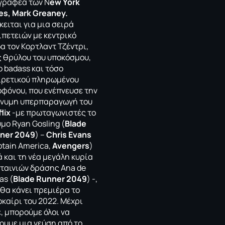
γραφέα των N
ew York
es,
Mark Greaney.
ειται για μια σειρά
ιπετειών με κεντρικό
α τον Κορτλαντ Τζέντρι,
ς θρύλου του υποκόσμου,
ο badass και τόσο
ιρετικού πληρωμένου
οφόνου, που ενέπνευσε την
νυμη υπερπαραγωγή του
flix
-με πρωταγωνιστές το
μο Ryan Gosling (
Blade
ner 2049
) –
Chris Evans
ptain America,
Avengers
)
 και τη νέα μεγάλη κυρία
 ταινιών δράσης Ana de
as (
Blade Runner 2049
) -,
 θα κάνει πρεμιέρα το
οκαίρι του 2022. Μέχρι
, μπορούμε όλοι να
ουμε μια γεύση από το