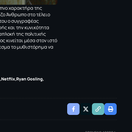
υπνο χαρακτήρα της
ίζο Άνθρωπο στο τέλειο
 του ο συγγραφέας
φής και την κυνικότητα
ιαπλοκή της πολιτικής
ς κινείται μέσα στον ιστό
εσμα το μυθιστόρημα να
Netflix
Ryan Gosling