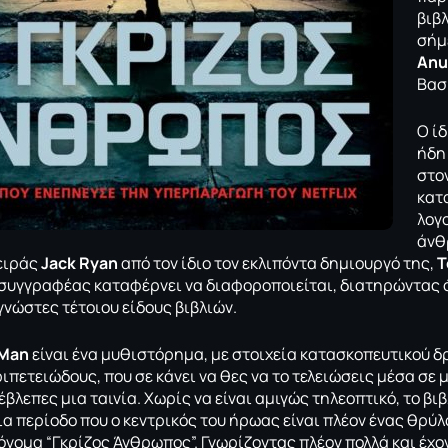
βιβ
σήμ
Anu
Βασ
Ο ίδ
ήδη
στο
κατ
λογ
άνθ
ειράς
Jack Ryan
από τον ίδιο τον εκλιπόντα δημιουργό της,
T
ο συγγραφέας καταφέρνει να διαφοροποιείται, διατηρώντας 
γνώστες τέτοιου είδους βιβλιών.
 Man
είναι ένα μυθιστόρημα, με στοιχεία κατασκοπευτικού δ
ιπετειώδους, που σε κάνει να θες να το τελειώσεις μέσα σε μ
έβλεπες μια ταινία. Χωρίς να είναι αμιγώς τηλεοπτικό, το βι
ια περίοδο που ο κεντρικός του ήρωας είναι πλέον ένας θρύλ
 όνομα “Γκρίζος Άνθρωπος”. Γνωρίζοντας πλέον πολλά και έχ