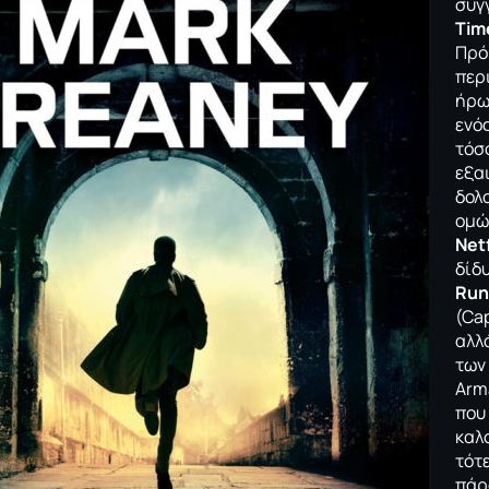
συγ
Tim
Πρόκ
περ
ήρω
ενό
τόσ
εξα
δολ
ομώ
Net
δίδυ
Run
(Ca
αλλά
των
Arm
που
καλ
τότε
πάρ