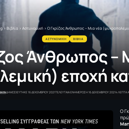
og
>
Βιβλία
>
Αστυνομική
>
Ο Γκρίζος Άνθρωπος – Μια νέα (ψυχροπολεμ
ΑΣΤΥΝΟΜΙΚΗ
ΒΙΒΛΙΑ
ζος Άνθρωπος – 
λεμική) εποχή κ
RAYA
ΔΗΜΟΣΙΕΥΤΗΚΕ 16 ΔΕΚΕΜΒΡΙΟΥ 2021
ΤΕΛΕΥΤΑΙΑ ΕΝΗΜΕΡΩΣΗ 16 ΔΕΚΕΜΒΡΙΟΥ 2021
4 ΛΕΠΤΑ
Ο Γ
πρώ
Ma