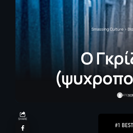
Smassing Culture
>
Bl
Ο Γκρί
(ψυχροπο
SO
ΑΠΟ
SHARE