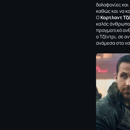
δολοφονίες και 
καθώς και να κ
Ο
Κορτλαντ Τζέ
καλός άνθρωπος,
πραγματικό ανθ
ο Τζέντρι, σε α
ανάμεσα στο να 