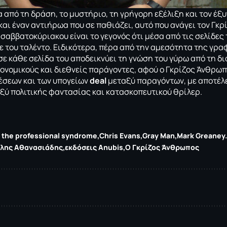
 από τη δράση, το μυστήριο, τη γρήγορη εξέλιξη και τον έξ
και έναν αντιήρωα που σε παθιάζει, αυτό που ανάγει τον Γκρ
σαββατοκύριακου είναι το γεγονός ότι μέσα από τις σελίδες
ε του ταλέντο. Ειδικότερα, πέρα από την αμεσότητα της γρα
σε κάθε σελίδα του αποδεικνύει τη γνώση του γύρω από τη δ
κονομικούς και διεθνείς παράγοντες, αφού ο Γκρίζος Άνθρωπο
έσεων και των υπογείων
deal
μεταξύ παραγόντων, με αποτέλ
ξύ πολιτικής φαντασίας και κατασκοπευτικού θρίλερ.
 the professional syndrome
Chris Evans
Gray Man
Mark Greaney.
ίλης Αθανασιάδης
εκδόσεις Anubis
Ο Γκρίζος Άνθρωπος