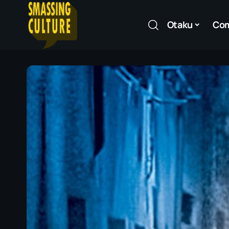
Otaku
Co