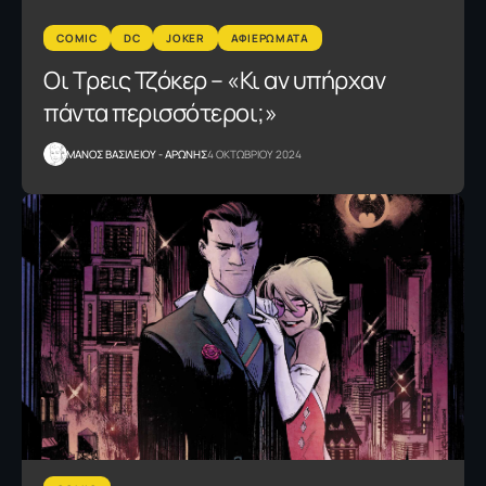
COMIC
DC
JOKER
ΑΦΙΕΡΩΜΑΤΑ
Οι Τρεις Τζόκερ – «Κι αν υπήρχαν
πάντα περισσότεροι;»
ΜΑΝΟΣ ΒΑΣΙΛΕΙΟΥ - ΑΡΩΝΗΣ
4 ΟΚΤΩΒΡΙΟΥ 2024