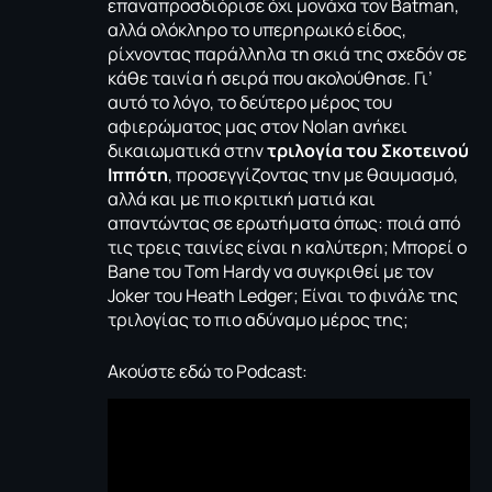
επαναπροσδιόρισε όχι μονάχα τον Βatman,
αλλά ολόκληρο το υπερηρωικό είδος,
ρίχνοντας παράλληλα τη σκιά της σχεδόν σε
κάθε ταινία ή σειρά που ακολούθησε. Γι’
αυτό το λόγο, τo δεύτερο μέρος του
αφιερώματος μας στον Nolan ανήκει
δικαιωματικά στην
τριλογία του Σκοτεινού
Ιππότη
, προσεγγίζοντας την με θαυμασμό,
αλλά και με πιο κριτική ματιά και
απαντώντας σε ερωτήματα όπως: ποιά από
τις τρεις ταινίες είναι η καλύτερη; Μπορεί ο
Bane του Tom Hardy να συγκριθεί με τον
Joker του Heath Ledger; Είναι το φινάλε της
τριλογίας το πιο αδύναμο μέρος της;
Ακούστε εδώ το Podcast: