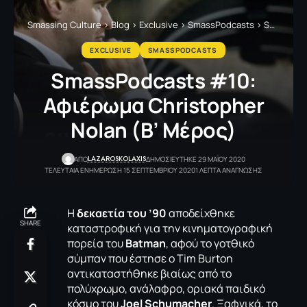
Smassing Culture
>
Blog
>
Exclusive
>
SmassPodcasts
>
SmassPodcasts #10: Αφιέρωμα Christopher Nolan (Β’ Μέρος)
EXCLUSIVE
SMASSPODCASTS
SmassPodcasts #10:
Αφιέρωμα Christopher
Nolan (Β’ Μέρος)
LAZAROSKOLAXIS
ΑΠΟ
ΔΗΜΟΣΙΕΥΤΗΚΕ 29 ΜΑΪΟΥ 2020
ΤΕΛΕΥΤΑΙΑ ΕΝΗΜΕΡΩΣΗ 15 ΣΕΠΤΕΜΒΡΙΟΥ 2020
1 ΛΕΠΤΑ ΑΝΑΓΝΩΣΗΣ
Η
δεκαετία του ’90
αποδείχθηκε
SHARE
καταστροφική για την κινηματογραφική
πορεία του
Batman
, αφού το γοτθικό
σύμπαν που έστησε ο Tim Burton
αντικαταστήθηκε βιαίως από το
πολύχρωμο, ανάλαφρο, οριακά παιδικό
κόσμο του
Joel Schumacher
. Ξαφνικά, το