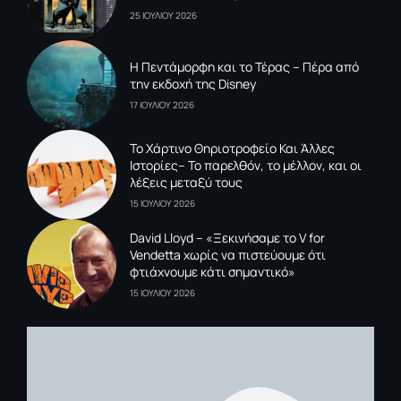
25 ΙΟΥΛΙΟΥ 2026
Η Πεντάμορφη και το Τέρας – Πέρα από
την εκδοχή της Disney
17 ΙΟΥΛΙΟΥ 2026
To Xάρτινο Θηριοτροφείο Και Άλλες
Ιστορίες– Το παρελθόν, το μέλλον, και οι
λέξεις μεταξύ τους
15 ΙΟΥΛΙΟΥ 2026
David Lloyd – «Ξεκινήσαμε το V for
Vendetta χωρίς να πιστεύουμε ότι
φτιάχνουμε κάτι σημαντικό»
15 ΙΟΥΛΙΟΥ 2026