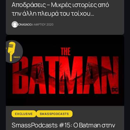
Αποδράσεις – Μικρές ιστορίες από
την άλλη πλευρά του τοίχου…
IONASAGG
4 ΜΑΡΤΙΟΥ 2020
EXCLUSIVE
SMASSPODCASTS
SmassPodcasts #15: Ο Batman στην