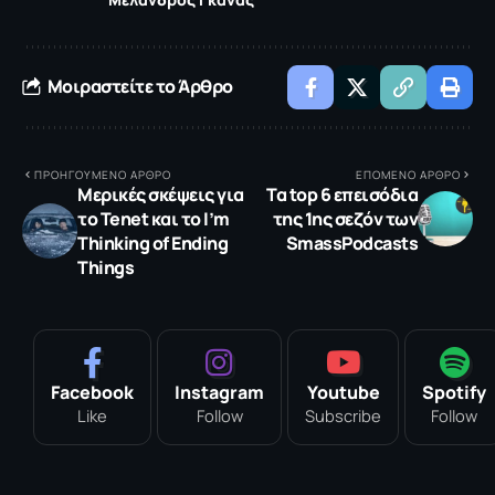
Μοιραστείτε το Άρθρο
ΠΡΟΗΓΟΥΜΕΝΟ ΑΡΘΡΟ
ΕΠΟΜΕΝΟ ΑΡΘΡΟ
Μερικές σκέψεις για
Τα top 6 επεισόδια
το Tenet και το I’m
της 1ης σεζόν των
Thinking of Ending
SmassPodcasts
Things
Facebook
Instagram
Youtube
Spotify
Like
Follow
Subscribe
Follow