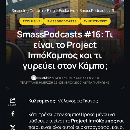
Smassing Culture
>
Blog
>
Exclusive
>
SmassPodcasts
>
SmassPodcasts #16: Τι είναι το Project ΙππόΚαμπος και τι γυρεύει στον Κάμπο;
EXCLUSIVE
SMASSPODCASTS
ΣΥΝΕΝΤΕΥΞΕΙΣ
SmassPodcasts #16: Τι
είναι το Project
ΙππόΚαμπος και τι
γυρεύει στον Κάμπο;
ADMIN
ΑΠΟ
ΔΗΜΟΣΙΕΥΤΗΚΕ 3 ΟΚΤΩΒΡΙΟΥ 2020
ΤΕΛΕΥΤΑΙΑ ΕΝΗΜΕΡΩΣΗ 22 ΝΟΕΜΒΡΙΟΥ 2020
1 ΛΕΠΤΑ ΑΝΑΓΝΩΣΗΣ
Καλεσμένος
: Μέλανδρος Γκανάς
SHARE
Κάτι τρέχει στον Κάμπο! Προκειμένου να
μάθουμε τι είναι το
Project ΙππόΚαμπος
και
ποιοι είναι όλοι αυτοί οι σκιτσογράφοι και οι