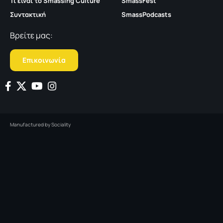
Τι είναι το Smassing Culture
SmassFest
Συντακτική
SmassPodcasts
Βρείτε μας:
Επικοινωνία
Manufactured by
Sociality