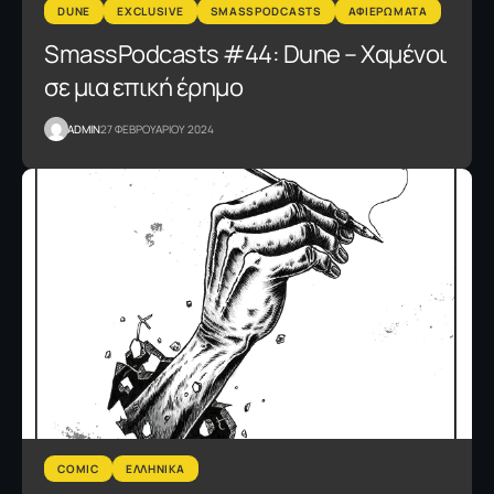
DUNE
EXCLUSIVE
SMASSPODCASTS
ΑΦΙΕΡΩΜΑΤΑ
SmassPodcasts #44: Dune – Χαμένοι
σε μια επική έρημο
ADMIN
27 ΦΕΒΡΟΥΑΡΙΟΥ 2024
COMIC
ΕΛΛΗΝΙΚΑ