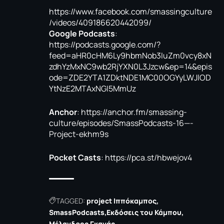
https://www.facebook.com/smassingculture
/videos/409186620442099/
Google Podcasts
:
https://podcasts.google.com/?
feed=aHR0cHM6Ly9hbmNob3IuZm0vcy8xN
zdhYzMxNC9wb2RjYXN0L3Jzcw&ep=14&epis
ode=ZDE2YTA1ZDktNDE1MC00OGYyLWJlOD
YtNzE2MTAxNGI5MmUz
Anchor
:
https://anchor.fm/smassing-
culture/episodes/SmassPodcasts-16—-
Project-ekhm9s
Pocket Casts
:
https://pca.st/hbwejov4
TAGGED:
project Ιππόκαμπος
SmassPodcasts
Εκδόσεις του Κάμπου
Μέλανδρος Γκανάς