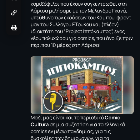
κομιξόφιλοι που έχουν συγκεντρωθεί στη
Λάρισα μιλήσαμε με τον Μέλανδρο Γκανά,
υπεύθυνο των εκδόσεων του Κάμπου, φροντ
μαν του Συλλόγου ΕΤουΚου και (πλέον)
ιδιοκτήτη του “Project ΙππόΚαμπος”, ενός
νέου πολυχώρου για comics, που άνοιξε πριν
περίπου 10 μέρες στη Λάρισα!
Μαζί μας είναι και το περιοδικό
Comic
Cultura
σε μια συζητήση για τα ελληνικά
comics εν μέσω πανδημίας, για τις
δυσκολίες των δημιουργών, για τα