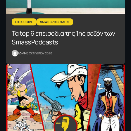
EXCLUSIVE
SMASSPODCASTS
Τα top 6 επεισόδια της 1ης σεζόν των
SmassPodcasts
ADMIN
6 ΟΚΤΩΒΡΙΟΥ 2020