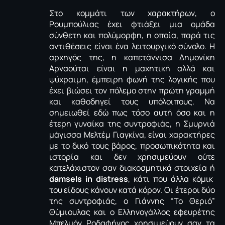
Στο κομμάτι των χαρακτήρων, ο
Ρουμπούλιας έχει φτιάξει μια ομάδα
σύνθετη και πολύμορφη, η οποία, παρά τις
αντιθέσεις είναι ένα λειτουργικό σύνολο. Η
αρχηγός της, η καπετάννισα Δημονίκη
Αρναούται είναι η μαχητική αλλά και
ψύχραιμη, έμπειρη φωνή της λογικής που
έχει βιώσει τον πόλεμο στην πρώτη γραμμή
και καθοδηγεί τους υπόλοιπους. Να
σημειωθεί εδώ πως τόσο αυτή όσο και η
έτερη γυναίκα της συντροφιάς, η Σμυρνιά
μάγισσα Μελτέμ Γιαγκίνα, είναι χαρακτήρες
με το δικό τους βάρος, προσωπικότητα και
ιστορία και δεν χρησιμεύουν ούτε
κατελάχιστον σαν διακοσμητικά στοιχεία ή
damsels in distress
, κάτι που άλλα κόμικ
του είδους κάνουν κατά κόρον. Oι έτεροι δύο
της συντροφιάς, ο Γιάννης “Το Θεριό”
Θύμιουλας και ο Ελληνογάλλος εφευρέτης
Μπελμόν Ροδαφήνος χρησιμεύουν σαν τα