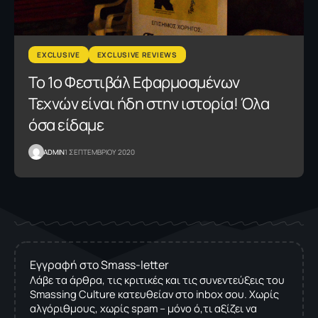
EXCLUSIVE
EXCLUSIVE REVIEWS
Το 1ο Φεστιβάλ Εφαρμοσμένων
Τεχνών είναι ήδη στην ιστορία! Όλα
όσα είδαμε
ADMIN
1 ΣΕΠΤΕΜΒΡΙΟΥ 2020
Εγγραφή στο Smass-letter
Λάβε τα άρθρα, τις κριτικές και τις συνεντεύξεις του
Smassing Culture κατευθείαν στο inbox σου. Χωρίς
αλγόριθμους, χωρίς spam – μόνο ό,τι αξίζει να