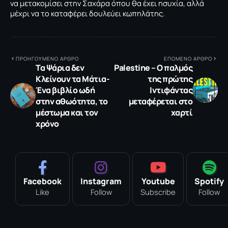
να μετακομίσει στην Σαχάρα όπου θα έχει ησυχία, αλλά
μέχρι να το καταφέρει δουλεύει κωπηλάτης.
ΠΡΟΗΓΟΥΜΕΝΟ ΑΡΘΡΟ
ΕΠΟΜΕΝΟ ΑΡΘΡΟ
Τα Ψάρια δεν
Palestine – O παλμός
Κλείνουν τα Μάτια-
της πρώτης
Ένα βιβλίο ωδή
Ιντιφάντας
στην αθωότητα, το
μεταφέρεται στο
μέστωμα και τον
χαρτί
χρόνο
Facebook
Instagram
Youtube
Spotify
Like
Follow
Subscribe
Follow