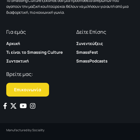
To Smassing Culture ξεκίνησε σαν μια προσπάθεια ανθρώπων που
αγαπούν την μαζική κουλτούρα και θέλουν να μιλήσουν για αυτή από μια
διαφορετική, πιο κοινωνική γωνία.
Για εμάς
Δείτε Επίσης
Αρχική
Συνεντεύξεις
Τι είναι το Smassing Culture
SmassFest
Συντακτική
SmassPodcasts
Βρείτε μας:
Επικοινωνία
Manufactured by
Sociality