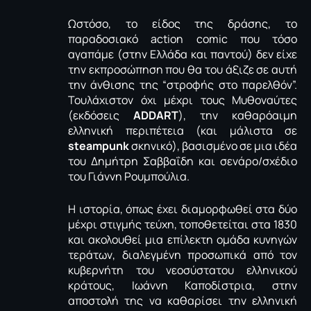
Ωστόσο, το είδος της δράσης, το
παραδοσιακό action comic που τόσο
αγαπάμε (στην Ελλάδα και παντού) δεν είχε
την εκπροσώπηση που θα του άξιζε σε αυτή
την άνθισης της “στροφής στο παρελθόν”.
Τουλάχιστον όχι μέχρι τους Μυθοναύτες
(εκδόσεις
ADDART
), την καθαρόαιμη
ελληνική περιπέτεια (και μάλιστα σε
steampunk
σκηνικό), βασισμένο σε μια ιδέα
του Δημήτρη Σαββαΐδη και σενάρο/σχέδιο
του Γιάννη Ρουμπούλια.
Η ιστορία, όπως έχει διαμορφωθεί στα δύο
μέχρι στιγμής τεύχη, τοποθετείται στα 1830
και ακολουθεί μια επίλεκτη ομάδα κυνηγών
τεράτων, διαλεγμένη προσωπικά από τον
κυβερνήτη του νεοσύστατου ελληνικού
κράτους, Ιωάννη Καποδίστρια, στην
αποστολή της να καθαρίσει την ελληνική