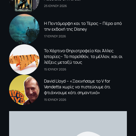
25 ΙΟΥΛΙΟΥ 2026
Η Πεντάμορφη και το Τέρας – Πέρα από
την εκδοχή της Disney
17 ΙΟΥΛΙΟΥ 2026
To Xάρτινο Θηριοτροφείο Και Άλλες
Ιστορίες– Το παρελθόν, το μέλλον, και οι
λέξεις μεταξύ τους
15 ΙΟΥΛΙΟΥ 2026
David Lloyd – «Ξεκινήσαμε το V for
Vendetta χωρίς να πιστεύουμε ότι
φτιάχνουμε κάτι σημαντικό»
15 ΙΟΥΛΙΟΥ 2026