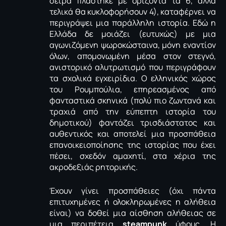
σειρά πλάστηκε με ορίζοντα τα 6, αλλά
τελικά θα κυκλοφορήσουν 4), καταφέρνει να
περιγράψει μια παράλληλη ιστορία. Εδώ η
Ελλάδα δε μοιάζει (ευτυχώς) με μια
αγωνιζόμενη ψωροκώσταινα, μόνη εναντίον
όλων, απομονωμένη μέσα στον στεγνό,
ανιστορικό αλυτρωτισμό που περιγράφουν
τα σχολικά εγχειρίδια. Ο ελληνικός χώρος
του Ρουμπούλια, επηρεασμένος από
φανταστικά σκηνικά (πολύ πιο ζωντανά και
τραχιά από την εύπεπτη ιστορία του
δημοτικού) φαντάζει τρισδιάστατος και
αυθεντικός και αποτελεί μια προσπάθεια
επανοικειοποίησης της ιστορίας που έχει
πέσει, σχεδόν αμαχητί, στα χέρια της
ακροδεξιάς ρητορικής.
Έχουν γίνει προσπάθειες (όχι πάντα
επιτυχημένες ή ολοκληρωμένες η αλήθεια
είναι) να δοθεί μια αίσθηση αλήθειας σε
μια περιπέτεια
steampunk
ύφους. Η