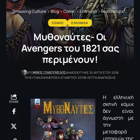
Smassing Culture
>
Blog
>
Comic
>
Ελληνικά
>
Μυθοναύτες- Οι Avengers του 1821 σας περιμένουν!
COMIC
ΕΛΛΗΝΙΚΑ
Μυθοναύτες- Οι
Avengers του 1821 σας
περιμένουν!
NΙΚΟΣ ΓΙΑΚΟΥΜΕΛΟΣ
ΑΠΟ
ΔΗΜΟΣΙΕΥΤΗΚΕ 30 ΑΥΓΟΥΣΤΟΥ 2018
ΤΕΛΕΥΤΑΙΑ ΕΝΗΜΕΡΩΣΗ 27 ΜΑΡΤΙΟΥ 2019
6 ΛΕΠΤΑ ΑΝΑΓΝΩΣΗΣ
Η ελληνική
SHARE
σκηνή κόμικ
δεν είναι
άγνωστη με
την
μεταφορά
ιστοριών της