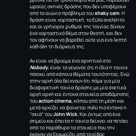
ωραίες σκηνές δράσης που δεν υποφέρουν
από το αιώνιο πρόβλημα του
shaky cam
. Η
δράση είναι χορταστική, το ξύλο ανελέητο
και οι γρήγοροι ρυθμοί της ταινίας δίνουν
ένα χορταστικό θέμα στον θεατή, και δεν
τον αφήνουν να βαρεθεί ούτε για ένα λεπτό
καθ όλη τη διάρκειά της.
Αν είναι να βρούμε ένα αρνητικό στο
Nobody
, είναι το γεγονός ότι η ίδια η ταινία
πάσχει από κάποια θέματα ταυτότητας. Ενώ
στην αρχή όλα δείχνουν ότι πάμε για μία
διαφορετική ταινία δράσης με μία σχετικά
αργή αρχή και έντονα στοιχεία αποδόμησης
του
action cinema,
κάπου από τη μέση και
μετά αρχίζει να φαίνεται πολύ πιο έντονα η
“σκιά” του
John Wick
. Και όντως από ένα
σημείο και έπειτα η ταινία δείχνει να πετάει
από το παράθυρο τα στοιχεία που την
έκαναν να ξεχωρίζει από το είδος