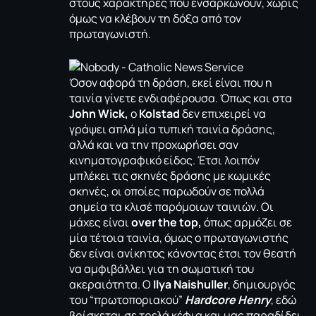
στους χαρακτήρες που ενσαρκώνουν, χωρίς
όμως να κλέβουν τη δόξα από τον
πρωταγωνιστή.
Όσον αφορά τη δράση, εκεί είναι που η
ταινία γίνετε ενδιαφέρουσα. Όπως και στα
John Wick,
ο
Kolstad
δεν επιχειρεί να
γράψει απλά μία τυπική ταινία δράσης,
αλλά και να την προχωρήσει σαν
κινηματογραφικό είδος. Έτσι λοιπόν
μπλέκει τις σκηνές δράσης με κωμικές
σκηνές, οι οποίες παρωδούν σε πολλά
σημεία τα κλισέ παρόμοιων ταινιών. Οι
μάχες είναι
over the top,
όπως αρμόζει σε
μία τέτοια ταινία, όμως ο πρωταγωνιστής
δεν είναι ανίκητος κάνοντας έτσι τον θεατή
να αμφιβάλλει για τη σωματική του
ακεραιότητα. Ο
Ilya Naishuller
, δημιουργός
του “πρωτοποριακού”
Hardcore Henry
, εδώ
βρίσκεται σε τρελά κέφια και μας παραδίδει