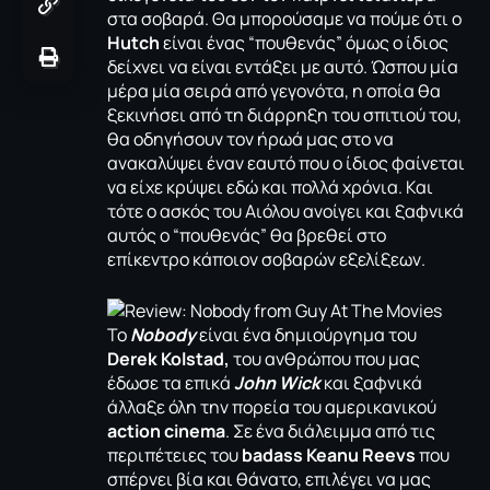
στα σοβαρά. Θα μπορούσαμε να πούμε ότι ο
Hutch
είναι ένας “πουθενάς” όμως ο ίδιος
δείχνει να είναι εντάξει με αυτό. Ώσπου μία
μέρα μία σειρά από γεγονότα, η οποία θα
ξεκινήσει από τη διάρρηξη του σπιτιού του,
θα οδηγήσουν τον ήρωά μας στο να
ανακαλύψει έναν εαυτό που ο ίδιος φαίνεται
να είχε κρύψει εδώ και πολλά χρόνια. Και
τότε ο ασκός του Αιόλου ανοίγει και ξαφνικά
αυτός ο “πουθενάς” θα βρεθεί στο
επίκεντρο κάποιον σοβαρών εξελίξεων.
Το
Nobody
είναι ένα δημιούργημα του
Derek Kolstad,
του ανθρώπου που μας
έδωσε τα επικά
John Wick
και ξαφνικά
άλλαξε όλη την πορεία του αμερικανικού
action cinema
. Σε ένα διάλειμμα από τις
περιπέτειες του
badass Keanu Reevs
που
σπέρνει βία και θάνατο, επιλέγει να μας