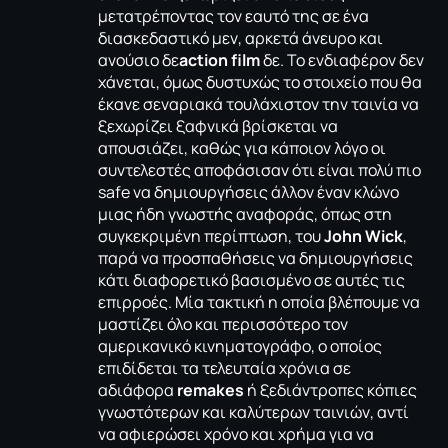
μετατρέποντας τον εαυτό της σε ένα
διασκεδαστικό μεν, αρκετά άνευρο και
ανούσιο δε
action film
δε. Το ενδιαφέρον δεν
χάνεται, όμως δυστυχώς το στοιχείο που θα
έκανε σεναριακά τουλάχιστον την ταινία να
ξεχωρίζει ξαφνικά βρίσκεται να
απουσιάζει, καθώς για κάποιον λόγο οι
συντελεστές αποφάσισαν ότι είναι πολύ πιο
safe να δημιουργήσεις άλλον έναν κλώνο
μιας ήδη γνωστής αναφοράς, όπως στη
συγκεκριμένη περίπτωση, του
John Wick
,
παρά να προσπαθήσεις να δημιουργήσεις
κάτι διαφορετικό βασισμένο σε αυτές τις
επιρροές. Μία τακτική η οποία βλέπουμε να
μαστίζει όλο και περισσότερο τον
αμερικανικό κινηματογράφο, ο οποίος
επιδίδεται τα τελευταία χρόνια σε
αδιάφορα
remakes
ή ξεδιάντροπες κόπιες
γνωστότερων και καλύτερων ταινιών, αντί
να αφιερώσει χρόνο και χρήμα για να