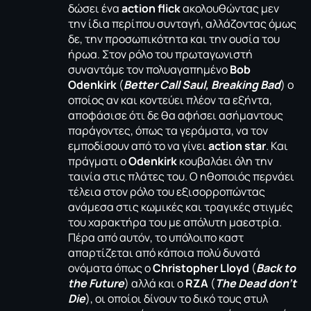
δώσει ένα
action flick
ακολουθώντας μεν
την ίδια περίπου συνταγή, αλλάζοντας όμως
δε, την προσωπικότητα και την ουσία του
ήρωα. Στον ρόλο του πρωταγωνιστή
συναντάμε τον πολυαγαπημένο
Bob
Odenkirk
(
Better Call Saul, Breaking Bad
) ο
οποίος αν και κοντεύει πλέον τα εξήντα,
αποφάσισε ότι δε θα αφήσει ασήμαντους
παράγοντες, όπως τα γεράματα, να τον
εμποδίσουν από το να γίνει
action star
. Και
πράγματι ο
Odenkirk
κουβαλάει όλη την
ταινία στις πλάτες του. Ο ηθοποιός περνάει
τέλεια στον ρόλο του εξισορροπώντας
ανάμεσα στις κωμικές και τραγικές στιγμές
του χαρακτήρα του με απόλυτη μαεστρία.
Πέρα από αυτόν, το υπόλοιπο καστ
απαρτίζεται από κάποια πολύ δυνατά
ονόματα όπως ο
Christopher Lloyd
(
Back to
the Future
)
αλλά και ο
RZA
(
The Dead don’t
Die
), οι οποίοι δίνουν το δικό τους στυλ