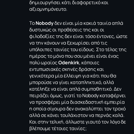
δημιουργήσει κάτι διαφορετικό και
αξιομνημόνευτο.
Το
Nobody
δεν είναι μία κακιά ταινία απλά
δυστυχώς οι προθέσεις της και οι
φιλοδοξίες της δεν είναι τόσο έντονες, ώστε
να την κάνουν να ξεχωρίσει από τις
υπόλοιπες ταινίες του είδους. Στο τέλος της
ημέρας το μόνο που σου μένει είναι ένας
πολύ ωραίος
Odenkirk
, κάποιες
εντυπωσιακές σκηνές δράσης και
γενικότερα μία έλλειψη για κάτι που θα
μπορούσε να γίνει καταπληκτικό, αλλά
κατέληξε να είναι απλά συμπαθητικό. Δεν
πειράζει όμως, γιατί το Nobody καταφέρνει
να προσφέρει μία διασκεδαστική εμπειρία
η οποία σίγουρα δεν ανακαλύπτει τον τροχό
αλλά σε κάνει τουλάχιστον να περνάς καλά.
Και στην τελική, άλλωστε γιαυτό τον λόγο δε
βλέπουμε τέτοιες ταινίες;