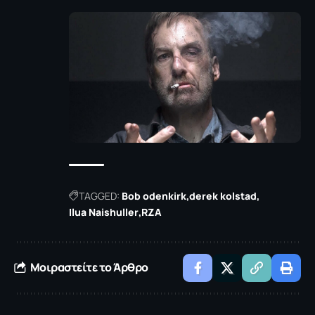
TAGGED:
Bob odenkirk
derek kolstad
Ilua Naishuller
RZA
Μοιραστείτε το Άρθρο