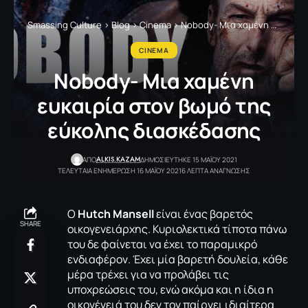
Smassing Culture
>
Blog
>
Cinema
>
Nobody- Μια χαμένη ευκαιρία στον βωμό της εύκολης διασκέδασης
CINEMA
Nobody- Μια χαμένη
ευκαιρία στον βωμό της
εύκολης διασκέδασης
ALKIS.KAZAM
ΑΠΟ
ΔΗΜΟΣΙΕΥΤΗΚΕ 15 ΜΑΪΟΥ 2021
ΤΕΛΕΥΤΑΙΑ ΕΝΗΜΕΡΩΣΗ 16 ΜΑΪΟΥ 2021
6 ΛΕΠΤΑ ΑΝΑΓΝΩΣΗΣ
Ο
Hutch Mansell
είναι ένας βαρετός
SHARE
οικογενειάρχης. Κυριολεκτικά τίποτα πάνω
του δε φαίνεται να έχει το παραμικρό
ενδιαφέρον. Έχει μία βαρετή δουλεία, κάθε
μέρα τρέχει για να προλάβει τις
υποχρεώσεις του, ενώ ακόμα και η ίδια η
οικογένειά του δεν τον παίρνει ιδιαίτερα