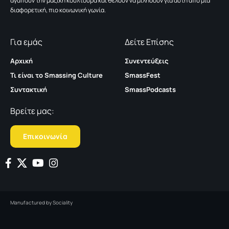
αγαπούν την μαζική κουλτούρα και θέλουν να μιλήσουν για αυτή από μια
διαφορετική, πιο κοινωνική γωνία.
Για εμάς
Δείτε Επίσης
Αρχική
Συνεντεύξεις
Τι είναι το Smassing Culture
SmassFest
Συντακτική
SmassPodcasts
Βρείτε μας:
Επικοινωνία
Manufactured by
Sociality