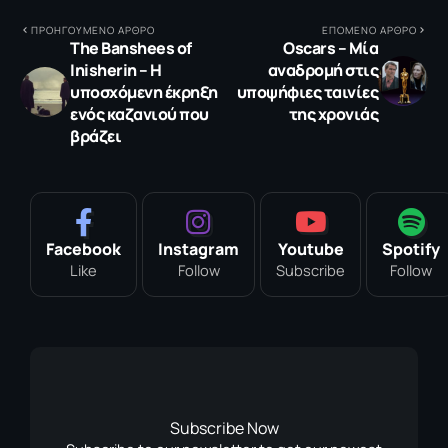
ΠΡΟΗΓΟΥΜΕΝΟ ΑΡΘΡΟ
ΕΠΟΜΕΝΟ ΑΡΘΡΟ
The Banshees of
Oscars – Μία
Inisherin – Η
αναδρομή στις
υποσχόμενη έκρηξη
υποψήφιες ταινίες
ενός καζανιού που
της χρονιάς
βράζει
Facebook
Instagram
Youtube
Spotify
Like
Follow
Subscribe
Follow
Subscribe Now