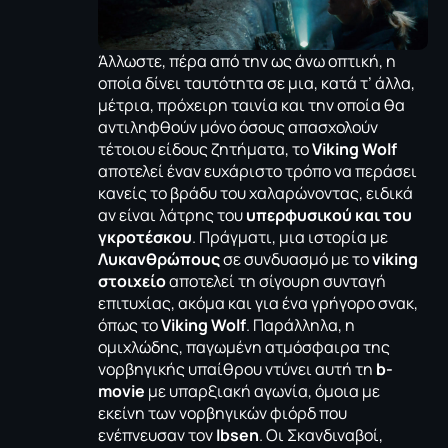
Άλλωστε, πέρα από την ως άνω οπτική, η
οποία δίνει ταυτότητα σε μια, κατά τ’ άλλα,
μέτρια, πρόχειρη ταινία και την οποία θα
αντιληφθούν μόνο όσους απασχολούν
τέτοιου είδους ζητήματα, το
Viking Wolf
αποτελεί έναν ευχάριστο τρόπο να περάσει
κανείς το βράδυ του χαλαρώνοντας, ειδικά
αν είναι λάτρης του
υπερφυσικού και του
γκροτέσκου
. Πράγματι, μια ιστορία με
Λυκανθρώπους
σε συνδυασμό με το
viking
στοιχείο
αποτελεί τη σίγουρη συνταγή
επιτυχίας, ακόμα και για ένα γρήγορο σνακ,
όπως το
Viking Wolf
. Παράλληλα, η
ομιχλώδης, παγωμένη ατμόσφαιρα της
νορβηγικής υπαίθρου ντύνει αυτή τη
b-
movie
με υπαρξιακή αγωνία, όμοια με
εκείνη των νορβηγικών φιόρδ που
ενέπνευσαν τον
Ibsen
. Οι Σκανδιναβοί,