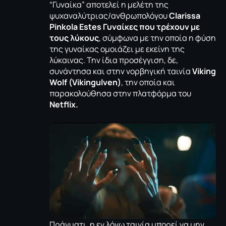
“Γυναίκα” αποτελεί η μελέτη της
ψυχαναλύτριας/ανθρωπολόγου
Clarissa
Pinkola Estes Γυναίκες που τρέχουν με
τους λύκους
, σύμφωνα με την οποία η φύση
της γυναίκας ομοιάζει με εκείνη της
λύκαινας. Την ίδια προσέγγιση, δε,
συνάντησα και στην νορβηγική ταινία
Viking
Wolf (Vikingulven)
, την οποία και
παρακολούθησα στην πλατφόρμα του
Netflix.
Πράγματι, η εν λόγω ταινία μπορεί να μην