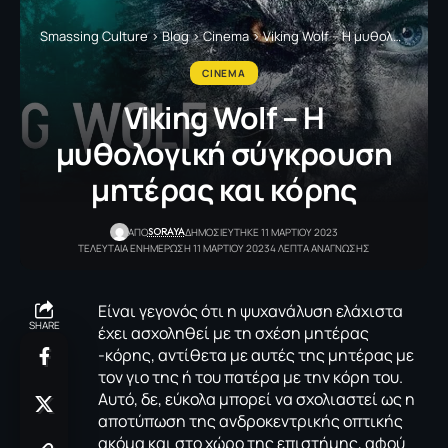
Smassing Culture
>
Blog
>
Cinema
>
Viking Wolf – Η μυθολογική σύγκρουση μητέρας και κόρης
CINEMA
Viking Wolf – Η
μυθολογική σύγκρουση
μητέρας και κόρης
SORAYA
ΑΠΟ
ΔΗΜΟΣΙΕΥΤΗΚΕ 11 ΜΑΡΤΙΟΥ 2023
ΤΕΛΕΥΤΑΙΑ ΕΝΗΜΕΡΩΣΗ 11 ΜΑΡΤΙΟΥ 2023
4 ΛΕΠΤΑ ΑΝΑΓΝΩΣΗΣ
Είναι γεγονός ότι η ψυχανάλυση ελάχιστα
SHARE
έχει ασχοληθεί με τη σχέση μητέρας
-κόρης, αντίθετα με αυτές της μητέρας με
τον γιο της ή του πατέρα με την κόρη του.
Αυτό, δε, εύκολα μπορεί να σχολιαστεί ως η
αποτύπωση της ανδροκεντρικής οπτικής
ακόμα και στο χώρο της επιστήμης, αφού