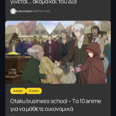
γίνεται… ακόμα και του Δία
ALKIS.KAZAM
3 ΜΑΡΤΙΟΥ 2021
ANIME
OTAKU
Otaku business school – Tα 10 anime
για να μάθετε oικονoμικά