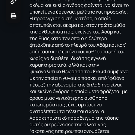
ακόμα και εκεί ο άνδρας φαίνεται να είναι το
υποκείμενο έρευνας, μελέτης και προσοχής.
Η προσέγγιση αυτή, ωστόσο, η οποία
αποτυπώνεται ακόμα και στον πρώτο μύθο
της ανθρωπότητας, εκείνον του Αδάμ και
της Εύας κατά τον οποίο η δεύτερη
φτιάχθηκε από το πλευρό του Αδάμ και κατ’
επέκταση κατ’ εικόνα και καθ’ ομοίωσή του
χωρίς να διαθέτει δικά της εγγενή
χαρακτηριστικά, αλλά και στην
ψυχαναλυτική θεώρηση του
Freud
σύμφωνα
με την οποία η γυναίκα πάσχει από “φθόνο
πέους”, την αδυναμία της δηλαδή να είναι
και εκείνη άνδρας η οποία μεταφράζεται με
όρους μιας γενικότερης αίσθησης
κατωτερότητας , έχει αρχίσει να
ανατρέπεται τα τελευταία χρόνια.
Χαρακτηριστικό παράδειγμα της τάσης
αυτής διερεύνησης της αλλοτινής
“σκοτεινής ηπείρου που ονομάζεται