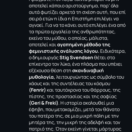
αποτελεί κάποιο αριστούργημα, παρ’ όλα
αυτά φωτίζει αρκετά τη σχέση αυτή, που επί
σειρά ετών η ίδια η Επιστήμη επιλέγει να
αγνοεί. Για να το κάνει αυτό επιλέγει ένα από
τα πρώτα εργαλεία της ανθρωπότητας,
εκείνο του μύθου, ο οποίος, μάλιστα,
αποτελεί και
αγαπημένη μέθοδο της
φεμινιστικής ανάλυσης λόγου.
Ειδικότερα,
ο δημιουργός
Stig Svendsen
θέτει στο
επίκεντρο τον λύκο, ένα πλάσμα που υπέχει
εξέχουσα θέση στη
σκανδιναβική
μυθολογία,
λειτουργώντας ως σύμβολο του
χάους και της συντέλειας του κόσμου
(Fenrir)
και ταυτόχρονα του θάρρους, της
πίστης, της προστασίας και της σοφίας
(Geri & Freki)
. Η ιστορία ακολουθεί μια
έφηβη, που μετακομίζει, μετά τον θάνατο
του πατέρα της, σε μια μικρή πόλη με την
μητέρα της, την μικρή της αδελφή και τον
πατριό της. Όταν εκείνη γίνεται μάρτυρας