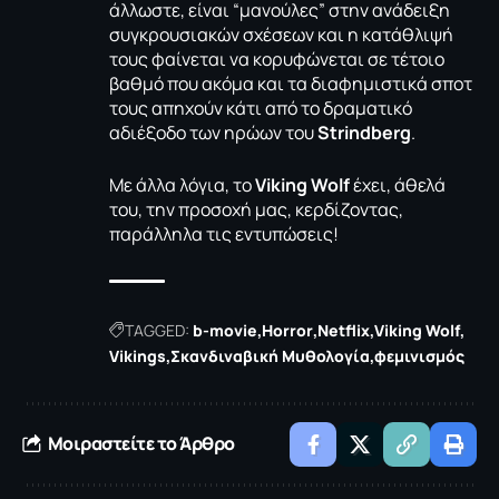
άλλωστε, είναι “μανούλες” στην ανάδειξη
συγκρουσιακών σχέσεων και η κατάθλιψή
τους φαίνεται να κορυφώνεται σε τέτοιο
βαθμό που ακόμα και τα διαφημιστικά σποτ
τους απηχούν κάτι από το δραματικό
αδιέξοδο των ηρώων του
Strindberg
.
Με άλλα λόγια, το
Viking Wolf
έχει, άθελά
του, την προσοχή μας, κερδίζοντας,
παράλληλα τις εντυπώσεις!
TAGGED:
b-movie
Horror
Netflix
Viking Wolf
Vikings
Σκανδιναβική Μυθολογία
φεμινισμός
Μοιραστείτε το Άρθρο