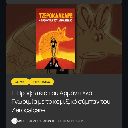
COMIC
ΕΥΡΩΠΑΪΚΑ
Η Προφητεία του Αρμαντίλλο –
Γνωριμία με το κομιξικό σύμπαν του
Zerocalcare
ΜΑΝΟΣ ΒΑΣΙΛΕΙΟΥ - ΑΡΩΝΗΣ
10 ΣΕΠΤΕΜΒΡΙΟΥ 2025