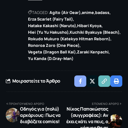
TAGGED:
Agito (Air Gear)
anime
badass
Erza Scarlet (Fairy Tail)
Hatake Kakashi (Naruto)
Hibari Kyoya
Hiei (Yu Yu Hakusho)
Kuchiki Byakuya (Bleach)
Rokudo Mukuro (Katekyo Hitman Reborn)
Ronoroa Zoro (One Piece)
Vegeta (Dragon Βall Κai)
Zaraki Kenpachi
Υu Kanda (D.Gray-Man)
Μοιραστείτε το Άρθρο
ΠΡΟΗΓΟΥΜΕΝΟ ΑΡΘΡΟ
ΕΠΟΜΕΝΟ ΑΡΘΡΟ
Οδηγός για (πολύ)
Nίκος Παπακώστας
αρχάριους: Πως να
(συγγραφέας): Αν
διαβάζετε comics!
έχεις κάτι να πεις, ο
κόσμος θα σε