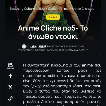
Smassing Culture
>
Blog
>
Otaku
>
Anime
>
Anime Cliche nο5- Το άνιωθο ντούκι
ANIME
Anime Cliche nο5- Το
άνιωθο ντούκι
JAMAL ANIMAS
ΑΠΟ
ΔΗΜΟΣΙΕΥΤΗΚΕ 20 ΜΑΡΤΙΟΥ 2016
ΤΕΛΕΥΤΑΙΑ ΕΝΗΜΕΡΩΣΗ 19 ΑΠΡΙΛΙΟΥ 2022
2 ΛΕΠΤΑ ΑΝΑΓΝΩΣΗΣ
Η συντριπτική πλειοψηφία των
anime
που
SHARE
παρουσιάζουν κάποια μάχη (σε
οποιοδήποτε πεδίο, δεν έχει σημασία είτε
είναι ξύλο ή πινγκ πονγκ) θα έχει και αυτόν
τον ξεχωριστό χαρακτήρα κάπου στο cast.
Είναι ο τύπος που όταν τον βλέπεις να
παλεύει αράζεις και περιμένεις να δεις το
μακελειό. Αυτός ο χαρακτήρας όχι μόνο δε