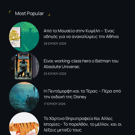
Most Popular
Από το Μουσείο στην Κυψέλη – Ένας
οδηγός για να ανακαλύψεις την Αθήνα
28 ΙΟΥΛΙΟΥ 2026
Είναι working-class hero ο Batman του
Absolute Universe;
25 ΙΟΥΛΙΟΥ 2026
Η Πεντάμορφη και το Τέρας – Πέρα από
την εκδοχή της Disney
17 ΙΟΥΛΙΟΥ 2026
To Xάρτινο Θηριοτροφείο Και Άλλες
Ιστορίες– Το παρελθόν, το μέλλον, και οι
λέξεις μεταξύ τους