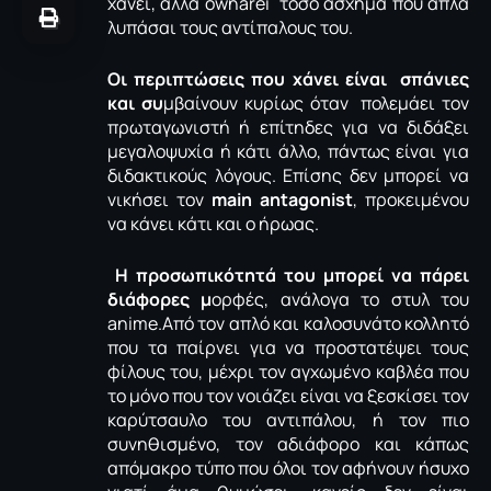
χάνει, αλλά οwnarei τόσο άσχημα που απλά
λυπάσαι τους αντίπαλους του.
Οι περιπτώσεις που χάνει είναι σπάνιες
και συ
μβαίνουν κυρίως όταν πολεμάει τον
πρωταγωνιστή ή επίτηδες για να διδάξει
μεγαλοψυχία ή κάτι άλλο, πάντως είναι για
διδακτικούς λόγους. Επίσης δεν μπορεί να
νικήσει τον
main antagonist
, προκειμένου
να κάνει κάτι και ο ήρωας.
Η προσωπικότητά του μπορεί να πάρει
διάφορες μ
ορφές, ανάλογα το στυλ του
anime.Από τον απλό και καλοσυνάτο κολλητό
που τα παίρνει για να προστατέψει τους
φίλους του, μέχρι τον αγχωμένο καβλέα που
το μόνο που τον νοιάζει είναι να ξεσκίσει τον
καρύτσαυλο του αντιπάλου, ή τον πιο
συνηθισμένο, τον αδιάφορο και κάπως
απόμακρο τύπο που όλοι τον αφήνουν ήσυχο