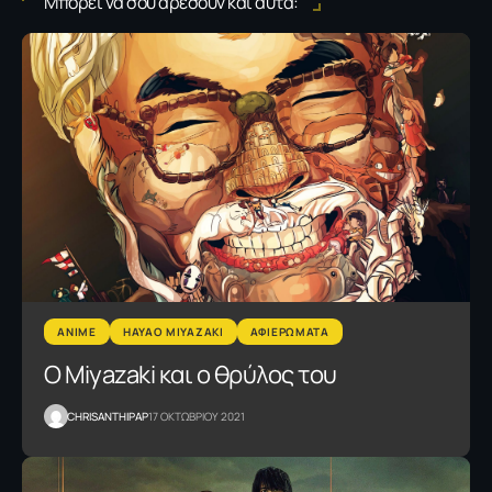
Μπορεί να σου αρέσουν και αυτά:
ANIME
HAYAO MIYAZAKI
ΑΦΙΕΡΩΜΑΤΑ
Ο Miyazaki και ο θρύλος του
CHRISANTHIPAP
17 ΟΚΤΩΒΡΙΟΥ 2021