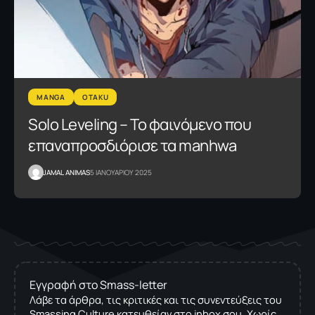
MANGA
OTAKU
Solo Leveling – Το φαινόμενο που
επαναπροσδιόρισε τα manhwa
JAMAL ANIMAS
5 ΙΑΝΟΥΑΡΙΟΥ 2025
Εγγραφή στο Smass-letter
Λάβε τα άρθρα, τις κριτικές και τις συνεντεύξεις του
Smassing Culture κατευθείαν στο inbox σου. Χωρίς