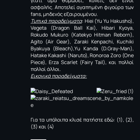
γιατί άμα θυμώσει, κανείς δεν είναι
ασφαλής. Αποτελεί αγαπημένη φιγούρα των
fans, μηδενός εξαιρουμένου.
Τυπικά παραδείγματα
: Hiei (Yu Yu Hakusho),
Vegeta (Dragon Βall Κai), Hibari Kyoya,
Rokudo Mukuro (Katekyo Hitman Reborn),
Agito (Air Gear), Zaraki Kenpachi, Kuchiki
Byakuya (Bleach),Υu Kanda (D.Gray-Man),
Hatake Kakashi (Naruto), Ronoroa Zoro (One
Piece), Erza Scarlet (Fairy Tail), και πολλοί
πολλοί άλλοι.
Εικονικά παραδείγματα:
Για τα υπόλοιπα κλισέ πατήστε εδώ:
(1)
,
(2)
,
(3)
και
(4)