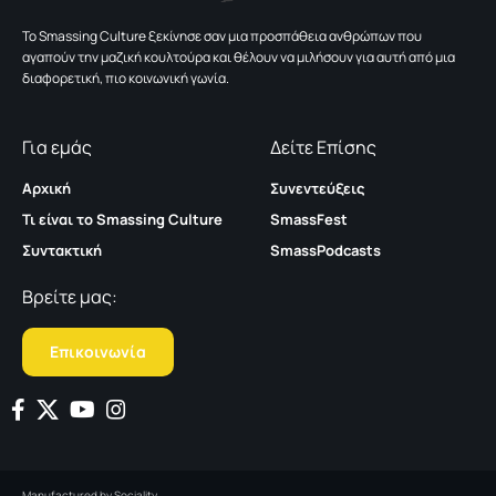
To Smassing Culture ξεκίνησε σαν μια προσπάθεια ανθρώπων που
αγαπούν την μαζική κουλτούρα και θέλουν να μιλήσουν για αυτή από μια
διαφορετική, πιο κοινωνική γωνία.
Για εμάς
Δείτε Επίσης
Αρχική
Συνεντεύξεις
Τι είναι το Smassing Culture
SmassFest
Συντακτική
SmassPodcasts
Βρείτε μας:
Επικοινωνία
Manufactured by
Sociality