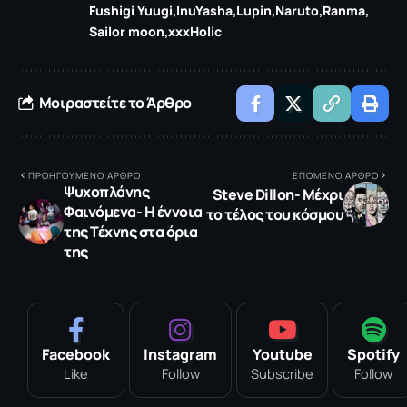
Fushigi Yuugi
InuYasha
Lupin
Naruto
Ranma
Sailor moon
xxxHolic
Μοιραστείτε το Άρθρο
ΠΡΟΗΓΟΥΜΕΝΟ ΑΡΘΡΟ
ΕΠΟΜΕΝΟ ΑΡΘΡΟ
Ψυχοπλάνης
Steve Dillon- Μέχρι
Φαινόμενα- Η έννοια
το τέλος του κόσμου
της Τέχνης στα όρια
της
Facebook
Instagram
Youtube
Spotify
Like
Follow
Subscribe
Follow