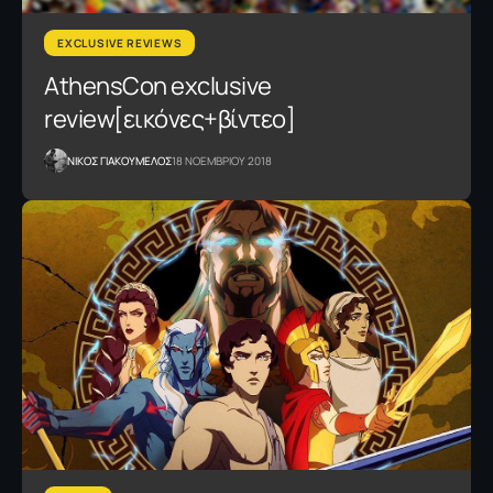
EXCLUSIVE REVIEWS
AthensCon exclusive
review[εικόνες+βίντεο]
NΙΚΟΣ ΓΙΑΚΟΥΜΕΛΟΣ
18 ΝΟΕΜΒΡΙΟΥ 2018