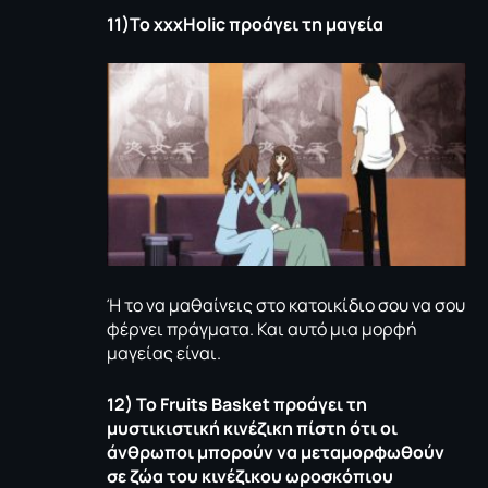
11)Το
xxxHolic
προάγει τη μαγεία
Ή το να μαθαίνεις στο κατοικίδιο σου να σου
φέρνει πράγματα. Και αυτό μια μορφή
μαγείας είναι.
12) Το
Fruits
Basket
προάγει τη
μυστικιστική κινέζικη πίστη ότι οι
άνθρωποι μπορούν να μεταμορφωθούν
σε ζώα του κινέζικου ωροσκόπιου