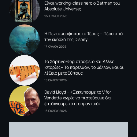
Είναι working-class hero ο Batman του
Absolute Universe;
25 ΙΟΥΛΙΟΥ 2026
Η Πεντάμορφη και το Τέρας – Πέρα από
την εκδοχή της Disney
17 ΙΟΥΛΙΟΥ 2026
To Xάρτινο Θηριοτροφείο Και Άλλες
Ιστορίες– Το παρελθόν, το μέλλον, και οι
λέξεις μεταξύ τους
15 ΙΟΥΛΙΟΥ 2026
David Lloyd – «Ξεκινήσαμε το V for
Vendetta χωρίς να πιστεύουμε ότι
φτιάχνουμε κάτι σημαντικό»
15 ΙΟΥΛΙΟΥ 2026