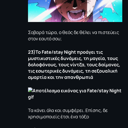
Σοβαρά τώρα, ο θεός δε θέλει να πιστεύεις
στον εαυτό σου;
23)Το
Fate
/
stay
Night
προάγει τις
μυστικιστικές δυνάμεις, τη μαγεία, τους
δολοφόνους, τους νίντζα, τους δαίμονες,
τις εσωτερικές δυνάμεις, τη σεξουαλική
αμαρτία και την απανθρωπιά
Τα κάνει όλα και συμφέρει. Επίσης, δε
χρησιμοποιείς έτσι ένα τόξο