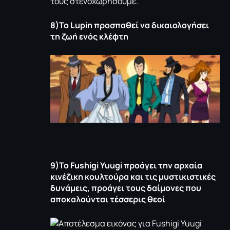
τους στενοχωρήσουμε.
8)Το
Lupin
προσπαθεί να δικαιολογήσει
τη ζωή ενός κλέφτη
9)Το Fushigi Yuugi
προάγει την αρχαία
κινέζικη κουλτούρα και τις μυστικιστικές
δυνάμεις, προάγει τους δαίμονες που
αποκαλούνται τέσσερις θεοί