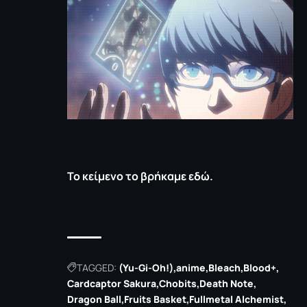
To κείμενο το βρήκαμε
εδώ.
TAGGED:
(Yu-Gi-Oh!)
anime
Bleach
Bloοd+
Cardcaptor Sakura
Chobits
Death Note
Dragon Ball
Fruits Basket
Fullmetal Alchemist