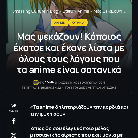
Smassing Culture
>
Blog
>
Otaku
>
Anime
>
Μας ψεκάζουν! Κάποιος έκατσε και έκανε λίστα με όλους τους λόγους που τα anime είναι σατανικά
ANIME
OTAKU
Μας ψεκάζουν! Κάποιος
έκατσε και έκανε λίστα με
όλους τους λόγους που
τα anime είναι σατανικά
ADMIN
ΑΠΟ
ΔΗΜΟΣΙΕΥΤΗΚΕ 31 ΟΚΤΩΒΡΙΟΥ 2016
ΤΕΛΕΥΤΑΙΑ ΕΝΗΜΕΡΩΣΗ 22 ΑΥΓΟΥΣΤΟΥ 2017
5 ΛΕΠΤΑ ΑΝΑΓΝΩΣΗΣ
«Τα
anime
δηλητηριάζουν την καρδιά και
SHARE
την ψυχή σου»
όπως θα σου έλεγε κάποιο μέλος
μεσσιανικής αίρεσης που έχει μανία με