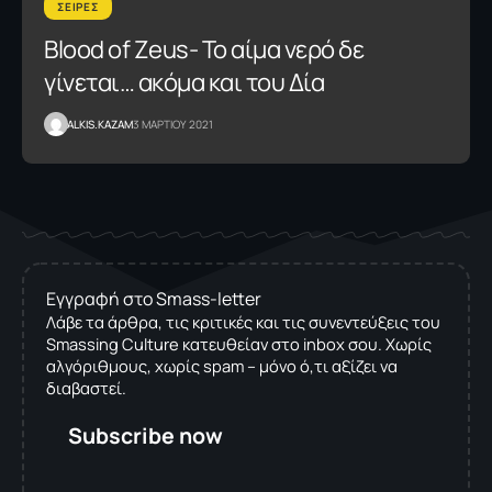
ΣΕΙΡΕΣ
Blood of Zeus- Το αίμα νερό δε
γίνεται… ακόμα και του Δία
ALKIS.KAZAM
3 ΜΑΡΤΙΟΥ 2021
Εγγραφή στο Smass-letter
Λάβε τα άρθρα, τις κριτικές και τις συνεντεύξεις του
Smassing Culture κατευθείαν στο inbox σου. Χωρίς
αλγόριθμους, χωρίς spam – μόνο ό,τι αξίζει να
διαβαστεί.
Subscribe now