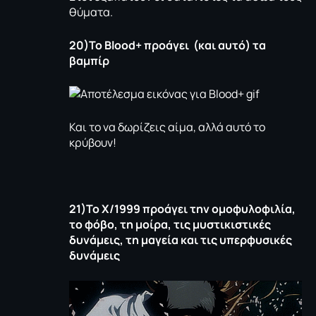
θύματα.
20)Το
Bloοd
+ προάγει (και αυτό) τα
βαμπίρ
Και το να δωρίζεις αίμα, αλλά αυτό το
κρύβουν!
21)Το
X
/1999 προάγει την ομοφυλοφιλία,
το φόβο, τη μοίρα, τις μυστικιστικές
δυνάμεις, τη μαγεία και τις υπερφυσικές
δυνάμεις