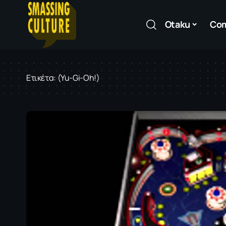
Otaku
Co
Ετικέτα:
(Yu-Gi-Oh!)