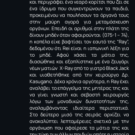
και περιγράφει ένα νεαρό κορίτσι που ζει σε
ένα ίδρυμα που συγκεντρώνουν τα παιδιά,
προκειμένου να πουλήσουν τα όργανά τους
στην μαύρη αγορά για μεταμόσχευση
οργάνων. Επειδή οι αριθμοί στην πλάτη της
δίνουν μηδέν όταν αφαιρούνται (075-1 – 74),
η κοπέλα είχε βαφτίσει τον εαυτό της “Ray”,
δεδομένου ότι Rei είναι η ιαπωνική λέξη για
το μηδέ. Αφού χάσει τα μάτια της,
διασώθηκε και εξοπλίστηκε με ένα ζευγάρι
νέων ματιών X-Ray από το γιατρό Black Jack
και υιοθετήθηκε από την χειρούργο Δρ.
Kasugano. Δέκα χρόνια αργότερα, η Ray έχει
αναλάβει το επάγγελμα της μητέρας της και
να γίνει γνωστή και σεβαστή χειρουργός
λόγω των μοναδικών δυνατοτήτων της,
αναλαμβάνοντας ιδιαίτερα περιστατικά.
Στο δεύτερο μισό της σειράς αρχίζει να
ανακαλύπτει λεπτομέρειες σχετικά με την
οργάνωση που αφαίρεσε τα μάτια της και
την τύχη των άλλων παιδιών οπότε η ιστορία