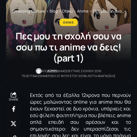
Smassing Culture
>
Blog
>
Otaku
>
Anime
>
Πες μου τη σχολή σου να σου πω τι anime να δεις! (part 1)
ANIME
Πες μου τη σχολή σου να
σου πω τι anime να δεις!
(part 1)
ADMIN
ΑΠΟ
ΔΗΜΟΣΙΕΥΤΗΚΕ 2 ΙΟΥΛΙΟΥ 2016
ΤΕΛΕΥΤΑΙΑ ΕΝΗΜΕΡΩΣΗ 27 ΑΥΓΟΥΣΤΟΥ 2019
6 ΛΕΠΤΑ ΑΝΑΓΝΩΣΗΣ
Εκτός από τα έξαλλα 12χρονα που περνούν
SHARE
ώρες μαλώνοντας online για anime που θα
έχουν ξεχαστεί σε δυο χρόνια, υπάρχεις και
εσύ φίλε/η φοιτητή/τρια που βλέπεις anime
απλά επειδή σου αρέσουν και το
σημαντικότερο: δεν υπερασπίζεσαι τις
επιλογές σου λες και είναι το μόνο πράγμα