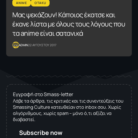
ANIME
OTAKU
Μας ψεκάζουν! Κάποιος έκατσε και
έκανε λίστα με όλους τους λόγους που
τα anime είναι σατανικά
ADMIN
22 ΑΥΓΟΥΣΤΟΥ 2017
Εγγραφή στο Smass-letter
Λάβε τα άρθρα, τις κριτικές και τις συνεντεύξεις του
Smassing Culture κατευθείαν στο inbox σου. Χωρίς
αλγόριθμους, χωρίς spam – μόνο ό,τι αξίζει να
διαβαστεί.
Subscribe now