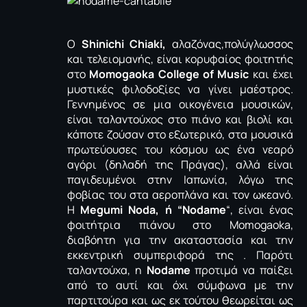
Ο
Shinichi Chiaki,
αλαζόνας,πολύγλωσσος
και τελειομανής, είναι κορυφαίος φοιτητής
στο
Momogaoka College of Music
και έχει
μυστικές φιλοδοξίες να γίνει μαέστρος.
Γεννημένος σε μια οικογένεια μουσικών,
είναι ταλαντούχος στο πιάνο και βιολί και
κάποτε ζούσαν στο εξωτερικό, στα μουσικά
πρωτεύουσες του κόσμου ως ένα νεαρό
αγόρι (δηλαδή της Πράγας), αλλά είναι
παγιδευμένοι στην Ιαπωνία, λόγω της
φοβίας του στα αεροπλάνα και τον ωκεανό.
Η
Megumi Noda, ή “Nodame
“, είναι ένας
φοιτήτρια πιάνου στο Momogaoka,
διαβόητη για την ακαταστασία και την
εκκεντρική συμπεριφορά της . Παρότι
ταλαντούχα, η
Nodame
προτιμά να παίξει
από το αυτί και όχι σύμφωνα με την
παρτιτούρα και ως εκ τούτου θεωρείται ως