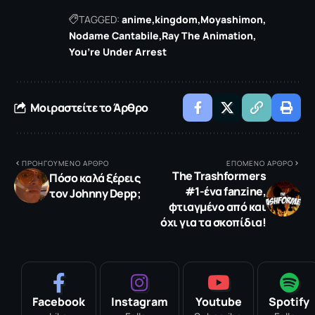
TAGGED:
anime
kingdom
Moyashimon
Nodame Cantabile
Ray The Animation
You’re Under Arrest
Μοιραστείτε το Άρθρο
ΠΡΟΗΓΟΥΜΕΝΟ ΑΡΘΡΟ
ΕΠΟΜΕΝΟ ΑΡΘΡΟ
The Trashformers
Πόσο καλά ξέρεις
#1-ένα fanzine,
τον Johnny Depp;
φτιαγμένο από και
όχι για τα σκοπίδια!
Facebook
Instagram
Youtube
Spotify