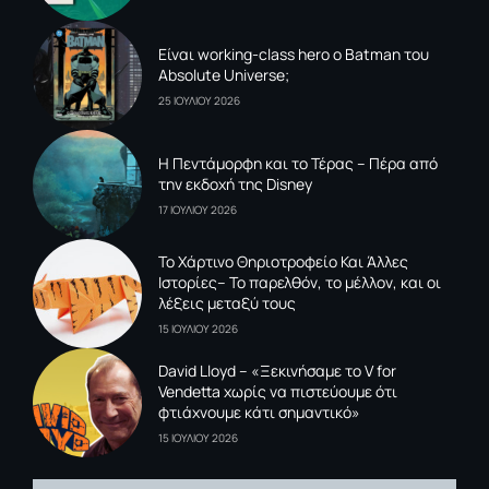
Είναι working-class hero ο Batman του
Absolute Universe;
25 ΙΟΥΛΙΟΥ 2026
Η Πεντάμορφη και το Τέρας – Πέρα από
την εκδοχή της Disney
17 ΙΟΥΛΙΟΥ 2026
To Xάρτινο Θηριοτροφείο Και Άλλες
Ιστορίες– Το παρελθόν, το μέλλον, και οι
λέξεις μεταξύ τους
15 ΙΟΥΛΙΟΥ 2026
David Lloyd – «Ξεκινήσαμε το V for
Vendetta χωρίς να πιστεύουμε ότι
φτιάχνουμε κάτι σημαντικό»
15 ΙΟΥΛΙΟΥ 2026