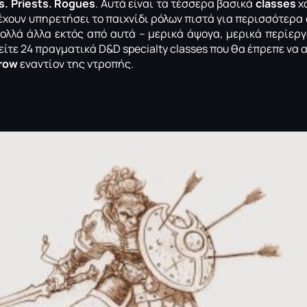
s. Priests. Rogues
. Αυτά είναι τα τέσσερα βασικά
classes
χ
ι έχουν υπηρετήσει το παιχνίδι ρόλων πιστά για περισσότερα
ολλά άλλα εκτός από αυτά – μερικά άψογα, μερικά περίεργ
ίτε 24 πραγματικά D&D specialty classes που θα έπρεπε να 
hrow
εναντίον της ντροπής.