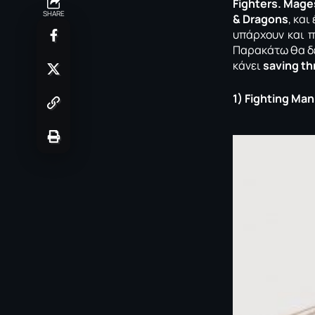
Fighters. Mage
SHARE
& Dragons
, κα
υπάρχουν και π
Παρακάτω θα δε
κάνει
saving t
1) Fighting Man