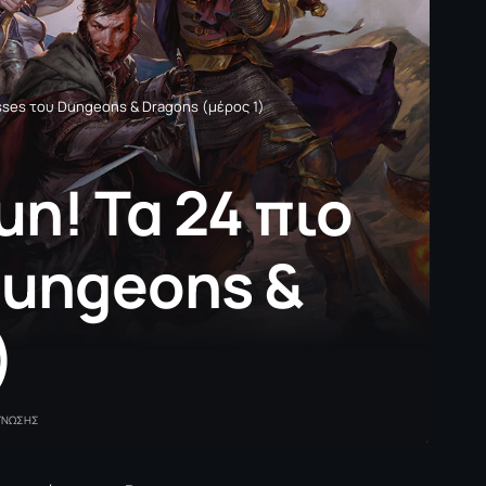
asses του Dungeons & Dragons (μέρος 1)
un! Τα 24 πιο
Dungeons &
)
ΑΓΝΩΣΗΣ