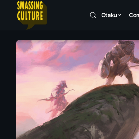
Otaku
Co