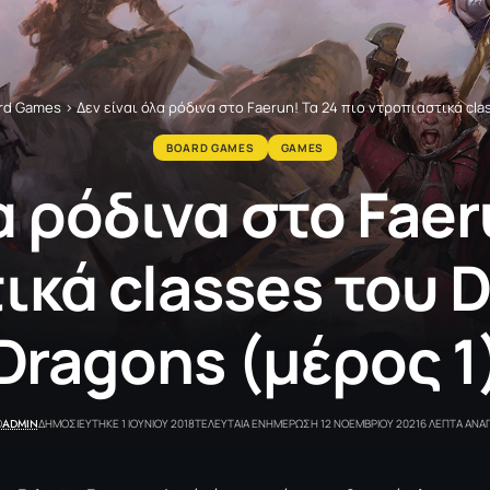
rd Games
>
Δεν είναι όλα ρόδινα στο Faerun! Τα 24 πιο ντροπιαστικά cl
BOARD GAMES
GAMES
α ρόδινα στο Faer
ικά classes του 
Dragons (μέρος 1
ADMIN
Ο
ΔΗΜΟΣΙΕΥΤΗΚΕ 1 ΙΟΥΝΙΟΥ 2018
ΤΕΛΕΥΤΑΙΑ ΕΝΗΜΕΡΩΣΗ 12 ΝΟΕΜΒΡΙΟΥ 2021
6 ΛΕΠΤΑ ΑΝ