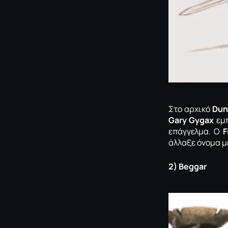
Στο αρχικό
Dun
Gary Gygax
εμπ
επάγγελμα. Ο
F
άλλαξε όνομα μ
2) Beggar