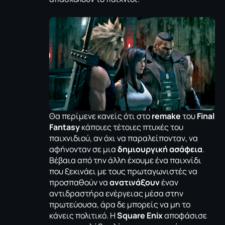
Θα περίμενε κανείς ότι στο
remake
του
Final
Fantasy
κάποιες τέτοιες πτυχές του
παιχνιδιού, αν όχι να παραλείπονταν, να
αφήνονταν σε μια
δημιουργική ασάφεια
.
Βέβαια από την άλλη έχουμε ένα παιχνίδι
που ξεκινάει με τους πρωταγωνιστές να
προσπαθούν να
ανατινάξουν
έναν
αντιδραστήρα ενέργειας μέσα στην
πρωτεύουσα, άρα δε μπορείς να μη το
κάνεις πολιτικό. H
Square Enix
αποφάσισε