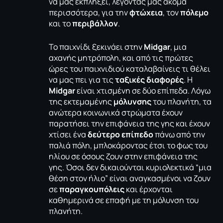
να μας εκπλήξει, λέγοντας μας ακόμα
περισσότερα, για την
φτώχεια
, τον
πόλεμο
και το
περιβάλλον
.
Το παιχνίδι ξεκινάει στην
Midgar
, μια
αχανής μητρόπολη, και από τις πρώτες
ώρες του παιχνιδιού καταλαβαίνεις τι θέλει
να μας πει για τις
ταξικές διαφορές
. Η
Midgar
είναι χτισμένη σε δύο επίπεδα. Λόγω
της εκτεμαμένης
μόλυνσης
του πλανήτη, τα
ανώτερα κοινωνικά στρώματα έχουν
παρατήσει την επιφάνεια της γης και έχουν
χτίσει ένα
δεύτερο επίπεδο
πάνω από την
παλιά πόλη, μπλοκάροντας έτσι το φως του
ηλίου σε όσους ζουν στην επιφάνεια της
γης. Όσοι δεν δικαιούνται κυριολεκτικά “μια
θέση στον ήλιο” είναι αναγκασμένοι να ζουν
σε
παραγκουπόλεις
και έρχονται
καθημερινά σε επαφή με τη μόλυνση του
πλανήτη.