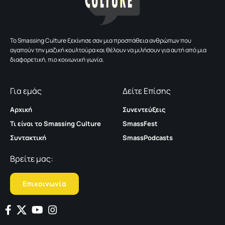
To Smassing Culture ξεκίνησε σαν μια προσπάθεια ανθρώπων που
αγαπούν την μαζική κουλτούρα και θέλουν να μιλήσουν για αυτή από μια
διαφορετική, πιο κοινωνική γωνία.
Για εμάς
Δείτε Επίσης
Αρχική
Συνεντεύξεις
Τι είναι το Smassing Culture
SmassFest
Συντακτική
SmassPodcasts
Βρείτε μας:
Επικοινωνία