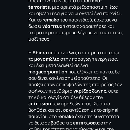
ήρωες ανήκουν σε μια ομάδα
eco-
terrorists
, μια αρκετά ριζοσπαστική, έως
και άβολη ιδέα για να υιοθετεί ένα παιχνίδι.
Και το
remake
του παιχνιδιού, έρχεται να
δώσει
νέα πτυχή
στους χαρακτήρες και
ακόμα περισσότερους λόγους να ταυτιστείς
μαζί τους.
H
Shinra
από την άλλη, η εταιρεία που έχει
το
μονοπώλιο
στην παραγωγή ενέργειας,
και έχει μεταλλαχθεί σε ένα
megacorporation
που ελέγχει τα πάντα, δε
σου δίνει κανένα σημείο ταύτιτης. Οι
πράξεις των επικεφαλών της εταιρείας δεν
αφήνουν περιθώρια
γκρίζας ζώνης
, ούτε
την δικαιολογία ότι δεν ήξεραν την
επίπτωση
των πραξεών τους. Σε αυτό
βοηθάει και ότι σε αντίθεση με το original
παιχνίδι, στο
remake
έχεις τη δυνατότητα
να δεις σε βάθος τις
επιπτώσεις
στην
καθημερινότητα των ανθρώπων και την