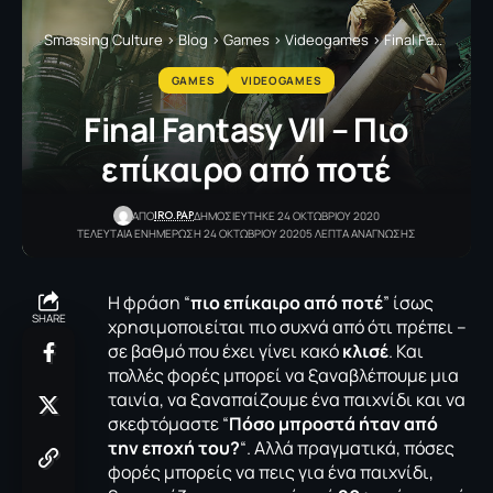
Smassing Culture
>
Blog
>
Games
>
Videogames
>
Final Fantasy VII – Πιο επίκαιρο από ποτέ
GAMES
VIDEOGAMES
Final Fantasy VII – Πιο
επίκαιρο από ποτέ
IRO.PAP
ΑΠΟ
ΔΗΜΟΣΙΕΥΤΗΚΕ 24 ΟΚΤΩΒΡΙΟΥ 2020
ΤΕΛΕΥΤΑΙΑ ΕΝΗΜΕΡΩΣΗ 24 ΟΚΤΩΒΡΙΟΥ 2020
5 ΛΕΠΤΑ ΑΝΑΓΝΩΣΗΣ
Η φράση “
πιο επίκαιρο από ποτέ
” ίσως
SHARE
χρησιμοποιείται πιο συχνά από ότι πρέπει –
σε βαθμό που έχει γίνει κακό
κλισέ
. Και
πολλές φορές μπορεί να ξαναβλέπουμε μια
ταινία, να ξαναπαίζουμε ένα παιχνίδι και να
σκεφτόμαστε “
Πόσο μπροστά ήταν από
την εποχή του?
“. Αλλά πραγματικά, πόσες
φορές μπορείς να πεις για ένα παιχνίδι,