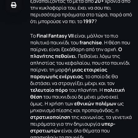
ξαναπαίζοντας το μετά από
20+
χρόνια από
την κυκλοφορία του, έχει να σου πει
περισσότερα πράγματα στο τώρα, παρά από
ότι μπορούσε να πει το
1997
?
Το
Final Fantasy VII
είναι μάλλον το πιο
πολιτικό παιχνίδι του
franchise
. Η θέση που
παίρνει είναι ξεκάθαρη από την αρχή.
Ο
πλανήτης πεθαίνει
. Πεθαίνει λόγω της
απληστίας του κεφαλαίου, που στο παιχνίδι
παίρνει τη μορφή
μιας εταιρείας
παραγωγής ενέργειας
, το οποίο δε θα
διστάσει να στραγγίξει μέχρι και τον
τελευταίο πόρο
του πλανήτη. Η
πολιτική
θέση
του παιχνιδιού δε μένει μόνο εκεί
όμως. Η χρήση των
εθνικών πολέμων
ως
μηχανισμό πίεσης και προπαγάνδας, η
στρατικοποίηση
της κοινωνίας, τα γενετικά
πειράματα για την δημιουργία
υπερ-
στρατιωτών
είναι όλα θέματα που
απασχολούν το παιχνίδι.