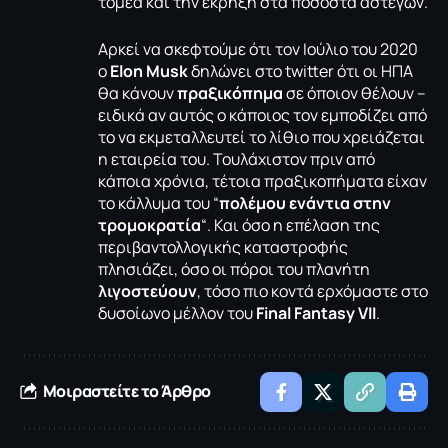
τομέα και την έκρηξη στα ποσοστά αστέγων.
Αρκεί να σκεφτούμε ότι τον Ιούλιο του 2020
ο
Elon Musk
δηλώνει στο twitter ότι οι ΗΠΑ
θα κάνουν
πραξικόπημα
σε όποιον θέλουν –
ειδικά αν αυτός ο κάποιος τον
εμποδίζει από
το να εκμεταλλευτεί το λίθιο
που χρειάζεται
η εταιρεία του. Τουλάχιστον πριν από
κάποια χρόνια, τέτοια πραξικοπήματα είχαν
το κάλλυμα του “
πολέμου ενάντια στην
τρομοκρατία
“. Και όσο η επέλαση της
περιβαντολλογικής καταστροφής
πλησιάζει, όσο οι πόροι του πλανήτη
λιγοστεύουν
, τόσο πιο κοντά ερχόμαστε στο
δυσοίωνο μέλλον του
Final Fantasy VII
.
Μοιραστείτε το Άρθρο