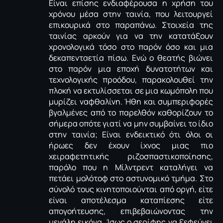
Είναι επίσης ενδιαφέρουσα η χρήση του
χρόνου μέσα στην ταινία, που λειτουργεί
επικουρικά στο παραπάνω. Στοιχεία της
ταινίας αρκούν για να την κατατάξουν
χρονολογικά τόσο στο παρόν όσο και μια
δεκαπενταετία πίσω. Ενώ ο θεατής βιώνει
στο παρόν μια εποχή δυνατοτήτων και
τεχνολογικής προόδου, παρακολουθεί την
πλοκή να εκτυλίσσεται σε μια κωμόπολη που
μυρίζει ναφθαλίνη. Ήθη και συμπεριφορές
βγαλμένες από το παρελθόν καθορίζουν το
σήμερα οπότε γιατί να μην συμβαίνει το ίδιο
στην ταινία; Είναι ενδεικτικό ότι όλοι οι
ήρωες δεν έχουν ίχνος μιας πιο
χειραφετητικής ριζοσπαστικοποίησης,
παρόλο που η Μίλντρεντ καταλήγει να
πετάει μολότοφ στο αστυνομικό τμήμα. Στο
σύνολό τους κινητοποιούνται από οργή, είτε
είναι αποτέλεσμα καταπίεσης είτε
απογοήτευσης, επιβεβαιώνοντας την
μεγάλη εικόνα. Ίσως ο σερίφης να ξεφεύγει