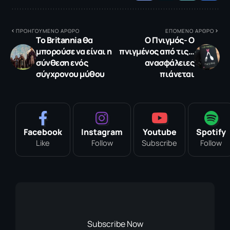
ΠΡΟΗΓΟΥΜΕΝΟ ΑΡΘΡΟ
ΕΠΟΜΕΝΟ ΑΡΘΡΟ
Το Britannia θα
O Πνιγμός- Ο
μπορούσε να είναι η
πνιγμένος από τις…
σύνθεση ενός
ανασφάλειες
σύγχρονου μύθου
πιάνεται
Facebook
Instagram
Youtube
Spotify
Like
Follow
Subscribe
Follow
Subscribe Now