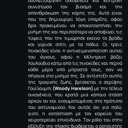
δυσλειτουργική οικογένεια και κεντρική
συνιστώσα τον βιασμό και την
απανθράκωση της κόρης της. Αυτό είναι
που της δημιουργεί λόγο ύπαρξης, αφού
δρα προκειμένου να αποκαταστήσει την
μνήμη της και περισσότερο να αποφύγει τις
τύψεις που την τιμώρησε εκείνο το βράδυ
και γύρισε σπίτι με τα πόδια. Οι τρεις
πινακίδες είναι η αντικειμενοποίηση αυτού
του άγχους, αφού η Μίλντρεντ βάζει
λουλούδια κάτω από τις πινακίδες και περνά
κάθε μέρα από μπροστά τους, σαν να
πήγαινε στο μνήμα της. Σε αντίστιξη αυτής
της τραγικής ζωής, βρίσκεται ο σερίφης
Γουίλουμπι
(Woody Harelson)
με την τέλεια
οικογένεια, που κρατά μια κάποια στάση
αρχών αν και ενσωματωμένος στο πρότυπο
του αστυνομικού. Και αυτός όχι για πολύ,
γιατί η κατάσταση με τον καρκίνο του
χειροτερεύει επικίνδυνα. Τον ρόλο του στην
εξέλιξη της πλοκής διαδέχεται ο ρατσιστής