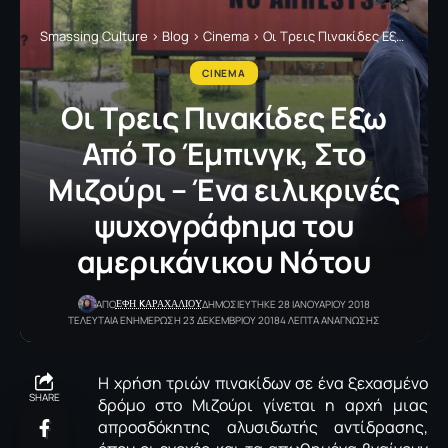
Smassing Culture
>
Blog
>
Cinema
>
Οι Tρεις Πινακίδες Εξω Από Το Έμπινγκ, Στο Μιζούρι – Ένα ειλικρινές ψυχογράφημα του αμερικάνικου Νότου
CINEMA
Οι Tρεις Πινακίδες Εξω
Από Το Έμπινγκ, Στο
Μιζούρι – Ένα ειλικρινές
ψυχογράφημα του
αμερικάνικου Νότου
ΕΦΗ KΑΡΑΧΑΛΙΟΥ
ΑΠΟ
ΔΗΜΟΣΙΕΥΤΗΚΕ 28 ΙΑΝΟΥΑΡΙΟΥ 2018
ΤΕΛΕΥΤΑΙΑ ΕΝΗΜΕΡΩΣΗ 23 ΔΕΚΕΜΒΡΙΟΥ 2018
4 ΛΕΠΤΑ ΑΝΑΓΝΩΣΗΣ
Η χρήση τριών πινακίδων σε ένα ξεχασμένο
SHARE
δρόμο στο Μιζούρι γίνεται η αρχή μιας
απροσδόκητης αλυσιδωτής αντίδρασης,